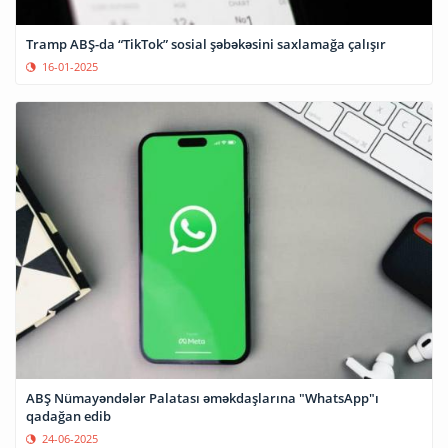
Tramp ABŞ-da “TikTok” sosial şəbəkəsini saxlamağa çalışır
16-01-2025
ABŞ Nümayəndələr Palatası əməkdaşlarına "WhatsApp"ı
qadağan edib
24-06-2025