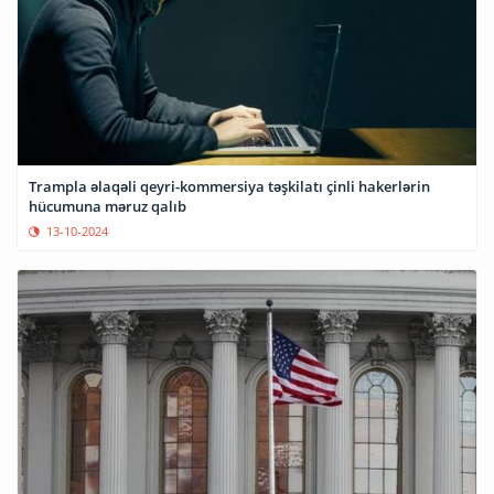
Trampla əlaqəli qeyri-kommersiya təşkilatı çinli hakerlərin
hücumuna məruz qalıb
13-10-2024