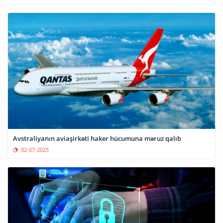
Avstraliyanın aviaşirkəti haker hücumuna məruz qalıb
02-07-2025