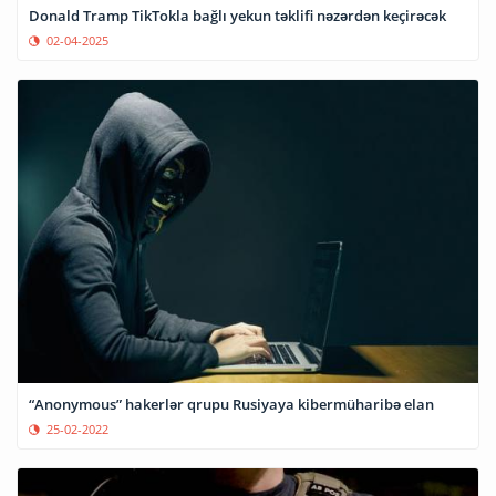
Donald Tramp TikTokla bağlı yekun təklifi nəzərdən keçirəcək
02-04-2025
“Anonymous” hakerlər qrupu Rusiyaya kibermüharibə elan
25-02-2022