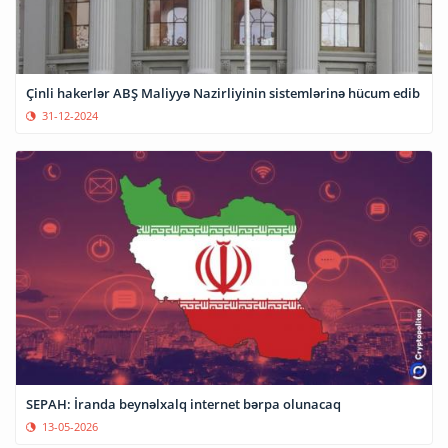
Çinli hakerlər ABŞ Maliyyə Nazirliyinin sistemlərinə hücum edib
31-12-2024
SEPAH: İranda beynəlxalq internet bərpa olunacaq
13-05-2026