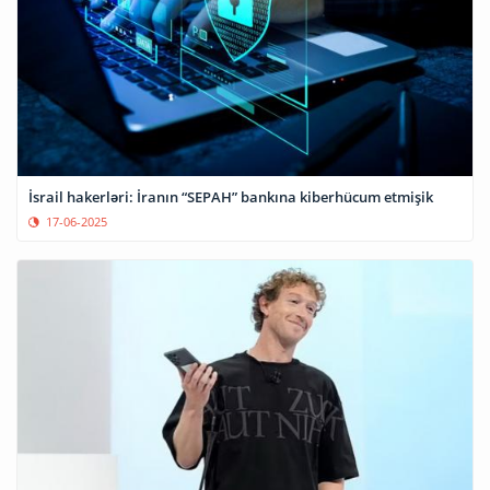
İsrail hakerləri: İranın “SEPAH” bankına kiberhücum etmişik
17-06-2025