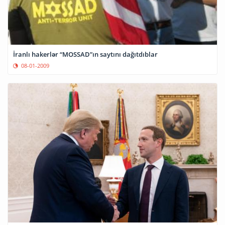
İranlı hakerlər “MOSSAD”ın saytını dağıtdıblar
08-01-2009