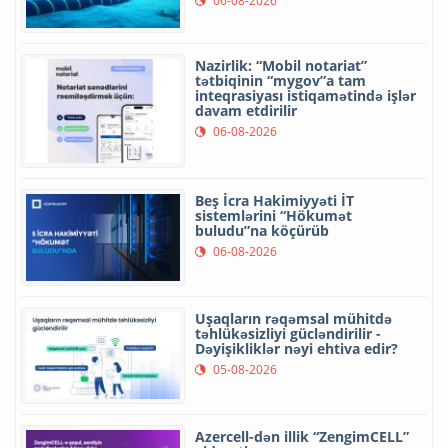
06-08-2026
Nazirlik: “Mobil notariat”
tətbiqinin “mygov”a tam
inteqrasiyası istiqamətində işlər
davam etdirilir
06-08-2026
Beş İcra Hakimiyyəti İT
sistemlərini “Hökumət
buludu”na köçürüb
06-08-2026
Uşaqların rəqəmsal mühitdə
təhlükəsizliyi gücləndirilir -
Dəyişikliklər nəyi ehtiva edir?
05-08-2026
Azercell-dən illik “ZengimCELL”