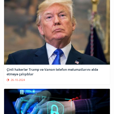
Çinli hakerlər Tramp və Vansın telefon məlumatlarını əldə
etməyə çalışıblar
26-10-2024