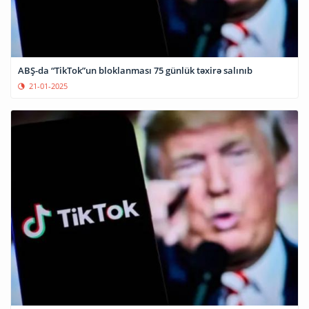
ABŞ-da “TikTok”un bloklanması 75 günlük təxirə salınıb
21-01-2025