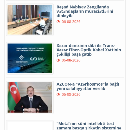
Rəşad Nəbiyev Zəngilanda
vətəndaşların müraciətlərini
dinləyib
06-08-2026
Xəzər dənizinin dibi ilə Trans-
Xəzər Fiber-Optik Kabel Xəttinin
çəkilişi başa çatıb
06-08-2026
AZCON-a "Azərkosmos"la bağlı
yeni səlahiyyətlər verilib
06-08-2026
“Meta”nın süni intellekti test
zamanı başqa şirkətin sisteminə