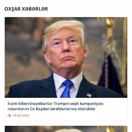
OXŞAR XƏBƏRLƏR
İranlı kibercinayətkarlar Trampın seçki kampaniyası
resurslarını Co Bayden tərəfdarlarına ötürüblər
19-09-2024