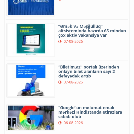
“Əmək və Məşğulluq”
altsistemində hazırda 65 mindən
çox aktiv vakansiya var
07-08-2026
“Biletim.az” portalı üzərindən
onlayn bilet alanların sayı 2
dəfəyədək artıb
07-08-2026
“Google”un məlumat emalı
mərkəzi Hindistanda etirazlara
səbəb olub
06-08-2026