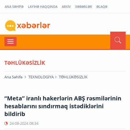
ANA SƏHİFƏ
LAYİHƏ HAQQINDA
ARXİV
XƏBƏRLƏR
ƏLAQƏ
TƏHLÜKƏSİZLİK
Ana Səhifə
TEXNOLOGİYA
TƏHLÜKƏSİZLİK
“Meta” iranlı hakerlərin ABŞ rəsmilərinin
hesablarını sındırmaq istədiklərini
bildirib
24-08-2024
08:34