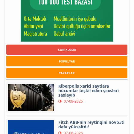
SON XƏBƏR
POPULYAR
YAZARLAR
Kiberpolis xarici saytlara
hücumlar təşkil edən şəxsləri
saxlayıb
07-08-2026
Fitch ABB-nin reytinqini növbəti
dəfə yüksəltdi!
07-08-2026