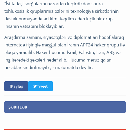
“İstifadəçi sorğularını nəzərdən keçirdikdən sonra
təhlükəsizlik qruplarımız özlərini texnologiya şirkətlərinin
dəstək nümayəndələri kimi təqdim edən kiçik bir qrup
insanın vatsapını bloklayıblar.
Araşdırma zamanı, siyasətçiləri və diplomatları hədəf alaraq
internetdə fişinqlə məşğul olan İranın APT24 haker qrupu ilə
əlaqə yaradılıb. Haker hücumu İsrail, Fələstin, İran, ABŞ və
İngiltərədəki şəxsləri hədəf alıb. Hücuma məruz qalan
hesablar sındırılmayıb”, - məlumatda deyilir.
Paylaş
Tweet
ŞƏRHLƏR