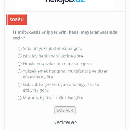
SORĞU
İT mütəxəssislər iş yerlərini hansı meyarlar əsasında
seçir ?
Şirkətin yüksək statusuna görə
İşin, layihənin xarakterinə görə
Əmək müqaviləsinin olmasına görə
Yüksək əmək haqqına, mükafatlara və digər
güzəştlərə görə
Gələcək karyerası üçün əhəmiyyət kəsb
etdiyinə görə
Maraqlı, işgüzar kollektivə görə
NƏTİCƏLƏR