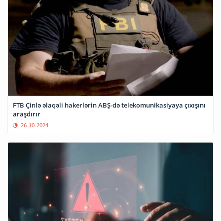
FTB Çinlə əlaqəli hakerlərin ABŞ-də telekomunikasiyaya çıxışını
araşdırır
26-10-2024