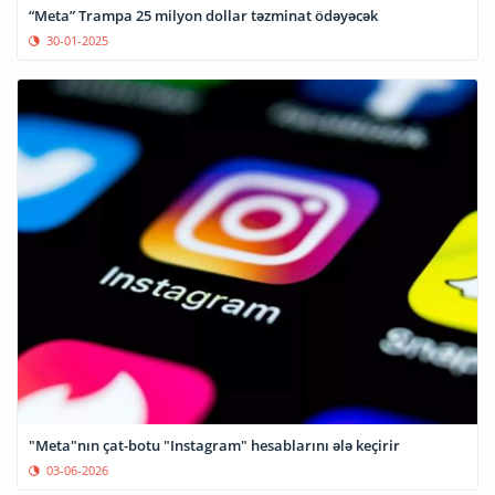
“Meta” Trampa 25 milyon dollar təzminat ödəyəcək
30-01-2025
"Meta"nın çat-botu "Instagram" hesablarını ələ keçirir
03-06-2026