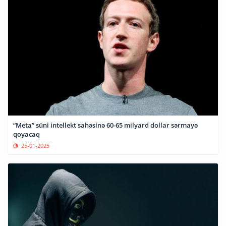
“Meta” süni intellekt sahəsinə 60-65 milyard dollar sərmayə
qoyacaq
25-01-2025