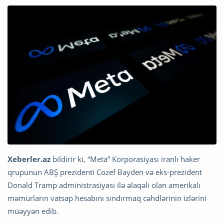
Xeberler.az
bildirir ki, “Meta” Korporasiyası iranlı haker
qrupunun ABŞ prezidenti Cozef Bayden və eks-prezident
Donald Tramp administrasiyası ilə əlaqəli olan amerikalı
məmurların vatsap hesabını sındırmaq cəhdlərinin izlərini
müəyyən edib.