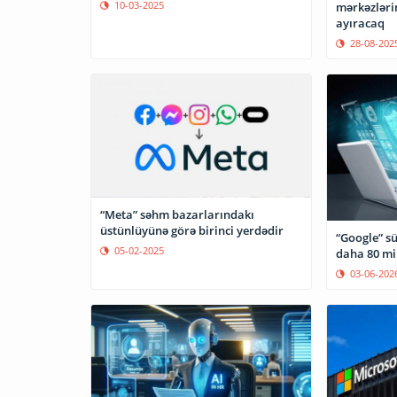
10-03-2025
mərkəzləri
ayıracaq
28-08-202
“Meta” səhm bazarlarındakı
üstünlüyünə görə birinci yerdədir
“Google” sü
05-02-2025
daha 80 mi
03-06-202