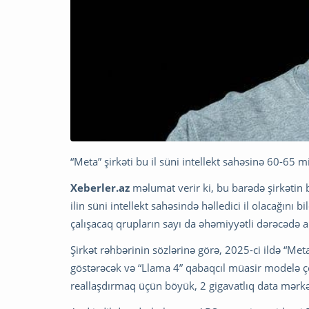
“Meta” şirkəti bu il süni intellekt sahəsinə 60-65 
Xeberler.az
məlumat verir ki, bu barədə şirkətin 
ilin süni intellekt sahəsində həlledici il olacağını 
çalışacaq qrupların sayı da əhəmiyyətli dərəcədə a
Şirkət rəhbərinin sözlərinə görə, 2025-ci ildə “Me
göstərəcək və “Llama 4” qabaqcıl müasir modelə çev
reallaşdırmaq üçün böyük, 2 gigavatlıq data mərkə