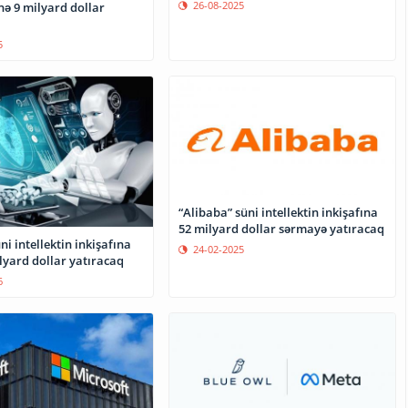
26-08-2025
nə 9 milyard dollar
5
“Alibaba” süni intellektin inkişafına
52 milyard dollar sərmayə yatıracaq
ni intellektin inkişafına
24-02-2025
lyard dollar yatıracaq
6