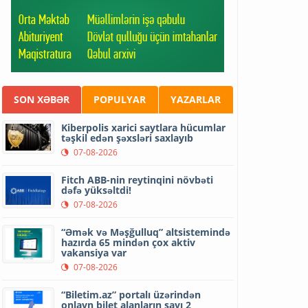
SON XƏBƏR
POPULYAR
YAZARLAR
Kiberpolis xarici saytlara hücumlar
təşkil edən şəxsləri saxlayıb
07-08-2026
Fitch ABB-nin reytinqini növbəti
dəfə yüksəltdi!
07-08-2026
“Əmək və Məşğulluq” altsistemində
hazırda 65 mindən çox aktiv
vakansiya var
07-08-2026
“Biletim.az” portalı üzərindən
onlayn bilet alanların sayı 2