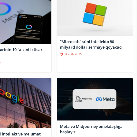
“Microsoft” süni intellektə 80
milyard dollar sərmayə qoyacaq
ərinin 10 faizini ixtisar
05-01-2025
6
Meta və Mıdjourney əməkdaşlığa
başlayır
 intellekt və məlumat