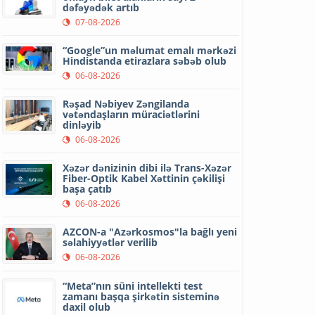
dəfəyədək artıb
07-08-2026
“Google”un məlumat emalı mərkəzi
Hindistanda etirazlara səbəb olub
06-08-2026
Rəşad Nəbiyev Zəngilanda
vətəndaşların müraciətlərini
dinləyib
06-08-2026
Xəzər dənizinin dibi ilə Trans-Xəzər
Fiber-Optik Kabel Xəttinin çəkilişi
başa çatıb
06-08-2026
AZCON-a "Azərkosmos"la bağlı yeni
səlahiyyətlər verilib
06-08-2026
“Meta”nın süni intellekti test
zamanı başqa şirkətin sisteminə
daxil olub