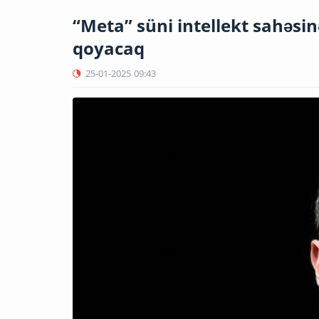
“Meta” süni intellekt sahəsi
qoyacaq
25-01-2025
09:43