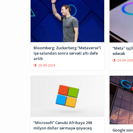
Bloomberg: Zuckerberg “Metaverse”i
“Meta” işçil
işə salandan sonra sərvəti altı dəfə
edəcək
artıb
24-04-202
29-09-2024
“Microsoft” Cənubi Afrikaya 298
milyon dollar sərmayə qoyacaq
Google süni