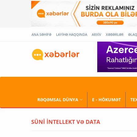
ANA SƏHİFƏ
LAYİHƏ HAQQINDA
ARXİV
XƏBƏRLƏR
ƏLA
RƏQƏMSAL DÜNYA
E - HÖKUMƏT
TE
SÜNİ İNTELLEKT VƏ DATA