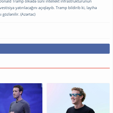
Donald Tramp ölkədə süni intellekt infrastrukturunun
tisiya yatırılacağını açıqlayıb. Tramp bildirib ki, layihə
gözlənilir. (Azərtac)