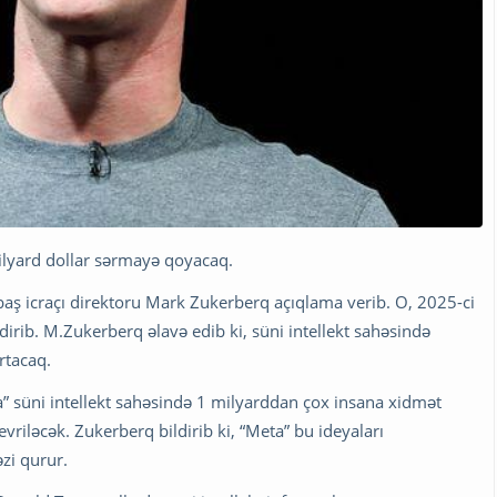
milyard dollar sərmayə qoyacaq.
baş icraçı direktoru Mark Zukerberq açıqlama verib. O, 2025-ci
bildirib. M.Zukerberq əlavə edib ki, süni intellekt sahəsində
rtacaq.
ta” süni intellekt sahəsində 1 milyarddan çox insana xidmət
riləcək. Zukerberq bildirib ki, “Meta” bu ideyaları
zi qurur.