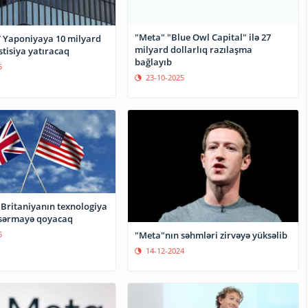
"Meta" "Blue Owl Capital" ilə 27
” Yaponiyaya 10 milyard
milyard dollarlıq razılaşma
stisiya yatıracaq
bağlayıb
6
23-10-2025
Britaniyanın texnologiya
 sərmayə qoyacaq
5
"Meta"nın səhmləri zirvəyə yüksəlib
14-12-2024