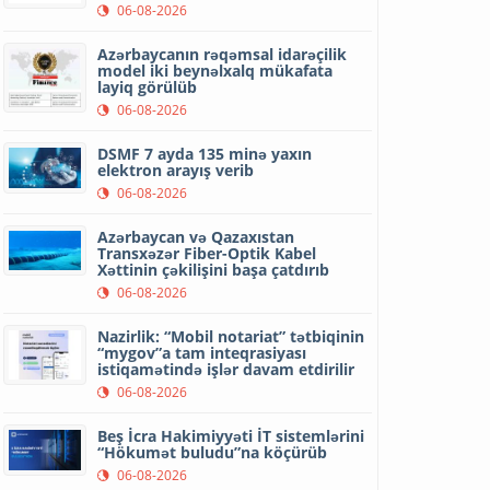
06-08-2026
Azərbaycanın rəqəmsal idarəçilik
model iki beynəlxalq mükafata
layiq görülüb
06-08-2026
DSMF 7 ayda 135 minə yaxın
elektron arayış verib
06-08-2026
Azərbaycan və Qazaxıstan
Transxəzər Fiber-Optik Kabel
Xəttinin çəkilişini başa çatdırıb
06-08-2026
Nazirlik: “Mobil notariat” tətbiqinin
“mygov”a tam inteqrasiyası
istiqamətində işlər davam etdirilir
06-08-2026
Beş İcra Hakimiyyəti İT sistemlərini
“Hökumət buludu”na köçürüb
06-08-2026