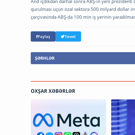
And içdikdən dərhal sonra ABŞ-ın yeni prezidenti 
qurulması üçün özəl sektora 500 milyard dollar inves
çərçivəsində ABŞ-da 100 min iş yerinin yaradılması 
Paylaş
Tweet
ŞƏRHLƏR
OXŞAR XƏBƏRLƏR