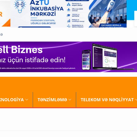
QƏ
XNOLOGİYA
TƏNZİMLƏMƏ
TELEKOM VƏ NƏQLİYYAT