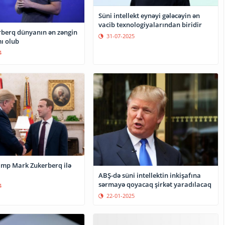
Süni intellekt eynəyi gələcəyin ən
vacib texnologiyalarından biridir
berq dünyanın ən zəngin
31-07-2025
ı olub
4
mp Mark Zukerberq ilə
ABŞ-də süni intellektin inkişafına
sərmayə qoyacaq şirkət yaradılacaq
4
22-01-2025