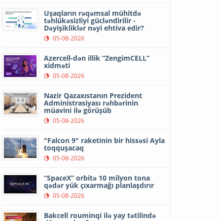
Uşaqların rəqəmsal mühitdə
təhlükəsizliyi gücləndirilir -
Dəyişikliklər nəyi ehtiva edir?
05-08-2026
Azercell-dən illik “ZengimCELL”
xidməti
05-08-2026
Nazir Qazaxıstanın Prezident
Administrasiyası rəhbərinin
müavini ilə görüşüb
05-08-2026
"Falcon 9" raketinin bir hissəsi Ayla
toqquşacaq
05-08-2026
“SpaceX” orbitə 10 milyon tona
qədər yük çıxarmağı planlaşdırır
05-08-2026
Bakcell rouminqi ilə yay tətilində