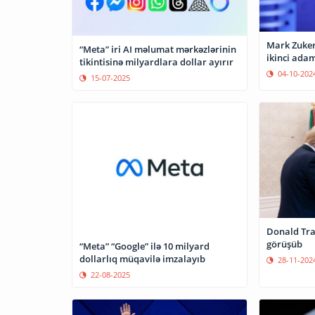
Mark Zuker
“Meta” iri AI məlumat mərkəzlərinin
ikinci adam
tikintisinə milyardlara dollar ayırır
04-10-202
15-07-2025
Donald Tra
görüşüb
“Meta” “Google” ilə 10 milyard
dollarlıq müqavilə imzalayıb
28-11-202
22-08-2025