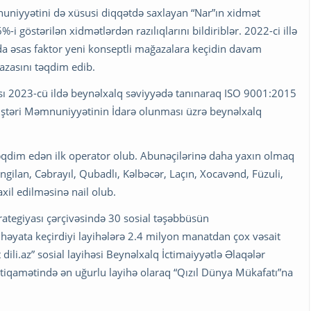
nuniyyətini də xüsusi diqqətdə saxlayan “Nar”ın xidmət
i göstərilən xidmətlərdən razılıqlarını bildiriblər. 2022-ci illə
a əsas faktor yeni konseptli mağazalara keçidin davam
azasını təqdim edib.
sı 2023-cü ildə beynəlxalq səviyyədə tanınaraq ISO 9001:2015
ştəri Məmnuniyyətinin İdarə olunması üzrə beynəlxalq
təqdim edən ilk operator olub. Abunəçilərinə daha yaxın olmaq
ilan, Cəbrayıl, Qubadlı, Kəlbəcər, Laçın, Xocavənd, Füzuli,
xil edilməsinə nail olub.
rategiyası çərçivəsində 30 sosial təşəbbüsün
 həyata keçirdiyi layihələrə 2.4 milyon manatdan çox vəsait
 dili.az” sosial layihəsi Beynəlxalq İctimaiyyətlə Əlaqələr
stiqamətində ən uğurlu layihə olaraq “Qızıl Dünya Mükafatı”na