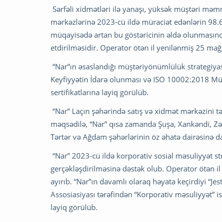
Sərfəli xidmətləri ilə yanaşı, yüksək müştəri məm
mərkəzlərinə 2023-cü ildə müraciət edənlərin 98.6%-
müqayisədə artan bu göstəricinin əldə olunmasınd
etdirilməsidir. Operator ötən il yenilənmiş 25 mağ
“Nar”ın əsaslandığı müştəriyönümlülük strategiya
Keyfiyyətin İdarə olunması və ISO 10002:2018 Mü
sertifikatlarına layiq görülüb.
“Nar” Laçın şəhərində satış və xidmət mərkəzini 
məqsədilə, “Nar” qısa zamanda Şuşa, Xankəndi, Zəng
Tərtər və Ağdam şəhərlərinin öz əhatə dairəsinə da
“Nar” 2023-cü ildə korporativ sosial məsuliyyət st
gerçəkləşdirilməsinə dəstək olub. Operator ötən il
ayırıb. “Nar”ın davamlı olaraq həyata keçirdiyi “Jest
Assosiasiyası tərəfindən “Korporativ məsuliyyət” i
layiq görülüb.