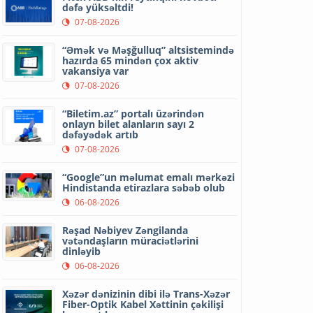
dəfə yüksəltdi!
07-08-2026
“Əmək və Məşğulluq” altsistemində
hazırda 65 mindən çox aktiv
vakansiya var
07-08-2026
“Biletim.az” portalı üzərindən
onlayn bilet alanların sayı 2
dəfəyədək artıb
07-08-2026
“Google”un məlumat emalı mərkəzi
Hindistanda etirazlara səbəb olub
06-08-2026
Rəşad Nəbiyev Zəngilanda
vətəndaşların müraciətlərini
dinləyib
06-08-2026
Xəzər dənizinin dibi ilə Trans-Xəzər
Fiber-Optik Kabel Xəttinin çəkilişi