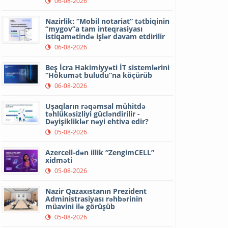
06-08-2026
Nazirlik: “Mobil notariat” tətbiqinin
“mygov”a tam inteqrasiyası
istiqamətində işlər davam etdirilir
06-08-2026
Beş İcra Hakimiyyəti İT sistemlərini
“Hökumət buludu”na köçürüb
06-08-2026
Uşaqların rəqəmsal mühitdə
təhlükəsizliyi gücləndirilir -
Dəyişikliklər nəyi ehtiva edir?
05-08-2026
Azercell-dən illik “ZengimCELL”
xidməti
05-08-2026
Nazir Qazaxıstanın Prezident
Administrasiyası rəhbərinin
müavini ilə görüşüb
05-08-2026