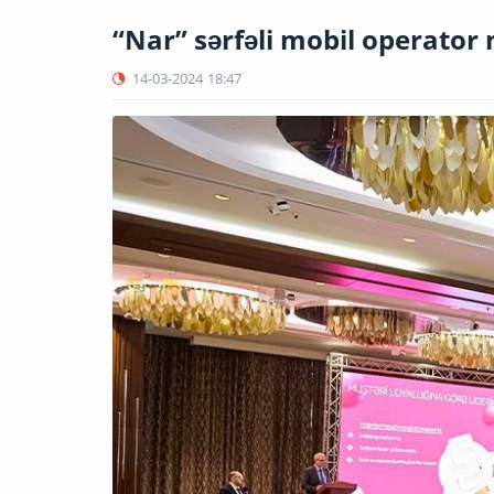
“Nar” sərfəli mobil operator
14-03-2024
18:47