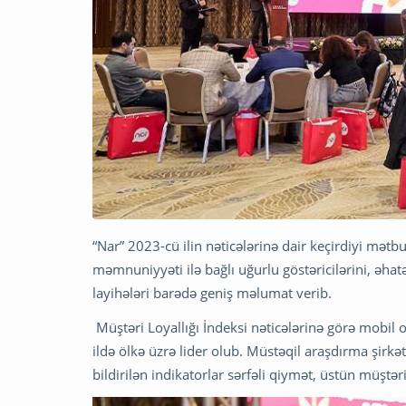
“Nar” 2023-cü ilin nəticələrinə dair keçirdiyi mətbu
məmnuniyyəti ilə bağlı uğurlu göstəricilərini, əh
layihələri barədə geniş məlumat verib.
Müştəri Loyallığı İndeksi nəticələrinə görə mobil 
ildə ölkə üzrə lider olub. Müstəqil araşdırma şirkə
bildirilən indikatorlar sərfəli qiymət, üstün müştər