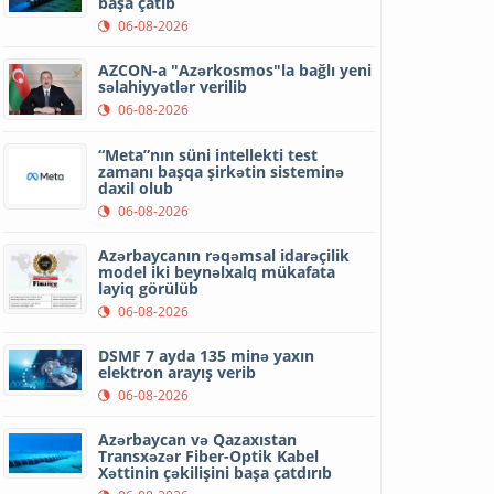
başa çatıb
06-08-2026
AZCON-a "Azərkosmos"la bağlı yeni
səlahiyyətlər verilib
06-08-2026
“Meta”nın süni intellekti test
zamanı başqa şirkətin sisteminə
daxil olub
06-08-2026
Azərbaycanın rəqəmsal idarəçilik
model iki beynəlxalq mükafata
layiq görülüb
06-08-2026
DSMF 7 ayda 135 minə yaxın
elektron arayış verib
06-08-2026
Azərbaycan və Qazaxıstan
Transxəzər Fiber-Optik Kabel
Xəttinin çəkilişini başa çatdırıb