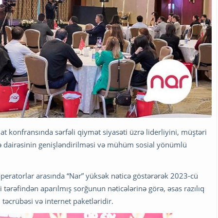
at konfransında sərfəli qiymət siyasəti üzrə liderliyini, müştəri
atə dairəsinin genişləndirilməsi və mühüm sosial yönümlü
operatorlar arasında “Nar” yüksək nəticə göstərərək 2023-cü
ti tərəfindən aparılmış sorğunun nəticələrinə görə, əsas razılıq
i təcrübəsi və internet paketləridir.