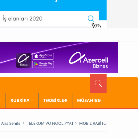
RUBRİKA
TƏDBİRLƏR
MÜSAHİBƏ
Ana Səhifə
TELEKOM VƏ NƏQLİYYAT
MOBİL RABİTƏ