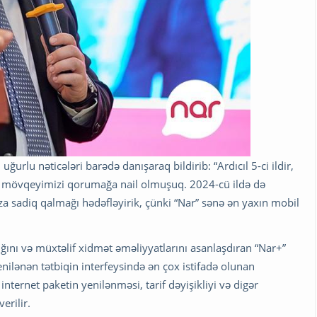
ğurlu nəticələri barədə danışaraq bildirib: “Ardıcıl 5-ci ildir,
er mövqeyimizi qorumağa nail olmuşuq. 2024-cü ildə də
a sadiq qalmağı hədəfləyirik, çünki “Nar” sənə ən yaxın mobil
ğını və müxtəlif xidmət əməliyyatlarını asanlaşdıran “Nar+”
enilənən tətbiqin interfeysində ən çox istifadə olunan
internet paketin yenilənməsi, tarif dəyişikliyi və digər
erilir.