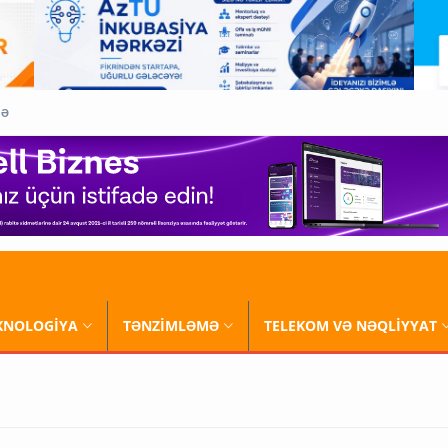
QƏ
XNOLOGİYA
TƏNZİMLƏMƏ
TELEKOM VƏ NƏQLİYYAT