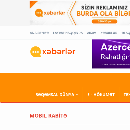
ANA SƏHİFƏ
LAYİHƏ HAQQINDA
ARXİV
XƏBƏRLƏR
ƏLA
RƏQƏMSAL DÜNYA
E - HÖKUMƏT
TE
MOBİL RABİTƏ