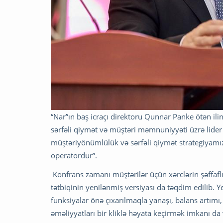
“Nar”ın baş icraçı direktoru Qunnar Panke ötən ilin u
sərfəli qiymət və müştəri məmnuniyyəti üzrə lid
müştəriyönümlülük və sərfəli qiymət strategiyamız
operatordur”.
Konfrans zamanı müştərilər üçün xərclərin şəffaflı
tətbiqinin yenilənmiş versiyası da təqdim edilib. Y
funksiyalar önə çıxarılmaqla yanaşı, balans artımı, 
əməliyyatları bir kliklə həyata keçirmək imkanı da v