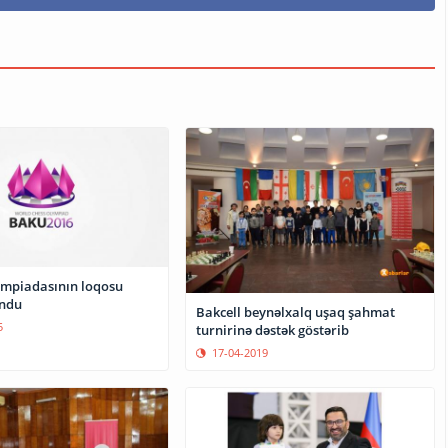
mpiadasının loqosu
undu
Bakcell beynəlxalq uşaq şahmat
5
turnirinə dəstək göstərib
17-04-2019