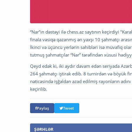
“Nar”ın dəstəyi ilə chess.az saytının keçirdiyi "Ka
finala vəsiqə qazanmış ən yaxşı 10 şahmatçı arası
İkinci və üçüncü yerlərin sahibləri isə müvafiq ol
tutmuş şahmatçılar “Nar” tərəfindən xüsusi hədiyyə
Qeyd edək ki, iki aydır davam edən seriyada Azər
264 şahmatçı iştirak edib. 8 turnirdən və böyük fin
nəticəsində işğaldan azad edilmiş rayonların adını
keçirilib.
Paylaş
Tweet
ŞƏRHLƏR