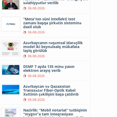
səlahiyyətlər verilib
06-08-2026
“Meta”nın süni intellekti test
zamanı başqa şirkətin sisteminə
daxil olub
06-08-2026
Azərbaycanın rəqəmsal idarəçilik
model iki beynəlxalq mükafata
layiq görülüb
06-08-2026
DSMF 7 ayda 135 minə yaxın
elektron arayış verib
06-08-2026
Azərbaycan və Qazaxıstan
Transxəzər Fiber-Optik Kabel
Xəttinin çəkilişini başa çatdırıb
06-08-2026
Nazirlik: “Mobil notariat” tətbiqinin
“mygov”a tam inteqrasiyası