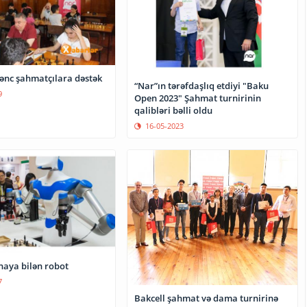
ənc şahmatçılara dəstək
“Nar”ın tərəfdaşlıq etdiyi "Baku
9
Open 2023" Şahmat turnirinin
qalibləri bəlli oldu
16-05-2023
aya bilən robot
7
Bakcell şahmat və dama turnirinə