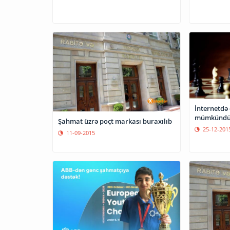
İnternetdə
mümkündü
Şahmat üzrə poçt markası buraxılıb
25-12-201
11-09-2015