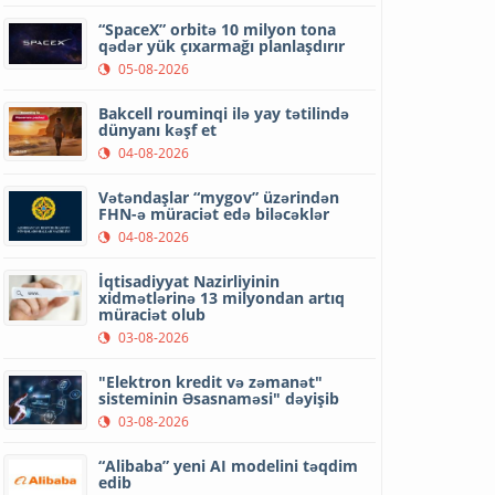
“SpaceX” orbitə 10 milyon tona
qədər yük çıxarmağı planlaşdırır
05-08-2026
Bakcell rouminqi ilə yay tətilində
dünyanı kəşf et
04-08-2026
Vətəndaşlar “mygov” üzərindən
FHN-ə müraciət edə biləcəklər
04-08-2026
İqtisadiyyat Nazirliyinin
xidmətlərinə 13 milyondan artıq
müraciət olub
03-08-2026
"Elektron kredit və zəmanət"
sisteminin Əsasnaməsi" dəyişib
03-08-2026
“Alibaba” yeni AI modelini təqdim
edib