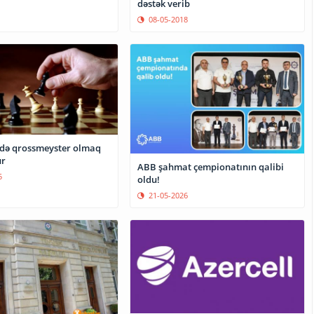
dəstək verib
08-05-2018
 də qrossmeyster olmaq
r
ABB şahmat çempionatının qalibi
5
oldu!
21-05-2026