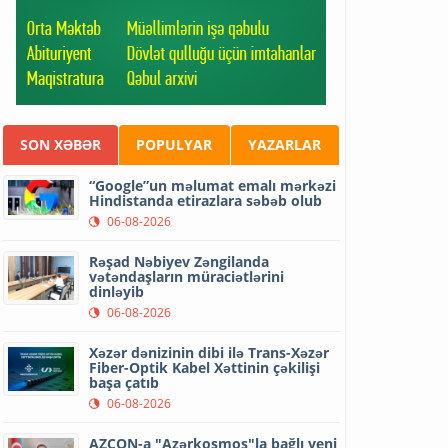
SON XƏBƏR
POPULYAR
YAZARLAR
“Google”un məlumat emalı mərkəzi
Hindistanda etirazlara səbəb olub
06-08-2026
Rəşad Nəbiyev Zəngilanda
vətəndaşların müraciətlərini
dinləyib
06-08-2026
Xəzər dənizinin dibi ilə Trans-Xəzər
Fiber-Optik Kabel Xəttinin çəkilişi
başa çatıb
06-08-2026
AZCON-a "Azərkosmos"la bağlı yeni