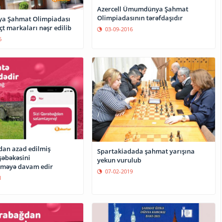
Azercell Ümumdünya Şahmat
Olimpiadasının tərəfdaşıdır
 Şahmat Olimpiadası
oçt markaları nəşr edilib
03-09-2016
6
ldan azad edilmiş
Spartakiadada şahmat yarışına
şəbəkəsini
yekun vurulub
rməyə davam edir
07-02-2019
1