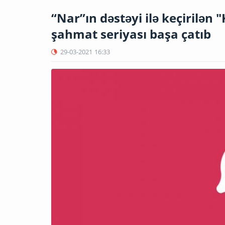
“Nar”ın dəstəyi ilə keçirilən
şahmat seriyası başa çatıb
29-03-2021
16:33