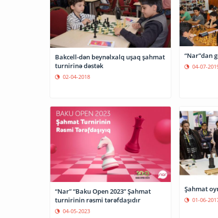
“Nar”dan g
Bakcell-dən beynəlxalq uşaq şahmat
turnirinə dəstək
04-07-201
02-04-2018
Şahmat oyn
“Nar” “Baku Open 2023” Şahmat
turnirinin rəsmi tərəfdaşıdır
01-06-201
04-05-2023