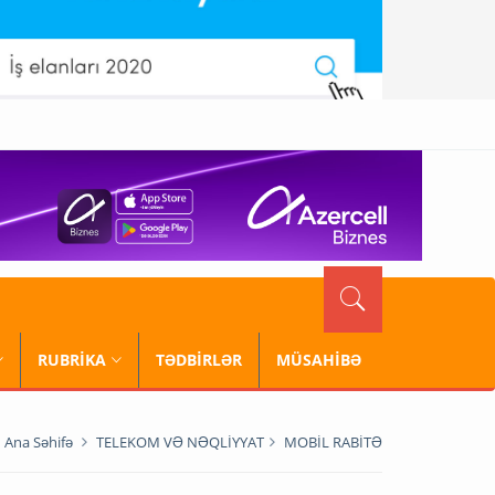
RUBRİKA
TƏDBİRLƏR
MÜSAHİBƏ
Ana Səhifə
TELEKOM VƏ NƏQLİYYAT
MOBİL RABİTƏ