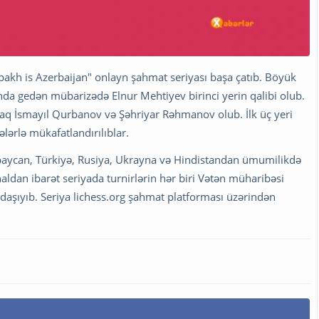
rabakh is Azerbaijan" onlayn şahmat seriyası başa çatıb. Böyük
nda gedən mübarizədə Elnur Mehtiyev birinci yerin qalibi olub.
araq İsmayıl Qurbanov və Şəhriyar Rəhmanov olub. İlk üç yeri
lərlə mükafatlandırılıblar.
baycan, Türkiyə, Rusiya, Ukrayna və Hindistandan ümumilikdə
aldan ibarət seriyada turnirlərin hər biri Vətən müharibəsi
 daşıyıb. Seriya lichess.org şahmat platforması üzərindən