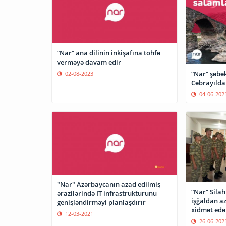
“Nar” ana dilinin inkişafına töhfə
verməyə davam edir
“Nar” şəbə
02-08-2023
Cəbrayılda
04-06-202
"Nar" Azərbaycanın azad edilmiş
“Nar” Sila
ərazilərində IT infrastrukturunu
işğaldan az
genişləndirməyi planlaşdırır
xidmət edən
12-03-2021
etdi
26-06-202