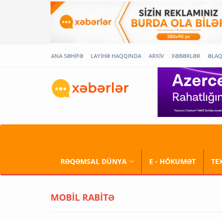
ANA SƏHİFƏ
LAYİHƏ HAQQINDA
ARXİV
XƏBƏRLƏR
ƏLA
RƏQƏMSAL DÜNYA
E - HÖKUMƏT
TE
MOBİL RABİTƏ