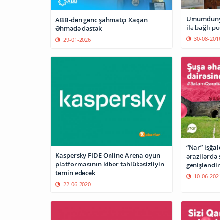
Ümumdünya
ABB-dən gənc şahmatçı Xaqan
ilə bağlı p
Əhmədə dəstək
30-08-201
29-01-2026
“Nar” işğa
Kaspersky FIDE Online Arena oyun
ərazilərdə 
platformasının kiber təhlükəsizliyini
genişləndi
təmin edəcək
10-06-202
22-06-2020