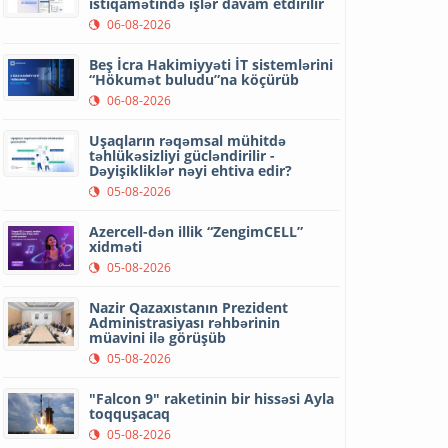
istiqamətində işlər davam etdirilir
06-08-2026
Beş İcra Hakimiyyəti İT sistemlərini
“Hökumət buludu”na köçürüb
06-08-2026
Uşaqların rəqəmsal mühitdə
təhlükəsizliyi gücləndirilir -
Dəyişikliklər nəyi ehtiva edir?
05-08-2026
Azercell-dən illik “ZengimCELL”
xidməti
05-08-2026
Nazir Qazaxıstanın Prezident
Administrasiyası rəhbərinin
müavini ilə görüşüb
05-08-2026
"Falcon 9" raketinin bir hissəsi Ayla
toqquşacaq
05-08-2026