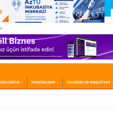
QƏ
XNOLOGİYA
TƏNZİMLƏMƏ
TELEKOM VƏ NƏQLİYYAT