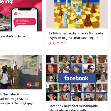
RYTN-in nəşr etdiyi marka İtaliyada
kəsi Hadrutda və
“Ayın ən orijinal markası” seçilib
26-05-2016
1
hlı Qüvvələr Gününü
ad edilmiş ərazidə
 əsgərlərlə birgə qeyd
Facebook hakerləri müsabiqədə
1
iştirak etməyə dəvət edir