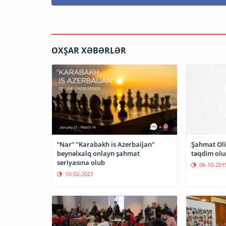
OXŞAR XƏBƏRLƏR
“Nar” "Karabakh is Azerbaijan"
Şahmat Oli
beynəlxalq onlayn şahmat
təqdim ol
seriyasına olub
06-10-201
10-02-2021