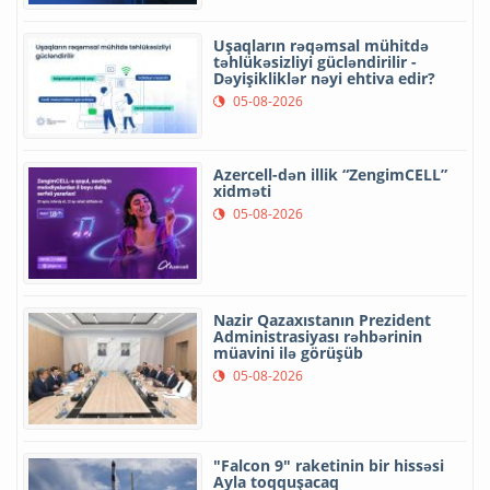
Uşaqların rəqəmsal mühitdə
təhlükəsizliyi gücləndirilir -
Dəyişikliklər nəyi ehtiva edir?
05-08-2026
Azercell-dən illik “ZengimCELL”
xidməti
05-08-2026
Nazir Qazaxıstanın Prezident
Administrasiyası rəhbərinin
müavini ilə görüşüb
05-08-2026
"Falcon 9" raketinin bir hissəsi
Ayla toqquşacaq