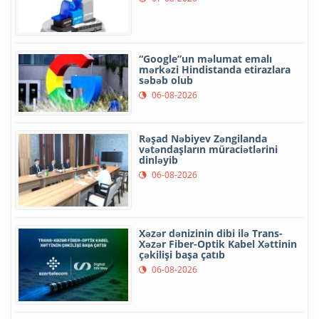
“Google”un məlumat emalı
mərkəzi Hindistanda etirazlara
səbəb olub
06-08-2026
Rəşad Nəbiyev Zəngilanda
vətəndaşların müraciətlərini
dinləyib
06-08-2026
Xəzər dənizinin dibi ilə Trans-
Xəzər Fiber-Optik Kabel Xəttinin
çəkilişi başa çatıb
06-08-2026