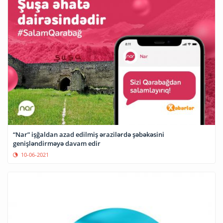
“Nar” işğaldan azad edilmiş ərazilərdə şəbəkəsini
genişləndirməyə davam edir
10-06-2021