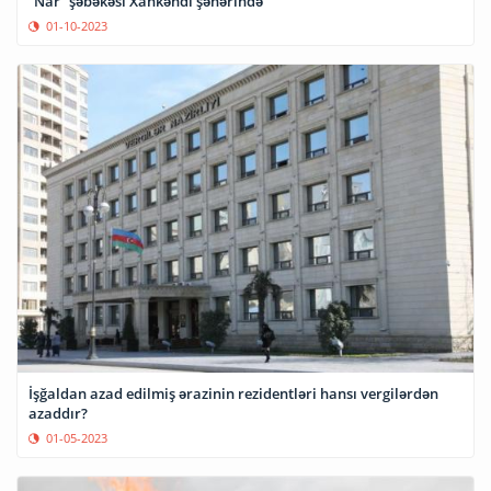
“Nar” şəbəkəsi Xankəndi şəhərində
01-10-2023
İşğaldan azad edilmiş ərazinin rezidentləri hansı vergilərdən
azaddır?
01-05-2023