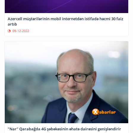
Azercell müştərilərinin mobil internetdən istifadə həcmi 30 faiz
artıb
09-12-2022
"Nar" Qarabağda 4G şəbəkəsinin əhatə dairəsini genişləndirir