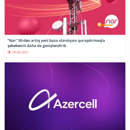
“Nar” 50-dən artıq yeni baza stansiyası quraşdırmaqla
şəbəkəsini daha da genişləndirib
09-08-2021