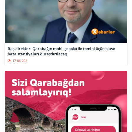
Baş direktor: Qarabağın mobil şəbəkə ilə təmini üçün əlavə
baza stansiyaları quraşdırılacaq
17-06-2021