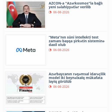
AZCON-a "Azərkosmos"la bağlı
yeni səlahiyyətlər verilib
06-08-2026
“Meta”nın süni intellekti test
zamanı başqa şirkətin sisteminə
daxil olub
06-08-2026
Azərbaycanın rəqəmsal idarəçilik
model iki beynəlxalq mükafata
layiq görülüb
06-08-2026