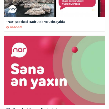
“Nar” şəbəkəsi Hadrutda və Cəbrayılda
04-06-2021