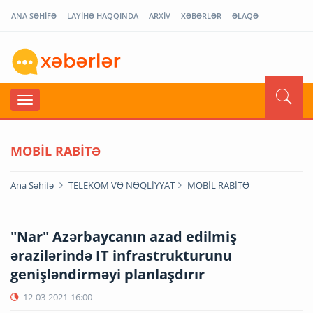
ANA SƏHİFƏ
LAYİHƏ HAQQINDA
ARXİV
XƏBƏRLƏR
ƏLAQƏ
MOBİL RABİTƏ
Ana Səhifə
TELEKOM VƏ NƏQLİYYAT
MOBİL RABİTƏ
"Nar" Azərbaycanın azad edilmiş
ərazilərində IT infrastrukturunu
genişləndirməyi planlaşdırır
12-03-2021
16:00