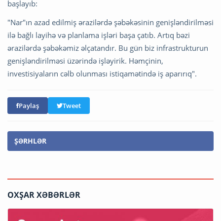
başlayıb:
"Nar"ın azad edilmiş ərazilərdə şəbəkəsinin genişləndirilməsi
ilə bağlı layihə və planlama işləri başa çatıb. Artıq bəzi
ərazilərdə şəbəkəmiz əlçatandır. Bu gün biz infrastrukturun
genişləndirilməsi üzərində işləyirik. Həmçinin,
investisiyaların cəlb olunması istiqamətində iş aparırıq".
Paylaş
Tweet
ŞƏRHLƏR
OXŞAR XƏBƏRLƏR