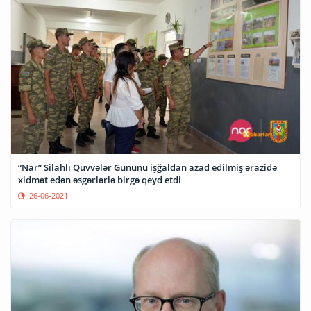
“Nar” Silahlı Qüvvələr Gününü işğaldan azad edilmiş ərazidə
xidmət edən əsgərlərlə birgə qeyd etdi
26-06-2021