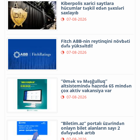
Kiberpolis xarici saytlara
hücumlar təşkil edən şəxsləri
saxlayıb
07-08-2026
Fitch ABB-nin reytinqini növbəti
dəfə yüksəltdi!
07-08-2026
“Əmək və Məşğulluq”
altsistemində hazırda 65 mindən
çox aktiv vakansiya var
07-08-2026
“Biletim.az” portalı üzərindən
onlayn bilet alanların sayı 2
dəfəyədək artıb
07-08-2026