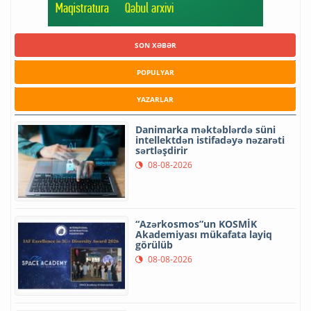
SON XƏBƏR
POPULYAR
YAZARLAR
Danimarka məktəblərdə süni
intellektdən istifadəyə nəzarəti
sərtləşdirir
08-08-2026
“Azərkosmos”un KOSMİK
Akademiyası mükafata layiq
görülüb
08-08-2026