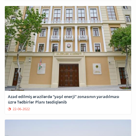
Azad edilmiş ərazilərdə “yaşıl enerji” zonasının yaradılması
üzrə Tədbirlər Planı təsdiqlənib
22-06-2022