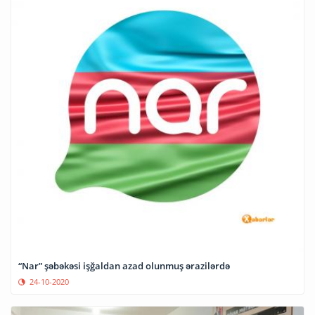
“Nar” şəbəkəsi işğaldan azad olunmuş ərazilərdə
24-10-2020