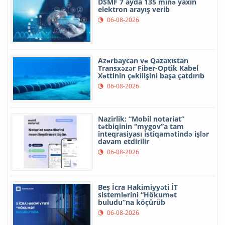
DSMF 7 ayda 135 minə yaxın
elektron arayış verib
06-08-2026
Azərbaycan və Qazaxıstan
Transxəzər Fiber-Optik Kabel
Xəttinin çəkilişini başa çatdırıb
06-08-2026
Nazirlik: “Mobil notariat”
tətbiqinin “mygov”a tam
inteqrasiyası istiqamətində işlər
davam etdirilir
06-08-2026
Beş İcra Hakimiyyəti İT
sistemlərini “Hökumət
buludu”na köçürüb
06-08-2026