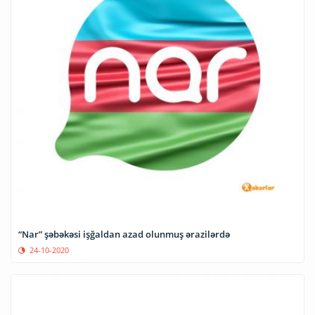
“Nar” şəbəkəsi işğaldan azad olunmuş ərazilərdə
24-10-2020