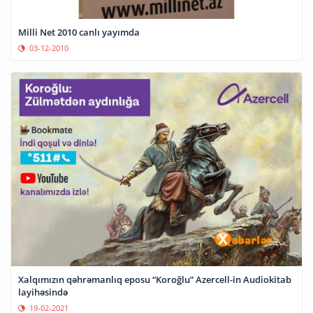
Milli Net 2010 canlı yayımda
03-12-2010
Xalqımızın qəhrəmanlıq eposu “Koroğlu” Azercell-in Audiokitab
layihəsində
19-02-2021