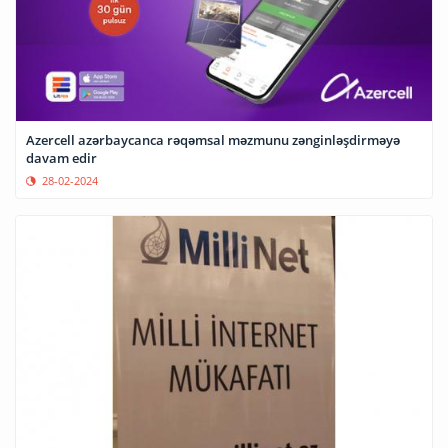
Azercell azərbaycanca rəqəmsal məzmunu zənginləşdirməyə
davam edir
28-02-2024