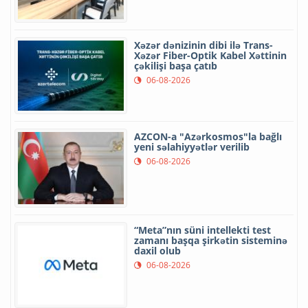
Xəzər dənizinin dibi ilə Trans-
Xəzər Fiber-Optik Kabel Xəttinin
çəkilişi başa çatıb
06-08-2026
AZCON-a "Azərkosmos"la bağlı
yeni səlahiyyətlər verilib
06-08-2026
“Meta”nın süni intellekti test
zamanı başqa şirkətin sisteminə
daxil olub
06-08-2026