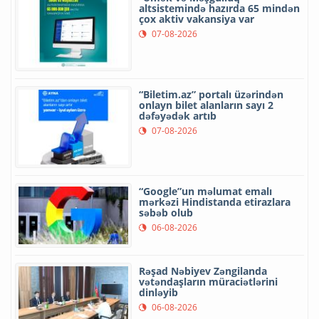
altsistemində hazırda 65 mindən
çox aktiv vakansiya var
07-08-2026
“Biletim.az” portalı üzərindən
onlayn bilet alanların sayı 2
dəfəyədək artıb
07-08-2026
“Google”un məlumat emalı
mərkəzi Hindistanda etirazlara
səbəb olub
06-08-2026
Rəşad Nəbiyev Zəngilanda
vətəndaşların müraciətlərini
dinləyib
06-08-2026