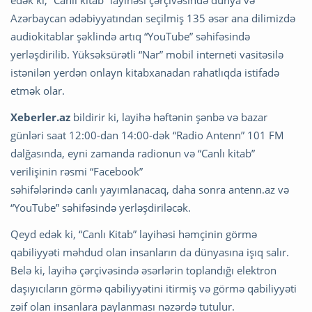
edək ki, “Canlı kitab” layihəsi çərçivəsində dünya və
Azərbaycan ədəbiyyatından seçilmiş 135 əsər ana dilimizdə
audiokitablar şəklində artıq “YouTube” səhifəsində
yerləşdirilib. Yüksəksürətli “Nar” mobil interneti vasitəsilə
istənilən yerdən onlayn kitabxanadan rahatlıqda istifadə
etmək olar.
Xeberler.az
bildirir ki, layihə həftənin şənbə və bazar
günləri saat 12:00-dan 14:00-dək “Radio Antenn” 101 FM
dalğasında, eyni zamanda radionun və “Canlı kitab”
verilişinin rəsmi “Facebook”
səhifələrində canlı yayımlanacaq, daha sonra antenn.az və
“YouTube” səhifəsində yerləşdiriləcək.
Qeyd edək ki, “Canlı Kitab” layihəsi həmçinin görmə
qabiliyyəti məhdud olan insanların da dünyasına işıq salır.
Belə ki, layihə çərçivəsində əsərlərin toplandığı elektron
daşıyıcıların görmə qabiliyyətini itirmiş və görmə qabiliyyəti
zəif olan insanlara paylanması nəzərdə tutulur.