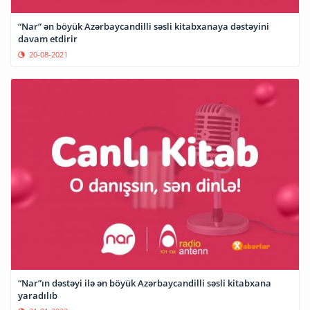
“Nar” ən böyük Azərbaycandilli səsli kitabxanaya dəstəyini
davam etdirir
20-08-2021
“Nar”ın dəstəyi ilə ən böyük Azərbaycandilli səsli kitabxana
yaradılıb