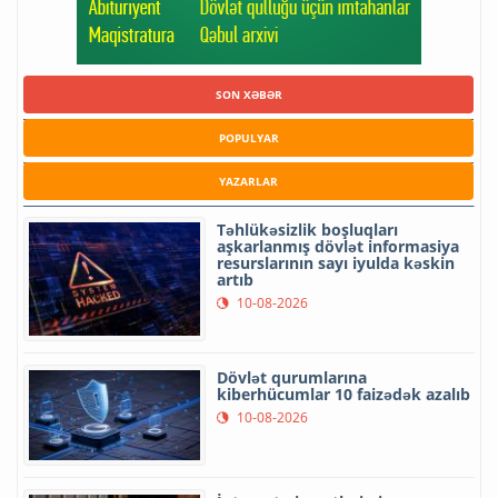
SON XƏBƏR
POPULYAR
YAZARLAR
Təhlükəsizlik boşluqları
aşkarlanmış dövlət informasiya
resurslarının sayı iyulda kəskin
artıb
10-08-2026
Dövlət qurumlarına
kiberhücumlar 10 faizədək azalıb
10-08-2026