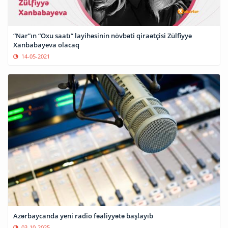
“Nar”ın “Oxu saatı” layihəsinin növbəti qiraətçisi Zülfiyyə
Xanbabayeva olacaq
14-05-2021
Azərbaycanda yeni radio fəaliyyətə başlayıb
03-10-2025