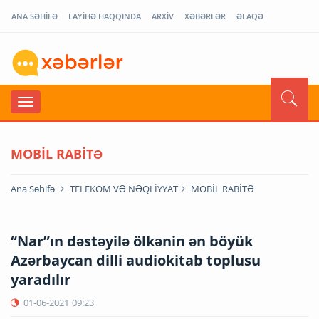
ANA SƏHİFƏ
LAYİHƏ HAQQINDA
ARXİV
XƏBƏRLƏR
ƏLAQƏ
MOBİL RABİTƏ
Ana Səhifə
TELEKOM VƏ NƏQLİYYAT
MOBİL RABİTƏ
“Nar”ın dəstəyilə ölkənin ən böyük
Azərbaycan dilli audiokitab toplusu
yaradılır
01-06-2021
09:23