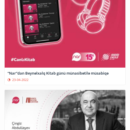
“Nar”dan Beynəlxalq Kitab günü münasibətilə müsabiqə
23-04-2022