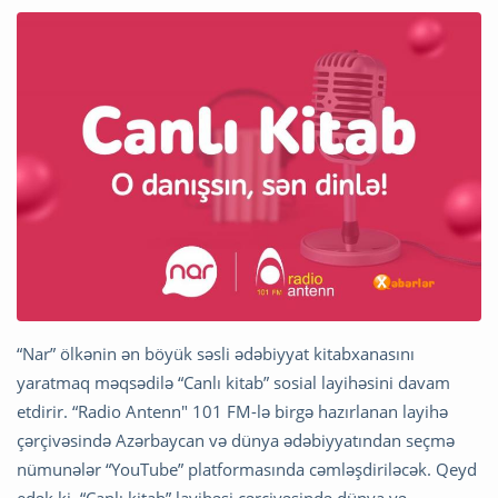
“Nar” ölkənin ən böyük səsli ədəbiyyat kitabxanasını
yaratmaq məqsədilə “Canlı kitab” sosial layihəsini davam
etdirir. “Radio Antenn" 101 FM-lə birgə hazırlanan layihə
çərçivəsində Azərbaycan və dünya ədəbiyyatından seçmə
nümunələr “YouTube” platformasında cəmləşdiriləcək. Qeyd