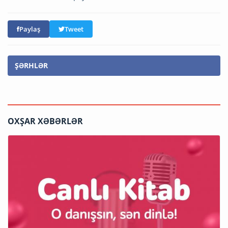
Paylaş
Tweet
ŞƏRHLƏR
OXŞAR XƏBƏRLƏR