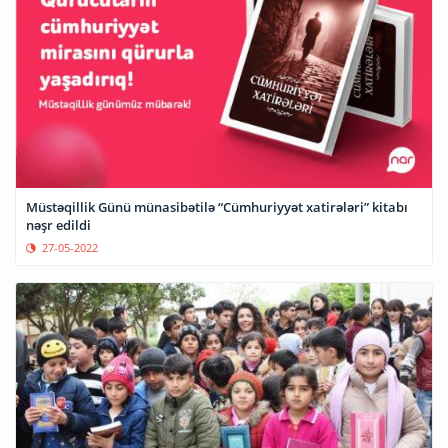
Müstəqillik Günü münasibətilə “Cümhuriyyət xatirələri” kitabı
nəşr edildi
27-05-2022