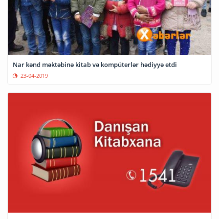
Nar kənd məktəbinə kitab və kompüterlər hədiyyə etdi
23-04-2019