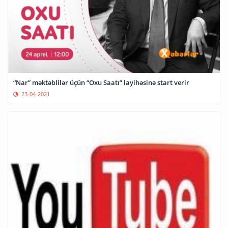
“Nar” məktəblilər üçün “Oxu Saatı” layihəsinə start verir
23-04-2021