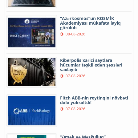
“Azərkosmos”un KOSMİK
Akademiyası mükafata layiq
görülüb
08-08-2026
Kiberpolis xarici saytlara
hücumlar təşkil edən şəxsləri
saxlayıb
07-08-2026
Fitch ABB-nin reytinqini növbəti
dəfə yüksəltdi!
07-08-2026
“Əmək və Məşğulluq”