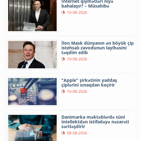
İnternet qiymətləri niyə
bahalaşır? – Müsahibə
10-08-2026
İlon Mask dünyanın ən böyük çip
istehsalı zavodunun layihəsini
təqdim edib
10-08-2026
"Apple" şirkətinin yaddaş
çiplərini sınaqdan keçirir
10-08-2026
Danimarka məktəblərdə süni
intellektdən istifadəyə nəzarəti
sərtləşdirir
08-08-2026