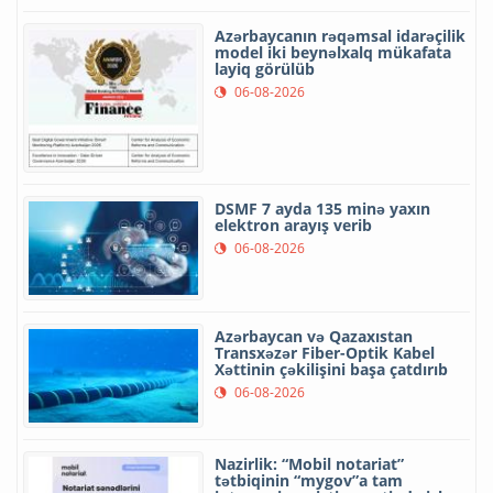
Azərbaycanın rəqəmsal idarəçilik
model iki beynəlxalq mükafata
layiq görülüb
06-08-2026
DSMF 7 ayda 135 minə yaxın
elektron arayış verib
06-08-2026
Azərbaycan və Qazaxıstan
Transxəzər Fiber-Optik Kabel
Xəttinin çəkilişini başa çatdırıb
06-08-2026
Nazirlik: “Mobil notariat”
tətbiqinin “mygov”a tam