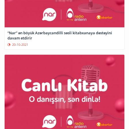
“Nar” ən böyük Azərbaycandilli səsli kitabxanaya dəstəyini
davam etdirir
20-10-2021