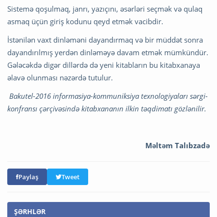
Sistemə qoşulmaq, janrı, yazıçını, əsərləri seçmək və qulaq
asmaq üçün giriş kodunu qeyd etmək vacibdir.
İstənilən vaxt dinləməni dayandırmaq və bir müddət sonra
dayandırılmış yerdən dinləməyə davam etmək mümkündür.
Gələcəkdə digər dillərdə də yeni kitabların bu kitabxanaya
əlavə olunması nəzərdə tutulur.
Bakutel-2016 informasiya-kommuniksiya texnologiyaları sərgi-
konfransı çərçivəsində kitabxananın ilkin təqdimatı gözlənilir.
Məltəm Talıbzadə
Paylaş
Tweet
ŞƏRHLƏR