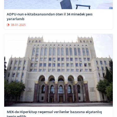
ADPU-nun e-kitabxanasından ötən il 34 minədək şəxs
yararlanıb
08-01-2025
MEK-də Hiperkitap rəqəmsal verilənlər bazasına əlçatanlıq
təmin edilib