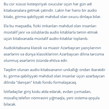
Bu cür xüsusi koteqoriyalı oxucular üçün hər gün adi
kitabxanalara getmək çətindir. Lakin hər hansı bir audio
kitabı, görmə qabiliyyəti məhdud olan oxucu dinləyə bilər.
Elə bu məqsədlə, fiziki imkanları məhdud olan insanları
müxtəlif janr və üslublarda audio kitablarla təmin etmək
üçün kitabxanada müxtəlif audio-kitablar toplanıb.
Audiokitabxana klassik və müasir Azərbaycan yazıçılarının
əsərlərini və dünya klassiklərinin Azərbaycan dilinə tərcümə
olunmuş əsərlərini özündə ehtiva edir.
Təqdim olunan audio-kitabxananın unikallığı ondan ibarətdir
ki, görmə qabiliyyəti məhdud olan insanlar üçün azərbaycan
dilində "danışan" kitab fondu formalaşacaq.
İstifadəçilər giriş kodu əldə edərək, evdən çıxmadan,
müvafiq telefon nömrəsini yığmaqla, yeni sistemə qoşula
biləcək.