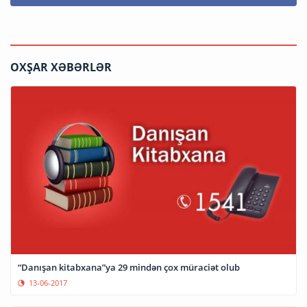
OXŞAR XƏBƏRLƏR
“Danışan kitabxana”ya 29 mindən çox müraciət olub
13-06-2017