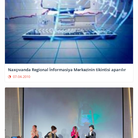
Naxçıvanda Regional İnformasiya Mərkəzinin tikintisi aparılır
07-04-2010