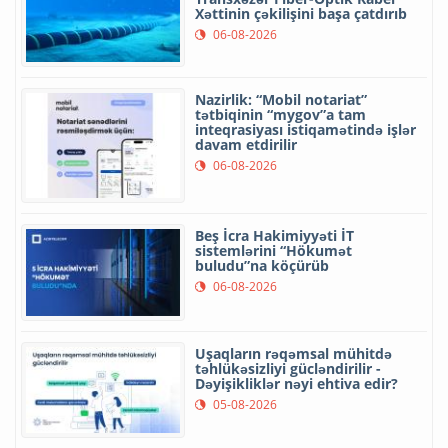
Xəttinin çəkilişini başa çatdırıb
06-08-2026
Nazirlik: “Mobil notariat”
tətbiqinin “mygov”a tam
inteqrasiyası istiqamətində işlər
davam etdirilir
06-08-2026
Beş İcra Hakimiyyəti İT
sistemlərini “Hökumət
buludu”na köçürüb
06-08-2026
Uşaqların rəqəmsal mühitdə
təhlükəsizliyi gücləndirilir -
Dəyişikliklər nəyi ehtiva edir?
05-08-2026