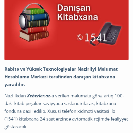
Rabitə və Yüksək Texnologiyalar Nazirliyi Məlumat
Hesablama Mərkəzi tərəfindən danışan kitabxana
yaradılır.
Nazilikdən
Xeberler.az-
a verilən məlumata görə, artıq 100-
dək kitab peşəkar səviyyədə səsləndirilərək, kitabxana
fonduna daxil edilib. Xüsusi telefon xidməti vasitəsi ilə
(1541) kitabxana 24 saat ərzində avtomatik rejimdə fəaliyyət
göstərəcək.