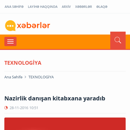
ANA SƏHİFƏ
LAYİHƏ HAQQINDA
ARXİV
XƏBƏRLƏR
ƏLAQƏ
TEXNOLOGİYA
Ana Səhifə
TEXNOLOGİYA
Nazirlik danışan kitabxana yaradıb
28-11-2016
10:51