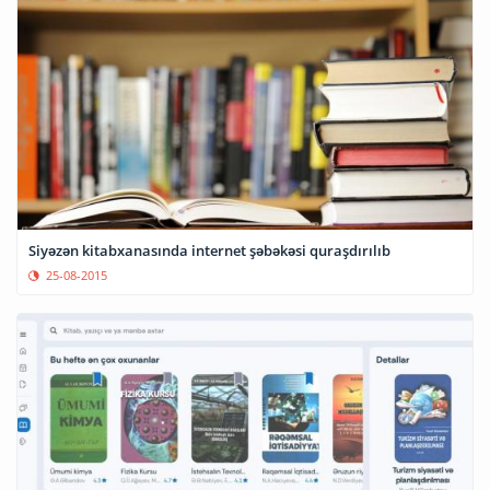
Siyəzən kitabxanasında internet şəbəkəsi quraşdırılıb
25-08-2015