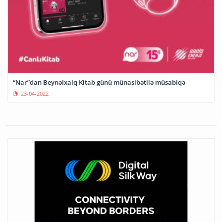
“Nar”dan Beynəlxalq Kitab günü münasibətilə müsabiqə
23-04-2022