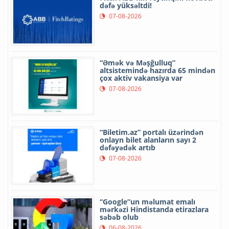
dəfə yüksəltdi!
07-08-2026
“Əmək və Məşğulluq”
altsistemində hazırda 65 mindən
çox aktiv vakansiya var
07-08-2026
“Biletim.az” portalı üzərindən
onlayn bilet alanların sayı 2
dəfəyədək artıb
07-08-2026
“Google”un məlumat emalı
mərkəzi Hindistanda etirazlara
səbəb olub
06-08-2026