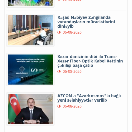
Rəşad Nəbiyev Zəngilanda
vətəndaşların müraciətlərini
dinləyib
06-08-2026
Xəzər dənizinin dibi ilə Trans-
Xəzər Fiber-Optik Kabel Xəttinin
çəkilişi başa çatıb
06-08-2026
AZCON-a "Azərkosmos"la bağlı
yeni səlahiyyətlər verilib
06-08-2026