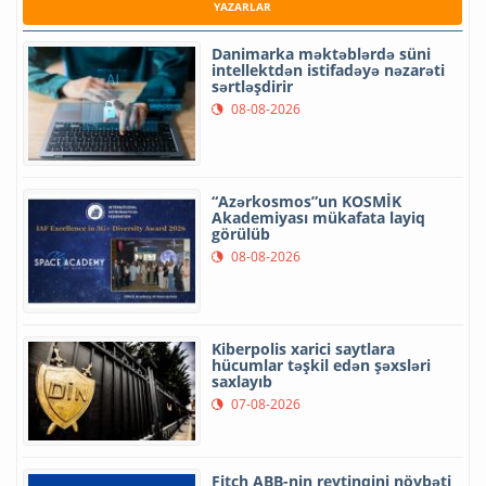
YAZARLAR
Danimarka məktəblərdə süni
intellektdən istifadəyə nəzarəti
sərtləşdirir
08-08-2026
“Azərkosmos”un KOSMİK
Akademiyası mükafata layiq
görülüb
08-08-2026
Kiberpolis xarici saytlara
hücumlar təşkil edən şəxsləri
saxlayıb
07-08-2026
Fitch ABB-nin reytinqini növbəti