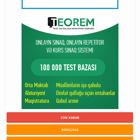
SON XƏBƏR
POPULYAR