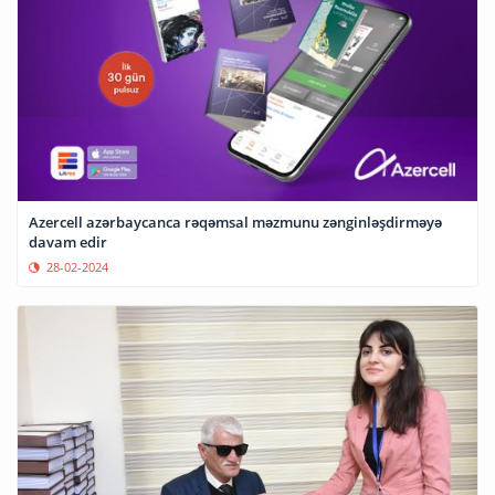
Azercell azərbaycanca rəqəmsal məzmunu zənginləşdirməyə
davam edir
28-02-2024