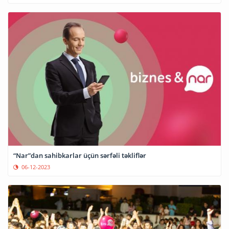
“Nar”dan sahibkarlar üçün sərfəli təkliflər
06-12-2023