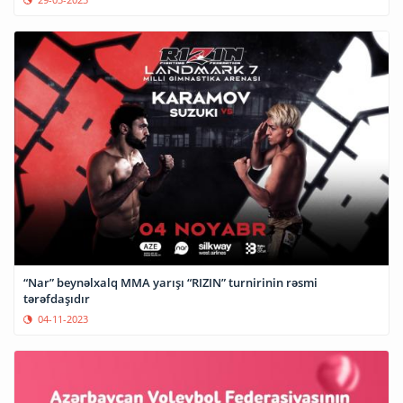
“Nar” beynəlxalq MMA yarışı “RIZIN” turnirinin rəsmi
tərəfdaşıdır
04-11-2023