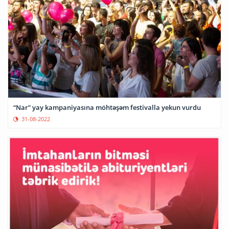
“Nar” yay kampaniyasına möhtəşəm festivalla yekun vurdu
31-08-2022