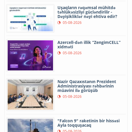
Uşaqların rəqəmsal mühitdə
təhlükəsizliyi gücləndirilir -
Dəyişikliklər nəyi ehtiva edir?
05-08-2026
Azercell-dən illik “ZengimCELL”
xidməti
05-08-2026
Nazir Qazaxıstanın Prezident
Administrasiyası rəhbərinin
müavini ilə görüşüb
05-08-2026
"Falcon 9" raketinin bir hissəsi
Ayla toqquşacaq
05-08-2026