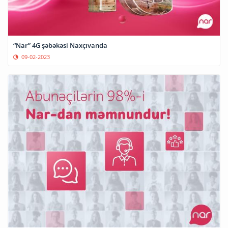
“Nar” 4G şəbəkəsi Naxçıvanda
09-02-2023