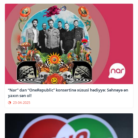
“Nar” dan “OneRepublic” konsertinə xüsusi hədiyyə: Səhnəyə ən
yaxın sən ol!
23-04-2025