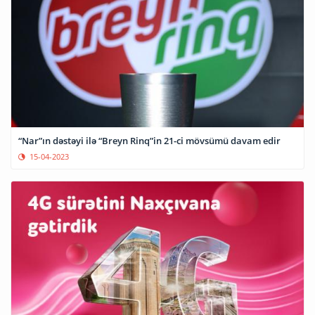
“Nar”ın dəstəyi ilə “Breyn Rinq”in 21-ci mövsümü davam edir
15-04-2023