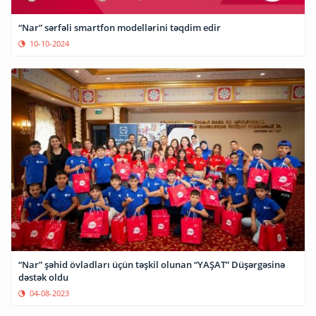
“Nar” sərfəli smartfon modellərini təqdim edir
10-10-2024
“Nar” şəhid övladları üçün təşkil olunan “YAŞAT” Düşərgəsinə
dəstək oldu
04-08-2023