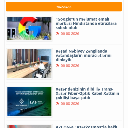
YAZARLAR
“Google”un məlumat emalı
mərkəzi Hindistanda etirazlara
səbəb olub
06-08-2026
Rəşad Nəbiyev Zəngilanda
vətəndaşların müraciətlərini
dinləyib
06-08-2026
Xəzər dənizinin dibi ilə Trans-
Xəzər Fiber-Optik Kabel Xəttinin
çəkilişi başa çatıb
06-08-2026
AZCON-a "Azərkosmos"la bağlı