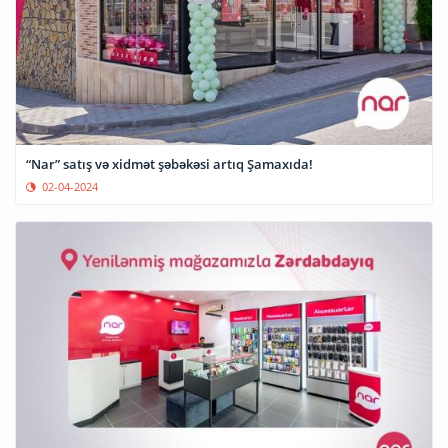
“Nar” satış və xidmət şəbəkəsi artıq Şamaxıda!
02-04-2024