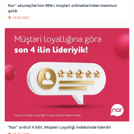
Nar” abunəçilərinin 98%-i müştəri xidmətlərindən məmnun
qalıb
10-03-2023
“Nar” ardıcıl 4 ildir, Müştəri Loyallığı İndeksində liderdir
29-03-2023