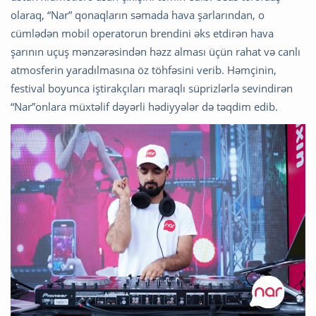
olaraq, “Nar” qonaqların səmada hava şarlarından, o
cümlədən mobil operatorun brendini əks etdirən hava
şarının uçuş mənzərəsindən həzz alması üçün rahat və canlı
atmosferin yaradılmasına öz töhfəsini verib. Həmçinin,
festival boyunca iştirakçıları maraqlı süprizlərlə sevindirən
“Nar”onlara müxtəlif dəyərli hədiyyələr də təqdim edib.