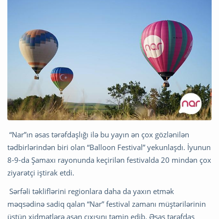
“Nar”ın əsas tərəfdaşlığı ilə bu yayın ən çox gözlənilən
tədbirlərindən biri olan “Balloon Festival” yekunlaşdı. İyunun
8-9-da Şamaxı rayonunda keçirilən festivalda 20 mindən çox
ziyarətçi iştirak etdi.
Sərfəli təkliflərini regionlara daha da yaxın etmək
məqsədinə sadiq qalan “Nar” festival zamanı müştərilərinin
üstün xidmətlərə asan çıxışını təmin edib. Əsas tərəfdaş