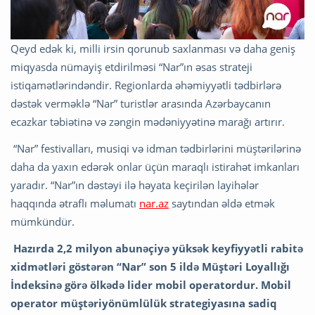
Qeyd edək ki, milli irsin qorunub saxlanması və daha geniş
miqyasda nümayiş etdirilməsi “Nar”ın əsas strateji
istiqamətlərindəndir. Regionlarda əhəmiyyətli tədbirlərə
dəstək verməklə “Nar” turistlər arasında Azərbaycanın
ecazkar təbiətinə və zəngin mədəniyyətinə marağı artırır.
“Nar” festivalları, musiqi və idman tədbirlərini müştərilərinə
daha da yaxın edərək onlar üçün maraqlı istirahət imkanları
yaradır. “Nar”ın dəstəyi ilə həyata keçirilən layihələr
haqqında ətraflı məlumatı
nar.az
saytından əldə etmək
mümkündür.
Hazırda 2,2 milyon abunəçiyə yüksək keyfiyyətli rabitə
xidmətləri göstərən “Nar” son 5 ildə Müştəri Loyallığı
İndeksinə görə ölkədə lider mobil operatordur. Mobil
operator müştəriyönümlülük strategiyasına sadiq