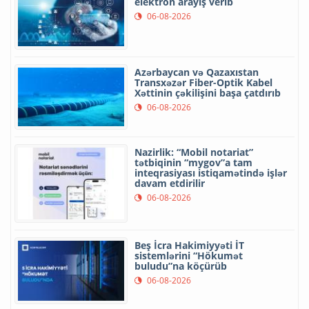
elektron arayış verib
06-08-2026
Azərbaycan və Qazaxıstan
Transxəzər Fiber-Optik Kabel
Xəttinin çəkilişini başa çatdırıb
06-08-2026
Nazirlik: “Mobil notariat”
tətbiqinin “mygov”a tam
inteqrasiyası istiqamətində işlər
davam etdirilir
06-08-2026
Beş İcra Hakimiyyəti İT
sistemlərini “Hökumət
buludu”na köçürüb
06-08-2026