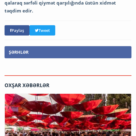
qalaraq sərfəli qiymət qarşılığında üstün xidmət
təqdim edir.
Paylaş
Tweet
ŞƏRHLƏR
OXŞAR XƏBƏRLƏR