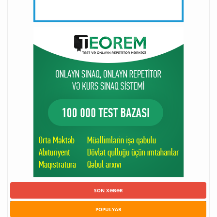
SON XƏBƏR
POPULYAR