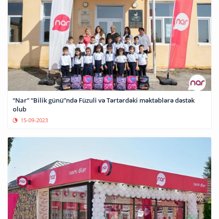
“Nar” “Bilik günü”ndə Füzuli və Tərtərdəki məktəblərə dəstək
olub
15-09-2023