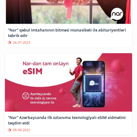
“Nar” qəbul imtahanının bitməsi münasibəti ilə abituriyentləri
təbrik edir
26-07-2023
“Nar” Azərbaycanda ilk üztanıma texnologiyalı eSIM xidmətini
təqdim etdi
08-08-2022