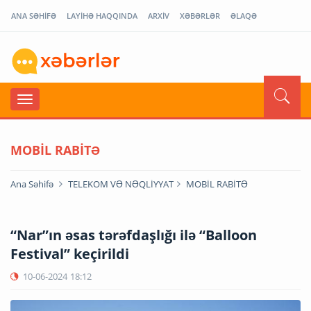
ANA SƏHİFƏ
LAYİHƏ HAQQINDA
ARXİV
XƏBƏRLƏR
ƏLAQƏ
MOBİL RABİTƏ
Ana Səhifə
TELEKOM VƏ NƏQLİYYAT
MOBİL RABİTƏ
“Nar”ın əsas tərəfdaşlığı ilə “Balloon
Festival” keçirildi
10-06-2024
18:12