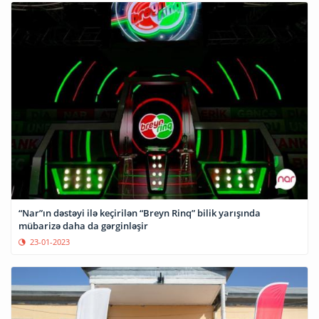
“Nar”ın dəstəyi ilə keçirilən “Breyn Rinq” bilik yarışında
mübarizə daha da gərginləşir
23-01-2023