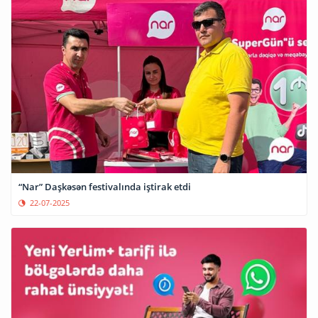
“Nar” Daşkəsən festivalında iştirak etdi
22-07-2025