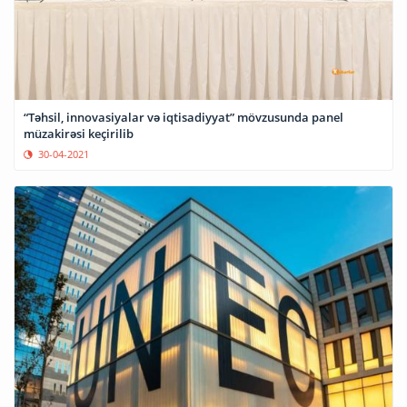
“Təhsil, innovasiyalar və iqtisadiyyat” mövzusunda panel
müzakirəsi keçirilib
30-04-2021