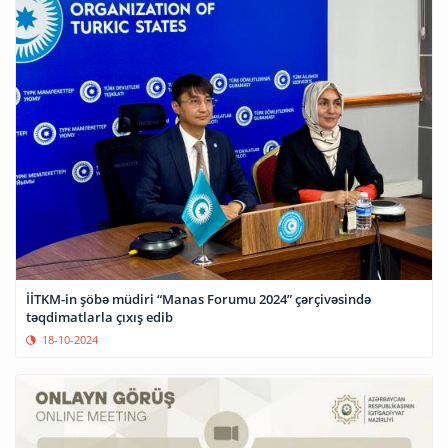
İİTKM-in şöbə müdiri “Manas Forumu 2024” çərçivəsində
təqdimatlarla çıxış edib
18-10-2024