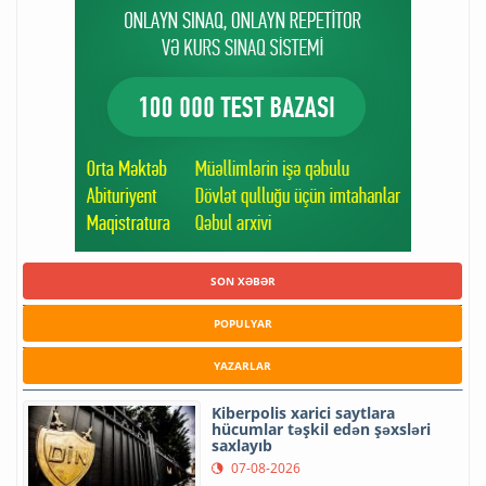
SON XƏBƏR
POPULYAR
YAZARLAR
Kiberpolis xarici saytlara
hücumlar təşkil edən şəxsləri
saxlayıb
07-08-2026