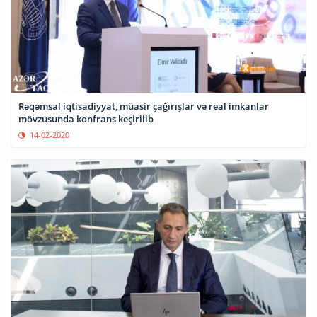
Rəqəmsal iqtisadiyyat, müasir çağırışlar və real imkanlar
mövzusunda konfrans keçirilib
14-02-2020