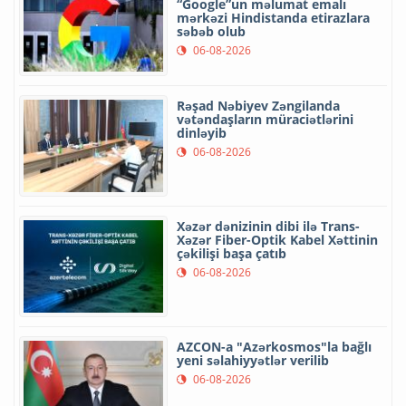
“Google”un məlumat emalı
mərkəzi Hindistanda etirazlara
səbəb olub
06-08-2026
Rəşad Nəbiyev Zəngilanda
vətəndaşların müraciətlərini
dinləyib
06-08-2026
Xəzər dənizinin dibi ilə Trans-
Xəzər Fiber-Optik Kabel Xəttinin
çəkilişi başa çatıb
06-08-2026
AZCON-a "Azərkosmos"la bağlı
yeni səlahiyyətlər verilib
06-08-2026