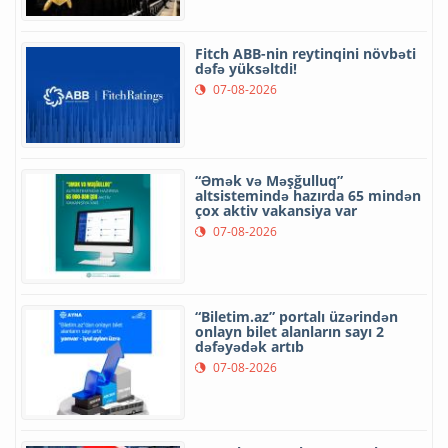
Fitch ABB-nin reytinqini növbəti
dəfə yüksəltdi!
07-08-2026
“Əmək və Məşğulluq”
altsistemində hazırda 65 mindən
çox aktiv vakansiya var
07-08-2026
“Biletim.az” portalı üzərindən
onlayn bilet alanların sayı 2
dəfəyədək artıb
07-08-2026