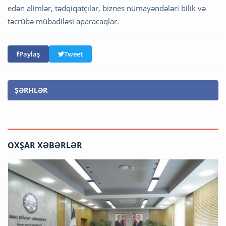
edən alimlər, tədqiqatçılar, biznes nümayəndələri bilik və
təcrübə mübadiləsi aparacaqlar.
Paylaş
Tweet
ŞƏRHLƏR
OXŞAR XƏBƏRLƏR