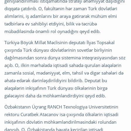
genişləndirilməsi istiqamətində strateji əhəmiyyət daşıdığını
diqqətə çatdırıb. O, fakültənin hər zaman Türk dövlətləri
alimlərini, iş adamlarını bir araya gətirərək mühüm elmi
tədbirlərə ev sahibliyi etdiyini, bilik və təcrübə
mübadiləsində önəmli rol oynadığını qeyd edib.
Türkiyə Böyük Millət Məclisinin deputatı İlyas Topsakal
çıxışında Türk dünyası dövlətlərinin sovetlər birliyinin
dağılmasından sonra dünya sisteminə inteqrasiyasından söz
açıb. O, ilkin mərhələdə iqtisadi sahədə qurulan əlaqələrin
zamanla sosial, mədəniyyət, elm, təhsil və digər sahələri də
əhatə edərək dərinləşdirildiyini bildirib. Deputat bu
əlaqələrin inkişafının Türk dünyası ölkələrinin birgə
gələcəyini daha da möhkəmləndirdiyini qeyd edib.
Özbəkistanın Üçrəng RANCH Texnologiya Universitetinin
rektoru Curatbek Atacanov isə çıxışında ölkələrin iqtisadi
inkişafının dövlətin möhkəmləndirilməsindəki rolundan
danışıb. O, Özbəkistanda həyata keçirilən iqtisadi