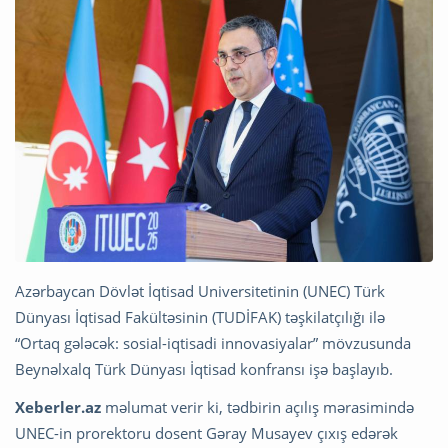
Azərbaycan Dövlət İqtisad Universitetinin (UNEC) Türk
Dünyası İqtisad Fakültəsinin (TUDİFAK) təşkilatçılığı ilə
“Ortaq gələcək: sosial-iqtisadi innovasiyalar” mövzusunda
Beynəlxalq Türk Dünyası İqtisad konfransı işə başlayıb.
Xeberler.az
məlumat verir ki, tədbirin açılış mərasimində
UNEC-in prorektoru dosent Gəray Musayev çıxış edərək