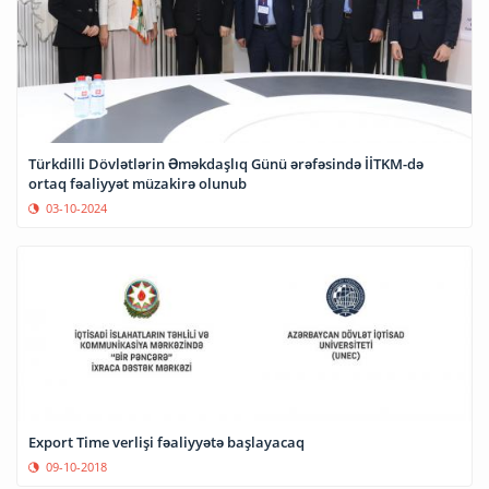
Türkdilli Dövlətlərin Əməkdaşlıq Günü ərəfəsində İİTKM-də
ortaq fəaliyyət müzakirə olunub
03-10-2024
Export Time verlişi fəaliyyətə başlayacaq
09-10-2018