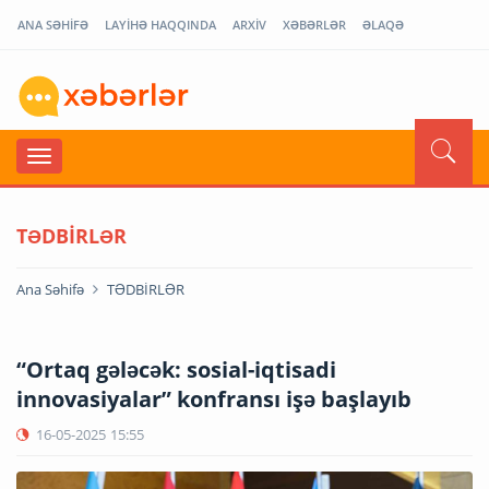
ANA SƏHİFƏ
LAYİHƏ HAQQINDA
ARXİV
XƏBƏRLƏR
ƏLAQƏ
TƏDBİRLƏR
Ana Səhifə
TƏDBİRLƏR
“Ortaq gələcək: sosial-iqtisadi
innovasiyalar” konfransı işə başlayıb
16-05-2025
15:55