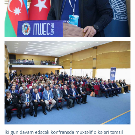
İki gün davam edəcək konfransda müxtəlif ölkələri təmsil