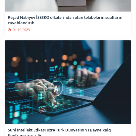
Rəşad Nəbiyev İSESKO ölkələrindən olan tələbələrin suallarını
cavablandırıb
04-10-2023
Süni İntellekt Etikası üzrə Türk Dünyasının I Beynəlxalq
Konfransı keçirilir