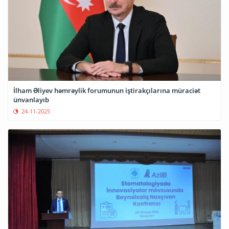
İlham Əliyev həmrəylik forumunun iştirakçılarına müraciət
ünvanlayıb
24-11-2025