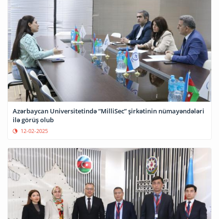
Azərbaycan Universitetində “MilliSec” şirkətinin nümayəndələri
ilə görüş olub
12-02-2025