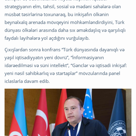
strategiyanın elm, təhsil, sosial və mədəni sahələrə olan
müsbət təsirlərinə toxunaraq, bu inkişafın ölkənin
beynəlxalq arenada mövqeyini möhkəmləndirdiyini, Türk
dünyası ölkələri arasında daha sıx əməkdaşlıq və qarşılıqlı
faydalı layihələrə yol açdığını vurğulayıb.
Çıxışlardan sonra konfrans “Türk dünyasında dayanıqlı və
yaşıl iqtisadiyyatın yeni dövrü”, “İnformasiyanın
idarəedilməsi və süni intellekt”, “Gənclər və iqtisadi inkişaf:
yeni nəsil sahibkarlıq və startaplar” mövzularında panel
iclaslarla davam edib.