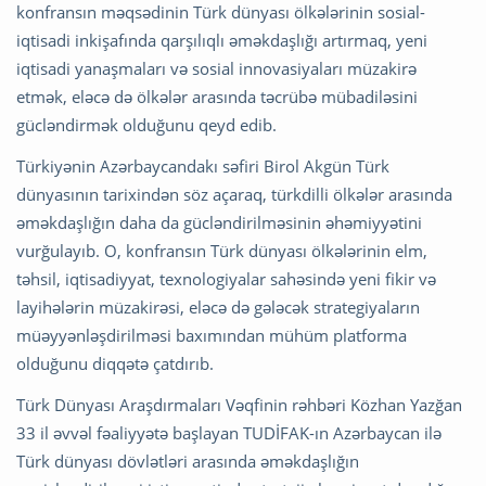
konfransın məqsədinin Türk dünyası ölkələrinin sosial-
iqtisadi inkişafında qarşılıqlı əməkdaşlığı artırmaq, yeni
iqtisadi yanaşmaları və sosial innovasiyaları müzakirə
etmək, eləcə də ölkələr arasında təcrübə mübadiləsini
gücləndirmək olduğunu qeyd edib.
Türkiyənin Azərbaycandakı səfiri Birol Akgün Türk
dünyasının tarixindən söz açaraq, türkdilli ölkələr arasında
əməkdaşlığın daha da gücləndirilməsinin əhəmiyyətini
vurğulayıb. O, konfransın Türk dünyası ölkələrinin elm,
təhsil, iqtisadiyyat, texnologiyalar sahəsində yeni fikir və
layihələrin müzakirəsi, eləcə də gələcək strategiyaların
müəyyənləşdirilməsi baxımından mühüm platforma
olduğunu diqqətə çatdırıb.
Türk Dünyası Araşdırmaları Vəqfinin rəhbəri Közhan Yazğan
33 il əvvəl fəaliyyətə başlayan TUDİFAK-ın Azərbaycan ilə
Türk dünyası dövlətləri arasında əməkdaşlığın