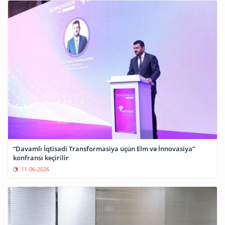
“Davamlı İqtisadi Transformasiya üçün Elm və İnnovasiya”
konfransı keçirilir
11-06-2026