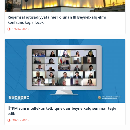
Rəqəmsal iqtisadiyyata həsr olunan III Beynəlxalq elmi
konfrans keçiriləcək
19-07-2023
İİTKM süni intellektin tətbiqinə dair beynəlxalq seminar təşkil
edib
30-10-2025