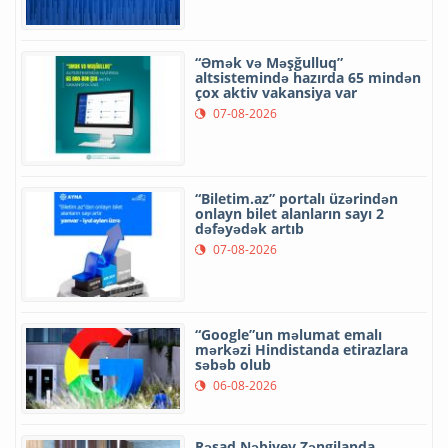
“Əmək və Məşğulluq”
altsistemində hazırda 65 mindən
çox aktiv vakansiya var
07-08-2026
“Biletim.az” portalı üzərindən
onlayn bilet alanların sayı 2
dəfəyədək artıb
07-08-2026
“Google”un məlumat emalı
mərkəzi Hindistanda etirazlara
səbəb olub
06-08-2026
Rəşad Nəbiyev Zəngilanda