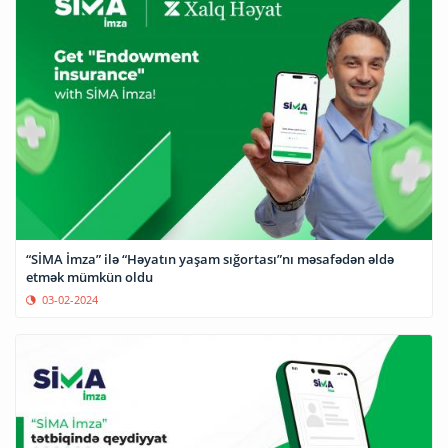
“SİMA İmza” ilə “Həyatın yaşam sığortası”nı məsafədən əldə
etmək mümkün oldu
03-02-2024