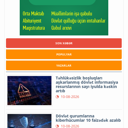
SON XƏBƏR
POPULYAR
YAZARLAR
Təhlükəsizlik boşluqları
aşkarlanmış dövlət informasiya
resurslarının sayı iyulda kəskin
artıb
10-08-2026
Dövlət qurumlarına
kiberhücumlar 10 faizədək azalıb
10-08-2026