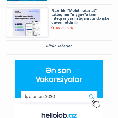
Nazirlik: “Mobil notariat”
tətbiqinin “mygov”a tam
inteqrasiyası istiqamətində işlər
davam etdirilir
06-08-2026
Bütün xəbərlər