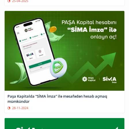
25-04-2025
Paşa Kapitalda “SİMA İmza” ilə məsafədən hesab açmaq
mümkündür
28-11-2024