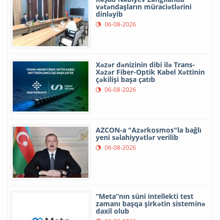
vətəndaşların müraciətlərini
dinləyib
06-08-2026
Xəzər dənizinin dibi ilə Trans-
Xəzər Fiber-Optik Kabel Xəttinin
çəkilişi başa çatıb
06-08-2026
AZCON-a "Azərkosmos"la bağlı
yeni səlahiyyətlər verilib
06-08-2026
“Meta”nın süni intellekti test
zamanı başqa şirkətin sisteminə
daxil olub