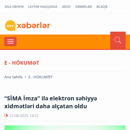
ANA SƏHİFƏ
LAYİHƏ HAQQINDA
ARXİV
XƏBƏRLƏR
ƏLAQƏ
E - HÖKUMƏT
Ana Səhifə
E - HÖKUMƏT
“SİMA İmza” ilə elektron səhiyyə
xidmətləri daha əlçatan oldu
21-06-2025
14:12