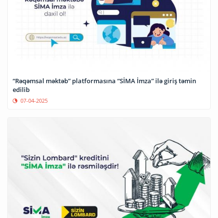
“Rəqəmsal məktəb” platformasına “SİMA İmza” ilə giriş təmin
edilib
07-04-2025