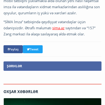
mobil tətbiqini yükləməklə əldə olunan yeni nəsil rəqəmsal
imza ilə vətəndaşların xidmət mərkəzlərindən asılılığına son
qoyulur, qurumların iş yükü və xərcləri azalır.
“SİMA İmza” tətbiqində qeydiyyat vətəndaşlar üçün
ödənişsizdir. Ətraflı məlumatı
sima.az
saytından və “157”
Zəng mərkəzi ilə əlaqə saxlayaraq əldə etmək olar.
Paylaş
Tweet
ŞƏRHLƏR
OXŞAR XƏBƏRLƏR