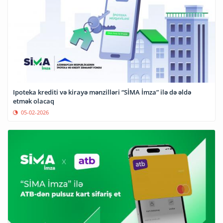
Ipoteka krediti və kirayə mənzilləri “SİMA İmza” ilə də əldə
etmək olacaq
05-02-2026