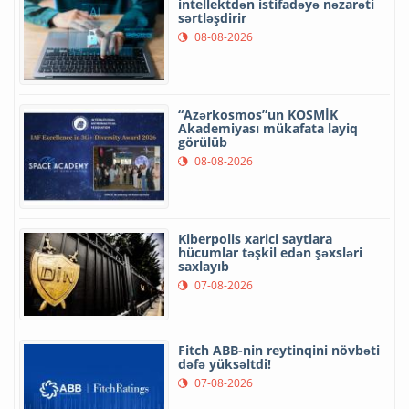
intellektdən istifadəyə nəzarəti
sərtləşdirir
08-08-2026
“Azərkosmos”un KOSMİK
Akademiyası mükafata layiq
görülüb
08-08-2026
Kiberpolis xarici saytlara
hücumlar təşkil edən şəxsləri
saxlayıb
07-08-2026
Fitch ABB-nin reytinqini növbəti
dəfə yüksəltdi!
07-08-2026