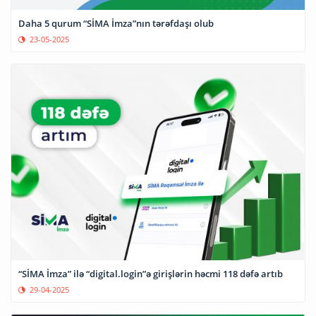
Daha 5 qurum “SİMA İmza”nın tərəfdaşı olub
23-05-2025
“SİMA İmza” ilə “digital.login”ə girişlərin həcmi 118 dəfə artıb
29-04-2025