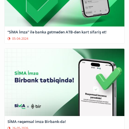
“SİMA İmza” ilə banka getmədən ATB-dən kart sifariş et!
05-04-2024
SİMA rəqəmsal imza Birbank-da!
26-05-2026