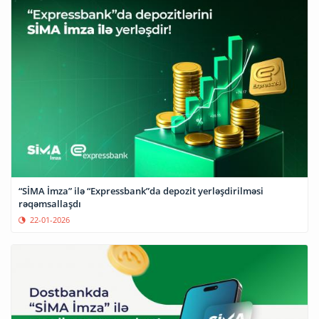
“SİMA İmza” ilə “Expressbank”da depozit yerləşdirilməsi
rəqəmsallaşdı
22-01-2026