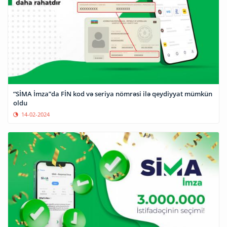
“SİMA İmza”da FİN kod və seriya nömrəsi ilə qeydiyyat mümkün
oldu
14-02-2024