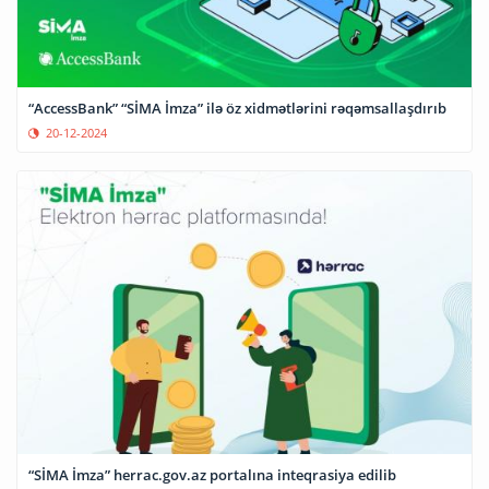
“AccessBank” “SİMA İmza” ilə öz xidmətlərini rəqəmsallaşdırıb
20-12-2024
“SİMA İmza” herrac.gov.az portalına inteqrasiya edilib