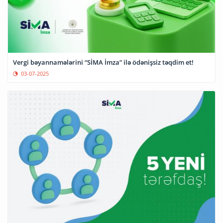
Vergi bəyannamələrini “SİMA İmza” ilə ödənişsiz təqdim et!
03-07-2025