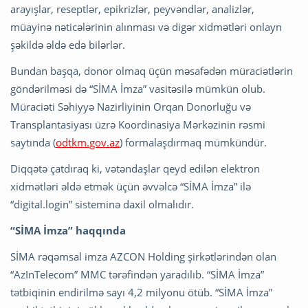
arayışlar, reseptlər, epikrizlər, peyvəndlər, analizlər,
müayinə nəticələrinin alınması və digər xidmətləri onlayn
şəkildə əldə edə bilərlər.
Bundan başqa, donor olmaq üçün məsafədən müraciətlərin
göndərilməsi də “SİMA İmza” vasitəsilə mümkün olub.
Müraciəti Səhiyyə Nazirliyinin Orqan Donorluğu və
Transplantasiyası üzrə Koordinasiya Mərkəzinin rəsmi
saytında (
odtkm.gov.az
) formalaşdırmaq mümkündür.
Diqqətə çatdıraq ki, vətəndaşlar qeyd edilən elektron
xidmətləri əldə etmək üçün əvvəlcə “SİMA İmza” ilə
“digital.login” sisteminə daxil olmalıdır.
“SİMA İmza” haqqında
SİMA rəqəmsal imza AZCON Holding şirkətlərindən olan
“AzInTelecom” MMC tərəfindən yaradılıb. “SİMA İmza”
tətbiqinin endirilmə sayı 4,2 milyonu ötüb. “SİMA İmza”