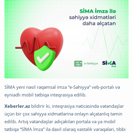
SİMA yeni nəsil rəqəmsal imza “e-Səhiyyə” veb-portalı və
eyniadlı mobil tətbiqə inteqrasiya edilib.
Xeberler.az
bildirir ki, inteqrasiya nəticəsində vətəndaşlar
üçün bir çox səhiyyə xidmətlərinə onlayn əlçatanlıq təmin
edilib. Artıq vətəndaşlar adıçəkilən portala və ya mobil
tətbiqə “SİMA İmza” ilə daxil olaraq xəstəlik vərəqələri, tibbi