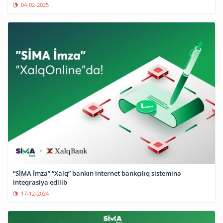
04-02-2025
“SİMA İmza” “Xalq” bankın internet bankçılıq sisteminə
inteqrasiya edilib
17-12-2024