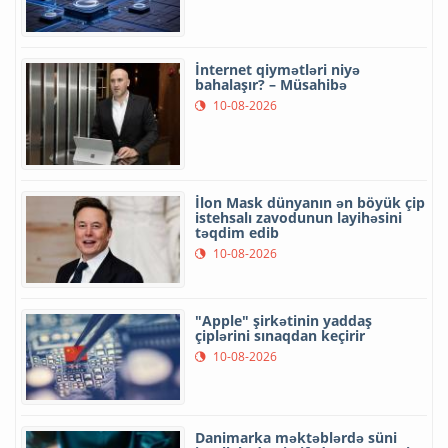
İnternet qiymətləri niyə
bahalaşır? – Müsahibə
10-08-2026
İlon Mask dünyanın ən böyük çip
istehsalı zavodunun layihəsini
təqdim edib
10-08-2026
"Apple" şirkətinin yaddaş
çiplərini sınaqdan keçirir
10-08-2026
Danimarka məktəblərdə süni