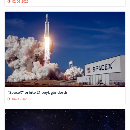
02-02-2025
"SpaceX" orbitə 21 peyk göndərdi
04-09-2023