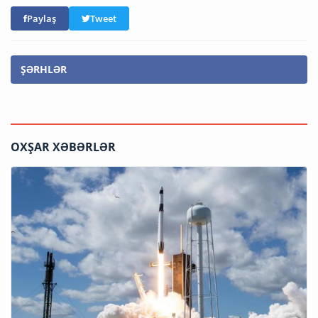
Paylaş
Tweet
ŞƏRHLƏR
OXŞAR XƏBƏRLƏR