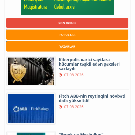
SON XƏBƏR
POPULYAR
YAZARLAR
Kiberpolis xarici saytlara
hücumlar təşkil edən şəxsləri
saxlayıb
07-08-2026
Fitch ABB-nin reytinqini növbəti
dəfə yüksəltdi!
07-08-2026
“Əmək və Məşğulluq”