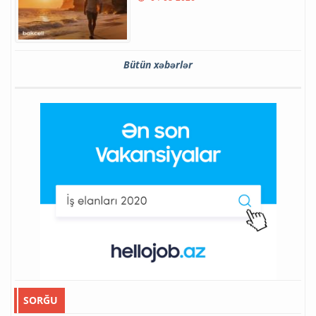
Bütün xəbərlər
SORĞU