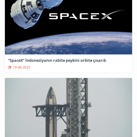
“SpaceX” İndoneziyanın rabitə peykini orbitə çıxarıb
19-06-2023