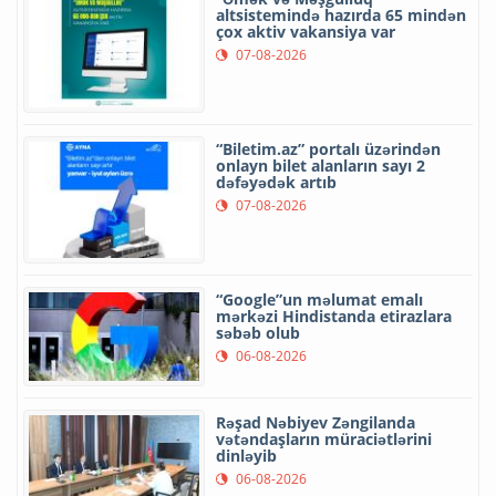
altsistemində hazırda 65 mindən
çox aktiv vakansiya var
07-08-2026
“Biletim.az” portalı üzərindən
onlayn bilet alanların sayı 2
dəfəyədək artıb
07-08-2026
“Google”un məlumat emalı
mərkəzi Hindistanda etirazlara
səbəb olub
06-08-2026
Rəşad Nəbiyev Zəngilanda
vətəndaşların müraciətlərini
dinləyib
06-08-2026