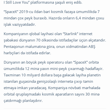
I Still Love You” platformasına şaquli eniş edib.
“SpaceX” 2019-cu ildən bəri kosmik fəzaya ümumilikdə 7
mindən çox peyk buraxıb. Hazırda onların 6,4 mindən çoxu
işlək vəziyyətdədir.
Kompaniyanın qlobal layihəsi olan “Starlink” internet
şəbəkəsi dünyanın 70 ölkəsində istifadəçilər üçün əlçatandır.
Pentaqonun məlumatına görə, onun xidmətindən ABŞ
hərbçiləri də istifadə edirlər.
Dünyanın ən böyük peyk operatoru olan “SpaceX” orbitə
ümumilikdə 12 minə yaxın mini-peyk çıxarmağı hədəfləyir.
Təxminən 10 milyard dollara başa gələcək layihə planetin
istənilən guşəsində genişzolaqlı internetə çıxışı təmin
etməyə imkan yaradacaq. Kompaniya növbəti mərhələdə
orbital qruplaşmadakı kosmik aparatların sayını 30 minə
çatdırmağı planlaşdırır.