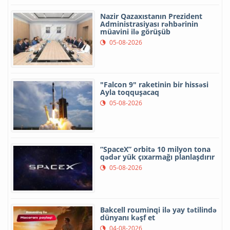
Nazir Qazaxıstanın Prezident
Administrasiyası rəhbərinin
müavini ilə görüşüb
05-08-2026
"Falcon 9" raketinin bir hissəsi
Ayla toqquşacaq
05-08-2026
“SpaceX” orbitə 10 milyon tona
qədər yük çıxarmağı planlaşdırır
05-08-2026
Bakcell rouminqi ilə yay tətilində
dünyanı kəşf et
04-08-2026