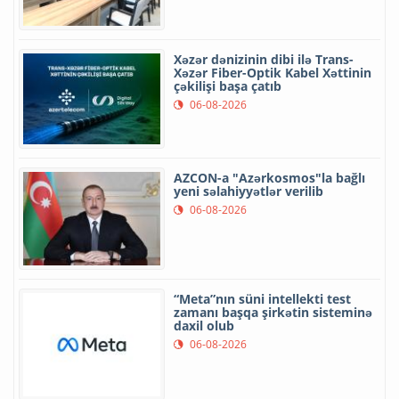
Xəzər dənizinin dibi ilə Trans-
Xəzər Fiber-Optik Kabel Xəttinin
çəkilişi başa çatıb
06-08-2026
AZCON-a "Azərkosmos"la bağlı
yeni səlahiyyətlər verilib
06-08-2026
“Meta”nın süni intellekti test
zamanı başqa şirkətin sisteminə
daxil olub
06-08-2026