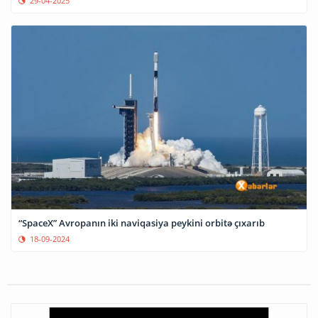
29-04-2025
“SpaceX” Avropanın iki naviqasiya peykini orbitə çıxarıb
18-09-2024