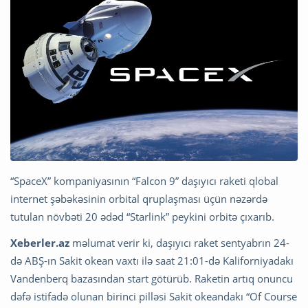
“SpaceX” kompaniyasının “Falcon 9” daşıyıcı raketi qlobal
internet şəbəkəsinin orbital qruplaşması üçün nəzərdə
tutulan növbəti 20 ədəd “Starlink” peykini orbitə çıxarıb.
Xeberler.az
məlumat verir ki, daşıyıcı raket sentyabrın 24-
də ABŞ-ın Sakit okean vaxtı ilə saat 21:01-də Kaliforniyadakı
Vandenberq bazasından start götürüb. Raketin artıq onuncu
dəfə istifadə olunan birinci pilləsi Sakit okeandakı “Of Course