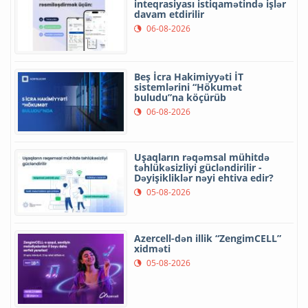
inteqrasiyası istiqamətində işlər
davam etdirilir
06-08-2026
Beş İcra Hakimiyyəti İT
sistemlərini “Hökumət
buludu”na köçürüb
06-08-2026
Uşaqların rəqəmsal mühitdə
təhlükəsizliyi gücləndirilir -
Dəyişikliklər nəyi ehtiva edir?
05-08-2026
Azercell-dən illik “ZengimCELL”
xidməti
05-08-2026