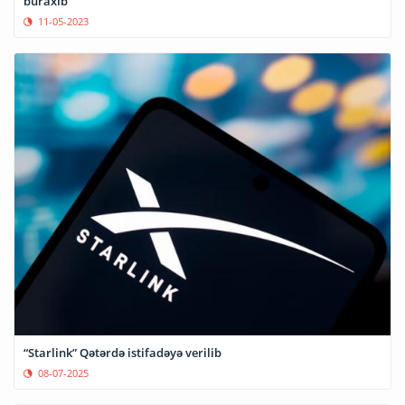
buraxıb
11-05-2023
“Starlink” Qətərdə istifadəyə verilib
08-07-2025