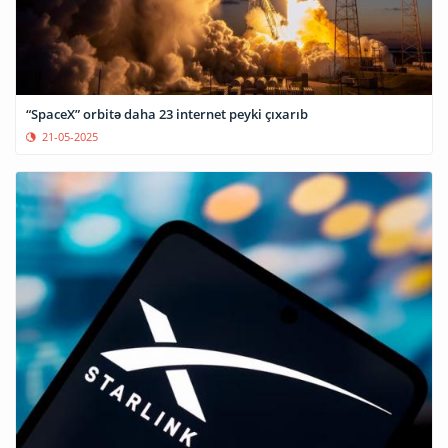
“SpaceX” orbitə daha 23 internet peyki çıxarıb
21-05-2025