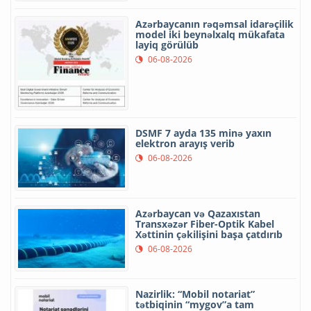
Azərbaycanın rəqəmsal idarəçilik
model iki beynəlxalq mükafata
layiq görülüb
06-08-2026
DSMF 7 ayda 135 minə yaxın
elektron arayış verib
06-08-2026
Azərbaycan və Qazaxıstan
Transxəzər Fiber-Optik Kabel
Xəttinin çəkilişini başa çatdırıb
06-08-2026
Nazirlik: “Mobil notariat”
tətbiqinin “mygov”a tam