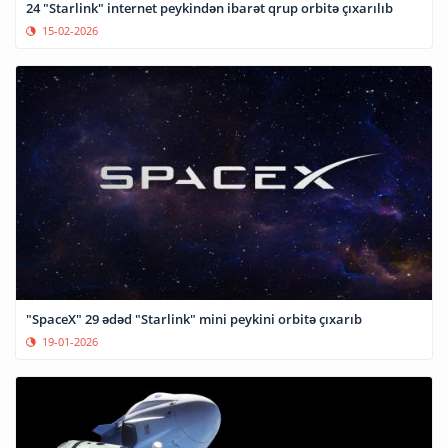
24 "Starlink" internet peykindən ibarət qrup orbitə çıxarılıb
15-02-2026
"SpaceX" 29 ədəd "Starlink" mini peykini orbitə çıxarıb
19-01-2026