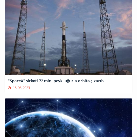
"SpaceX" şirkəti 72 mini peyki uğurla orbitə çıxarıb
13-06-2023