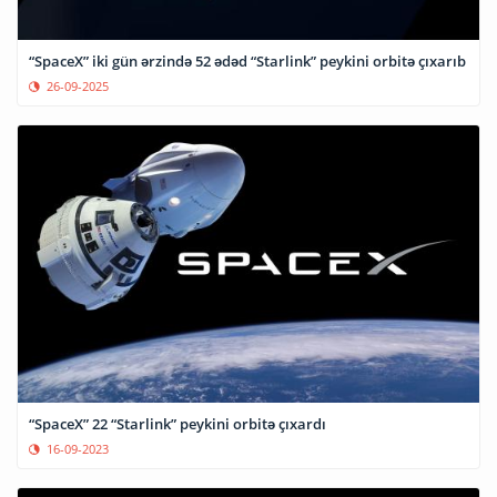
“SpaceX” iki gün ərzində 52 ədəd “Starlink” peykini orbitə çıxarıb
26-09-2025
“SpaceX” 22 “Starlink” peykini orbitə çıxardı
16-09-2023