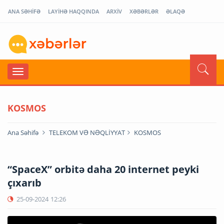
ANA SƏHİFƏ
LAYİHƏ HAQQINDA
ARXİV
XƏBƏRLƏR
ƏLAQƏ
KOSMOS
Ana Səhifə
TELEKOM VƏ NƏQLİYYAT
KOSMOS
“SpaceX” orbitə daha 20 internet peyki
çıxarıb
25-09-2024
12:26