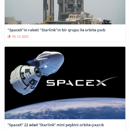
"SpaceX"in raketi "Starlink"in bir qrupu ilə orbitə çıxıb
05-12-2025
“SpaceX” 22 ədəd “Starlink” mini peykini orbitə çıxarıb