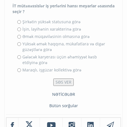
İT mütəxəssislər iş yerlərini hansı meyarlar əsasında
seçir ?
Şirkətin yüksək statusuna görə
İşin, layihənin xarakterinə görə
Əmək müqaviləsinin olmasına görə
Yüksək əmək haqqına, mükafatlara və digər
güzəştlərə görə
Gələcək karyerası üçün əhəmiyyət kəsb
etdiyinə görə
Maraqlı, işgüzar kollektivə görə
NƏTİCƏLƏR
Bütün sorğular