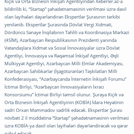
Kiçik və Orta Biznesin İnkişafı Agentliyindən Xeberler.az-a
bildirilib ki, “Startap” şəhadətnaməsinin verilməsi üzrə daxil
olan layihələri dəyərləndirən Ekspertlər Şurasının tərkibi
yenilənib. Ekspertlər Şurasında Dövlət Vergi Xidməti,
Dördüncü Sənaye İnqilabının Təhlili və Koordinasiya Mərkəzi
(4SİM), Azərbaycan Respublikasının Prezidenti yanında
Vətəndaşlara Xidmət və Sosial İnnovasiyalar üzrə Dövlət
Agentliyi, İnnovasiya və Rəqəmsal İnkişaf Agentliyi, Əqli
Mülkiyyət Agentliyi, Azərbaycan Milli Elmlər Akademiyası,
Azərbaycan Sahibkarlar (İşəgötürənlər) Təşkilatları Milli
Konfederasiyası, “Azərbaycanda İnternetin İnkişafı Forumu”
İctimai Birliyi, “Azərbaycan İnnovasiyaların İxracı
Konsorsiumu” İctimai Birliyi təmsil olunur. Şuraya Kiçik və
Orta Biznesin İnkişafı Agentliyinin (KOBİA) İdarə Heyətinin
sədri Orxan Məmmədov sədrlik edəcək. Ekspertlər Şurası
növbəti 2 il müddətinə “Startap” şəhadətnaməsinin verilməsi
üzrə KOBİA-ya daxil olan layihələri dəyərləndirəcək və qərar
qəbul edəcək.