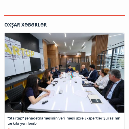
OXŞAR XƏBƏRLƏR
“Startap” şəhadətnaməsinin verilməsi üzrə Ekspertlər Şurasının
tərkibi yenilənib