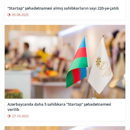
“Startap” şəhadətnaməsi almış sahibkarların sayı 220-yə çatıb
05-08-2025
Azərbaycanda daha 5 sahibkara “Startap” şəhadətnaməsi
verilib
27-10-2023