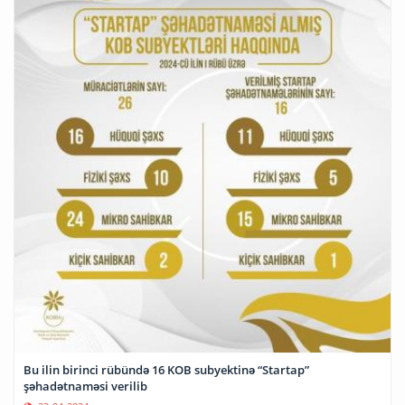
Bu ilin birinci rübündə 16 KOB subyektinə “Startap”
şəhadətnaməsi verilib