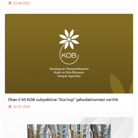
23-04-2021
Ötən il 65 KOB subyektinə “Startap” şəhadətnaməsi verilib
22-01-2025