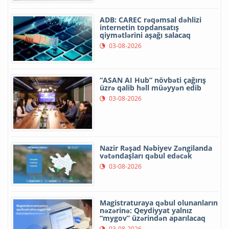
ADB: CAREC rəqəmsal dəhlizi
internetin topdansatış
qiymətlərini aşağı salacaq
03-08-2026
“ASAN AI Hub” növbəti çağırış
üzrə qalib həll müəyyən edib
03-08-2026
Nazir Rəşad Nəbiyev Zəngilanda
vətəndaşları qəbul edəcək
03-08-2026
Magistraturaya qəbul olunanların
nəzərinə: Qeydiyyat yalnız
“mygov” üzərindən aparılacaq
03-08-2026