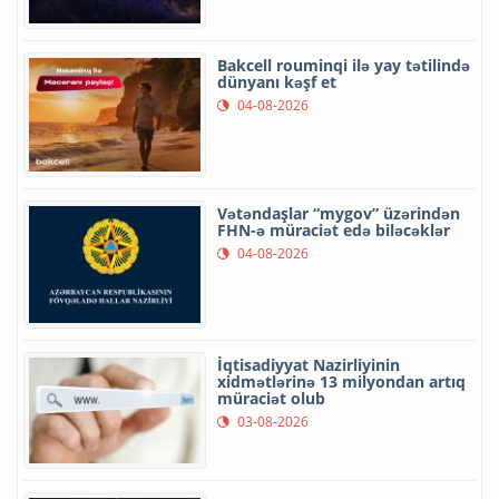
Bakcell rouminqi ilə yay tətilində
dünyanı kəşf et
04-08-2026
Vətəndaşlar “mygov” üzərindən
FHN-ə müraciət edə biləcəklər
04-08-2026
İqtisadiyyat Nazirliyinin
xidmətlərinə 13 milyondan artıq
müraciət olub
03-08-2026