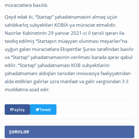
müraciətlərə baxılıb.
Qeyd edək ki, “Startap” şəhadətnaməsini almaq üçün
sahibkarlıq subyektləri KOBİA-ya müraciət etməlidir.
Nazirlər Kabinetinin 29 yanvar 2021-ci il tarixli qərarı ilə
təsdiq edilmiş “Startapın müəyyən olunması meyarları”na
uyğun gələn müraciətlərə Ekspertlər Şurası tərəfindən baxılır
və “Startap” şəhadətnaməsinin verilməsi barədə qərar qəbul
edilir. “Startap” şəhadətnaməsi KOB subyektlərini
şəhadətnaməni aldıqları tarixdən innovasiya fəaliyyətindən
əldə etdikləri gəlirlər üzrə mənfəət və gəlir vergisindən 3 il
müddətinə azad edir.
Paylaş
Tweet
ŞƏRHLƏR