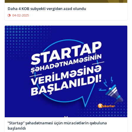
Daha 4 KOB subyekti vergidən azad olundu
04-02-2025
“Startap” şəhadətnaməsi üçün müraciətlərin qəbuluna
başlanıldı