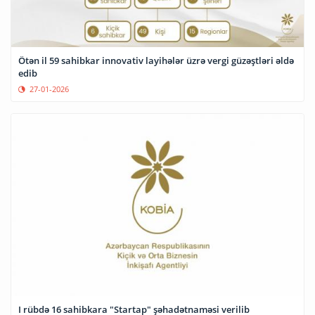
Ötən il 59 sahibkar innovativ layihələr üzrə vergi güzəştləri əldə
edib
27-01-2026
I rübdə 16 sahibkara "Startap" şəhadətnaməsi verilib