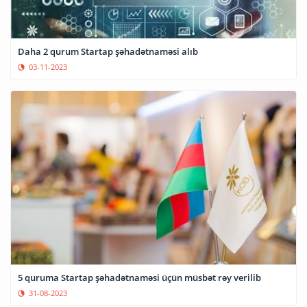
Daha 2 qurum Startap şəhadətnaməsi alıb
03-11-2023
5 quruma Startap şəhadətnaməsi üçün müsbət rəy verilib
31-08-2023