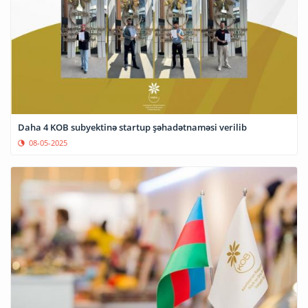
Daha 4 KOB subyektinə startup şəhadətnaməsi verilib
08-05-2025