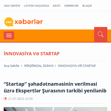
ANA SƏHİFƏ
LAYİHƏ HAQQINDA
ARXİV
XƏBƏRLƏR
ƏLAQƏ
İNNOVASİYA VƏ STARTAP
Ana Səhifə
RƏQƏMSAL DÜNYA
İNNOVASİYA VƏ STARTAP
“Startap” şəhadətnaməsinin verilməsi
üzrə Ekspertlər Şurasının tərkibi yenilənib
21-07-2023
22:56