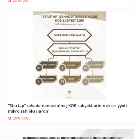
22-04-2024
“Startap” şəhadətnaməsi almış KOB subyektlərinin əksəriyyəti
mikro sahibkarlardır
28-07-2025