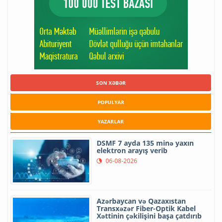
SON XƏBƏR
POPULYAR
YAZARLAR
DSMF 7 ayda 135 minə yaxın
elektron arayış verib
06-08-2026
Azərbaycan və Qazaxıstan
Transxəzər Fiber-Optik Kabel
Xəttinin çəkilişini başa çatdırıb