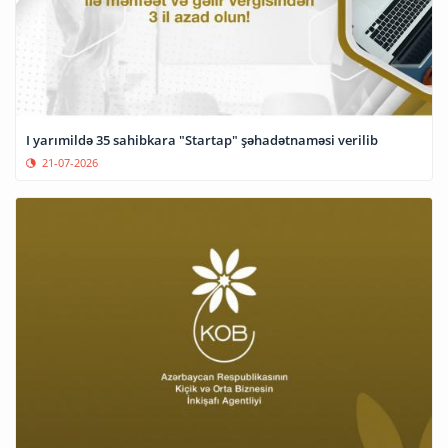
I yarımildə 35 sahibkara "Startap" şəhadətnaməsi verilib
21-07-2026