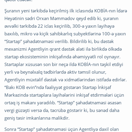
Şuranın yeni tərkibdə keçirilmiş ilk iclasında KOBİA-nın İdarə
Heyətinin sədri Orxan Məmmədov qeyd edib ki, şuranın
əvvəlki tərkibdə 22 iclas keçirilib, 300-ə yaxın layihəyə
baxılıb, mikro və kiçik sahibkarlıq subyektlərinə 100-ə yaxın
“Startap” şəhadətnaməsi verilib. Bildirilib ki, bu dəstək
mexanizmi Agentliyin qrant dəstək aləti ilə birlikdə ölkədə
startap ekosisteminin inkişafında əhəmiyyətli rol oynayır.
Startaplar xüsusən son bir neçə ildə KOBİA-nın təşkil etdiyi
yerli və beynəlxalq tədbirlərdə aktiv təmsil olunur,
Agentliyin müxtəlif dəstək və xidmətlərindən istifadə edirlər.
“Bakı KOB evin”ndə fəaliyyət göstərən Startap İnkişaf
Mərkəzində startaplara layihələrini inkişaf etdirmələri üçün
ortaq iş məkanı yaradılıb. “Startap” şəhadətnaməsi əsasən
vergi güzəşti versə də, təcrübə göstərir ki, bu sənəd daha
geniş təsir imkanlarına malikdir.
Sonra “Startap” şəhadətnaməsi üçün Agentliyə daxil olan