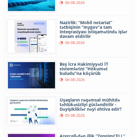
06-08-2026
Nazirlik: “Mobil notariat”
tətbiqinin “mygov”a tam
inteqrasiyası istiqamətində işlər
davam etdirilir
06-08-2026
Beş İcra Hakimiyyəti İT
sistemlərini “Hökumət
buludu”na köçürüb
06-08-2026
Uşaqların rəqəmsal mühitdə
təhlükəsizliyi gücləndirilir -
Dəyişikliklər nəyi ehtiva edir?
05-08-2026
Azercell-dən illik “ZengimCELL”