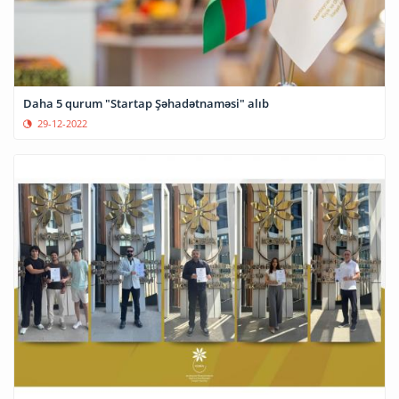
Daha 5 qurum "Startap Şəhadətnaməsi" alıb
29-12-2022