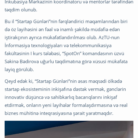
İnkubasiya Mərkəzinin koordinatoru və mentorlar tərəfindən
təqdim olunub.
Bu il “Startap Günləri”nin fərqləndirici məqamlarından biri
də öz layihəsini ən fəal və inamlı şəkildə müdafiə edən
iştirakçının ayrıca mükafatlandırılması olub. AzTU-nun
İnformasiya texnologiyaları və telekommunikasiya
fakültəsinin I kurs tələbəsi, “SpotOn” komandasının üzvü
Səkinə Bədirova
uğurlu təqdimatına görə xüsusi mükafata
layiq görülüb.
Qeyd edək ki, “Startap Günləri”nin əsas məqsədi ölkədə
startap ekosisteminin inkişafına dəstək vermək, gənclərin
innovativ düşüncə və sahibkarlıq bacarıqlarını inkişaf
etdirmək, onların yeni layihələr formalaşdırmasına və real
biznes mühitinə inteqrasiyasına şərait yaratmaqdır.