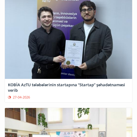
KOBİA AzTU tələbələrinin startapına “Startap” şəhadətnaməsi
verib
27-04-2026