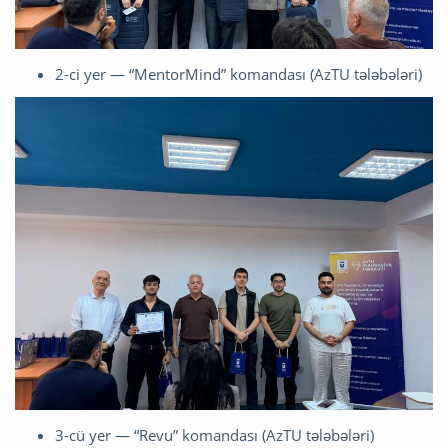
2-ci yer — “MentorMind” komandası (AzTU tələbələri)
3-cü yer — “Revu” komandası (AzTU tələbələri)