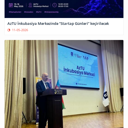
AzTU İnkubasiya Mərkəzində “Startap Günləri” keçiriləcək
11-05-2026