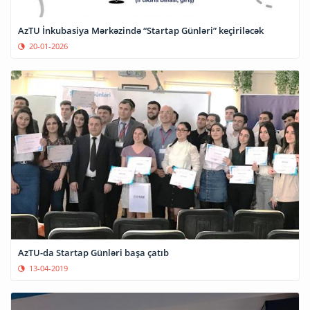
AzTU İnkubasiya Mərkəzində “Startap Günləri” keçiriləcək
20-01-2026
AzTU-da Startap Günləri başa çatıb
13-04-2019