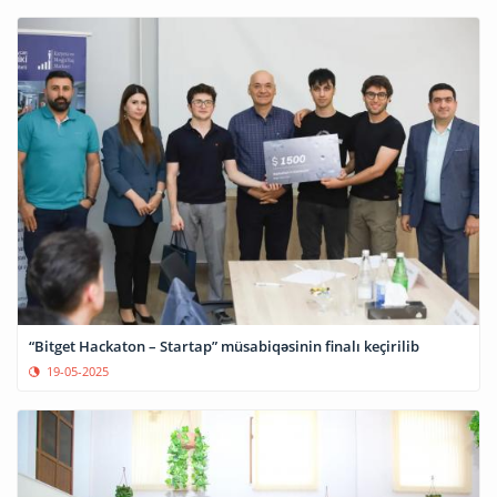
“Bitget Hackaton – Startap” müsabiqəsinin finalı keçirilib
19-05-2025