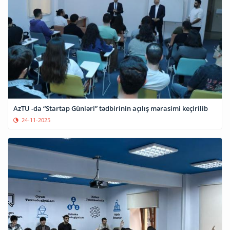
AzTU -da “Startap Günləri” tədbirinin açılış mərasimi keçirilib
24-11-2025