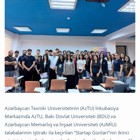
Azərbaycan Texniki Universiteti
nin (AzTU) İnkubasiya
Mərkəzində AzTU,
Bakı Dövlət Universiteti
(BDU) və
Azərbaycan Memarlıq və İnşaat Universiteti
(AzMİU)
tələbələrinin iştirakı ilə keçirilən “Startap Günləri”nin ikinci