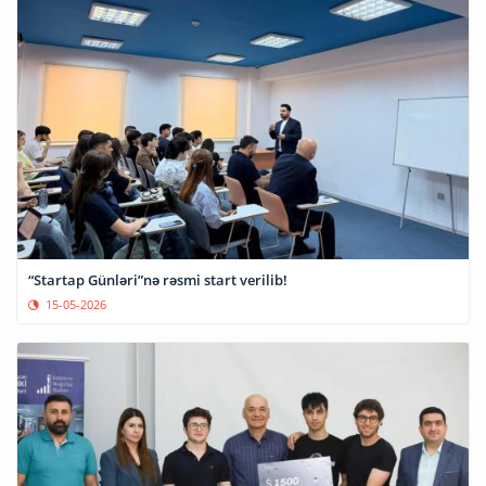
“Startap Günləri”nə rəsmi start verilib!
15-05-2026