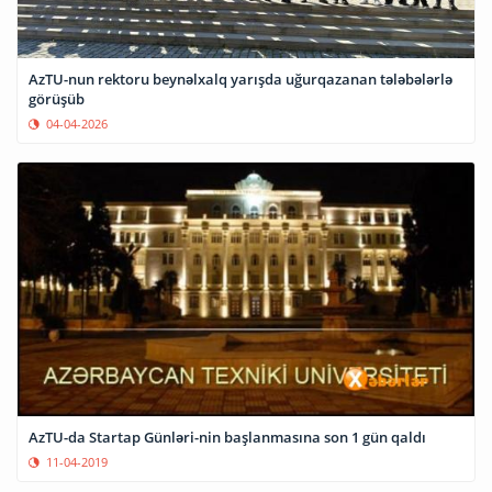
AzTU-nun rektoru beynəlxalq yarışda uğurqazanan tələbələrlə
görüşüb
04-04-2026
AzTU-da Startap Günləri-nin başlanmasına son 1 gün qaldı
11-04-2019