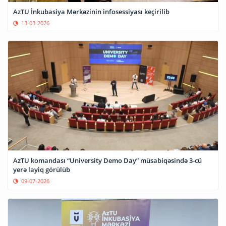
AzTU İnkubasiya Mərkəzinin infosessiyası keçirilib
13-03-2026
AzTU komandası “University Demo Day” müsabiqəsində 3-cü
yerə layiq görülüb
09-07-2026