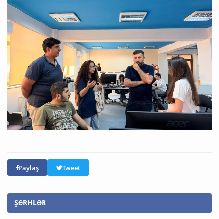
Paylaş
Tweet
ŞƏRHLƏR