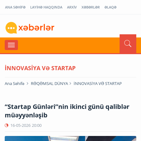
ANA SƏHİFƏ
LAYİHƏ HAQQINDA
ARXİV
XƏBƏRLƏR
ƏLAQƏ
İNNOVASİYA VƏ STARTAP
Ana Səhifə
RƏQƏMSAL DÜNYA
İNNOVASİYA VƏ STARTAP
“Startap Günləri”nin ikinci günü qaliblər
müəyyənləşib
16-05-2026
20:00