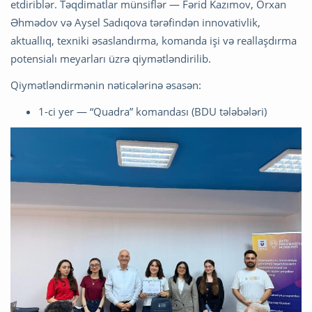
etdiriblər. Təqdimatlar münsiflər —
Fərid Kazımov
,
Orxan
Əhmədov
və
Aysel Sadıqova
tərəfindən innovativlik,
aktuallıq, texniki əsaslandırma, komanda işi və reallaşdırma
potensialı meyarları üzrə qiymətləndirilib.
Qiymətləndirmənin nəticələrinə əsasən:
1-ci yer — “Quadra” komandası (BDU tələbələri)