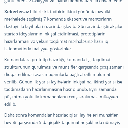
günü intensiv fəaliyyət və layihə təqdimatları ilə davam edib.
Xeberler.az
bildirir ki, tədbirin ikinci günündə əvvəlki
mərhələdə seçilmiş 7 komanda ekspert və mentorların
dəstəyi ilə layihələri üzərində işləyib. Gün ərzində iştirakçılar
startap ideyalarının inkişaf etdirilməsi, prototiplərin
hazırlanması və yekun təqdimat mərhələsinə hazırlıq
istiqamətində fəaliyyət göstəriblər.
Komandalara prototip hazırlığı, komanda işi, təqdimat
strukturunun qurulması və münsiflər qarşısında çıxış zamanı
diqqət edilməli əsas məqamlarla bağlı ətraflı məlumat
verilib. Günün ilk yarısı layihələrin inkişafına, ikinci yarısı isə
təqdimatların hazırlanmasına həsr olunub. Eyni zamanda
püşkatma yolu ilə komandaların çıxış sıralaması müəyyən
edilib.
Daha sonra komandalar hazırladıqları layihələri münsiflər
heyəti qarşısında 5 dəqiqəlik təqdimatlar şəklində nümayiş