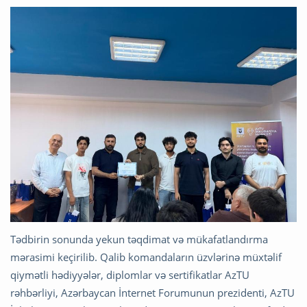
Tədbirin sonunda yekun təqdimat və mükafatlandırma
mərasimi keçirilib. Qalib komandaların üzvlərinə müxtəlif
qiymətli hədiyyələr, diplomlar və sertifikatlar AzTU
rəhbərliyi,
Azərbaycan İnternet Forumu
nun prezidenti, AzTU