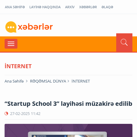
ANA SƏHİFƏ
LAYİHƏ HAQQINDA
ARXİV
XƏBƏRLƏR
ƏLAQƏ
İNTERNET
Ana Səhifə
RƏQƏMSAL DÜNYA
İNTERNET
“Startup School 3” layihəsi müzakirə edilib
27-02-2025
11:42