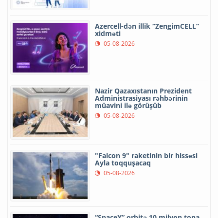
Azercell-dən illik “ZengimCELL”
xidməti
05-08-2026
Nazir Qazaxıstanın Prezident
Administrasiyası rəhbərinin
müavini ilə görüşüb
05-08-2026
"Falcon 9" raketinin bir hissəsi
Ayla toqquşacaq
05-08-2026
“SpaceX” orbitə 10 milyon tona