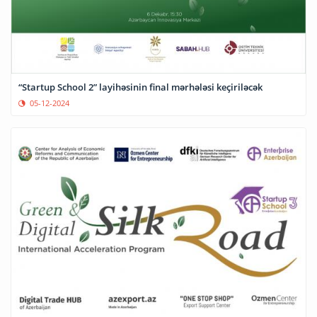
“Startup School 2” layihəsinin final mərhələsi keçiriləcək
05-12-2024