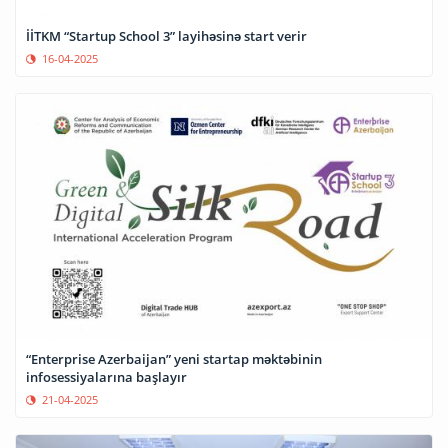
İİTKM “Startup School 3” layihəsinə start verir
16-04-2025
“Enterprise Azerbaijan” yeni startap məktəbinin
infosessiyalarına başlayır
21-04-2025