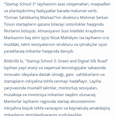
"Startup School 3" layihəsinin əsas istiqamətləri, məqsədləri
və planlaşdırılmış fəaliyyətlər barədə məlumat verib.
“Özmən Sahibkarlıq Mərkəzi”nin direktoru Mehmet Serkan
Tosun startapların qazana biləcəyi üstünlüklər haqqında
fikirlərini bölüşüb. Almaniyanın Süni İntellekt Araşdırma
Mərkəzinin baş elmi işçisi Nicat Mehdiyev isə layihənin icra
müddəti, təlim sessiyalarının strukturu və iştirakçılar üçün
yaradılacaq imkanlar haqqında danışıb.
Bildirilib ki, "Startup School 3: Green and Digital Silk Road"
layihəsi yaşıl enerji və rəqəmsal texnologiyalar sahəsində
innovativ ideyalara dəstək olmağı, gənc sahibkarların və
startapların inkişafına töhfə verməyi hədəfləyir. Layihə
çərçivəsində müxtəlif təlimlər, mentorluq sessiyaları,
müsabiqə və investisiya imkanları təqdim olunacaq.
Mentorlar layihənin regionda startap ekosisteminin
inkişafına böyük töhfə verəcəyini və beynəlxalq əməkdaşlıq
imkanlarını genişləndirəcəyini vurğulayıblar.