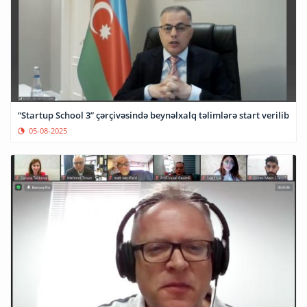
“Startup School 3” çərçivəsində beynəlxalq təlimlərə start verilib
05-08-2025