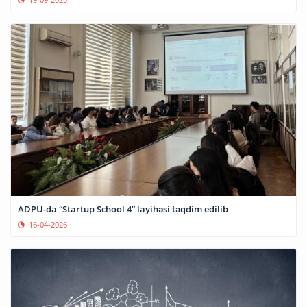
ADPU-da “Startup School 4” layihəsi təqdim edilib
16-04-2026