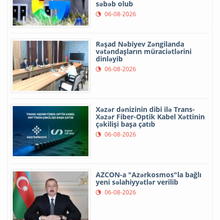
səbəb olub
06-08-2026
Rəşad Nəbiyev Zəngilanda
vətəndaşların müraciətlərini
dinləyib
06-08-2026
Xəzər dənizinin dibi ilə Trans-
Xəzər Fiber-Optik Kabel Xəttinin
çəkilişi başa çatıb
06-08-2026
AZCON-a "Azərkosmos"la bağlı
yeni səlahiyyətlər verilib
06-08-2026