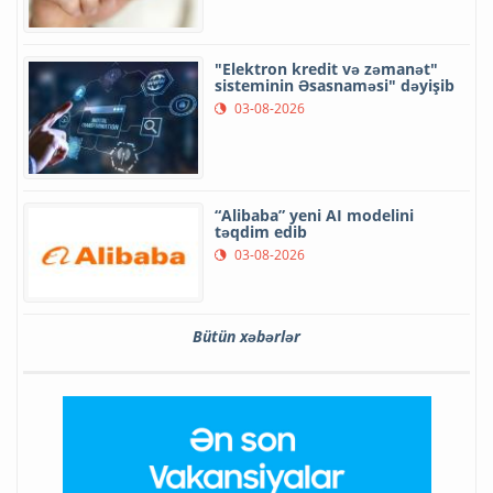
"Elektron kredit və zəmanət"
sisteminin Əsasnaməsi" dəyişib
03-08-2026
“Alibaba” yeni AI modelini
təqdim edib
03-08-2026
Bütün xəbərlər