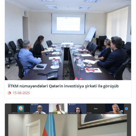
İİTKM nümayəndələri Qətərin investisiya şirkəti ilə görüşüb
15-08-2025