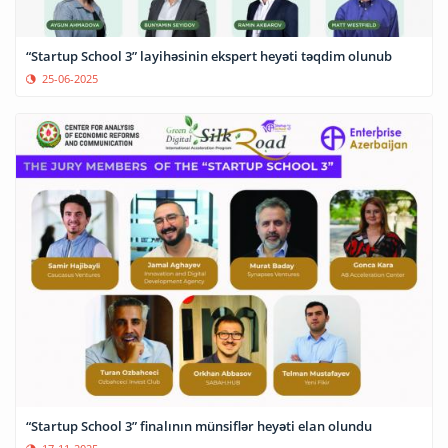
“Startup School 3” layihəsinin ekspert heyəti təqdim olunub
25-06-2025
“Startup School 3” finalının münsiflər heyəti elan olundu