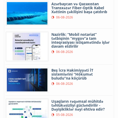
Azərbaycan və Qazaxıstan
Transxəzər Fiber-Optik Kabel
Xəttinin çəkilişini başa çatdırıb
06-08-2026
Nazirlik: “Mobil notariat”
tətbiqinin “mygov”a tam
inteqrasiyası istiqamətində işlər
davam etdirilir
06-08-2026
Beş İcra Hakimiyyəti İT
sistemlərini “Hökumət
buludu”na köçürüb
06-08-2026
Uşaqların rəqəmsal mühitdə
təhlükəsizliyi gücləndirilir -
Dəyişikliklər nəyi ehtiva edir?
05-08-2026