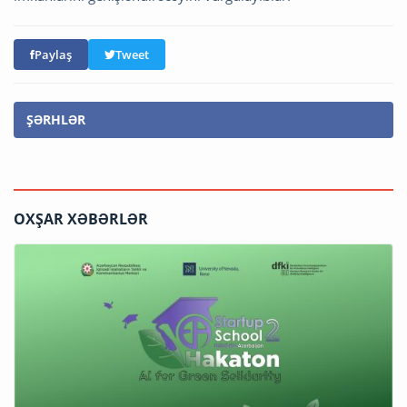
Paylaş
Tweet
ŞƏRHLƏR
OXŞAR XƏBƏRLƏR