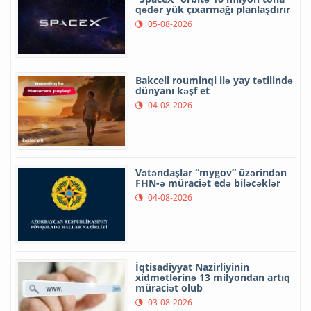
qədər yük çıxarmağı planlaşdırır
05-08-2026
Bakcell rouminqi ilə yay tətilində
dünyanı kəşf et
04-08-2026
Vətəndaşlar “mygov” üzərindən
FHN-ə müraciət edə biləcəklər
04-08-2026
İqtisadiyyat Nazirliyinin
xidmətlərinə 13 milyondan artıq
müraciət olub
03-08-2026