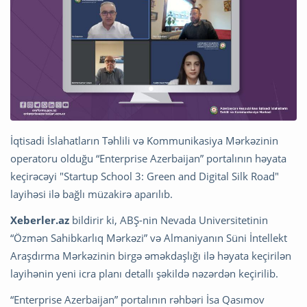
İqtisadi İslahatların Təhlili və Kommunikasiya Mərkəzinin
operatoru olduğu “Enterprise Azerbaijan” portalının həyata
keçirəcəyi "Startup School 3: Green and Digital Silk Road"
layihəsi ilə bağlı müzakirə aparılıb.
Xeberler.az
bildirir ki, ABŞ-nin Nevada Universitetinin
“Özmən Sahibkarlıq Mərkəzi” və Almaniyanın Süni İntellekt
Araşdırma Mərkəzinin birgə əməkdaşlığı ilə həyata keçirilən
layihənin yeni icra planı detallı şəkildə nəzərdən keçirilib.
“Enterprise Azerbaijan” portalının rəhbəri İsa Qasımov