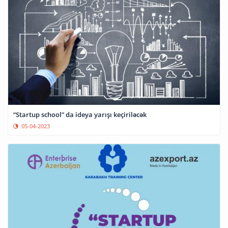
“Startup school” da ideya yarışı keçiriləcək
05-04-2023