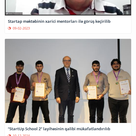
Startap məktəbinin xarici mentorları ilə görüş keçirilib
09-02-2023
“StartUp School 2” layihəsinin qalibi mükafatlandırılıb
10-12-2024