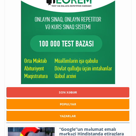
SON XƏBƏR
POPULYAR
YAZARLAR
“Google”un məlumat emalı
mərkəzi Hindistanda etirazlara