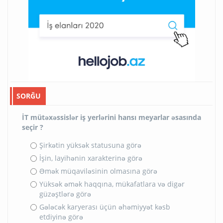
SORĞU
İT mütəxəssislər iş yerlərini hansı meyarlar əsasında
seçir ?
Şirkətin yüksək statusuna görə
İşin, layihənin xarakterinə görə
Əmək müqaviləsinin olmasına görə
Yüksək əmək haqqına, mükafatlara və digər
güzəştlərə görə
Gələcək karyerası üçün əhəmiyyət kəsb
etdiyinə görə