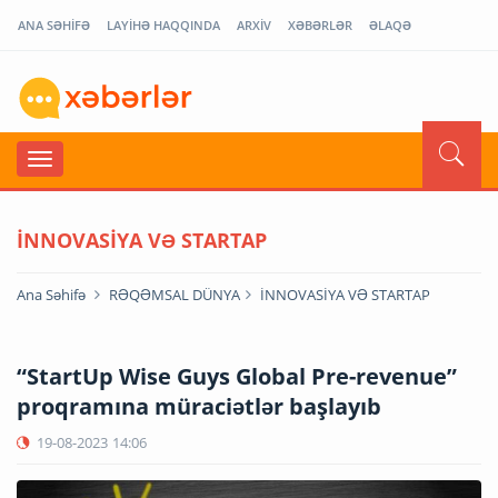
ANA SƏHİFƏ
LAYİHƏ HAQQINDA
ARXİV
XƏBƏRLƏR
ƏLAQƏ
İNNOVASİYA VƏ STARTAP
Ana Səhifə
RƏQƏMSAL DÜNYA
İNNOVASİYA VƏ STARTAP
“StartUp Wise Guys Global Pre-revenue”
proqramına müraciətlər başlayıb
19-08-2023
14:06