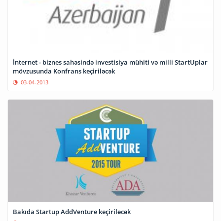
İnternet - biznes sahəsində investisiya mühiti və milli StartUplar
mövzusunda Konfrans keçiriləcək
03-04-2013
Bakıda Startup AddVenture keçiriləcək