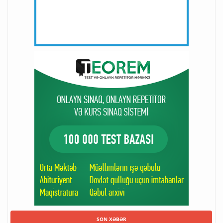
SON XƏBƏR