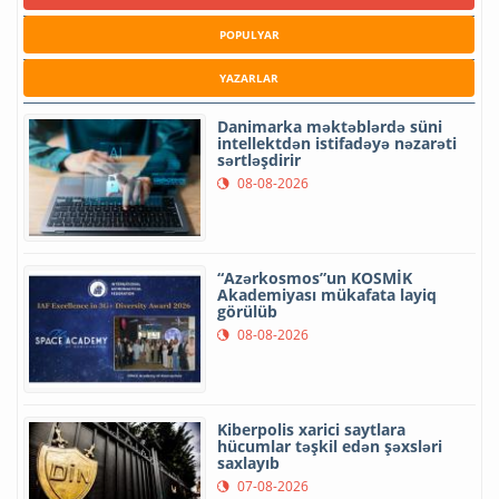
POPULYAR
YAZARLAR
Danimarka məktəblərdə süni
intellektdən istifadəyə nəzarəti
sərtləşdirir
08-08-2026
“Azərkosmos”un KOSMİK
Akademiyası mükafata layiq
görülüb
08-08-2026
Kiberpolis xarici saytlara
hücumlar təşkil edən şəxsləri
saxlayıb
07-08-2026