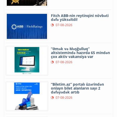
Fitch ABB-nin reytinqini növbəti
dəfə yüksəltdi!
07-08-2026
“Əmək və Məşğulluq”
altsistemində hazırda 65 mindən
çox aktiv vakansiya var
07-08-2026
“Biletim.az” portalı üzərindən
onlayn bilet alanların sayı 2
dəfəyədək artıb
07-08-2026