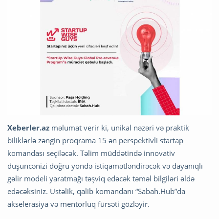
Xeberler.az
məlumat verir ki, unikal nəzəri və praktik
biliklərlə zəngin proqrama 15 ən perspektivli startap
komandası seçiləcək. Təlim müddətində innovativ
düşüncənizi doğru yöndə istiqamətləndirəcək və dayanıqlı
gəlir modeli yaratmağı təşviq edəcək təməl bilgiləri əldə
edəcəksiniz. Üstəlik, qalib komandanı “Sabah.Hub”da
akselerasiya və mentorluq fürsəti gözləyir.