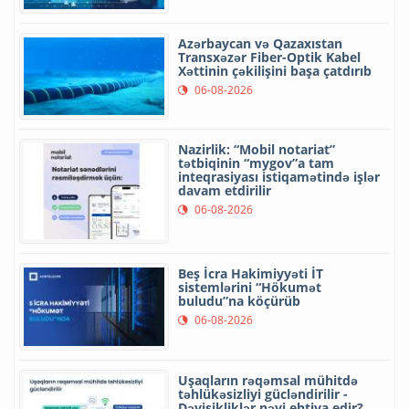
Azərbaycan və Qazaxıstan
Transxəzər Fiber-Optik Kabel
Xəttinin çəkilişini başa çatdırıb
06-08-2026
Nazirlik: “Mobil notariat”
tətbiqinin “mygov”a tam
inteqrasiyası istiqamətində işlər
davam etdirilir
06-08-2026
Beş İcra Hakimiyyəti İT
sistemlərini “Hökumət
buludu”na köçürüb
06-08-2026
Uşaqların rəqəmsal mühitdə
təhlükəsizliyi gücləndirilir -
Dəyişikliklər nəyi ehtiva edir?