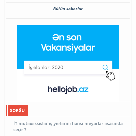
Bütün xəbərlər
SORĞU
İT mütəxəssislər iş yerlərini hansı meyarlar əsasında
seçir ?