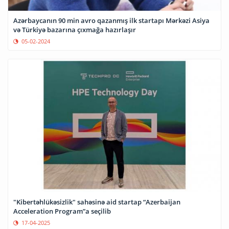
Azərbaycanın 90 min avro qazanmış ilk startapı Mərkəzi Asiya
və Türkiyə bazarına çıxmağa hazırlaşır
05-02-2024
"Kibertəhlükəsizlik" sahəsinə aid startap “Azerbaijan
Acceleration Program”a seçilib
17-04-2025