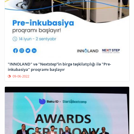
"INNOLAND" və "Nextstep”in birgə təşkilatçılığı ilə "Pre-
inkubasiya" proqramı başlayır
09-06-2022