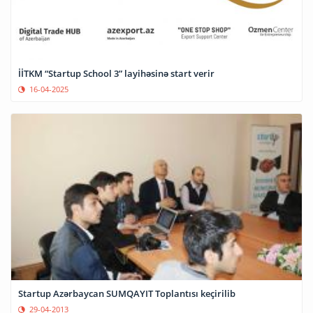
İİTKM “Startup School 3” layihəsinə start verir
16-04-2025
Startup Azərbaycan SUMQAYIT Toplantısı keçirilib
29-04-2013