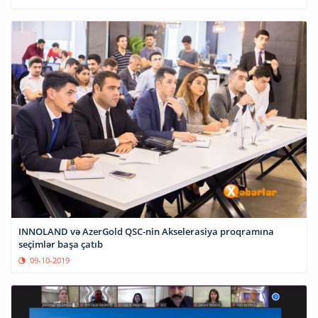
INNOLAND və AzerGold QSC-nin Akselerasiya proqramına
seçimlər başa çatıb
09-10-2019