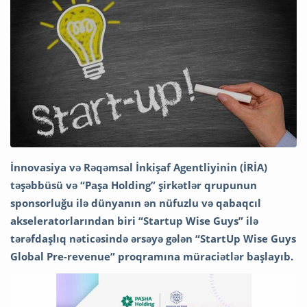
İnnovasiya və Rəqəmsal İnkişaf Agentliyinin (İRİA)
təşəbbüsü və “Paşa Holding” şirkətlər qrupunun
sponsorluğu ilə dünyanın ən nüfuzlu və qabaqcıl
akseleratorlarından biri “Startup Wise Guys” ilə
tərəfdaşlıq nəticəsində ərsəyə gələn “StartUp Wise Guys
Global Pre-revenue” proqramına müraciətlər başlayıb.