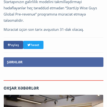
Startapınızın gəlirlilik modelini təkmilləşdirməyi
hədəfləyənlər heç tərəddüd etmədən “StartUp Wise Guys
Global Pre-revenue” proqramına müraciət etməyə
tələsməlidir.
Müraciət üçün son tarix avqustun 31-dək olacaq.
Paylaş
Tweet
ŞƏRHLƏR
OXŞAR XƏBƏRLƏR