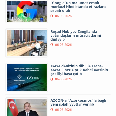
“Google”un məlumat emalı
mərkəzi Hindistanda etirazlara
səbəb olub
06-08-2026
Rəşad Nəbiyev Zəngilanda
vətəndaşların müraciətlərini
dinləyib
06-08-2026
Xəzər dənizinin dibi ilə Trans-
Xəzər Fiber-Optik Kabel Xəttinin
çəkilişi başa çatıb
06-08-2026
AZCON-a "Azərkosmos"la bağlı
yeni səlahiyyətlər verilib
06-08-2026