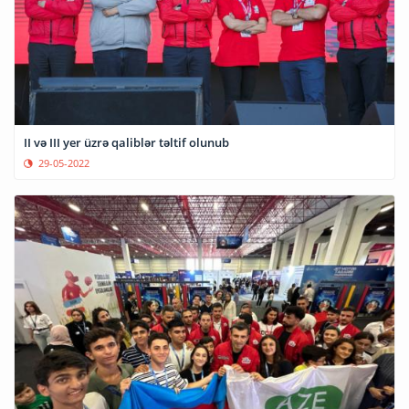
II və III yer üzrə qaliblər təltif olunub
29-05-2022