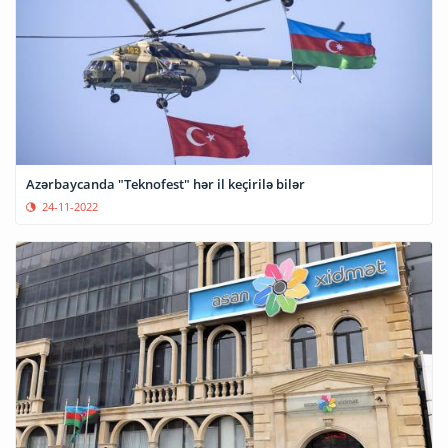
Azərbaycanda "Teknofest" hər il keçirilə bilər
24-11-2022