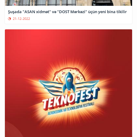
Şuşada "ASAN xidmət" və "DOST Mərkəzi" üçün yeni bina tikilir
21-12-2022