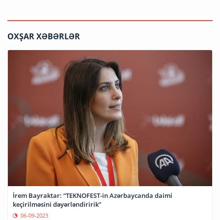
OXŞAR XƏBƏRLƏR
İrem Bayraktar: “TEKNOFEST-in Azərbaycanda daimi
keçirilməsini dəyərləndiririk”
06-09-2023