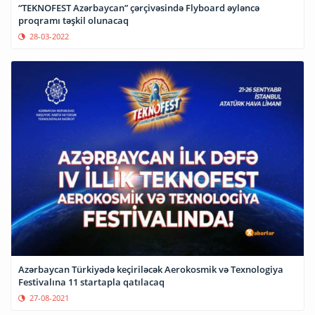
“TEKNOFEST Azərbaycan” çərçivəsində Flyboard əyləncə
proqramı təşkil olunacaq
28-03-2022
Azərbaycan Türkiyədə keçiriləcək Aerokosmik və Texnologiya
Festivalına 11 startapla qatılacaq
27-08-2021