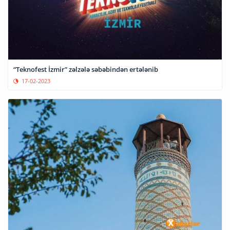
“Teknofest İzmir” zəlzələ səbəbindən ertələnib
17-02-2023