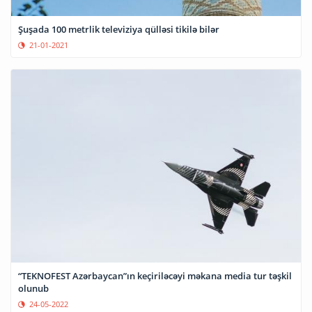
Şuşada 100 metrlik televiziya qülləsi tikilə bilər
21-01-2021
“TEKNOFEST Azərbaycan”ın keçiriləcəyi məkana media tur təşkil
olunub
24-05-2022