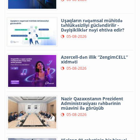
Uşaqların rəqəmsal mühitdə
təhlükəsizliyi gücləndirilir -
Dəyişikliklər nəyi ehtiva edir?
05-08-2026
Azercell-dən illik “ZengimCELL”
xidməti
05-08-2026
Nazir Qazaxıstanın Prezident
Administrasiyası rəhbərinin
müavini ilə görüşüb
05-08-2026