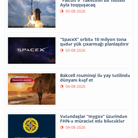
"Falcon 9" raketinin bir hissəsi
Ayla toqquşacaq
05-08-2026
“SpaceX” orbitə 10 milyon tona
qədər yük çıxarmağı planlaşdırır
05-08-2026
Bakcell rouminqi ilə yay tətilində
dünyanı kəşf et
04-08-2026
Vətəndaşlar “mygov” üzərindən
FHN-ə müraciət edə biləcəklər
04-08-2026