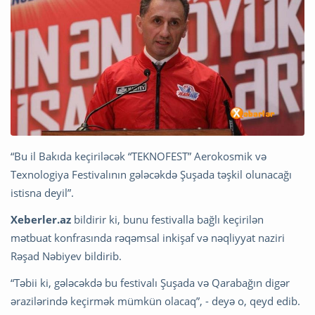
“Bu il Bakıda keçiriləcək “TEKNOFEST” Aerokosmik və
Texnologiya Festivalının gələcəkdə Şuşada təşkil olunacağı
istisna deyil”.
Xeberler.az
bildirir ki, bunu festivalla bağlı keçirilən
mətbuat konfrasında rəqəmsal inkişaf və nəqliyyat naziri
Rəşad Nəbiyev bildirib.
“Təbii ki, gələcəkdə bu festivalı Şuşada və Qarabağın digər
ərazilərində keçirmək mümkün olacaq”, - deyə o, qeyd edib.