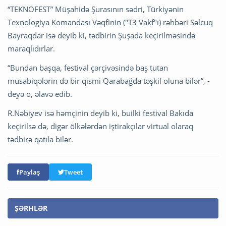
“TEKNOFEST” Müşahidə Şurasının sədri, Türkiyənin
Texnologiya Komandası Vəqfinin ("T3 Vakf"ı) rəhbəri Səlcuq
Bayraqdar isə deyib ki, tədbirin Şuşada keçirilməsində
maraqlıdırlar.
“Bundan başqa, festival çərçivəsində baş tutan
müsabiqələrin də bir qismi Qarabağda təşkil oluna bilər”, -
deyə o, əlavə edib.
R.Nəbiyev isə həmçinin deyib ki, builki festival Bakıda
keçirilsə də, digər ölkələrdən iştirakçılar virtual olaraq
tədbirə qatıla bilər.
Paylaş
Tweet
ŞƏRHLƏR