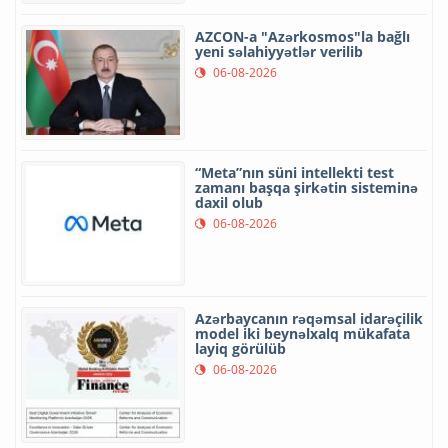
AZCON-a "Azərkosmos"la bağlı
yeni səlahiyyətlər verilib
06-08-2026
“Meta”nın süni intellekti test
zamanı başqa şirkətin sisteminə
daxil olub
06-08-2026
Azərbaycanın rəqəmsal idarəçilik
model iki beynəlxalq mükafata
layiq görülüb
06-08-2026