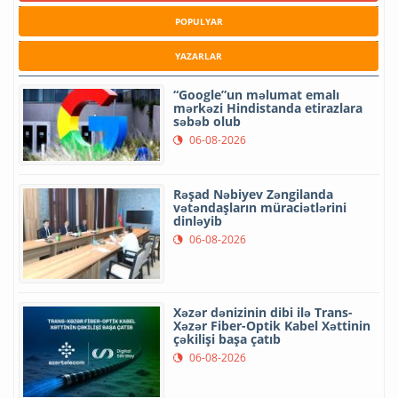
POPULYAR
YAZARLAR
“Google”un məlumat emalı
mərkəzi Hindistanda etirazlara
səbəb olub
06-08-2026
Rəşad Nəbiyev Zəngilanda
vətəndaşların müraciətlərini
dinləyib
06-08-2026
Xəzər dənizinin dibi ilə Trans-
Xəzər Fiber-Optik Kabel Xəttinin
çəkilişi başa çatıb
06-08-2026