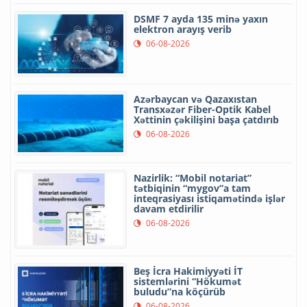
DSMF 7 ayda 135 minə yaxın
elektron arayış verib
06-08-2026
Azərbaycan və Qazaxıstan
Transxəzər Fiber-Optik Kabel
Xəttinin çəkilişini başa çatdırıb
06-08-2026
Nazirlik: “Mobil notariat”
tətbiqinin “mygov”a tam
inteqrasiyası istiqamətində işlər
davam etdirilir
06-08-2026
Beş İcra Hakimiyyəti İT
sistemlərini “Hökumət
buludu”na köçürüb
06-08-2026