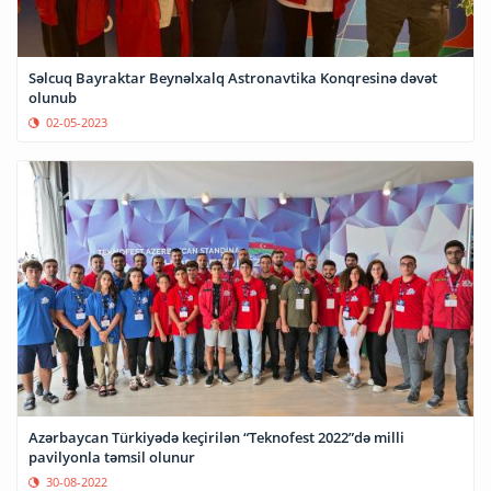
Səlcuq Bayraktar Beynəlxalq Astronavtika Konqresinə dəvət
olunub
02-05-2023
Azərbaycan Türkiyədə keçirilən “Teknofest 2022”də milli
pavilyonla təmsil olunur
30-08-2022