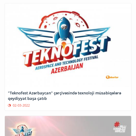
"Teknofest Azərbaycan" çərçivəsində texnoloji müsabiqələrə
qeydiyyat başa çatıb
02-03-2022