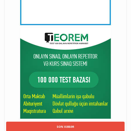
SON XƏBƏR