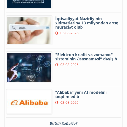
İqtisadiyyat Nazirliyinin
xidmətlərinə 13 milyondan artıq
müraciət olub
03-08-2026
"Elektron kredit və zəmanət"
sisteminin Əsasnaməsi" dəyişib
03-08-2026
“Alibaba” yeni AI modelini
təqdim edib
03-08-2026
Bütün xəbərlər