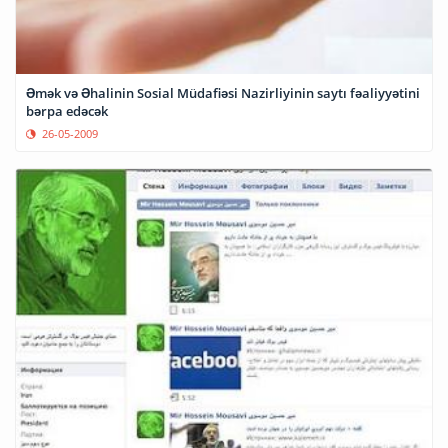
Əmək və Əhalinin Sosial Müdafiəsi Nazirliyinin saytı fəaliyyətini
bərpa edəcək
26-05-2009