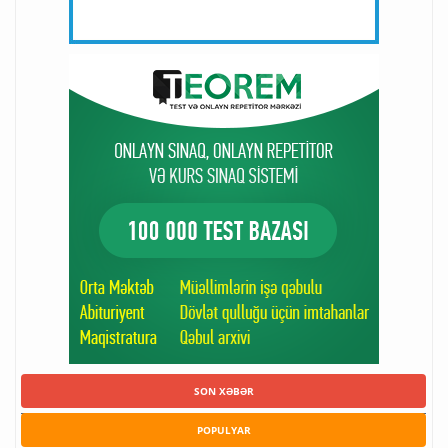
SON XƏBƏR
POPULYAR