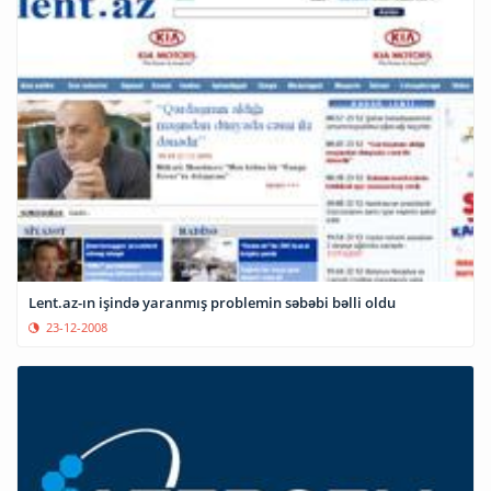
Lent.az-ın işində yaranmış problemin səbəbi bəlli oldu
23-12-2008