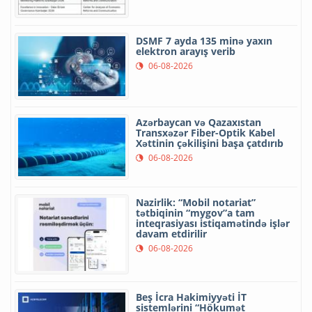
DSMF 7 ayda 135 minə yaxın
elektron arayış verib
06-08-2026
Azərbaycan və Qazaxıstan
Transxəzər Fiber-Optik Kabel
Xəttinin çəkilişini başa çatdırıb
06-08-2026
Nazirlik: “Mobil notariat”
tətbiqinin “mygov”a tam
inteqrasiyası istiqamətində işlər
davam etdirilir
06-08-2026
Beş İcra Hakimiyyəti İT
sistemlərini “Hökumət