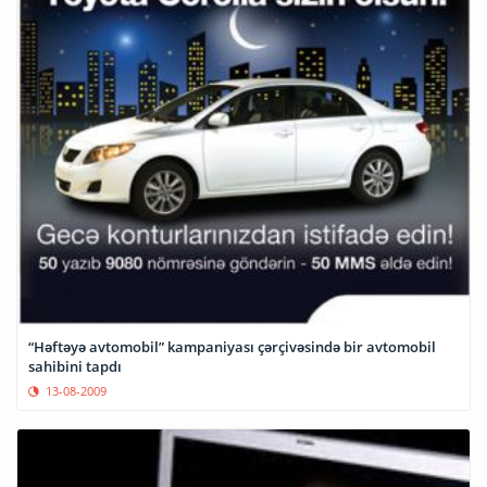
“Həftəyə avtomobil” kampaniyası çərçivəsində bir avtomobil
sahibini tapdı
13-08-2009