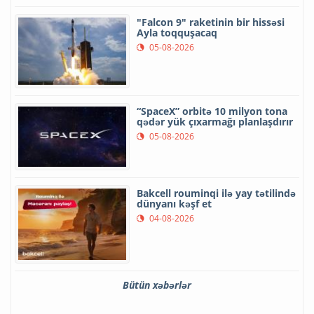
"Falcon 9" raketinin bir hissəsi
Ayla toqquşacaq
05-08-2026
“SpaceX” orbitə 10 milyon tona
qədər yük çıxarmağı planlaşdırır
05-08-2026
Bakcell rouminqi ilə yay tətilində
dünyanı kəşf et
04-08-2026
Bütün xəbərlər