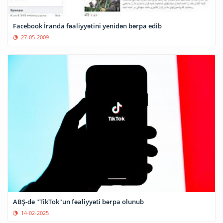
Facebook İranda fəaliyyətini yenidən bərpa edib
27-05-2009
ABŞ-də "TikTok"un fəaliyyəti bərpa olunub
14-02-2025