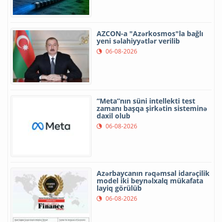
AZCON-a "Azərkosmos"la bağlı
yeni səlahiyyətlər verilib
06-08-2026
“Meta”nın süni intellekti test
zamanı başqa şirkətin sisteminə
daxil olub
06-08-2026
Azərbaycanın rəqəmsal idarəçilik
model iki beynəlxalq mükafata
layiq görülüb
06-08-2026