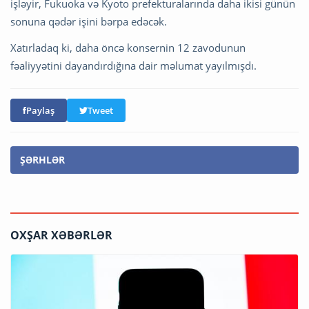
işləyir, Fukuoka və Kyoto prefekturalarında daha ikisi günün
sonuna qədər işini bərpa edəcək.
Xatırladaq ki, daha öncə konsernin 12 zavodunun
fəaliyyətini dayandırdığına dair məlumat yayılmışdı.
Paylaş
Tweet
ŞƏRHLƏR
OXŞAR XƏBƏRLƏR