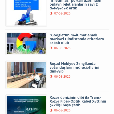
“Biletim.az” portalı üzərindən
onlayn bilet alanların sayı 2
dəfəyədək artıb
07-08-2026
“Google”un məlumat emalı
mərkəzi Hindistanda etirazlara
səbəb olub
06-08-2026
Rəşad Nəbiyev Zəngilanda
vətəndaşların müraciətlərini
dinləyib
06-08-2026
Xəzər dənizinin dibi ilə Trans-
Xəzər Fiber-Optik Kabel Xəttinin
çəkilişi başa çatıb
06-08-2026