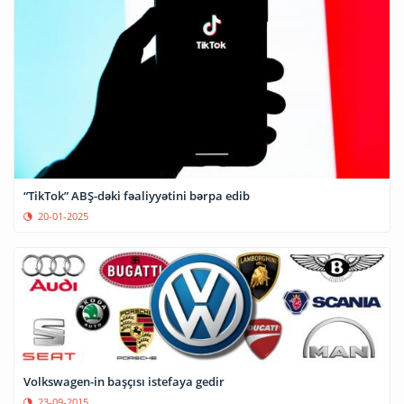
“TikTok” ABŞ-dəki fəaliyyətini bərpa edib
20-01-2025
Volkswagen-in başçısı istefaya gedir
23-09-2015