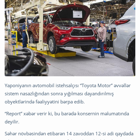
Yaponiyanın avtomobil istehsalçısı “Toyota Motor” əvvəllər
sistem nasazlığından sonra yığılması dayandırılmış
obyektlərində fəaliyyətini bərpa edib.
“Report” xəbər verir ki, bu barədə konsernin məlumatında
deyilir.
Səhər növbəsindən etibarən 14 zavoddan 12-si adi qaydada