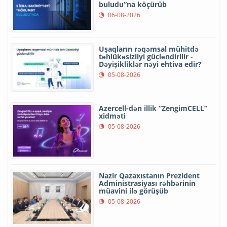
buludu”na köçürüb
06-08-2026
Uşaqların rəqəmsal mühitdə
təhlükəsizliyi gücləndirilir -
Dəyişikliklər nəyi ehtiva edir?
05-08-2026
Azercell-dən illik “ZengimCELL”
xidməti
05-08-2026
Nazir Qazaxıstanın Prezident
Administrasiyası rəhbərinin
müavini ilə görüşüb
05-08-2026