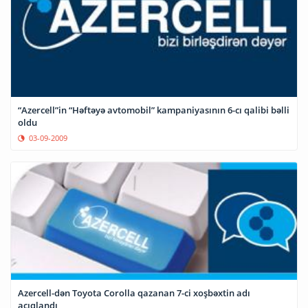
“Azercell”in “Həftəyə avtomobil” kampaniyasının 6-cı qalibi bəlli
oldu
03-09-2009
Azercell-dən Toyota Corolla qazanan 7-ci xoşbəxtin adı
açıqlandı