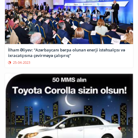
İlham Əliyev: “Azərbaycanı bərpa olunan enerji istehsalçısı və
ixracatçısına çevirməyə çalışırıq”
25-04-2023