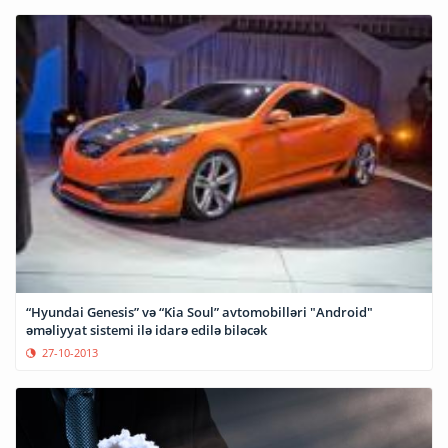
“Hyundai Genesis” və “Kia Soul” avtomobilləri "Android"
əməliyyat sistemi ilə idarə edilə biləcək
27-10-2013