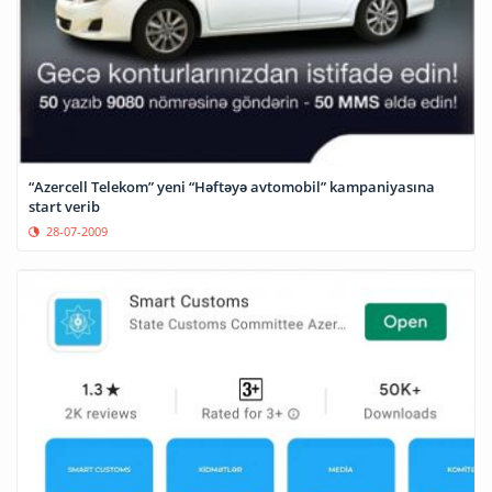
“Azercell Telekom” yeni “Həftəyə avtomobil” kampaniyasına
start verib
28-07-2009