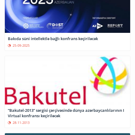
Bakıda süni intellektlə bağlı konfrans keçiriləcək
25-09-2025
“Bakutel-2013” sərgisi çərçivəsində dünya azərbaycanlılarının I
Virtual konfransı keçiriləcək
28-11-2013