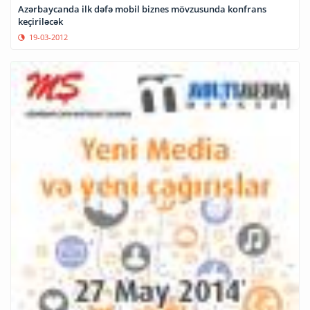
Azərbaycanda ilk dəfə mobil biznes mövzusunda konfrans
keçiriləcək
19-03-2012