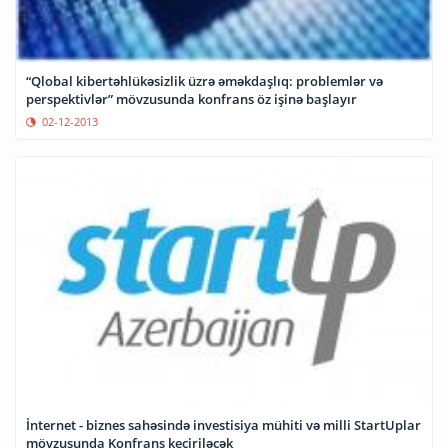
“Qlobal kibertəhlükəsizlik üzrə əməkdaşlıq: problemlər və
perspektivlər” mövzusunda konfrans öz işinə başlayır
02-12-2013
İnternet - biznes sahəsində investisiya mühiti və milli StartUplar
mövzusunda Konfrans keçiriləcək