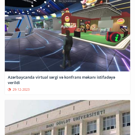
Azərbaycanda virtual sərgi və konfrans məkanı istifadəyə
verildi
29-12-2023