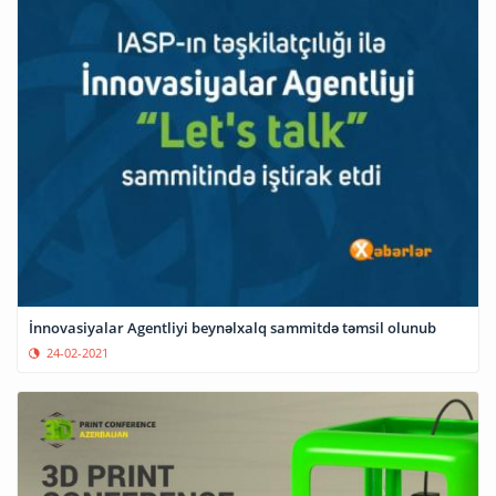
İnnovasiyalar Agentliyi beynəlxalq sammitdə təmsil olunub
24-02-2021