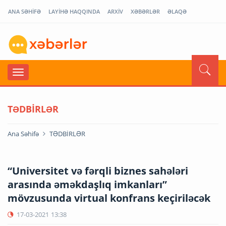
ANA SƏHİFƏ
LAYİHƏ HAQQINDA
ARXİV
XƏBƏRLƏR
ƏLAQƏ
TƏDBİRLƏR
Ana Səhifə
TƏDBİRLƏR
“Universitet və fərqli biznes sahələri
arasında əməkdaşlıq imkanları”
mövzusunda virtual konfrans keçiriləcək
17-03-2021
13:38