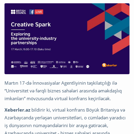
Martın 17-də İnnovasiyalar Agentliyinin təşkilatçılığı ilə
“Universitet və fərqli biznes sahələri arasında əməkdaşlıq
imkanları” mövzusunda virtual konfrans keçiriləcək.
Xeberler.az
bildirir ki, virtual konfrans Böyük Britaniya və
Azərbaycanda yerləşən universitetləri, o cümlədən yaradıcı
iş dünyasının nümayəndələrini bir araya gətirəcək,
Azərbaycanda universitet - biznes sahələri arasında