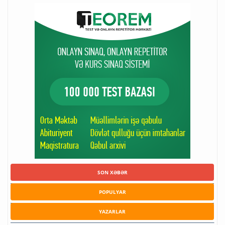
SON XƏBƏR
POPULYAR
YAZARLAR