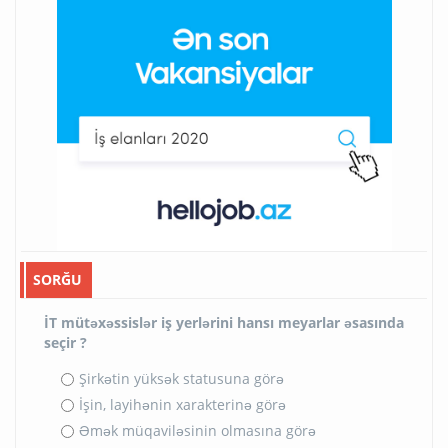
SORĞU
İT mütəxəssislər iş yerlərini hansı meyarlar əsasında
seçir ?
Şirkətin yüksək statusuna görə
İşin, layihənin xarakterinə görə
Əmək müqaviləsinin olmasına görə