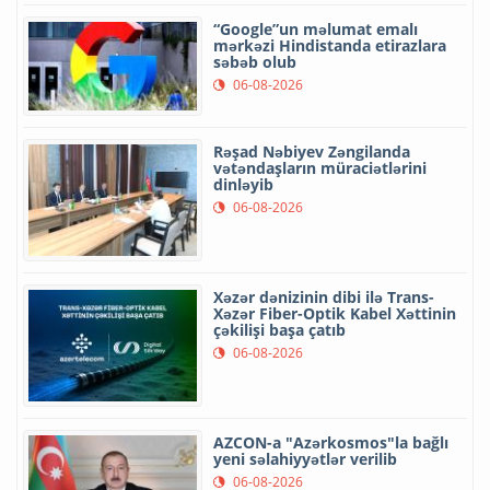
“Google”un məlumat emalı
mərkəzi Hindistanda etirazlara
səbəb olub
06-08-2026
Rəşad Nəbiyev Zəngilanda
vətəndaşların müraciətlərini
dinləyib
06-08-2026
Xəzər dənizinin dibi ilə Trans-
Xəzər Fiber-Optik Kabel Xəttinin
çəkilişi başa çatıb
06-08-2026
AZCON-a "Azərkosmos"la bağlı
yeni səlahiyyətlər verilib
06-08-2026