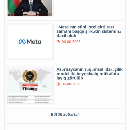
“Meta”nın süni intellekti test
zamanı başqa şirkətin sisteminə
daxil olub
06-08-2026
Azərbaycanın rəqəmsal idarəçilik
model iki beynəlxalq mükafata
layiq görülüb
06-08-2026
Bütün xəbərlər