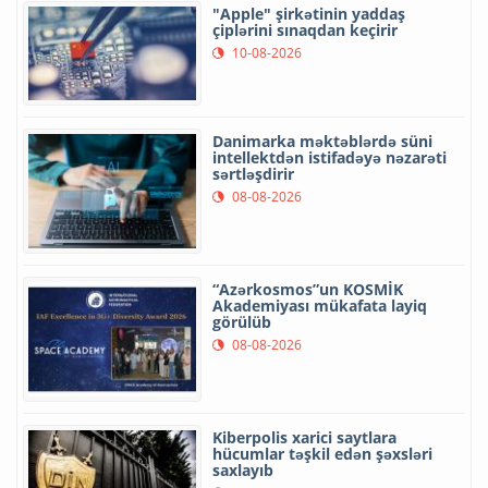
"Apple" şirkətinin yaddaş
çiplərini sınaqdan keçirir
10-08-2026
Danimarka məktəblərdə süni
intellektdən istifadəyə nəzarəti
sərtləşdirir
08-08-2026
“Azərkosmos”un KOSMİK
Akademiyası mükafata layiq
görülüb
08-08-2026
Kiberpolis xarici saytlara
hücumlar təşkil edən şəxsləri
saxlayıb