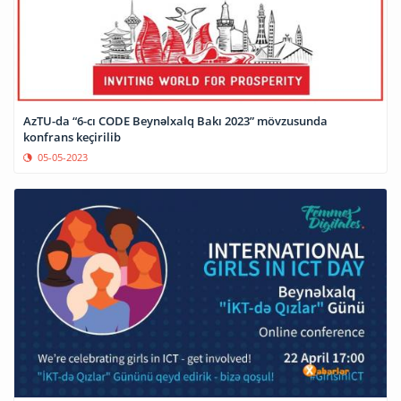
AzTU-da “6-cı CODE Beynəlxalq Bakı 2023” mövzusunda
konfrans keçirilib
05-05-2023