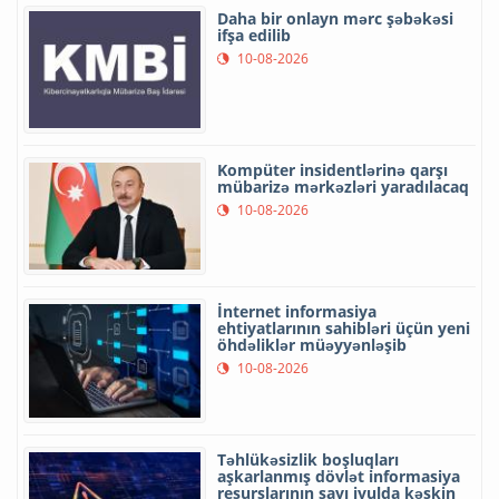
Daha bir onlayn mərc şəbəkəsi
ifşa edilib
10-08-2026
Kompüter insidentlərinə qarşı
mübarizə mərkəzləri yaradılacaq
10-08-2026
İnternet informasiya
ehtiyatlarının sahibləri üçün yeni
öhdəliklər müəyyənləşib
10-08-2026
Təhlükəsizlik boşluqları
aşkarlanmış dövlət informasiya
resurslarının sayı iyulda kəskin