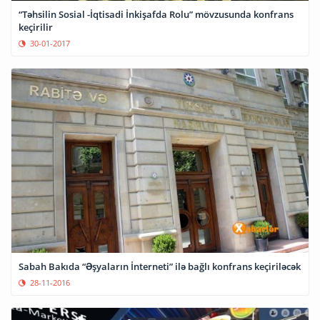
“Təhsilin Sosial -İqtisadi İnkişafda Rolu” mövzusunda konfrans
keçirilir
30-01-2017
Sabah Bakıda “Əşyaların İnterneti” ilə bağlı konfrans keçiriləcək
28-11-2016