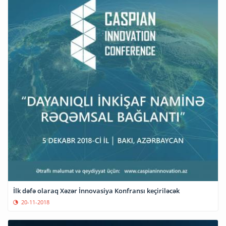
İlk dəfə olaraq Xəzər İnnovasiya Konfransı keçiriləcək
20-11-2018