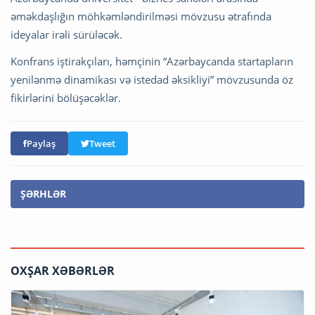
əməkdaşlığın möhkəmləndirilməsi mövzusu ətrafında
ideyalar irəli sürüləcək.
Konfrans iştirakçıları, həmçinin “Azərbaycanda startapların
yenilənmə dinamikası və istedad əksikliyi” mövzusunda öz
fikirlərini bölüşəcəklər.
Paylaş
Tweet
ŞƏRHLƏR
OXŞAR XƏBƏRLƏR