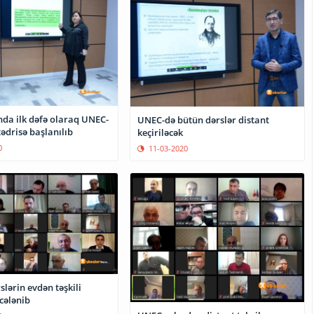
da ilk dəfə olaraq UNEC-
UNEC-də bütün dərslər distant
tədrisə başlanılıb
keçiriləcək
0
11-03-2020
slərin evdən təşkili
cələnib