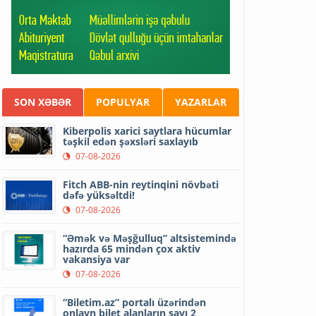
SON XƏBƏR
POPULYAR
YAZARLAR
Kiberpolis xarici saytlara hücumlar
təşkil edən şəxsləri saxlayıb
07-08-2026
Fitch ABB-nin reytinqini növbəti
dəfə yüksəltdi!
07-08-2026
“Əmək və Məşğulluq” altsistemində
hazırda 65 mindən çox aktiv
vakansiya var
07-08-2026
“Biletim.az” portalı üzərindən
onlayn bilet alanların sayı 2