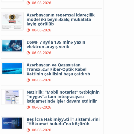
06-08-2026
Azərbaycanın rəqəmsal idarəçilik
model iki beynəlxalq mükafata
layiq görülüb
06-08-2026
DSMF 7 ayda 135 minə yaxın
elektron arayış verib
06-08-2026
Azərbaycan və Qazaxıstan
Transxəzər Fiber-Optik Kabel
Xəttinin çəkilişini başa çatdırıb
06-08-2026
Nazirlik: “Mobil notariat” tətbiqinin
“mygov”a tam inteqrasiyası
istiqamətində işlər davam etdirilir
06-08-2026
Beş İcra Hakimiyyəti İT sistemlərini
“Hökumət buludu”na köçürüb
06-08-2026