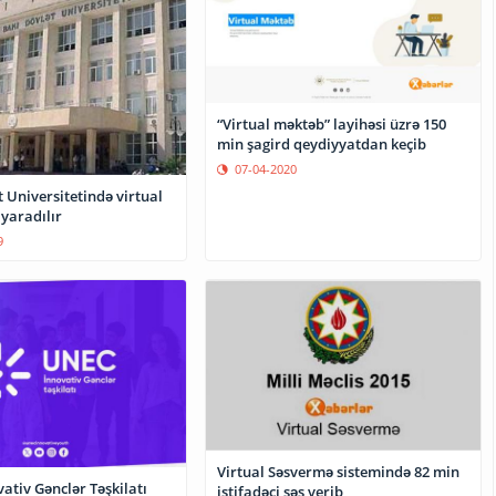
“Virtual məktəb” layihəsi üzrə 150
min şagird qeydiyyatdan keçib
07-04-2020
 Universitetində virtual
 yaradılır
9
Virtual Səsvermə sistemində 82 min
tiv Gənclər Təşkilatı
istifadəçi səs verib