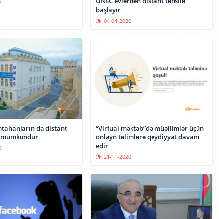
UNEC evlərdən distant təhsilə
0
başlayır
04-04-2020
tahanların da distant
“Virtual məktəb”də müəllimlər üçün
si mümkündür
onlayn təlimlərə qeydiyyat davam
edir
0
21-11-2020