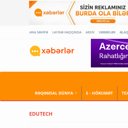
ANA SƏHİFƏ
LAYİHƏ HAQQINDA
ARXİV
XƏBƏRLƏR
ƏLA
RƏQƏMSAL DÜNYA
E - HÖKUMƏT
TE
EDUTECH