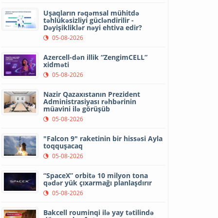
Uşaqların rəqəmsal mühitdə
təhlükəsizliyi gücləndirilir -
Dəyişikliklər nəyi ehtiva edir?
05-08-2026
Azercell-dən illik “ZengimCELL”
xidməti
05-08-2026
Nazir Qazaxıstanın Prezident
Administrasiyası rəhbərinin
müavini ilə görüşüb
05-08-2026
"Falcon 9" raketinin bir hissəsi Ayla
toqquşacaq
05-08-2026
“SpaceX” orbitə 10 milyon tona
qədər yük çıxarmağı planlaşdırır
05-08-2026
Bakcell rouminqi ilə yay tətilində