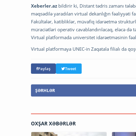
Xeberler.az
bildirir ki, Distant tədris zamanı təl
məqsədilə yaradılan virtual dekanlığın fəaliyyəti
Fakültələr, katibliklər, müvafiq idarəetmə struktur
müraciətləri operativ cavablandırılacaq, eləcə də t
Virtual platformada universitet idarəetməsinin fəal
Virtual platformaya UNEC-in Zaqatala filialı da qoş
Paylaş
Tweet
ŞƏRHLƏR
OXŞAR XƏBƏRLƏR