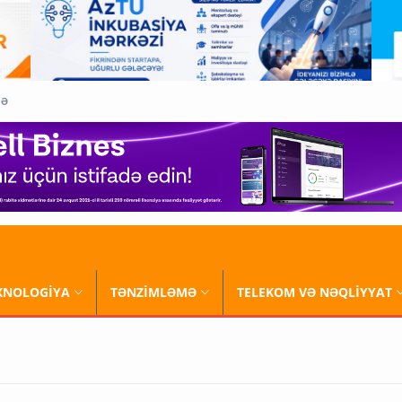
QƏ
XNOLOGİYA
TƏNZİMLƏMƏ
TELEKOM VƏ NƏQLİYYAT