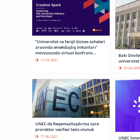
“Universitet və fərqli biznes sahələri
arasında əməkdaşlıq imkanları”
mövzusunda virtual konfrans
Bakı Dövlət
keçiriləcək
17-03-2021
universitet
10-04-200
UNEC-də Rəqəmsallaşdırma üzrə
prorektor vəzifəsi təsis olunub
17-06-2021
UNEC İnnova