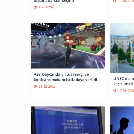
distant dərslər keçilib
11-04-202
12-03-2020
Azərbaycanda virtual sərgi və
UNEC-də im
konfrans məkanı istifadəyə verildi
keçirilmə
29-12-2023
17-03-202