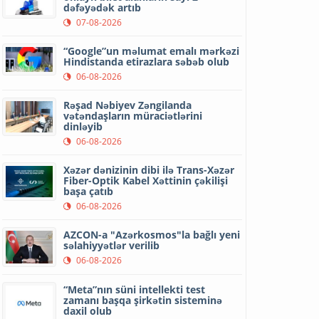
dəfəyədək artıb
07-08-2026
“Google”un məlumat emalı mərkəzi
Hindistanda etirazlara səbəb olub
06-08-2026
Rəşad Nəbiyev Zəngilanda
vətəndaşların müraciətlərini
dinləyib
06-08-2026
Xəzər dənizinin dibi ilə Trans-Xəzər
Fiber-Optik Kabel Xəttinin çəkilişi
başa çatıb
06-08-2026
AZCON-a "Azərkosmos"la bağlı yeni
səlahiyyətlər verilib
06-08-2026
“Meta”nın süni intellekti test
zamanı başqa şirkətin sisteminə
daxil olub