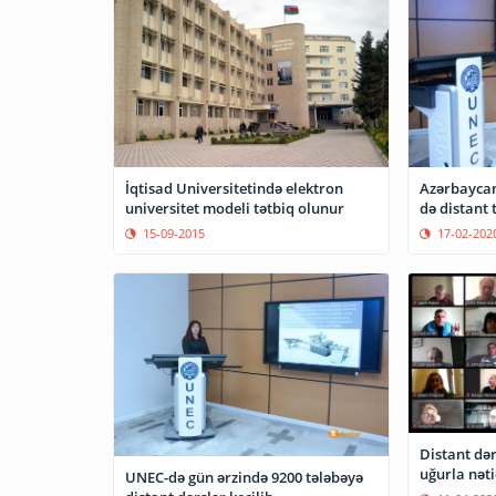
İqtisad Universitetində elektron
Azərbaycan
universitet modeli tətbiq olunur
də distant 
15-09-2015
17-02-202
Distant dər
uğurla nəti
UNEC-də gün ərzində 9200 tələbəyə