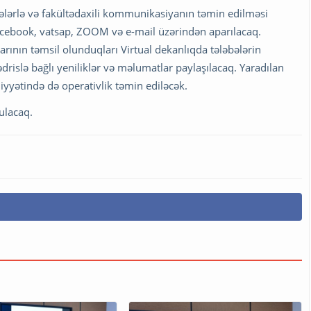
əbələrlə və fakültədaxili kommunikasiyanın təmin edilməsi
 facebook, vatsap, ZOOM və e-mail üzərindən aparılacaq.
larının təmsil olunduqları Virtual dekanlıqda tələbələrin
ədrislə bağlı yeniliklər və məlumatlar paylaşılacaq. Yaradılan
iyyətində də operativlik təmin ediləcək.
ulacaq.