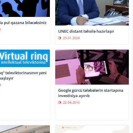
a pul qazana biləcəksiniz
1
UNEC distant təhsilə hazırlaşır
23-01-2024
nq” televiktorinasının yeni
aşlayır
9
Google gürcü tələbələrin startapına
investisiya ayırıb
22-04-2016