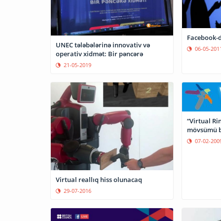
Facebook-d
UNEC tələbələrinə innovativ və
06-05-201
operativ xidmət: Bir pəncərə
21-05-2019
“Virtual Ri
mövsümü b
07-02-200
Virtual reallıq hiss olunacaq
29-07-2016