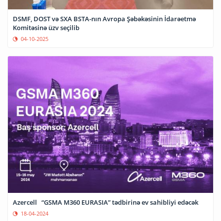
DSMF, DOST və SXA BSTA-nın Avropa Şəbəkəsinin İdarəetmə
Komitəsinə üzv seçilib
04-10-2025
Azercell “GSMA M360 EURASIA” tədbirinə ev sahibliyi edəcək
18-04-2024