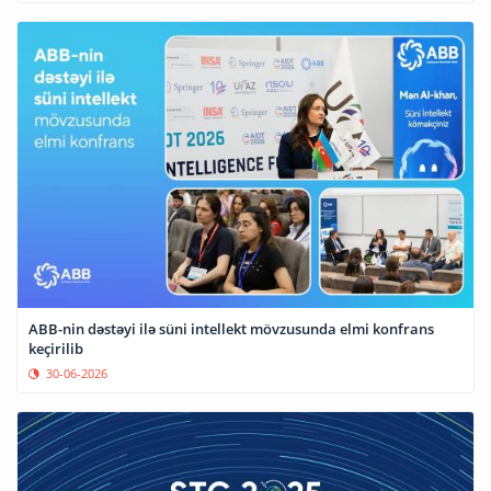
ABB-nin dəstəyi ilə süni intellekt mövzusunda elmi konfrans
keçirilib
30-06-2026