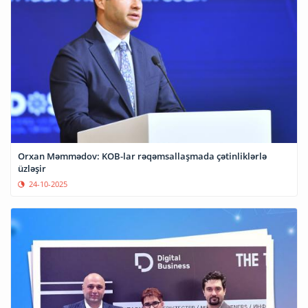
Orxan Məmmədov: KOB-lar rəqəmsallaşmada çətinliklərlə
üzləşir
24-10-2025