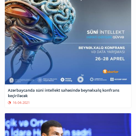
Azərbaycanda süni intellekt sahəsində beynəlxalq konfrans
keçiriləcək
16-04-2021