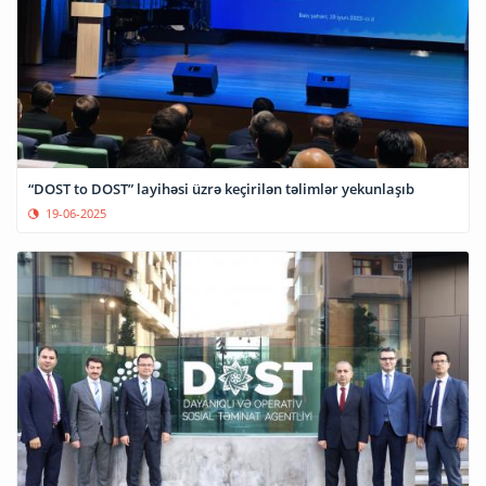
“DOST to DOST” layihəsi üzrə keçirilən təlimlər yekunlaşıb
19-06-2025