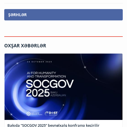
ŞƏRHLƏR
OXŞAR XƏBƏRLƏR
Bakıda “SOCGOV 2025” beynəlxalq konfransı keçirilir