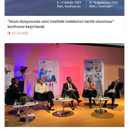
“İslam dünyasında süni intellekt indeksinin tərtib olunması”
konfransı keçiriləcək
01-12-2025