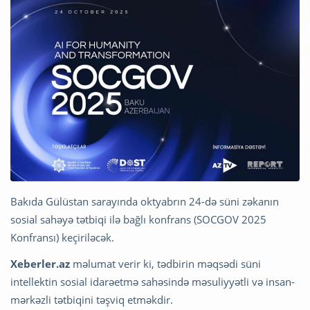
Bakıda Gülüstan sarayında oktyabrın 24-də süni zəkanın
sosial sahəyə tətbiqi ilə bağlı konfrans (SOCGOV 2025
Konfransı) keçiriləcək.
Xeberler.az
məlumat verir ki, tədbirin məqsədi süni
intellektin sosial idarəetmə sahəsində məsuliyyətli və insan-
mərkəzli tətbiqini təşviq etməkdir.