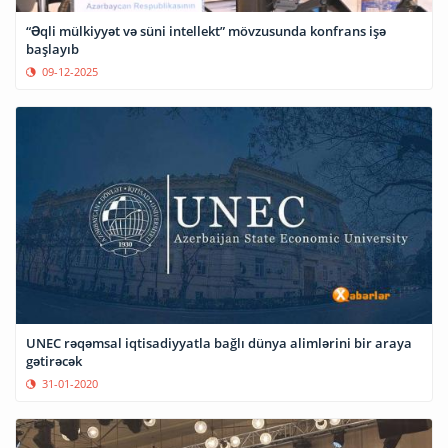
“Əqli mülkiyyət və süni intellekt” mövzusunda konfrans işə
başlayıb
09-12-2025
UNEC rəqəmsal iqtisadiyyatla bağlı dünya alimlərini bir araya
gətirəcək
31-01-2020