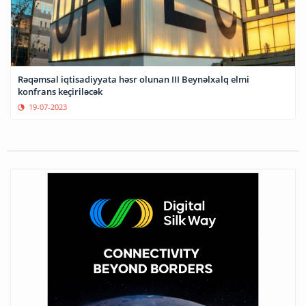
Rəqəmsal iqtisadiyyata həsr olunan III Beynəlxalq elmi
konfrans keçiriləcək
19-07-2023