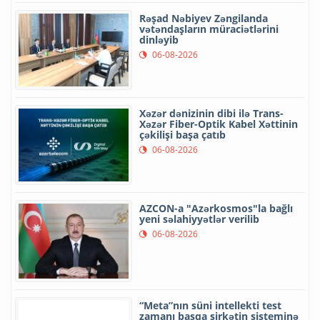
Rəşad Nəbiyev Zəngilanda
vətəndaşların müraciətlərini
dinləyib
06-08-2026
Xəzər dənizinin dibi ilə Trans-
Xəzər Fiber-Optik Kabel Xəttinin
çəkilişi başa çatıb
06-08-2026
AZCON-a "Azərkosmos"la bağlı
yeni səlahiyyətlər verilib
06-08-2026
“Meta”nın süni intellekti test
zamanı başqa şirkətin sisteminə