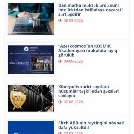
Danimarka məktəblərdə süni
intellektdən istifadəyə nəzarəti
sərtləşdirir
08-08-2026
“Azərkosmos”un KOSMİK
Akademiyası mükafata layiq
görülüb
08-08-2026
Kiberpolis xarici saytlara
hücumlar təşkil edən şəxsləri
saxlayıb
07-08-2026
Fitch ABB-nin reytinqini növbəti
dəfə yüksəltdi!
07-08-2026