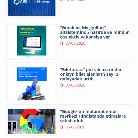
“Əmək və Məşğulluq”
altsistemində hazırda 65 mindən
çox aktiv vakansiya var
07-08-2026
“Biletim.az” portalı üzərindən
onlayn bilet alanların sayı 2
dəfəyədək artıb
07-08-2026
“Google”un məlumat emalı
mərkəzi Hindistanda etirazlara
səbəb olub
06-08-2026