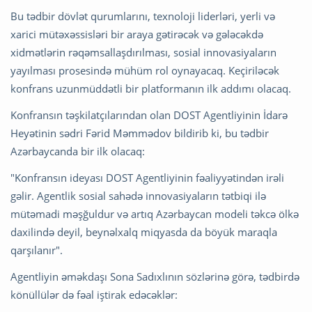
Bu tədbir dövlət qurumlarını, texnoloji liderləri, yerli və
xarici mütəxəssisləri bir araya gətirəcək və gələcəkdə
xidmətlərin rəqəmsallaşdırılması, sosial innovasiyaların
yayılması prosesində mühüm rol oynayacaq. Keçiriləcək
konfrans uzunmüddətli bir platformanın ilk addımı olacaq.
Konfransın təşkilatçılarından olan DOST Agentliyinin İdarə
Heyətinin sədri Fərid Məmmədov bildirib ki, bu tədbir
Azərbaycanda bir ilk olacaq:
"Konfransın ideyası DOST Agentliyinin fəaliyyətindən irəli
gəlir. Agentlik sosial sahədə innovasiyaların tətbiqi ilə
mütəmadi məşğuldur və artıq Azərbaycan modeli təkcə ölkə
daxilində deyil, beynəlxalq miqyasda da böyük maraqla
qarşılanır".
Agentliyin əməkdaşı Sona Sadıxlının sözlərinə görə, tədbirdə
könüllülər də fəal iştirak edəcəklər: