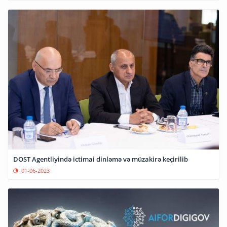
DOST Agentliyində ictimai dinləmə və müzakirə keçirilib
01-06-2023