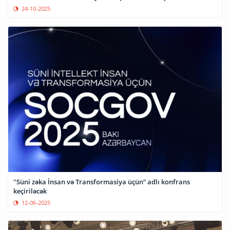
24-10-2025
"Süni zəka İnsan və Transformasiya üçün” adlı konfrans
keçiriləcək
12-06-2025