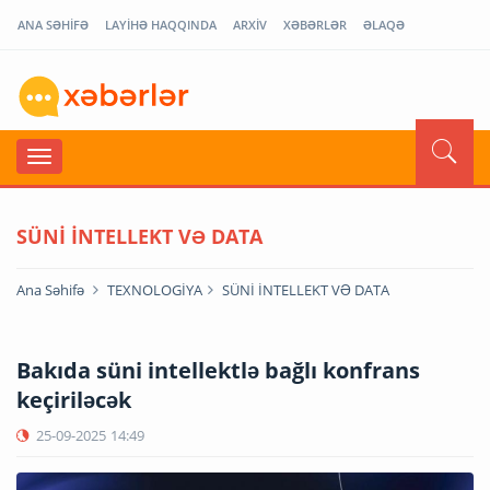
ANA SƏHİFƏ
LAYİHƏ HAQQINDA
ARXİV
XƏBƏRLƏR
ƏLAQƏ
SÜNİ İNTELLEKT VƏ DATA
Ana Səhifə
TEXNOLOGİYA
SÜNİ İNTELLEKT VƏ DATA
Bakıda süni intellektlə bağlı konfrans
keçiriləcək
25-09-2025
14:49