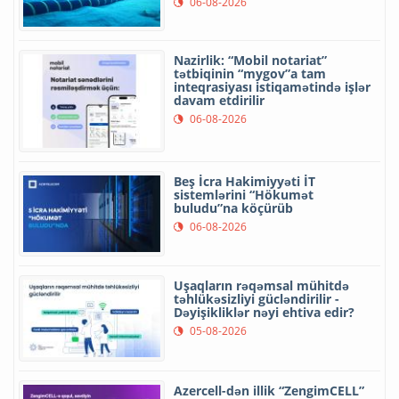
06-08-2026
Nazirlik: “Mobil notariat”
tətbiqinin “mygov”a tam
inteqrasiyası istiqamətində işlər
davam etdirilir
06-08-2026
Beş İcra Hakimiyyəti İT
sistemlərini “Hökumət
buludu”na köçürüb
06-08-2026
Uşaqların rəqəmsal mühitdə
təhlükəsizliyi gücləndirilir -
Dəyişikliklər nəyi ehtiva edir?
05-08-2026
Azercell-dən illik “ZengimCELL”