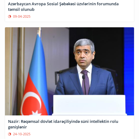
Azərbaycan Avropa Sosial Şəbəkəsi üzvlərinin forumunda
təmsil olunub
09-04-2025
Nazir: Rəqəmsal dövlət idarəçiliyində süni intellektin rolu
genişlənir
24-10-2025