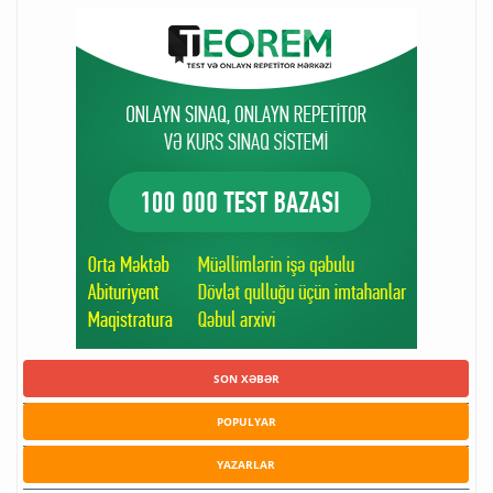
SON XƏBƏR
POPULYAR
YAZARLAR