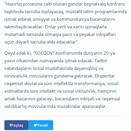
"Hazırlıq prosesinə cəlb olunan gənclər beynəlxalq konfrans
təşkilində təcrübə toplayacaq, müxtəlif təlim proqramlarında
iştirak edərək ünsiyyət və kommunikasiya bacarıqlarını
təkmilləşdirəcəklər. Onlar yerli və xarici qonaqlarla
mütəmadi təmasda olmaqla şəxsi və peşəkar inkişafları
üçün dəyərli təcrübə əldə edəcəklər".
Qeyd edək ki, "SOCGOV" konfransında dünyanın 20-yə
yaxın ölkəsindən nümayəndə iştirak edəcək. Tədbir
vətəndaşların sosial müdafiəsində dayanıqlılıq və
innovativlik mövzularını gündəmə gətirəcək. Ekspertlər
rəqəmsal dövlət və süni intellektlə transformasiya, sosial
xidmətlərdə süni intellekt və sosial inklüzivlik, həmçinin
əmək bazarının gələcəyi, bacarıqların inkişafı və rəqəmsal
sahibkarlıq mövzularında müzakirələr aparacaqlar.
Paylaş
Tweet