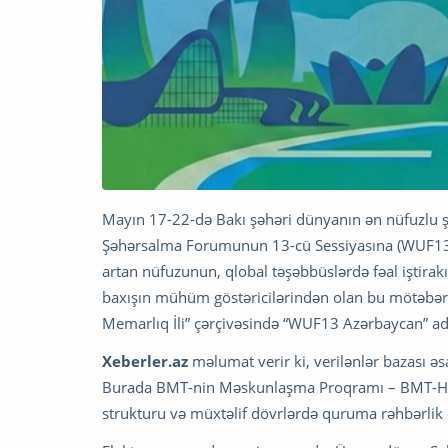
Mayın 17-22-də Bakı şəhəri dünyanın ən nüfuzlu
Şəhərsalma Forumunun 13-cü Sessiyasına (WUF13) 
artan nüfuzunun, qlobal təşəbbüslərdə fəal iştirak
baxışın mühüm göstəricilərindən olan bu mötəbər 
Memarlıq İli” çərçivəsində “WUF13 Azərbaycan” adl
Xeberler.az
məlumat verir ki, verilənlər bazası ə
Burada BMT-nin Məskunlaşma Proqramı – BMT-Habit
strukturu və müxtəlif dövrlərdə quruma rəhbərlik e