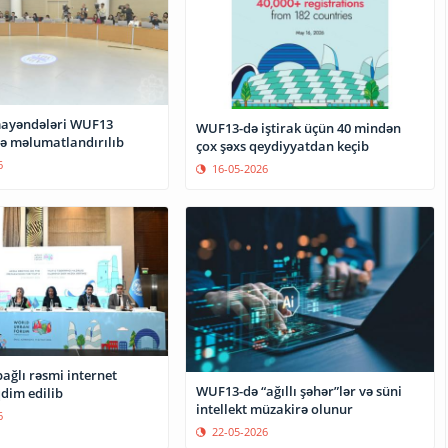
ayəndələri WUF13
WUF13-də iştirak üçün 40 mindən
də məlumatlandırılıb
çox şəxs qeydiyyatdan keçib
6
16-05-2026
ağlı rəsmi internet
WUF13-də “ağıllı şəhər”lər və süni
qdim edilib
intellekt müzakirə olunur
6
22-05-2026