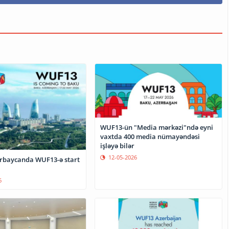
WUF13-ün "Media mərkəzi"ndə eyni
vaxtda 400 media nümayəndəsi
işləyə bilər
12-05-2026
rbaycanda WUF13-ə start
6