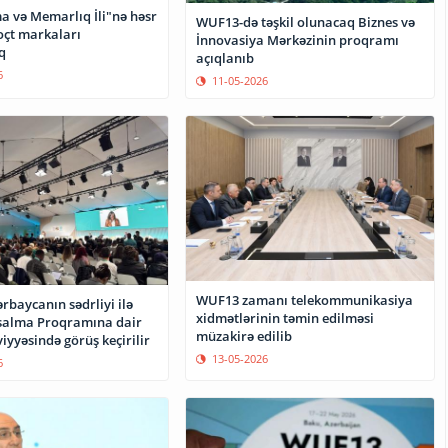
a və Memarlıq İli"nə həsr
WUF13-də təşkil olunacaq Biznes və
çt markaları
İnnovasiya Mərkəzinin proqramı
q
açıqlanıb
6
11-05-2026
WUF13 zamanı telekommunikasiya
baycanın sədrliyi ilə
xidmətlərinin təmin edilməsi
salma Proqramına dair
müzakirə edilib
viyyəsində görüş keçirilir
13-05-2026
6