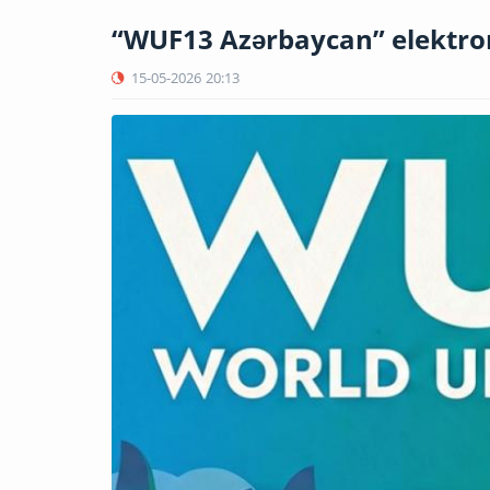
“WUF13 Azərbaycan” elektron
15-05-2026
20:13