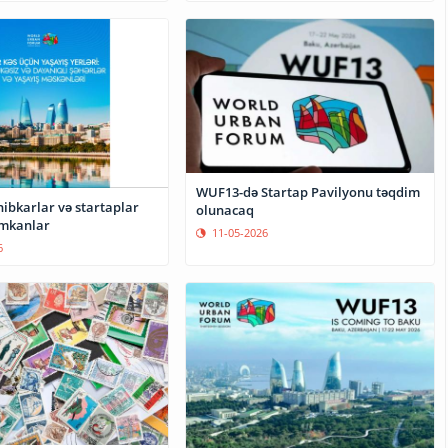
WUF13-də Startap Pavilyonu təqdim
ibkarlar və startaplar
olunacaq
imkanlar
11-05-2026
6