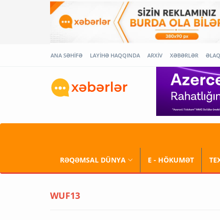
ANA SƏHİFƏ
LAYİHƏ HAQQINDA
ARXİV
XƏBƏRLƏR
ƏLA
RƏQƏMSAL DÜNYA
E - HÖKUMƏT
TE
WUF13