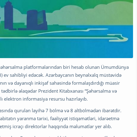
 şəhərsalma platformalarından biri hesab olunan Ümumdünya
ev sahibliyi edəcək. Azərbaycanın beynəlxalq müstəvidə
ının və dayanıqlı inkişaf sahəsində formalaşdırdığı müasir
tədbirlə əlaqədar Prezident Kitabxanası “Şəhərsalma və
ı elektron informasiya resursu hazırlayıb.
sasında qurulan layihə 7 bölmə və 8 altbölmədən ibarətdir.
atın yaranma tarixi, fəaliyyət istiqamətləri, idarəetmə
tmiş icraçı direktorlar haqqında məlumatlar yer alıb.