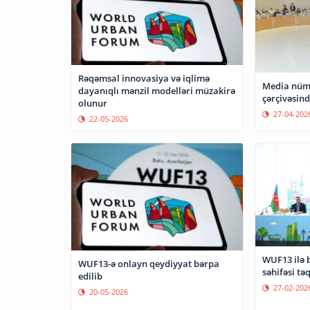
Rəqəmsal innovasiya və iqlimə
Media nüm
dayanıqlı mənzil modelləri müzakirə
çərçivəsin
olunur
27-04-202
22-05-2026
WUF13 ilə b
WUF13-ə onlayn qeydiyyat bərpa
səhifəsi tə
edilib
27-02-202
20-05-2026