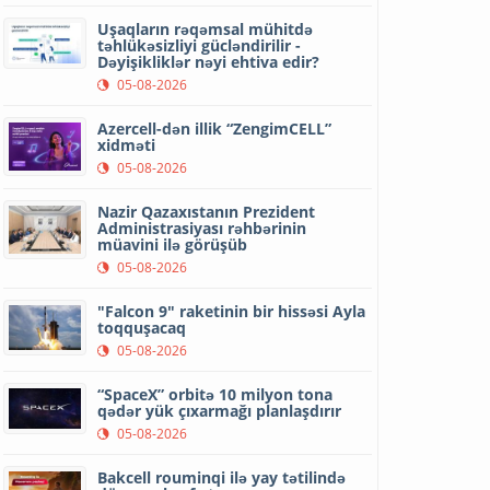
Uşaqların rəqəmsal mühitdə
təhlükəsizliyi gücləndirilir -
Dəyişikliklər nəyi ehtiva edir?
05-08-2026
Azercell-dən illik “ZengimCELL”
xidməti
05-08-2026
Nazir Qazaxıstanın Prezident
Administrasiyası rəhbərinin
müavini ilə görüşüb
05-08-2026
"Falcon 9" raketinin bir hissəsi Ayla
toqquşacaq
05-08-2026
“SpaceX” orbitə 10 milyon tona
qədər yük çıxarmağı planlaşdırır
05-08-2026
Bakcell rouminqi ilə yay tətilində