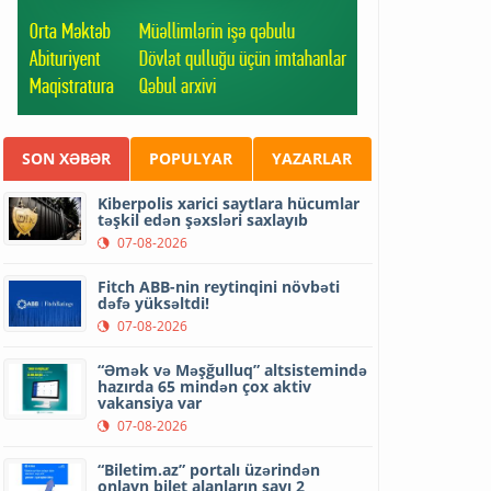
SON XƏBƏR
POPULYAR
YAZARLAR
Kiberpolis xarici saytlara hücumlar
təşkil edən şəxsləri saxlayıb
07-08-2026
Fitch ABB-nin reytinqini növbəti
dəfə yüksəltdi!
07-08-2026
“Əmək və Məşğulluq” altsistemində
hazırda 65 mindən çox aktiv
vakansiya var
07-08-2026
“Biletim.az” portalı üzərindən
onlayn bilet alanların sayı 2