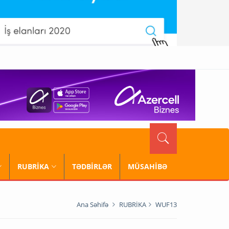
RUBRİKA
TƏDBİRLƏR
MÜSAHİBƏ
Ana Səhifə
RUBRİKA
WUF13