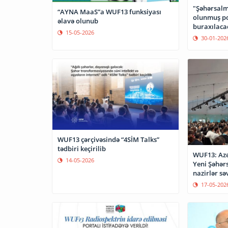
"Şəhərsalm
“AYNA MaaS”a WUF13 funksiyası
olunmuş po
əlavə olunub
buraxılaca
15-05-2026
30-01-202
WUF13 çərçivəsində “4SİM Talks”
tədbiri keçirilib
WUF13: Azər
14-05-2026
Yeni Şəhər
nazirlər sə
17-05-202