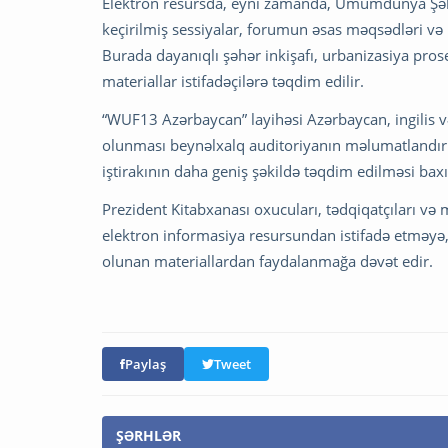
Elektron resursda, eyni zamanda, Ümumdünya Şəhər
keçirilmiş sessiyalar, forumun əsas məqsədləri və
Burada dayanıqlı şəhər inkişafı, urbanizasiya pro
materiallar istifadəçilərə təqdim edilir.
“WUF13 Azərbaycan” layihəsi Azərbaycan, ingilis və
olunması beynəlxalq auditoriyanın məlumatlandır
iştirakının daha geniş şəkildə təqdim edilməsi b
Prezident Kitabxanası oxucuları, tədqiqatçıları v
elektron informasiya resursundan istifadə etməy
olunan materiallardan faydalanmağa dəvət edir.
Paylaş
Tweet
ŞƏRHLƏR