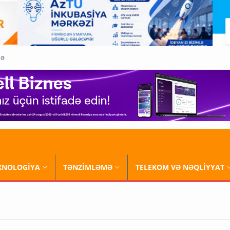
QƏ
XNOLOGİYA
TƏNZİMLƏMƏ
TELEKOM VƏ NƏQLİYYAT