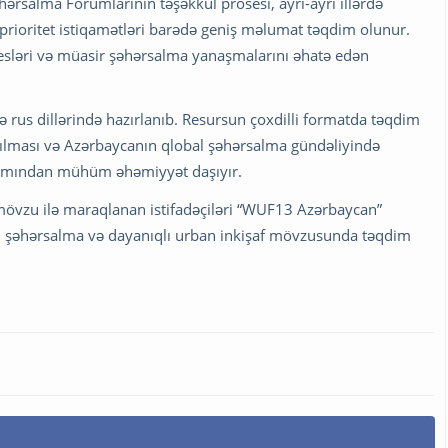
salma Forumlarının təşəkkül prosesi, ayrı-ayrı illərdə
 prioritet istiqamətləri barədə geniş məlumat təqdim olunur.
sesləri və müasir şəhərsalma yanaşmalarını əhatə edən
 rus dillərində hazırlanıb. Resursun çoxdilli formatda təqdim
ılması və Azərbaycanın qlobal şəhərsalma gündəliyində
axımından mühüm əhəmiyyət daşıyır.
ə mövzu ilə maraqlanan istifadəçiləri “WUF13 Azərbaycan”
ə, şəhərsalma və dayanıqlı urban inkişaf mövzusunda təqdim