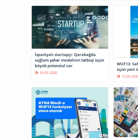
İspaniyalı startapçı: Qarabağda
sağlam şəhər modelinin tətbiqi üçün
WUF13: Sah
böyük potensial var
üçün yeni 
20-05-2026
13-05-202