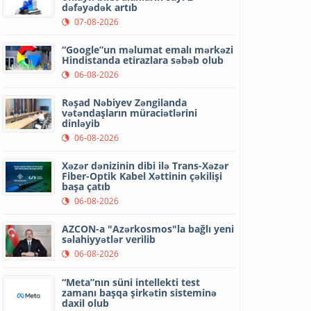
dəfəyədək artıb
07-08-2026
“Google”un məlumat emalı mərkəzi
Hindistanda etirazlara səbəb olub
06-08-2026
Rəşad Nəbiyev Zəngilanda
vətəndaşların müraciətlərini
dinləyib
06-08-2026
Xəzər dənizinin dibi ilə Trans-Xəzər
Fiber-Optik Kabel Xəttinin çəkilişi
başa çatıb
06-08-2026
AZCON-a "Azərkosmos"la bağlı yeni
səlahiyyətlər verilib
06-08-2026
“Meta”nın süni intellekti test
zamanı başqa şirkətin sisteminə
daxil olub