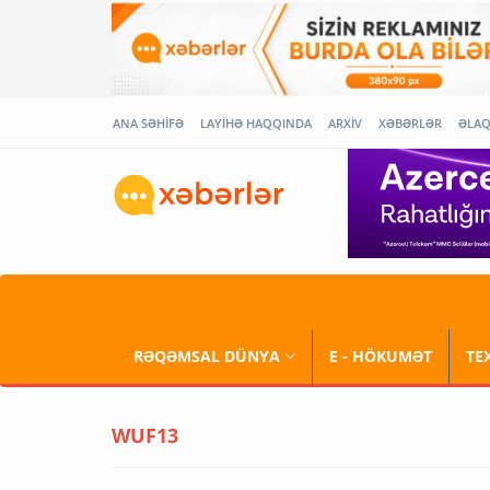
ANA SƏHİFƏ
LAYİHƏ HAQQINDA
ARXİV
XƏBƏRLƏR
ƏLA
RƏQƏMSAL DÜNYA
E - HÖKUMƏT
TE
WUF13