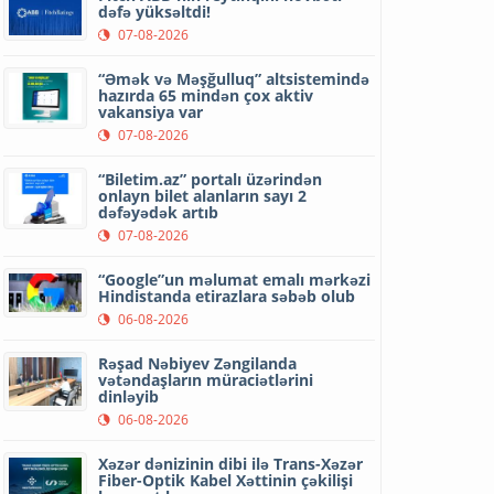
dəfə yüksəltdi!
07-08-2026
“Əmək və Məşğulluq” altsistemində
hazırda 65 mindən çox aktiv
vakansiya var
07-08-2026
“Biletim.az” portalı üzərindən
onlayn bilet alanların sayı 2
dəfəyədək artıb
07-08-2026
“Google”un məlumat emalı mərkəzi
Hindistanda etirazlara səbəb olub
06-08-2026
Rəşad Nəbiyev Zəngilanda
vətəndaşların müraciətlərini
dinləyib
06-08-2026
Xəzər dənizinin dibi ilə Trans-Xəzər
Fiber-Optik Kabel Xəttinin çəkilişi