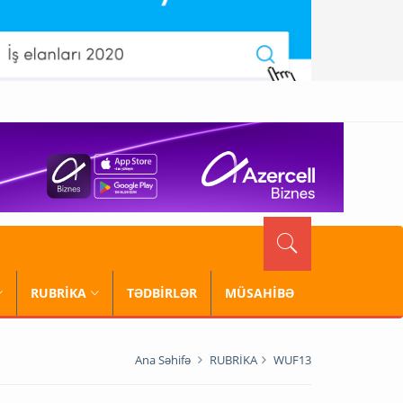
RUBRİKA
TƏDBİRLƏR
MÜSAHİBƏ
Ana Səhifə
RUBRİKA
WUF13