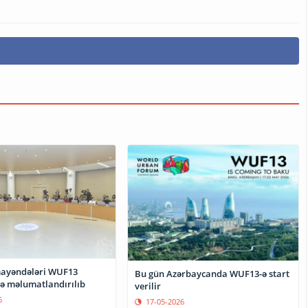
ayəndələri WUF13
Bu gün Azərbaycanda WUF13-ə start
də məlumatlandırılıb
verilir
6
17-05-2026