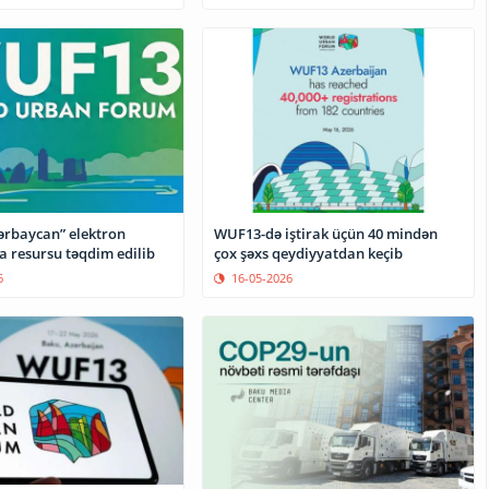
WUF13-də iştirak üçün 40 mindən
rbaycan” elektron
çox şəxs qeydiyyatdan keçib
a resursu təqdim edilib
16-05-2026
6