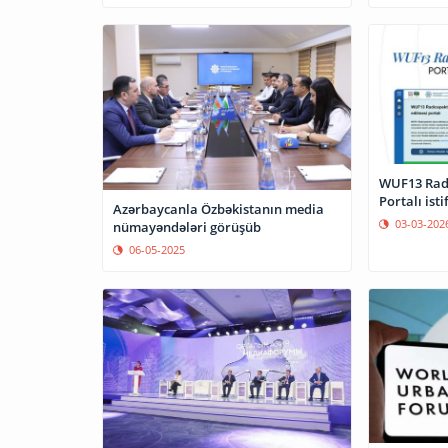
WUF13 Radi
Portalı isti
Azərbaycanla Özbəkistanın media
03-03-202
nümayəndələri görüşüb
06-05-2025