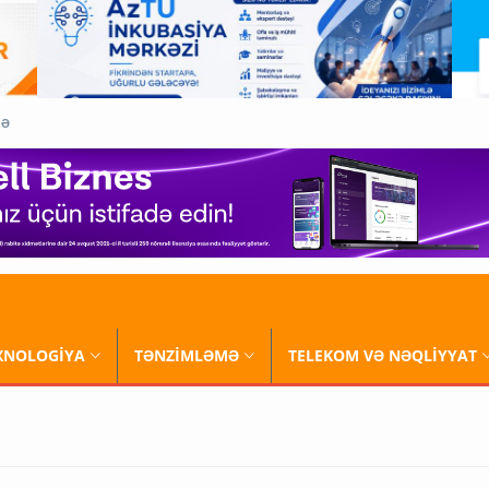
QƏ
XNOLOGİYA
TƏNZİMLƏMƏ
TELEKOM VƏ NƏQLİYYAT