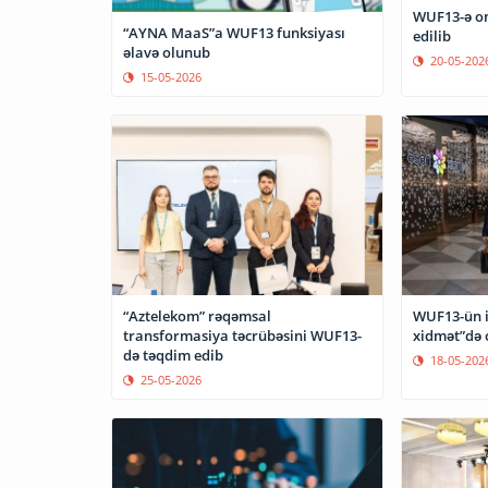
WUF13-ə on
“AYNA MaaS”a WUF13 funksiyası
edilib
əlavə olunub
20-05-202
15-05-2026
“Aztelekom” rəqəmsal
WUF13-ün i
transformasiya təcrübəsini WUF13-
xidmət”də 
də təqdim edib
18-05-202
25-05-2026