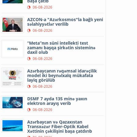
başa çatıb
06-08-2026
AZCON-a "Azərkosmos"la bağlı yeni
səlahiyyətlər verilib
06-08-2026
“Meta”nın süni intellekti test
zamanı başqa şirkətin sisteminə
daxil olub
06-08-2026
Azərbaycanın rəqəmsal idarəçilik
model iki beynəlxalq mükafata
layiq görülüb
06-08-2026
DSMF 7 ayda 135 minə yaxın
elektron arayış verib
06-08-2026
Azərbaycan və Qazaxıstan
Transxəzər Fiber-Optik Kabel
Xəttinin çəkilişini başa çatdırıb