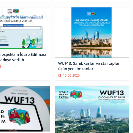
ospektrin İdarə Edilməsi
fadəyə verilib
WUF13: Sahibkarlar və startaplar
6
üçün yeni imkanlar
13-05-2026