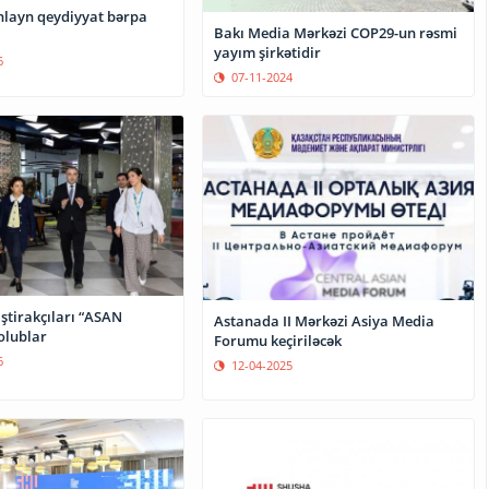
layn qeydiyyat bərpa
Bakı Media Mərkəzi COP29-un rəsmi
yayım şirkətidir
6
07-11-2024
ştirakçıları “ASAN
Astanada II Mərkəzi Asiya Media
olublar
Forumu keçiriləcək
6
12-04-2025