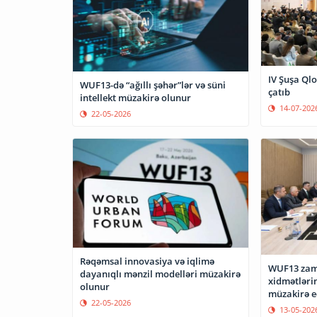
IV Şuşa Ql
WUF13-də “ağıllı şəhər”lər və süni
çatıb
intellekt müzakirə olunur
14-07-202
22-05-2026
Rəqəmsal innovasiya və iqlimə
WUF13 zam
dayanıqlı mənzil modelləri müzakirə
xidmətləri
olunur
müzakirə e
22-05-2026
13-05-202