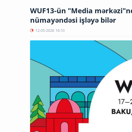
WUF13-ün "Media mərkəzi"nd
nümayəndəsi işləyə bilər
12-05-2026
16:10