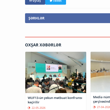
Paylaş
Tweet
ŞƏRHLƏR
OXŞAR XƏBƏRLƏR
Media nüm
WUF13-ün yekun mətbuat konfransı
çərçivəsin
keçirilir
27-04-202
22-05-2026