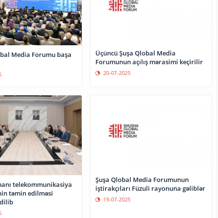
Üçüncü Şuşa Qlobal Media
obal Media Forumu başa
Forumunun açılış mərasimi keçirilir
20-07-2025
6
Şuşa Qlobal Media Forumunun
anı telekommunikasiya
iştirakçıları Füzuli rayonuna gəliblər
nin təmin edilməsi
19-07-2025
dilib
6