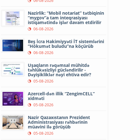
06-08-2026
Nazirlik: “Mobil notariat” tətbiqinin
“mygov”a tam inteqrasiyası
istiqamətində işlər davam etdirilir
06-08-2026
Beş İcra Hakimiyyəti İT sistemlərini
“Hökumət buludu”na köçürüb
06-08-2026
Uşaqların rəqəmsal mühitdə
təhlükəsizliyi gücləndirilir -
Dəyişikliklər nəyi ehtiva edir?
05-08-2026
Azercell-dən illik “ZengimCELL”
xidməti
05-08-2026
Nazir Qazaxıstanın Prezident
Administrasiyası rəhbərinin
müavini ilə görüşüb
05-08-2026