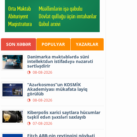
SON XƏBƏR
POPULYAR
YAZARLAR
Danimarka məktəblərdə süni
intellektdən istifadəyə nəzarəti
sərtləşdirir
08-08-2026
“Azərkosmos”un KOSMİK
Akademiyası mükafata layiq
görülüb
08-08-2026
Kiberpolis xarici saytlara hücumlar
təşkil edən şəxsləri saxlayıb
07-08-2026
Fitch ABB-nin reytinqini növbəti