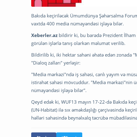
Bakıda keçiriləcək Ümumdünya Şəhərsalma Forum
vaxtda 400 media nümayəndəsi işləyə bilər.
Xeberler.az
bildirir ki, bu barədə Prezident İlha
görülən işlərlə tanış olarkən məlumat verilib.
Bildirilib ki, iki hektar sahəni əhatə edən zonada 
"Dialoq zalları" yerləşir:
"Media mərkəzi"ndə iş sahəsi, canlı yayım və müsah
istirahət sahəsi mövcuddur. "Media mərkəzi"nin 
nümayəndəsi işləyə bilər".
Qeyd edək ki, WUF13 mayın 17-22-də Bakıda keç
(UN-Habitat) ilə sıx əməkdaşlığı çərçivəsində keçiri
həlləri sahəsində beynəlxalq təcrübə mübadiləsinə