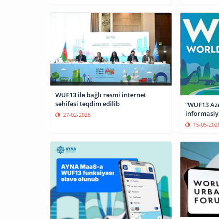
WUF13 ilə bağlı rəsmi internet
səhifəsi təqdim edilib
“WUF13 Azə
informasiy
27-02-2026
15-05-202