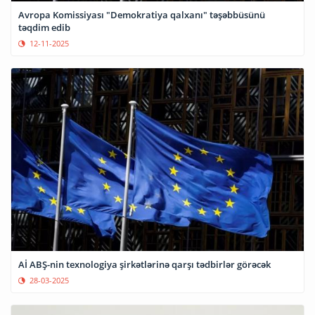
Avropa Komissiyası "Demokratiya qalxanı" təşəbbüsünü
təqdim edib
12-11-2025
Aİ ABŞ-nin texnologiya şirkətlərinə qarşı tədbirlər görəcək
28-03-2025