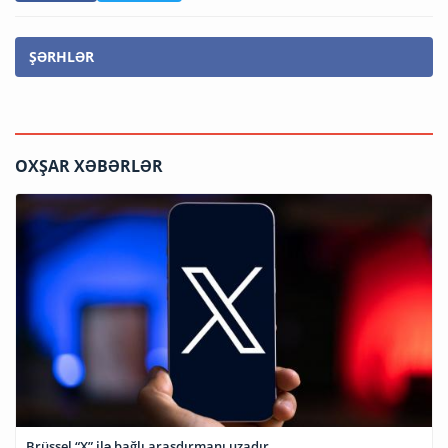
ŞƏRHLƏR
OXŞAR XƏBƏRLƏR
Brüssel “X” ilə bağlı araşdırmanı uzadır