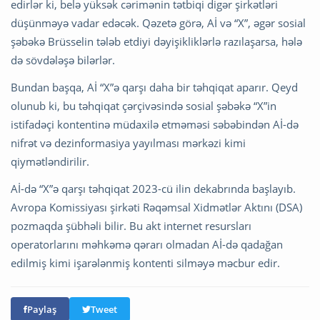
edirlər ki, belə yüksək cərimənin tətbiqi digər şirkətləri
düşünməyə vadar edəcək. Qəzetə görə, Aİ və “X”, əgər sosial
şəbəkə Brüsselin tələb etdiyi dəyişikliklərlə razılaşarsa, hələ
də sövdələşə bilərlər.
Bundan başqa, Aİ “X”ə qarşı daha bir təhqiqat aparır. Qeyd
olunub ki, bu təhqiqat çərçivəsində sosial şəbəkə “X”in
istifadəçi kontentinə müdaxilə etməməsi səbəbindən Aİ-də
nifrət və dezinformasiya yayılması mərkəzi kimi
qiymətləndirilir.
Aİ-də “X”ə qarşı təhqiqat 2023-cü ilin dekabrında başlayıb.
Avropa Komissiyası şirkəti Rəqəmsal Xidmətlər Aktını (DSA)
pozmaqda şübhəli bilir. Bu akt internet resursları
operatorlarını məhkəmə qərarı olmadan Aİ-də qadağan
edilmiş kimi işarələnmiş kontenti silməyə məcbur edir.
Paylaş
Tweet