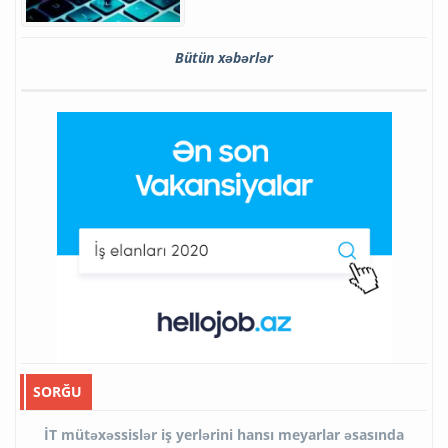
Bütün xəbərlər
SORĞU
İT mütəxəssislər iş yerlərini hansı meyarlar əsasında