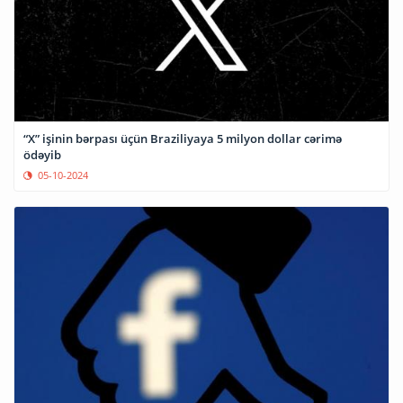
“X” işinin bərpası üçün Braziliyaya 5 milyon dollar cərimə
ödəyib
05-10-2024