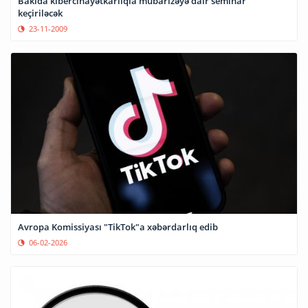
Bakıda kibercinayətkarlıqla mübarizəyə dair seminar
keçiriləcək
23-11-2009
Avropa Komissiyası "TikTok"a xəbərdarlıq edib
06-02-2026