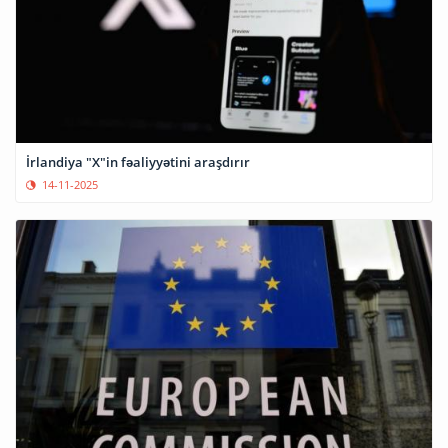
İrlandiya "X"in fəaliyyətini araşdırır
14-11-2025