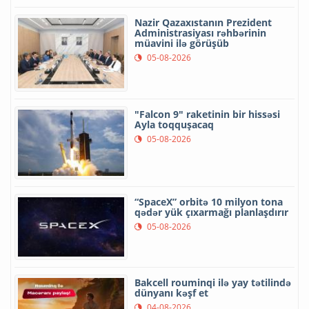
Nazir Qazaxıstanın Prezident
Administrasiyası rəhbərinin
müavini ilə görüşüb
05-08-2026
"Falcon 9" raketinin bir hissəsi
Ayla toqquşacaq
05-08-2026
“SpaceX” orbitə 10 milyon tona
qədər yük çıxarmağı planlaşdırır
05-08-2026
Bakcell rouminqi ilə yay tətilində
dünyanı kəşf et
04-08-2026