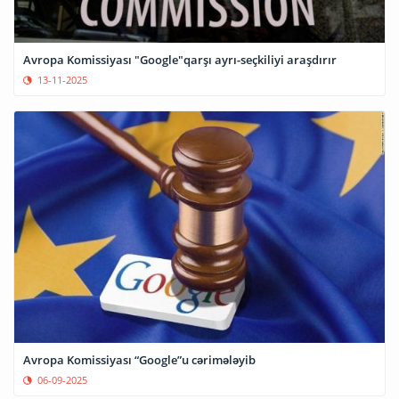
Avropa Komissiyası "Google"qarşı ayrı-seçkiliyi araşdırır
13-11-2025
Avropa Komissiyası “Google”u cərimələyib
06-09-2025