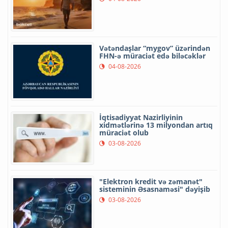
Vətəndaşlar “mygov” üzərindən
FHN-ə müraciət edə biləcəklər
04-08-2026
İqtisadiyyat Nazirliyinin
xidmətlərinə 13 milyondan artıq
müraciət olub
03-08-2026
"Elektron kredit və zəmanət"
sisteminin Əsasnaməsi" dəyişib
03-08-2026