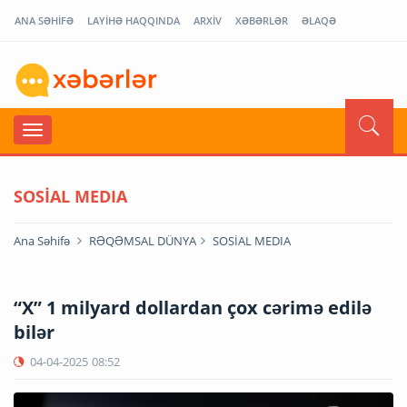
ANA SƏHİFƏ
LAYİHƏ HAQQINDA
ARXİV
XƏBƏRLƏR
ƏLAQƏ
SOSİAL MEDIA
Ana Səhifə
RƏQƏMSAL DÜNYA
SOSİAL MEDIA
“X” 1 milyard dollardan çox cərimə edilə
bilər
04-04-2025
08:52