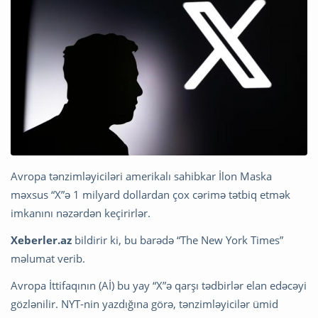
Avropa tənzimləyiciləri amerikalı sahibkar İlon Maska
məxsus “X”ə 1 milyard dollardan çox cərimə tətbiq etmək
imkanını nəzərdən keçirirlər.
Xeberler.az
bildirir ki, bu barədə “The New York Times”
məlumat verib.
Avropa İttifaqının (Aİ) bu yay “X”ə qarşı tədbirlər elan edəcəyi
gözlənilir. NYT-nin yazdığına görə, tənzimləyicilər ümid