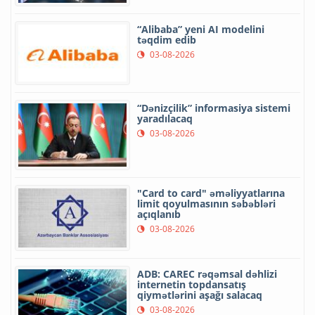
“Alibaba” yeni AI modelini
təqdim edib
03-08-2026
“Dənizçilik” informasiya sistemi
yaradılacaq
03-08-2026
"Card to card" əməliyyatlarına
limit qoyulmasının səbəbləri
açıqlanıb
03-08-2026
ADB: CAREC rəqəmsal dəhlizi
internetin topdansatış
qiymətlərini aşağı salacaq
03-08-2026