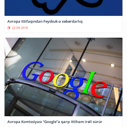
Avropa Ittifaqından Feysbuk-a xəbərdarlıq
22-09-2018
Avropa Komissiyası “Google”a qarşı ittiham irəli sürür