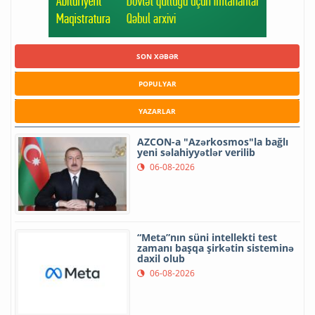
SON XƏBƏR
POPULYAR
YAZARLAR
AZCON-a "Azərkosmos"la bağlı
yeni səlahiyyətlər verilib
06-08-2026
“Meta”nın süni intellekti test
zamanı başqa şirkətin sisteminə
daxil olub
06-08-2026