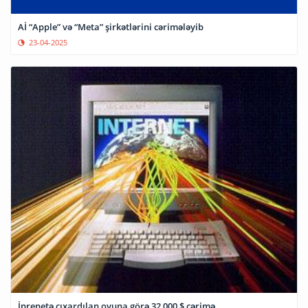
Aİ “Apple” və “Meta” şirkətlərini cərimələyib
23-04-2025
İnrenetə çıxardılan oyuna görə 32 000 $ cərimə