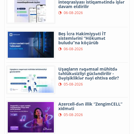
inteqrasiyası istiqamətində işlər
davam etdirilir
06-08-2026
Beş İcra Hakimiyyəti İT
sistemlərini “Hökumət
buludu”na köçürüb
06-08-2026
Uşaqların rəqəmsal mühitdə
təhlükəsizliyi gücləndirilir -
Dəyişikliklər nəyi ehtiva edir?
05-08-2026
Azercell-dən illik “ZengimCELL”
xidməti
05-08-2026