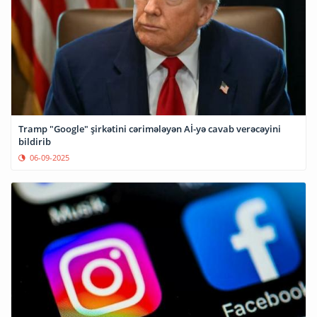
Tramp "Google" şirkətini cərimələyən Aİ-yə cavab verəcəyini
bildirib
06-09-2025