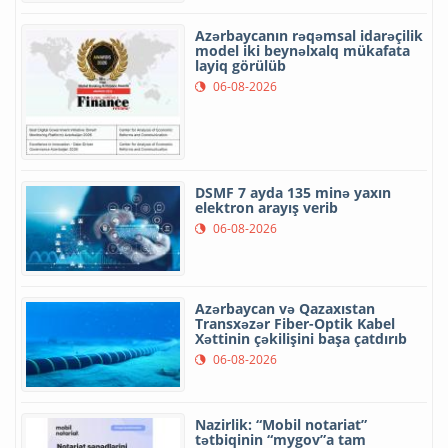
Azərbaycanın rəqəmsal idarəçilik
model iki beynəlxalq mükafata
layiq görülüb
06-08-2026
DSMF 7 ayda 135 minə yaxın
elektron arayış verib
06-08-2026
Azərbaycan və Qazaxıstan
Transxəzər Fiber-Optik Kabel
Xəttinin çəkilişini başa çatdırıb
06-08-2026
Nazirlik: “Mobil notariat”
tətbiqinin “mygov”a tam