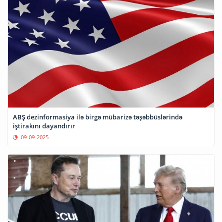
ABŞ dezinformasiya ilə birgə mübarizə təşəbbüslərində
iştirakını dayandırır
09-09-2025