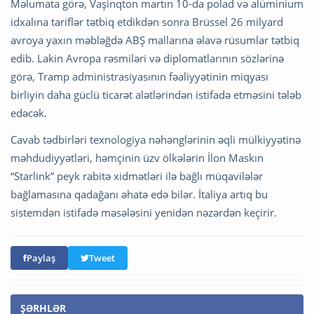
Məlumata görə, Vaşinqton martın 10-da polad və alüminium
idxalına tariflər tətbiq etdikdən sonra Brüssel 26 milyard
avroya yaxın məbləğdə ABŞ mallarına əlavə rüsumlar tətbiq
edib. Lakin Avropa rəsmiləri və diplomatlarının sözlərinə
görə, Tramp administrasiyasının fəaliyyətinin miqyası
birliyin daha güclü ticarət alətlərindən istifadə etməsini tələb
edəcək.
Cavab tədbirləri texnologiya nəhənglərinin əqli mülkiyyətinə
məhdudiyyətləri, həmçinin üzv ölkələrin İlon Maskın
“Starlink” peyk rabitə xidmətləri ilə bağlı müqavilələr
bağlamasına qadağanı əhatə edə bilər. İtaliya artıq bu
sistemdən istifadə məsələsini yenidən nəzərdən keçirir.
Paylaş
Tweet
ŞƏRHLƏR