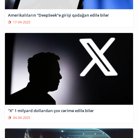
Amerikalıların “DeepSeek”ə girişi qadağan edilə bilər
17-04-2025
“X” 1 milyard dollardan çox cərimə edilə bilər
04-04-2025