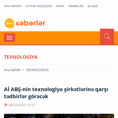
ANA SƏHİFƏ
LAYİHƏ HAQQINDA
ARXİV
XƏBƏRLƏR
ƏLAQƏ
TEXNOLOGİYA
Ana Səhifə
TEXNOLOGİYA
Aİ ABŞ-nin texnologiya şirkətlərinə qarşı
tədbirlər görəcək
28-03-2025
10:19