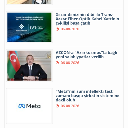
Xəzər dənizinin dibi ilə Trans-
Xəzər Fiber-Optik Kabel Xəttinin
çəkilişi başa çatıb
06-08-2026
AZCON-a "Azərkosmos"la bağlı
yeni səlahiyyətlər verilib
06-08-2026
“Meta”nın süni intellekti test
zamanı başqa şirkətin sisteminə
daxil olub
06-08-2026