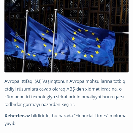
Avropa İttifaqı (Aİ) Vaşinqtonun Avropa məhsullarına tətbiq
etdiyi rüsumlara cavab olaraq ABŞ-dən xidmət ixracına, o
cümlədən iri texnologiya şirkətlərinin əməliyyatlarına qarşı
tədbirlər görməyi nəzərdən keçirir.
Xeberler.az
bildirir ki, bu barədə “Financial Times” məlumat
yayıb.