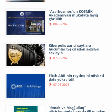
“Azərkosmos”un KOSMİK
Akademiyası mükafata layiq
görülüb
08-08-2026
Kiberpolis xarici saytlara
hücumlar təşkil edən şəxsləri
saxlayıb
07-08-2026
Fitch ABB-nin reytinqini növbəti
dəfə yüksəltdi!
07-08-2026
“Əmək və Məşğulluq”
altsistemində hazırda 65 mindən