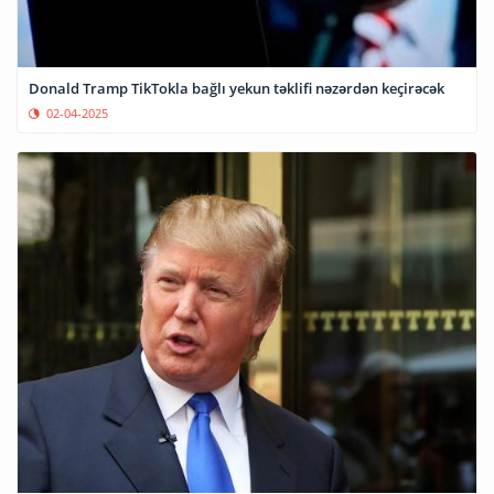
Donald Tramp TikTokla bağlı yekun təklifi nəzərdən keçirəcək
02-04-2025