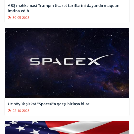
ABŞ məhkəməsi Trampın ticarət tariflərini dayandırmaqdan
imtina edib
30-05-2025
Üç böyük şirkət "SpaceX"ə qarşı birləşə bilər
22-10-2025