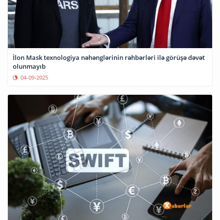
İlon Mask texnologiya nəhənglərinin rəhbərləri ilə görüşə dəvət
olunmayıb
04-09-2025