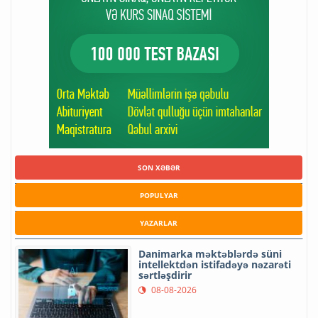
SON XƏBƏR
POPULYAR
YAZARLAR
Danimarka məktəblərdə süni
intellektdən istifadəyə nəzarəti
sərtləşdirir
08-08-2026