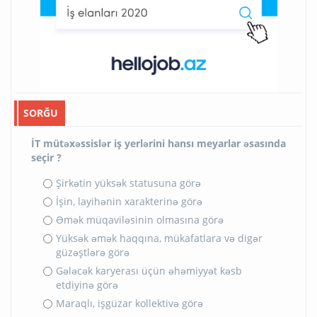
SORĞU
İT mütəxəssislər iş yerlərini hansı meyarlar əsasında
seçir ?
Şirkətin yüksək statusuna görə
İşin, layihənin xarakterinə görə
Əmək müqaviləsinin olmasına görə
Yüksək əmək haqqına, mükafatlara və digər
güzəştlərə görə
Gələcək karyerası üçün əhəmiyyət kəsb
etdiyinə görə
Maraqlı, işgüzar kollektivə görə