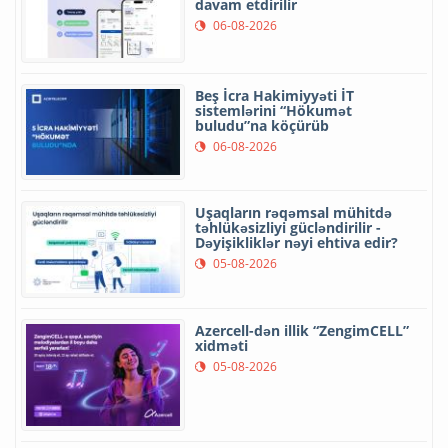
davam etdirilir
06-08-2026
Beş İcra Hakimiyyəti İT
sistemlərini “Hökumət
buludu”na köçürüb
06-08-2026
Uşaqların rəqəmsal mühitdə
təhlükəsizliyi gücləndirilir -
Dəyişikliklər nəyi ehtiva edir?
05-08-2026
Azercell-dən illik “ZengimCELL”
xidməti
05-08-2026