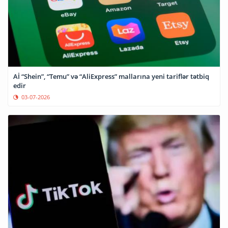
Aİ “Shein”, “Temu” və “AliExpress” mallarına yeni tariflər tətbiq
edir
03-07-2026