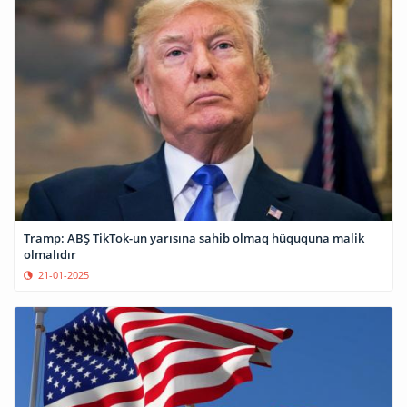
Tramp: ABŞ TikTok-un yarısına sahib olmaq hüququna malik
olmalıdır
21-01-2025