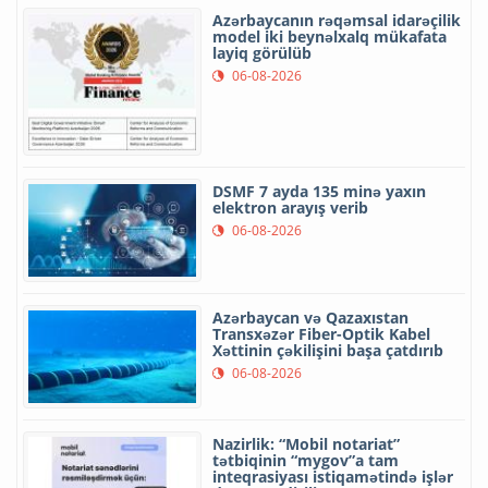
Azərbaycanın rəqəmsal idarəçilik
model iki beynəlxalq mükafata
layiq görülüb
06-08-2026
DSMF 7 ayda 135 minə yaxın
elektron arayış verib
06-08-2026
Azərbaycan və Qazaxıstan
Transxəzər Fiber-Optik Kabel
Xəttinin çəkilişini başa çatdırıb
06-08-2026
Nazirlik: “Mobil notariat”
tətbiqinin “mygov”a tam
inteqrasiyası istiqamətində işlər