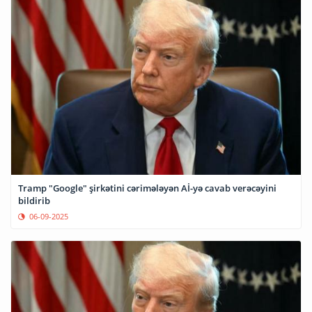
Tramp "Google" şirkətini cərimələyən Aİ-yə cavab verəcəyini
bildirib
06-09-2025