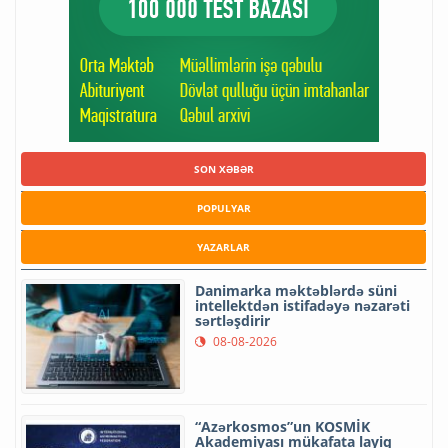
SON XƏBƏR
POPULYAR
YAZARLAR
Danimarka məktəblərdə süni
intellektdən istifadəyə nəzarəti
sərtləşdirir
08-08-2026
“Azərkosmos”un KOSMİK
Akademiyası mükafata layiq