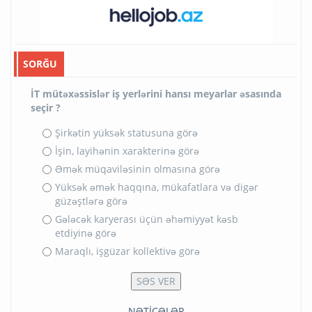
SORĞU
İT mütəxəssislər iş yerlərini hansı meyarlar əsasında
seçir ?
Şirkətin yüksək statusuna görə
İşin, layihənin xarakterinə görə
Əmək müqaviləsinin olmasına görə
Yüksək əmək haqqına, mükafatlara və digər
güzəştlərə görə
Gələcək karyerası üçün əhəmiyyət kəsb
etdiyinə görə
Maraqlı, işgüzar kollektivə görə
NƏTİCƏLƏR