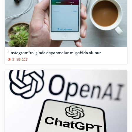
"Instagram"ın işində dayanmalar müşahidə olunur
31-03-2021