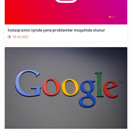
İnstaqramın işində yenə problemlər müşahidə olunur
19-10-2021