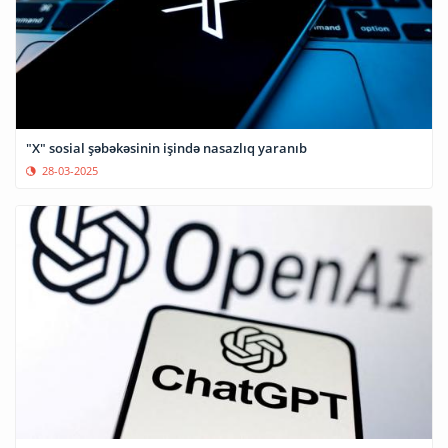
"X" sosial şəbəkəsinin işində nasazlıq yaranıb
28-03-2025