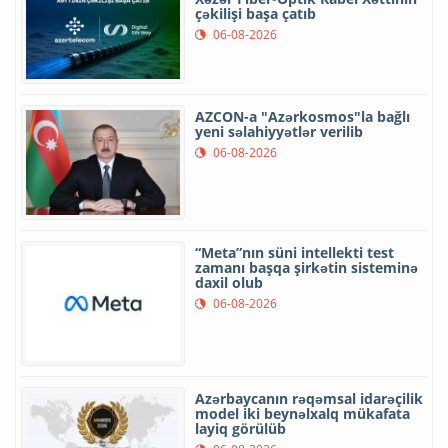
çəkilişi başa çatıb
06-08-2026
AZCON-a "Azərkosmos"la bağlı
yeni səlahiyyətlər verilib
06-08-2026
“Meta”nın süni intellekti test
zamanı başqa şirkətin sisteminə
daxil olub
06-08-2026
Azərbaycanın rəqəmsal idarəçilik
model iki beynəlxalq mükafata
layiq görülüb