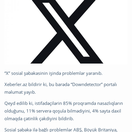
“X” sosial şəbəkəsinin işində problemlər yaranıb.
Xeberler.az bildirir ki, bu barədə “Downdetector” portalı
məlumat yayıb.
Qeyd edilib ki, istifadəçilərin 85% proqramda nasazlıqların
olduğunu, 11% serverə qoşula bilmədiyini, 4% sayta daxil
olmaqda çətinlik çəkdiyini bildirib.
Sosial şəbəkə ilə bağlı problemlər ABŞ, Böyük Britaniya,