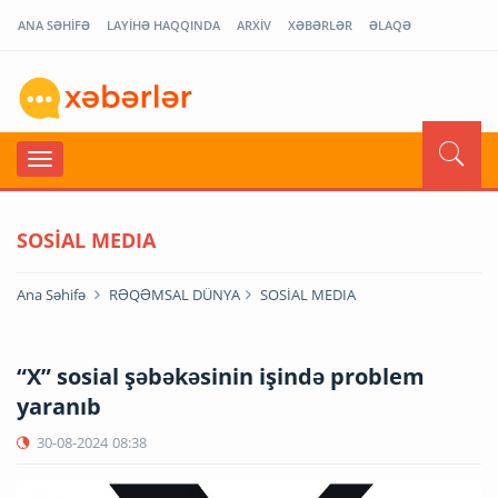
ANA SƏHİFƏ
LAYİHƏ HAQQINDA
ARXİV
XƏBƏRLƏR
ƏLAQƏ
SOSİAL MEDIA
Ana Səhifə
RƏQƏMSAL DÜNYA
SOSİAL MEDIA
“X” sosial şəbəkəsinin işində problem
yaranıb
30-08-2024
08:38