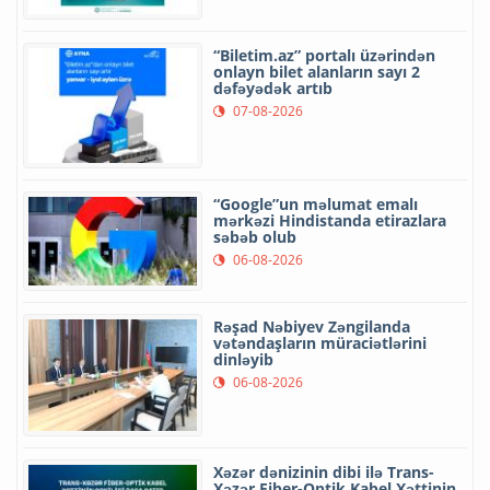
“Biletim.az” portalı üzərindən
onlayn bilet alanların sayı 2
dəfəyədək artıb
07-08-2026
“Google”un məlumat emalı
mərkəzi Hindistanda etirazlara
səbəb olub
06-08-2026
Rəşad Nəbiyev Zəngilanda
vətəndaşların müraciətlərini
dinləyib
06-08-2026
Xəzər dənizinin dibi ilə Trans-
Xəzər Fiber-Optik Kabel Xəttinin