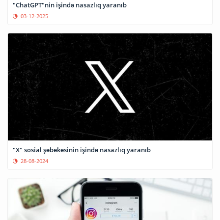
"ChatGPT"nin işində nasazlıq yaranıb
03-12-2025
"X" sosial şəbəkəsinin işində nasazlıq yaranıb
28-08-2024