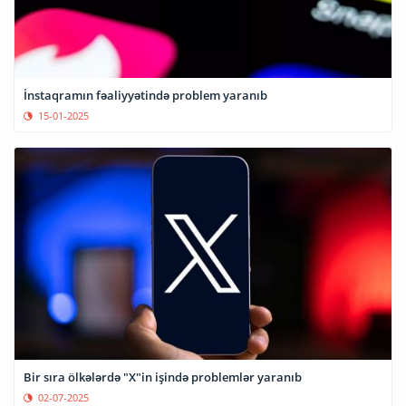
İnstaqramın fəaliyyətində problem yaranıb
15-01-2025
Bir sıra ölkələrdə "X"in işində problemlər yaranıb
02-07-2025