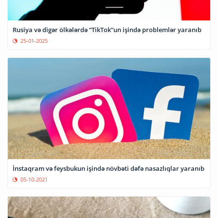
Rusiya və digər ölkələrdə “TikTok”un işində problemlər yaranıb
25-01-2025
İnstaqram və feysbukun işində növbəti dəfə nasazlıqlar yaranıb
05-10-2021