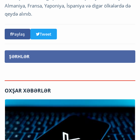
Almaniya, Fransa, Yaponiya, İspaniya və digər ölkələrdə də
qeydə alınıb.
Paylaş
Tweet
ŞƏRHLƏR
OXŞAR XƏBƏRLƏR