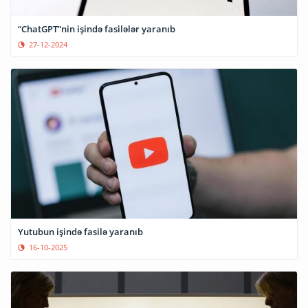
“ChatGPT”nin işində fasilələr yaranıb
27-12-2024
Yutubun işində fasilə yaranıb
16-10-2025