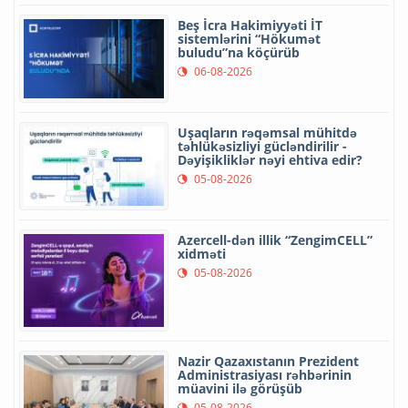
Beş İcra Hakimiyyəti İT
sistemlərini “Hökumət
buludu”na köçürüb
06-08-2026
Uşaqların rəqəmsal mühitdə
təhlükəsizliyi gücləndirilir -
Dəyişikliklər nəyi ehtiva edir?
05-08-2026
Azercell-dən illik “ZengimCELL”
xidməti
05-08-2026
Nazir Qazaxıstanın Prezident
Administrasiyası rəhbərinin
müavini ilə görüşüb
05-08-2026