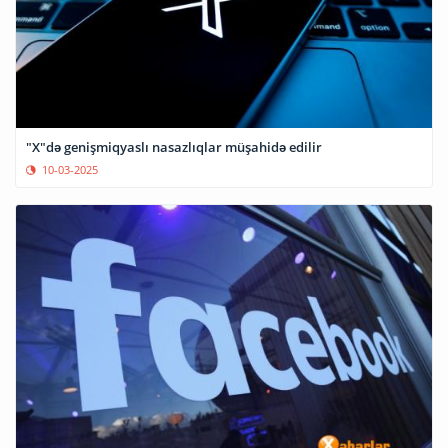
"X"də genişmiqyaslı nasazlıqlar müşahidə edilir
10-03-2025