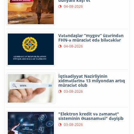
dünyanı kəşf et
04-08-2026
Vətəndaşlar “mygov” üzərindən
FHN-ə müraciət edə biləcəklər
04-08-2026
İqtisadiyyat Nazirliyinin
xidmətlərinə 13 milyondan artıq
müraciət olub
03-08-2026
"Elektron kredit və zəmanət"
sisteminin Əsasnaməsi" dəyişib
03-08-2026