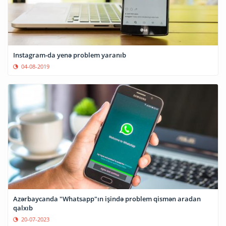
Instagram-da yenə problem yaranıb
04-08-2019
Azərbaycanda "Whatsapp"ın işində problem qismən aradan
qalxıb
20-07-2023