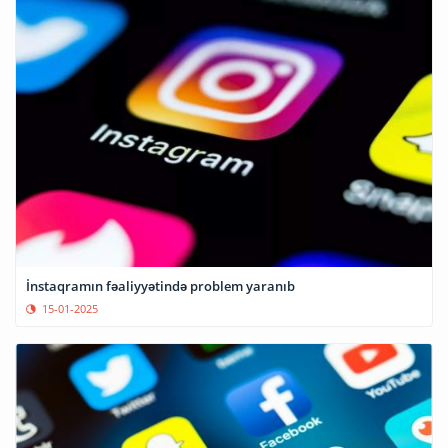
İnstaqramın fəaliyyətində problem yaranıb
15-01-2025