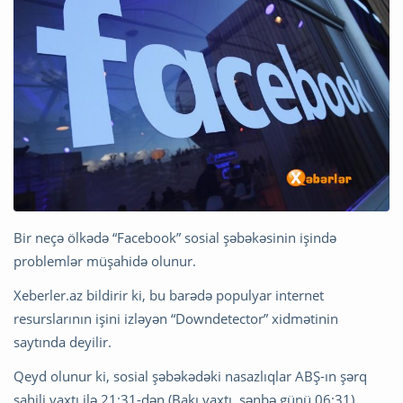
Bir neçə ölkədə “Facebook” sosial şəbəkəsinin işində
problemlər müşahidə olunur.
Xeberler.az bildirir ki, bu barədə populyar internet
resurslarının işini izləyən “Downdetector” xidmətinin
saytında deyilir.
Qeyd olunur ki, sosial şəbəkədəki nasazlıqlar ABŞ-ın şərq
sahili vaxtı ilə 21:31-dən (Bakı vaxtı, şənbə günü 06:31)