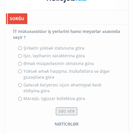
SORĞU
İT mütəxəssislər iş yerlərini hansı meyarlar əsasında
seçir ?
Şirkətin yüksək statusuna görə
İşin, layihənin xarakterinə görə
Əmək müqaviləsinin olmasına görə
Yüksək əmək haqqına, mükafatlara və digər
güzəştlərə görə
Gələcək karyerası üçün əhəmiyyət kəsb
etdiyinə görə
Maraqlı, işgüzar kollektivə görə
NƏTİCƏLƏR