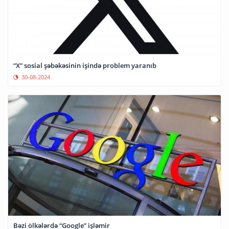
“X” sosial şəbəkəsinin işində problem yaranıb
30-08-2024
Bəzi ölkələrdə “Google” işləmir