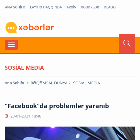
ANA SƏHİFƏ
LAYİHƏ HAQQINDA
ARXİV
XƏBƏRLƏR
ƏLAQƏ
SOSİAL MEDIA
Ana Səhifə
RƏQƏMSAL DÜNYA
SOSİAL MEDIA
"Facebook"da problemlər yaranıb
23-01-2021
18:48