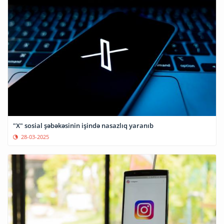
"X" sosial şəbəkəsinin işində nasazlıq yaranıb
28-03-2025