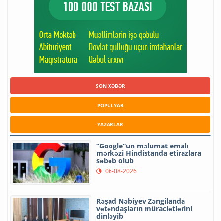
SON XƏBƏR
POPULYAR
YAZARLAR
“Google”un məlumat emalı
mərkəzi Hindistanda etirazlara
səbəb olub
06-08-2026
Rəşad Nəbiyev Zəngilanda
vətəndaşların müraciətlərini
dinləyib