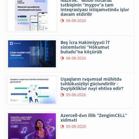
Nazirlik: “Mobil notariat”
tətbiqinin “mygov”a tam
inteqrasiyası istiqamətində işlər
davam etdirilir
06-08-2026
Beş İcra Hakimiyyəti İT
sistemlərini “Hökumət
buludu”na köçürüb
06-08-2026
Uşaqların rəqəmsal mühitdə
təhlükəsizliyi gücləndirilir -
Dəyişikliklər nəyi ehtiva edir?
05-08-2026
Azercell-dən illik “ZengimCELL”
xidməti
05-08-2026