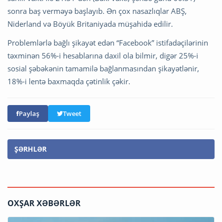
sonra baş verməyə başlayıb. Ən çox nasazlıqlar ABŞ,
Niderland və Böyük Britaniyada müşahidə edilir.
Problemlərlə bağlı şikayət edən “Facebook” istifadəçilərinin
təxminən 56%-i hesablarına daxil ola bilmir, digər 25%-i
sosial şəbəkənin tamamilə bağlanmasından şikayətlənir,
18%-i lentə baxmaqda çətinlik çəkir.
Paylaş
Tweet
ŞƏRHLƏR
OXŞAR XƏBƏRLƏR