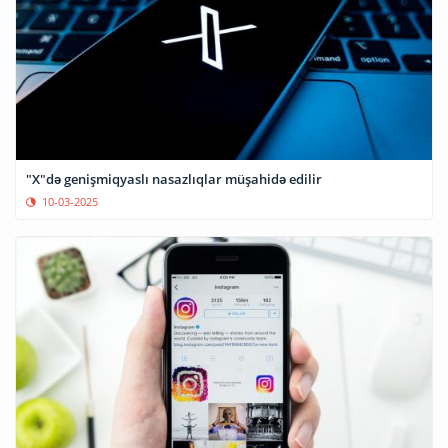
"X"də genişmiqyaslı nasazlıqlar müşahidə edilir
10-03-2025