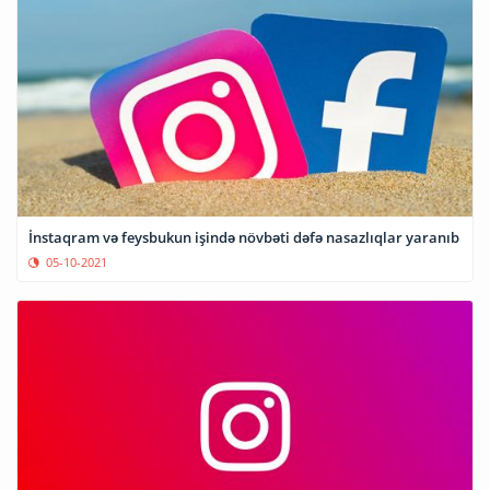
İnstaqram və feysbukun işində növbəti dəfə nasazlıqlar yaranıb
05-10-2021