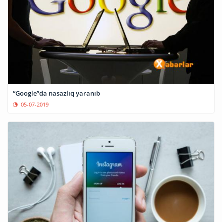
“Google”da nasazlıq yaranıb
05-07-2019