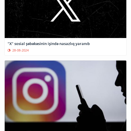
"X" sosial şəbəkəsinin işində nasazlıq yaranıb
28-08-2024