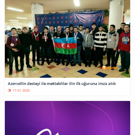
Azercellin dəstəyi ilə məktəblilər ilin ilk uğuruna imza atıb
17-01-2020