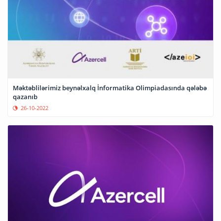
Məktəblilərimiz beynəlxalq İnformatika Olimpiadasında qələbə
qazanıb
26-10-2022