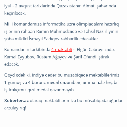
iyul - 2 avqust tarixlərində Qazaxıstanın Almatı şəhərində
keçiriləcək.
Milli komandamıza informatika üzrə olimpiadalara hazırlıq
işlərinin rəhbəri Ramin Mahmudzadə və Təhsil Nazirliyinin
şöbə müdiri İsmayıl Sadıqov rəhbərlik edəcəklər.
Komandanın tərkibində
4 məktəbli
- Elgün Cəbrayılzadə,
Kamal Eyyubov, Rüstəm Ağayev və Şərif Əfəndi iştirak
edəcək.
Qeyd edək ki, indiyə qədər bu müsabiqədə məktəblilərimiz
1 gümüş və 4 bürünc medal qazanıblar, amma hələ heç bir
iştirakçımız qızıl medal qazanmayıb.
Xeberler.az
olaraq məktəblilərimizə bu müsabiqədə uğurlar
arzulayırıq!