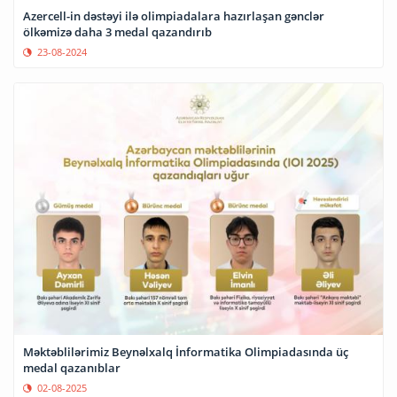
Azercell-in dəstəyi ilə olimpiadalara hazırlaşan gənclər
ölkəmizə daha 3 medal qazandırıb
23-08-2024
Məktəblilərimiz Beynəlxalq İnformatika Olimpiadasında üç
medal qazanıblar
02-08-2025