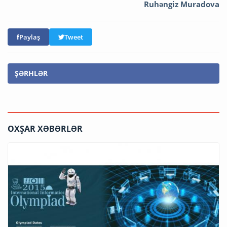
Ruhəngiz Muradova
Paylaş
Tweet
ŞƏRHLƏR
OXŞAR XƏBƏRLƏR