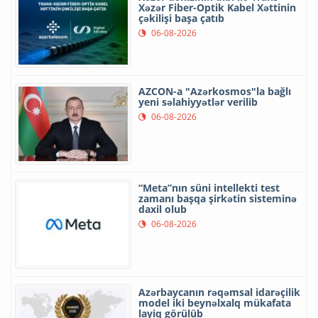
Xəzər Fiber-Optik Kabel Xəttinin
çəkilişi başa çatıb
06-08-2026
AZCON-a "Azərkosmos"la bağlı
yeni səlahiyyətlər verilib
06-08-2026
“Meta”nın süni intellekti test
zamanı başqa şirkətin sisteminə
daxil olub
06-08-2026
Azərbaycanın rəqəmsal idarəçilik
model iki beynəlxalq mükafata
layiq görülüb