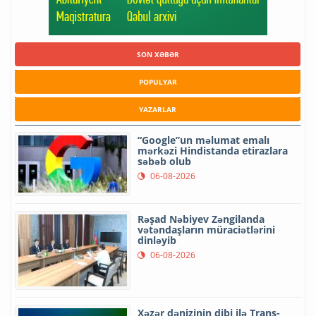
SON XƏBƏR
POPULYAR
YAZARLAR
“Google”un məlumat emalı
mərkəzi Hindistanda etirazlara
səbəb olub
06-08-2026
Rəşad Nəbiyev Zəngilanda
vətəndaşların müraciətlərini
dinləyib
06-08-2026
Xəzər dənizinin dibi ilə Trans-