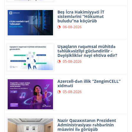
Beş İcra Hakimiyyəti İT
sistemlərini “Hökumət
buludu”na köçürüb
06-08-2026
Uşaqların rəqəmsal mühitdə
təhlükəsizliyi gücləndirilir -
Dəyişikliklər nəyi ehtiva edir?
05-08-2026
Azercell-dən illik “ZengimCELL”
xidməti
05-08-2026
Nazir Qazaxıstanın Prezident
Administrasiyası rəhbərinin
müavini ilə görüşüb