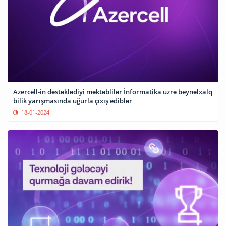
Azercell-in dəstəklədiyi məktəblilər İnformatika üzrə beynəlxalq
bilik yarışmasında uğurla çıxış ediblər
18-01-2024