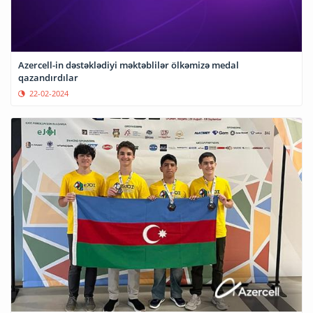
Azercell-in dəstəklədiyi məktəblilər ölkəmizə medal
qazandırdılar
22-02-2024