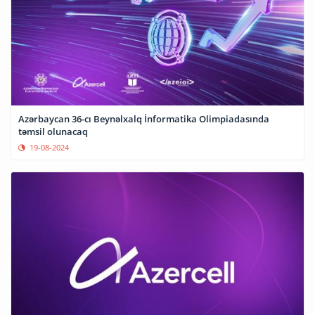
Azərbaycan 36-cı Beynəlxalq İnformatika Olimpiadasında
təmsil olunacaq
19-08-2024