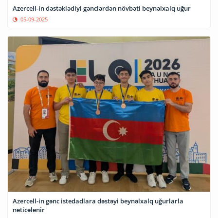
Azercell-in dəstəklədiyi gənclərdən növbəti beynəlxalq uğur
05-09-2025
Azercell-in gənc istedadlara dəstəyi beynəlxalq uğurlarla
nəticələnir