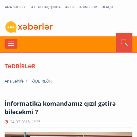
ANA SƏHİFƏ
LAYİHƏ HAQQINDA
ARXİV
XƏBƏRLƏR
ƏLAQƏ
TƏDBİRLƏR
Ana Səhifə
TƏDBİRLƏR
İnformatika komandamız qızıl gətirə
biləcəkmi ?
24-07-2015
12:25