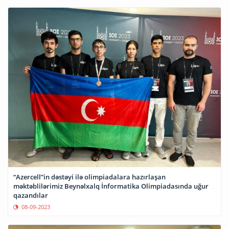
“Azercell”in dəstəyi ilə olimpiadalara hazırlaşan
məktəblilərimiz Beynəlxalq İnformatika Olimpiadasında uğur
qazandılar
08-09-2023