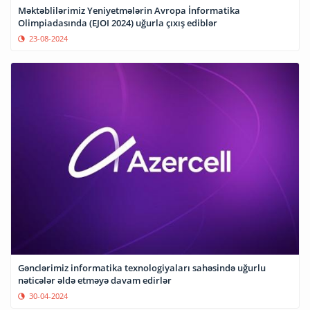
Məktəblilərimiz Yeniyetmələrin Avropa İnformatika
Olimpiadasında (EJOI 2024) uğurla çıxış ediblər
23-08-2024
Gənclərimiz informatika texnologiyaları sahəsində uğurlu
nəticələr əldə etməyə davam edirlər
30-04-2024