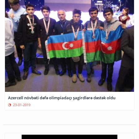
Azercell növbəti dəfə olimpiadaçı şagirdlərə dəstək oldu
23-01-2019