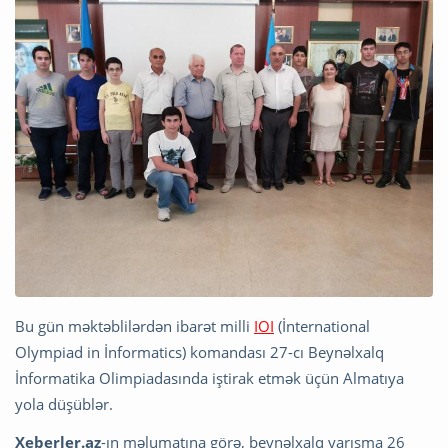
Bu gün məktəblilərdən ibarət milli
IOI
(İnternational
Olympiad in İnformatics) komandası 27-cı Beynəlxalq
İnformatika Olimpiadasında iştirak etmək üçün Almatıya
yola düşüblər.
Xeberler.az
-ın məlumatına görə, beynəlxalq yarışma 26