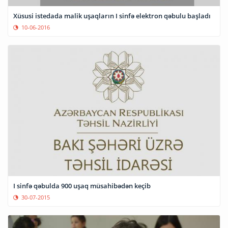
Xüsusi istedada malik uşaqların I sinfə elektron qəbulu başladı
10-06-2016
I sinfə qəbulda 900 uşaq müsahibədən keçib
30-07-2015