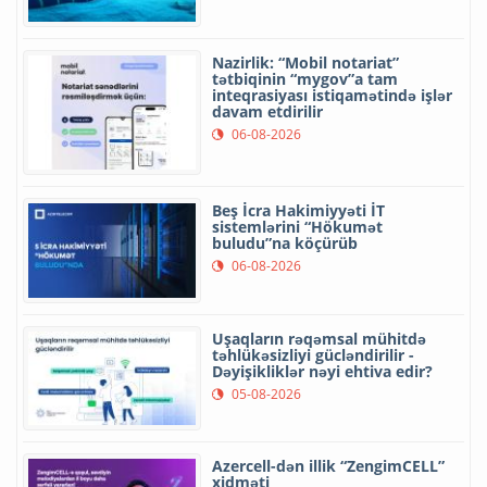
Nazirlik: “Mobil notariat”
tətbiqinin “mygov”a tam
inteqrasiyası istiqamətində işlər
davam etdirilir
06-08-2026
Beş İcra Hakimiyyəti İT
sistemlərini “Hökumət
buludu”na köçürüb
06-08-2026
Uşaqların rəqəmsal mühitdə
təhlükəsizliyi gücləndirilir -
Dəyişikliklər nəyi ehtiva edir?
05-08-2026
Azercell-dən illik “ZengimCELL”
xidməti