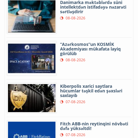
Danimarka məktəblərdə süni
intellektdən istifadəyə nəzarəti
sərtləşdirir
08-08-2026
“Azərkosmos”un KOSMİK
Akademiyası mükafata layiq
görülüb
08-08-2026
Kiberpolis xarici saytlara
hücumlar təşkil edən şəxsləri
saxlayıb
07-08-2026
Fitch ABB-nin reytinqini növbəti
dəfə yüksəltdi!
07-08-2026