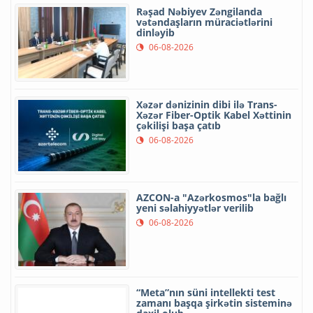
Rəşad Nəbiyev Zəngilanda
vətəndaşların müraciətlərini
dinləyib
06-08-2026
Xəzər dənizinin dibi ilə Trans-
Xəzər Fiber-Optik Kabel Xəttinin
çəkilişi başa çatıb
06-08-2026
AZCON-a "Azərkosmos"la bağlı
yeni səlahiyyətlər verilib
06-08-2026
“Meta”nın süni intellekti test
zamanı başqa şirkətin sisteminə