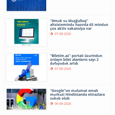
“Əmək və Məşğulluq”
altsistemində hazırda 65 mindən
çox aktiv vakansiya var
07-08-2026
“Biletim.az” portalı üzərindən
onlayn bilet alanların sayı 2
dəfəyədək artıb
07-08-2026
“Google”un məlumat emalı
mərkəzi Hindistanda etirazlara
səbəb olub
06-08-2026