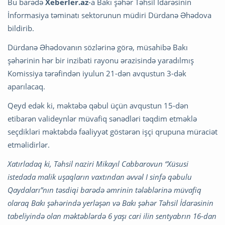
Bu barədə
Xeberler.az
-a Bakı şəhər Təhsil İdarəsinin
İnformasiya təminatı sektorunun müdiri Dürdanə Əhədova
bildirib.
Dürdanə Əhədovanın sözlərinə görə, müsahibə Bakı
şəhərinin hər bir inzibati rayonu ərazisində yaradılmış
Komissiya tərəfindən iyulun 21-dən avqustun 3-dək
aparılacaq.
Qeyd edək ki, məktəbə qəbul üçün avqustun 15-dən
etibarən valideynlər müvafiq sənədləri təqdim etməklə
seçdikləri məktəbdə fəaliyyət göstərən işçi qrupuna müraciət
etməlidirlər.
Xatırladaq ki, Təhsil naziri Mikayıl Cabbarovun “Xüsusi
istedada malik uşaqların vaxtından əvvəl I sinfə qəbulu
Qaydaları”nın təsdiqi barədə əmrinin tələblərinə müvafiq
olaraq Bakı şəhərində yerləşən və Bakı şəhər Təhsil İdarəsinin
tabeliyində olan məktəblərdə 6 yaşı cari ilin sentyabrın 16-dan