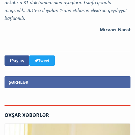
dekabrın 31-dək tamam olan uşaqların I sinfə qəbulu
məqsədilə 2015-ci il iyulun 1-dən etibarən elektron qeydiyyat
başlanılıb.
Mirvari Nəcəf
Paylaş
Tweet
ŞƏRHLƏR
OXŞAR XƏBƏRLƏR