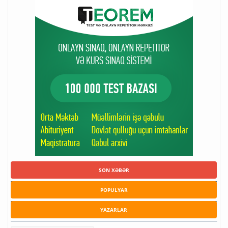
SON XƏBƏR
POPULYAR
YAZARLAR