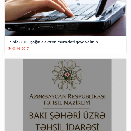
I sinfə 6810 uşağın elektron müraciəti qeydə alınıb
08-06-2017