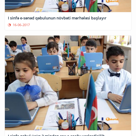
I sinfə e-sənəd qəbulunun növbəti mərhələsi başlayır
16-06-2017
I sinfə qəbul üçün 3 mindən çox e-sorğu yerləşdirilib