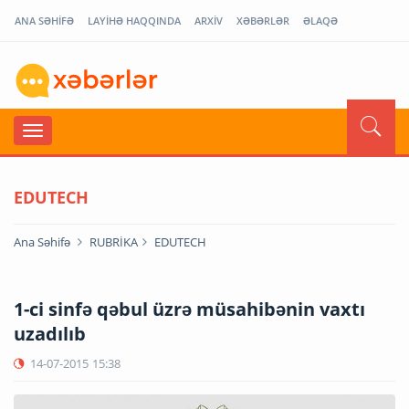
ANA SƏHİFƏ
LAYİHƏ HAQQINDA
ARXİV
XƏBƏRLƏR
ƏLAQƏ
EDUTECH
Ana Səhifə
RUBRİKA
EDUTECH
1-ci sinfə qəbul üzrə müsahibənin vaxtı
uzadılıb
14-07-2015
15:38