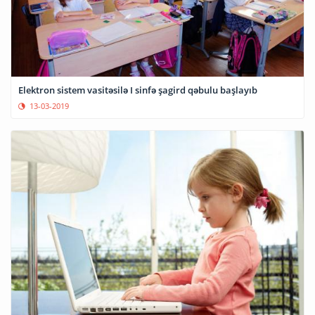
Elektron sistem vasitəsilə I sinfə şagird qəbulu başlayıb
13-03-2019