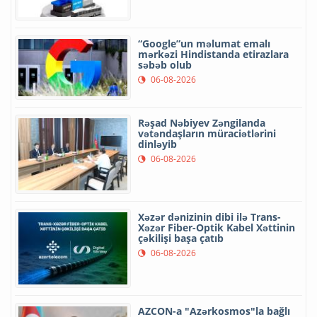
“Google”un məlumat emalı
mərkəzi Hindistanda etirazlara
səbəb olub
06-08-2026
Rəşad Nəbiyev Zəngilanda
vətəndaşların müraciətlərini
dinləyib
06-08-2026
Xəzər dənizinin dibi ilə Trans-
Xəzər Fiber-Optik Kabel Xəttinin
çəkilişi başa çatıb
06-08-2026
AZCON-a "Azərkosmos"la bağlı