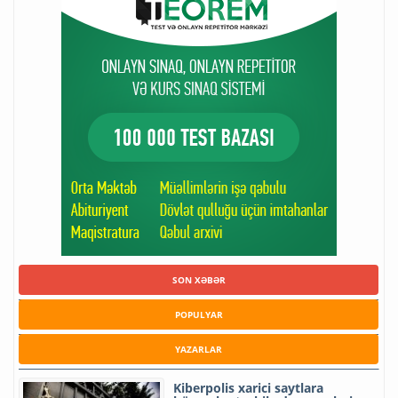
SON XƏBƏR
POPULYAR
YAZARLAR
Kiberpolis xarici saytlara