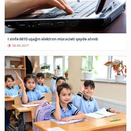
I sinfə 6810 uşağın elektron müraciəti qeydə alınıb
08-06-2017