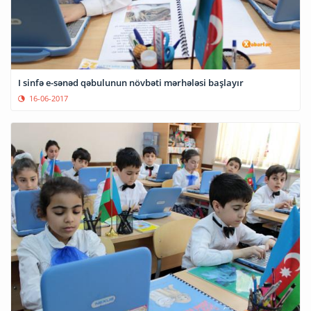
I sinfə e-sənəd qəbulunun növbəti mərhələsi başlayır
16-06-2017