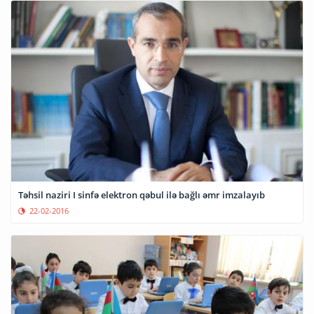
Təhsil naziri I sinfə elektron qəbul ilə bağlı əmr imzalayıb
22-02-2016