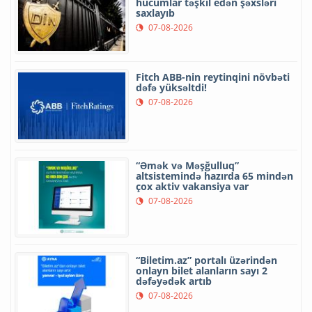
hücumlar təşkil edən şəxsləri
saxlayıb
07-08-2026
Fitch ABB-nin reytinqini növbəti
dəfə yüksəltdi!
07-08-2026
“Əmək və Məşğulluq”
altsistemində hazırda 65 mindən
çox aktiv vakansiya var
07-08-2026
“Biletim.az” portalı üzərindən
onlayn bilet alanların sayı 2
dəfəyədək artıb
07-08-2026