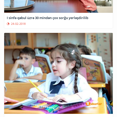
I sinfə qəbul üzrə 30 mindən çox sorğu yerləşdirilib
24-02-2018