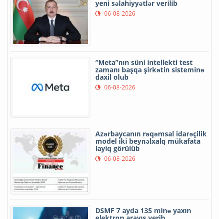
yeni səlahiyyətlər verilib
06-08-2026
“Meta”nın süni intellekti test
zamanı başqa şirkətin sisteminə
daxil olub
06-08-2026
Azərbaycanın rəqəmsal idarəçilik
model iki beynəlxalq mükafata
layiq görülüb
06-08-2026
DSMF 7 ayda 135 minə yaxın
elektron arayış verib