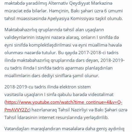
məktəbdə yaradılmış Alternativ Qeydiyyat Mərkəzinə
müraciət edə bilərlər. Həmçinin, Bakı şəhəri üzrə 6 ümumi
təhsil müəssisəsində Apelyasiya Komissiyası təşkil olunub.
Məktəbəhazırlıq qruplarında təhsil alan uşaqların
valideynlərinin istəyini nəzərə alaraq, onların I sinifdə də
eyni sinifdə komplektləşdirilməsi və eyni müəllimə həvalə
olunması nəzərdə tutulur. Bu qayda 2017-2018-ci tədris
ilində məktəbəhazırlıq qruplarında dərs deyən, 2018-2019-
cu tədris ilində I sinifdə tədris aparması planlaşdırılan
müəllimlərin dərs dediyi siniflərə şamil olunur.
2018-2019-cu tədris ilində elektron sistem
vasitəsilə uşaqların I sinfə qəbulu barədə videotəlimat
(
https://www.youtube.com/watch?time_continue=4&v=Q-
PmAVVY2Zc
) hazırlanaraq Təhsil Nazirliyi və Bakı Şəhəri üzrə
Təhsil İdarəsinin internet resurslarında yerləşdirilib.
Vətəndaşları maraqlandıran məsələlərə daha geniş aydınlıq