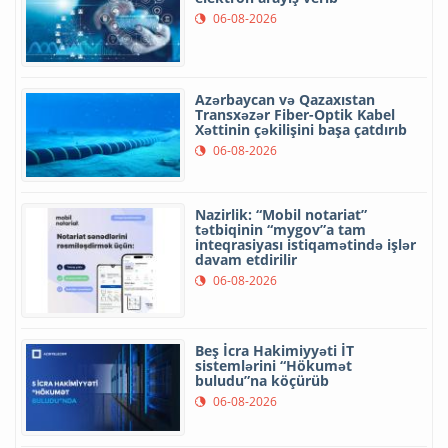
06-08-2026
Azərbaycan və Qazaxıstan
Transxəzər Fiber-Optik Kabel
Xəttinin çəkilişini başa çatdırıb
06-08-2026
Nazirlik: “Mobil notariat”
tətbiqinin “mygov”a tam
inteqrasiyası istiqamətində işlər
davam etdirilir
06-08-2026
Beş İcra Hakimiyyəti İT
sistemlərini “Hökumət
buludu”na köçürüb
06-08-2026