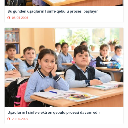
Bu gündən uşaqların I sinfə qəbulu prosesi başlayır
06-05-2026
Uşaqların I sinfə elektron qəbulu prosesi davam edir
20-06-2025