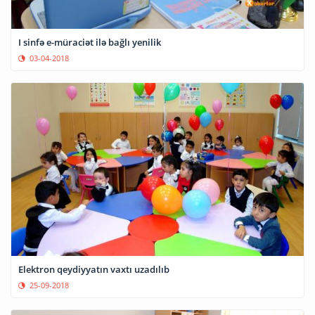
I sinfə e-müraciət ilə bağlı yenilik
03-04-2018
Elektron qeydiyyatın vaxtı uzadılıb
25-09-2018