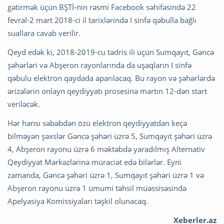
gətirmək üçün BŞTİ-nin rəsmi Facebook səhifəsində 22
fevral-2 mart 2018-ci il tarixlərində I sinfə qəbulla bağlı
suallara cavab verilir.
Qeyd edək ki, 2018-2019-cu tədris ili üçün Sumqayıt, Gəncə
şəhərləri və Abşeron rayonlarında da uşaqların I sinfə
qəbulu elektron qaydada aparılacaq. Bu rayon və şəhərlərdə
ərizələrin onlayn qeydiyyatı prosesinə martın 12-dən start
veriləcək.
Hər hansı səbəbdən özü elektron qeydiyyatdan keçə
bilməyən şəxslər Gəncə şəhəri üzrə 5, Sumqayıt şəhəri üzrə
4, Abşeron rayonu üzrə 6 məktəbdə yaradılmış Alternativ
Qeydiyyat Mərkəzlərinə müraciət edə bilərlər. Eyni
zamanda, Gəncə şəhəri üzrə 1, Sumqayıt şəhəri üzrə 1 və
Abşeron rayonu üzrə 1 ümumi təhsil müəssisəsində
Apelyasiya Komissiyaları təşkil olunacaq.
Xeberler.az