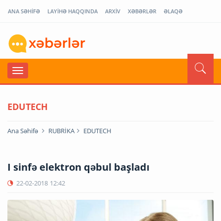
ANA SƏHİFƏ
LAYİHƏ HAQQINDA
ARXİV
XƏBƏRLƏR
ƏLAQƏ
EDUTECH
Ana Səhifə
RUBRİKA
EDUTECH
I sinfə elektron qəbul başladı
22-02-2018
12:42