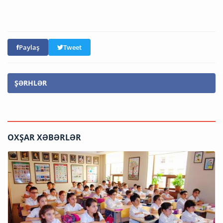
Paylaş
Tweet
ŞƏRHLƏR
OXŞAR XƏBƏRLƏR