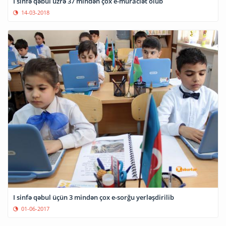
I sinfə qəbul üzrə 37 mindən çox e-müraciət olub
14-03-2018
I sinfə qəbul üçün 3 mindən çox e-sorğu yerləşdirilib
01-06-2017