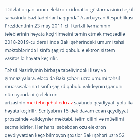
“Dövlət orqanlarının elektron xidmətlər göstərməsinin təşkili
sahəsində bəzi tədbirlər haqqında” Azərbaycan Respublikası
Prezidentinin 23 may 2011-ci il tarixli fərmanının
tələblərinin həyata keçirilməsini təmin etmək məqsədilə
2018-2019-cu dərs ilində Bakı şəhərindəki ümumi təhsil
məktəblərində I sinfə şagird qəbulu elektron sistem
vasitəsilə həyata keçirilir.
Təhsil Nazirliyinin birbaşa tabeliyindəki lisey və
gimnaziyalara, eləcə də Bakı şəhəri üzrə ümumi təhsil
müəssisələrinə I sinfə şagird qəbulu valideynin (qanuni
nümayəndənin) elektron
ərizəsinin
mektebeqebul.edu.az
saytında qeydiyyatı yolu ilə
həyata keçirilir. Sentyabrın 15-dək davam edən qeydiyyat
prosesində valideynlər məktəbi, təlim dilini və müəllimi
seçməlidirlər. Hər hansı səbəbdən özü elektron
qeydiyyatdan keçə bilməyən şəxslər Bakı şəhəri üzrə 52