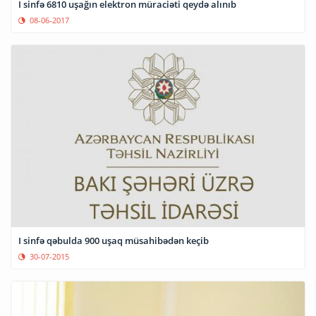
I sinfə 6810 uşağın elektron müraciəti qeydə alınıb
08-06-2017
I sinfə qəbulda 900 uşaq müsahibədən keçib
30-07-2015