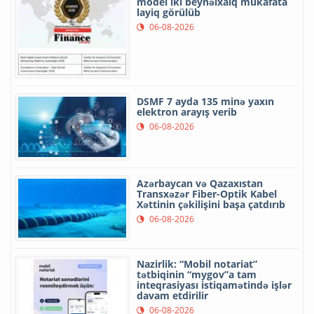
model iki beynəlxalq mükafata
layiq görülüb
06-08-2026
DSMF 7 ayda 135 minə yaxın
elektron arayış verib
06-08-2026
Azərbaycan və Qazaxıstan
Transxəzər Fiber-Optik Kabel
Xəttinin çəkilişini başa çatdırıb
06-08-2026
Nazirlik: “Mobil notariat”
tətbiqinin “mygov”a tam
inteqrasiyası istiqamətində işlər
davam etdirilir
06-08-2026