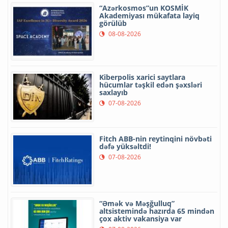
“Azərkosmos”un KOSMİK
Akademiyası mükafata layiq
görülüb
08-08-2026
Kiberpolis xarici saytlara
hücumlar təşkil edən şəxsləri
saxlayıb
07-08-2026
Fitch ABB-nin reytinqini növbəti
dəfə yüksəltdi!
07-08-2026
“Əmək və Məşğulluq”
altsistemində hazırda 65 mindən
çox aktiv vakansiya var