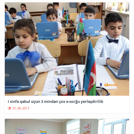
I sinfə qəbul üçün 3 mindən çox e-sorğu yerləşdirilib
01-06-2017