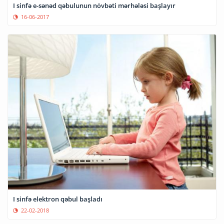
I sinfə e-sənəd qəbulunun növbəti mərhələsi başlayır
16-06-2017
I sinfə elektron qəbul başladı
22-02-2018