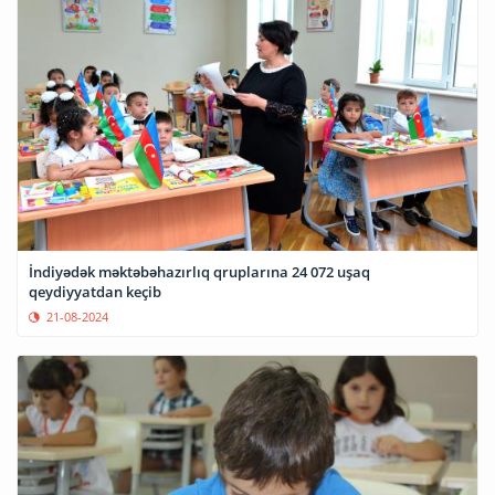
İndiyədək məktəbəhazırlıq qruplarına 24 072 uşaq
qeydiyyatdan keçib
21-08-2024