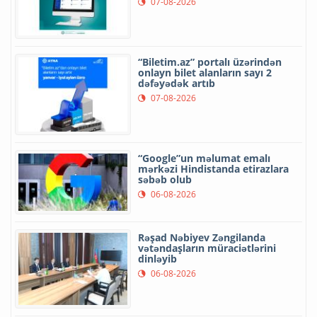
07-08-2026
“Biletim.az” portalı üzərindən
onlayn bilet alanların sayı 2
dəfəyədək artıb
07-08-2026
“Google”un məlumat emalı
mərkəzi Hindistanda etirazlara
səbəb olub
06-08-2026
Rəşad Nəbiyev Zəngilanda
vətəndaşların müraciətlərini
dinləyib
06-08-2026