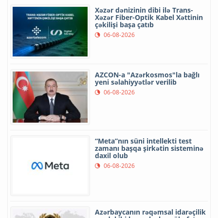
Xəzər dənizinin dibi ilə Trans-
Xəzər Fiber-Optik Kabel Xəttinin
çəkilişi başa çatıb
06-08-2026
AZCON-a "Azərkosmos"la bağlı
yeni səlahiyyətlər verilib
06-08-2026
“Meta”nın süni intellekti test
zamanı başqa şirkətin sisteminə
daxil olub
06-08-2026
Azərbaycanın rəqəmsal idarəçilik