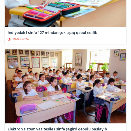
Indiyədək I sinfə 127 mindən çox uşaq qəbul edilib
19-08-2024
Elektron sistem vasitəsilə I sinfə şagird qəbulu başlayıb