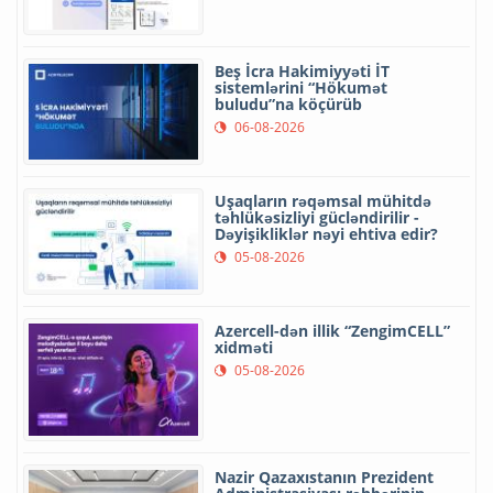
Beş İcra Hakimiyyəti İT
sistemlərini “Hökumət
buludu”na köçürüb
06-08-2026
Uşaqların rəqəmsal mühitdə
təhlükəsizliyi gücləndirilir -
Dəyişikliklər nəyi ehtiva edir?
05-08-2026
Azercell-dən illik “ZengimCELL”
xidməti
05-08-2026
Nazir Qazaxıstanın Prezident