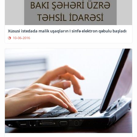
Xüsusi istedada malik uşaqların I sinfə elektron qəbulu başladı
10-06-2016