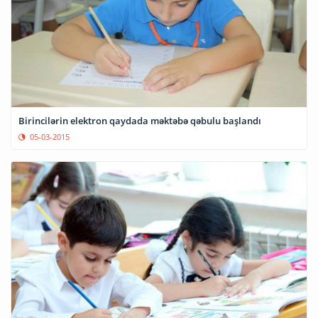
Birincilərin elektron qaydada məktəbə qəbulu başlandı
05-03-2015