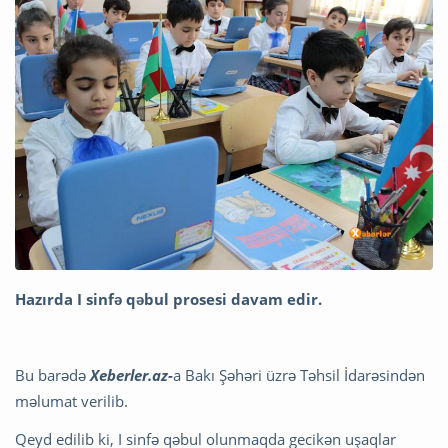
Hazırda I sinfə qəbul prosesi davam edir.
Bu barədə
Xeberler.az-
a Bakı Şəhəri üzrə Təhsil İdarəsindən
məlumat verilib.
Qeyd edilib ki, I sinfə qəbul olunmaqda gecikən uşaqlar