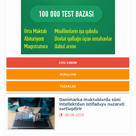
SON XƏBƏR
POPULYAR
YAZARLAR
Danimarka məktəblərdə süni
intellektdən istifadəyə nəzarəti
sərtləşdirir
08-08-2026