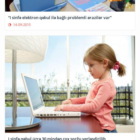
“I sinfə elektron qəbul ilə bağlı problemli ərazilər var”
14-09-2015
I sinfə qəbul üzrə 30 mindən çox sorğu yerləşdirilib