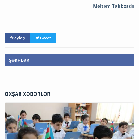
Məltəm Talıbzadə
Paylaş
Tweet
ŞƏRHLƏR
OXŞAR XƏBƏRLƏR