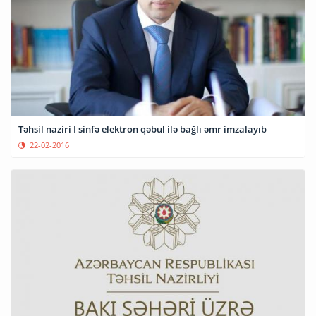
Təhsil naziri I sinfə elektron qəbul ilə bağlı əmr imzalayıb
22-02-2016