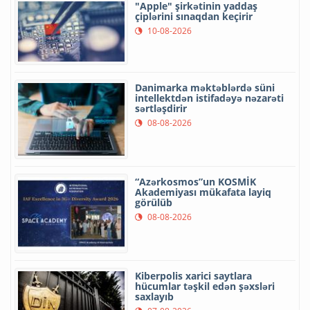
"Apple" şirkətinin yaddaş
çiplərini sınaqdan keçirir
10-08-2026
Danimarka məktəblərdə süni
intellektdən istifadəyə nəzarəti
sərtləşdirir
08-08-2026
“Azərkosmos”un KOSMİK
Akademiyası mükafata layiq
görülüb
08-08-2026
Kiberpolis xarici saytlara
hücumlar təşkil edən şəxsləri
saxlayıb