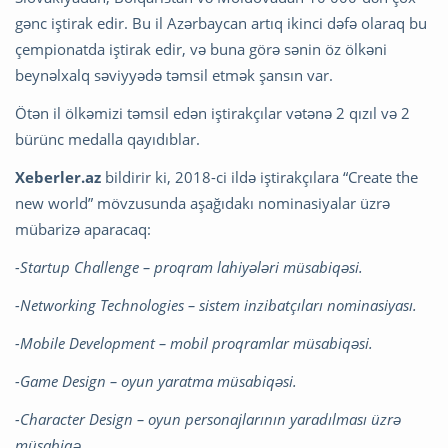
gənc iştirak edir. Bu il Azərbaycan artıq ikinci dəfə olaraq bu
çempionatda iştirak edir, və buna görə sənin öz ölkəni
beynəlxalq səviyyədə təmsil etmək şansın var.
Ötən il ölkəmizi təmsil edən iştirakçılar vətənə 2 qızıl və 2
bürünc medalla qayıdıblar.
Xeberler.az
bildirir ki, 2018-ci ildə iştirakçılara “Create the
new world” mövzusunda aşağıdakı nominasiyalar üzrə
mübarizə aparacaq:
-Startup Challenge – proqram lahiyələri müsabiqəsi.
-Networking Technologies – sistem inzibatçıları nominasiyası.
-Mobile Development – mobil proqramlar müsabiqəsi.
-Game Design – oyun yaratma müsabiqəsi.
-Character Design – oyun personajlarının yaradılması üzrə
müsabiqə.