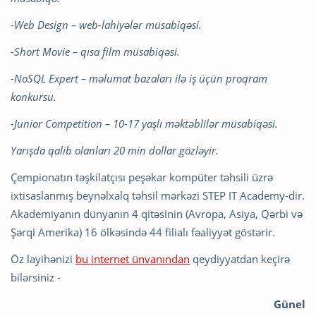
-Web Design – web-lahiyələr müsabiqəsi.
-Short Movie – qısa film müsabiqəsi.
-NoSQL Expert – məlumat bazaları ilə iş üçün proqram
konkursu.
-Junior Competition – 10-17 yaşlı məktəblilər müsabiqəsi.
Yarışda qalib olanları 20 min dollar gözləyir.
Çempionatın təşkilatçısı peşəkar kompüter təhsili üzrə
ixtisaslanmış beynəlxalq təhsil mərkəzi STEP IT Academy-dir.
Akademiyanın dünyanın 4 qitəsinin (Avropa, Asiya, Qərbi və
Şərqi Amerika) 16 ölkəsində 44 filialı fəaliyyət göstərir.
Öz layihənizi
bu internet ünvanından
qeydiyyatdan keçirə
bilərsiniz -
Günel