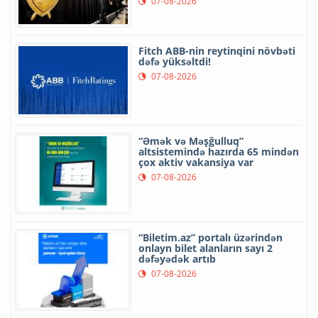
07-08-2026
Fitch ABB-nin reytinqini növbəti
dəfə yüksəltdi!
07-08-2026
“Əmək və Məşğulluq”
altsistemində hazırda 65 mindən
çox aktiv vakansiya var
07-08-2026
“Biletim.az” portalı üzərindən
onlayn bilet alanların sayı 2
dəfəyədək artıb
07-08-2026