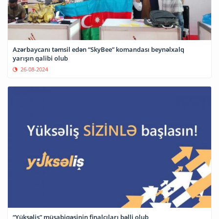
Azərbaycanı təmsil edən “SkyBee” komandası beynəlxalq
yarışın qalibi olub
26-08-2024
“Yüksəliş” müsabiqəsinin finalçıları bəlli olub