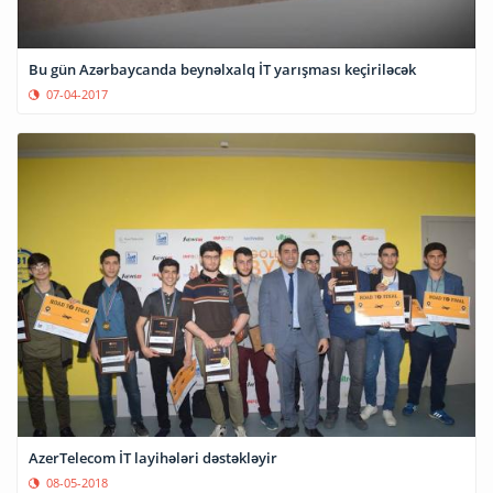
Bu gün Azərbaycanda beynəlxalq İT yarışması keçiriləcək
07-04-2017
AzerTelecom İT layihələri dəstəkləyir
08-05-2018