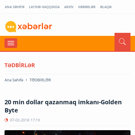
ANA SƏHİFƏ
LAYİHƏ HAQQINDA
ARXİV
XƏBƏRLƏR
ƏLAQƏ
TƏDBİRLƏR
Ana Səhifə
TƏDBİRLƏR
20 min dollar qazanmaq imkanı-Golden
Byte
07-02-2018
17:19