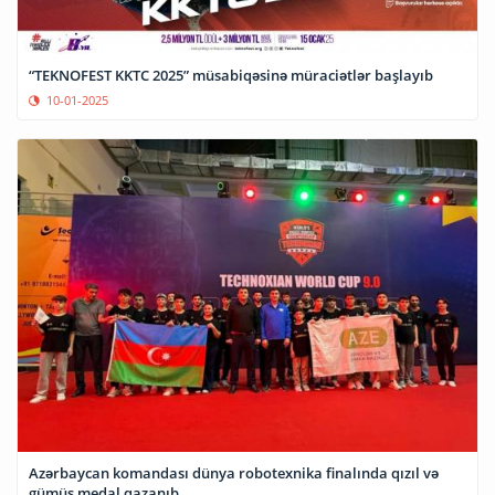
“TEKNOFEST KKTC 2025” müsabiqəsinə müraciətlər başlayıb
10-01-2025
Azərbaycan komandası dünya robotexnika finalında qızıl və
gümüş medal qazanıb