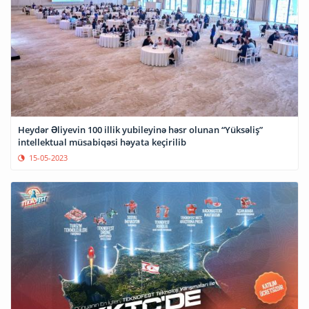
Heydər Əliyevin 100 illik yubileyinə həsr olunan “Yüksəliş”
intellektual müsabiqəsi həyata keçirilib
15-05-2023