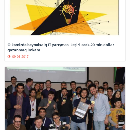
Ölkəmizdə beynəlxalq İT yarışması keçiriləcək-20 min dollar
qazanmaq imkanı
09-01-2017