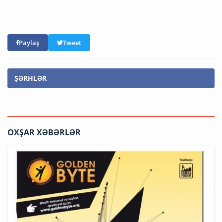
Paylaş
Tweet
ŞƏRHLƏR
OXŞAR XƏBƏRLƏR