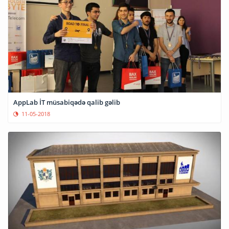
AppLab İT müsabiqədə qalib gəlib
11-05-2018