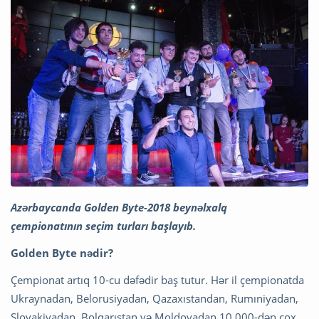
Azərbaycanda Golden Byte-2018 beynəlxalq
çempionatının seçim turları başlayıb.
Golden Byte nədir?
Çempionat artıq 10-cu dəfədir baş tutur. Hər il çempionatda
Ukraynadan, Belorusiyadan, Qazaxıstandan, Rumıniyadan,
Slovakiyadan, Bolqarıstan və Moldovadan 10 000-dən çox