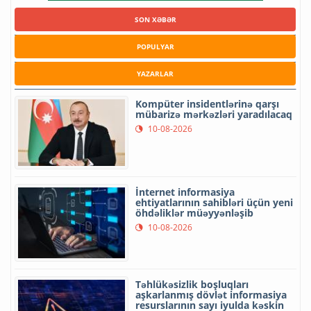
SON XƏBƏR
POPULYAR
YAZARLAR
Kompüter insidentlərinə qarşı
mübarizə mərkəzləri yaradılacaq
10-08-2026
İnternet informasiya
ehtiyatlarının sahibləri üçün yeni
öhdəliklər müəyyənləşib
10-08-2026
Təhlükəsizlik boşluqları
aşkarlanmış dövlət informasiya
resurslarının sayı iyulda kəskin