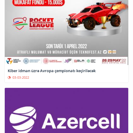
Kiber idman üzrə Avropa çempionatı keçiriləcək
03-03-2022