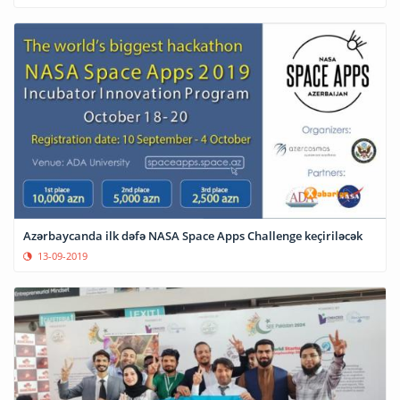
Azərbaycanda ilk dəfə NASA Space Apps Challenge keçiriləcək
13-09-2019