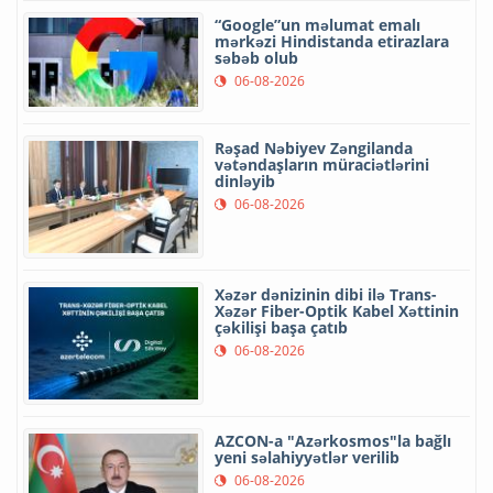
“Google”un məlumat emalı
mərkəzi Hindistanda etirazlara
səbəb olub
06-08-2026
Rəşad Nəbiyev Zəngilanda
vətəndaşların müraciətlərini
dinləyib
06-08-2026
Xəzər dənizinin dibi ilə Trans-
Xəzər Fiber-Optik Kabel Xəttinin
çəkilişi başa çatıb
06-08-2026
AZCON-a "Azərkosmos"la bağlı
yeni səlahiyyətlər verilib
06-08-2026