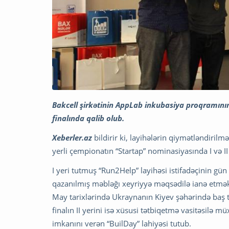
Bakcell şirkətinin AppLab inkubasiya proqramının 
finalında qalib olub.
Xeberler.az
bildirir ki, layihələrin qiymətləndiri
yerli çempionatın “Startap” nominasiyasında I və II
I yeri tutmuş “Run2Help” layihəsi istifadəçinin gün 
qazanılmış məbləğı xeyriyyə məqsədilə ianə etmə
May tarixlərində Ukraynanın Kiyev şəhərində baş t
finalın II yerini isə xüsusi tətbiqetmə vasitəsilə m
imkanını verən “BuilDay” lahiyəsi tutub.