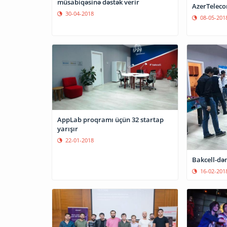
müsabiqəsinə dəstək verir
AzerTelecom
30-04-2018
08-05-201
AppLab proqramı üçün 32 startap
yarışır
22-01-2018
Bakcell-dən
16-02-201