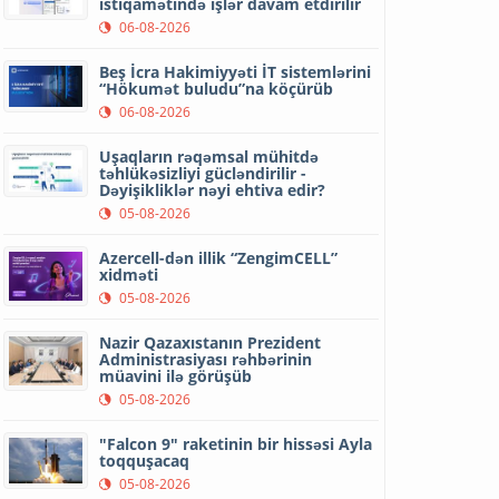
istiqamətində işlər davam etdirilir
06-08-2026
Beş İcra Hakimiyyəti İT sistemlərini
“Hökumət buludu”na köçürüb
06-08-2026
Uşaqların rəqəmsal mühitdə
təhlükəsizliyi gücləndirilir -
Dəyişikliklər nəyi ehtiva edir?
05-08-2026
Azercell-dən illik “ZengimCELL”
xidməti
05-08-2026
Nazir Qazaxıstanın Prezident
Administrasiyası rəhbərinin
müavini ilə görüşüb
05-08-2026
"Falcon 9" raketinin bir hissəsi Ayla
toqquşacaq
05-08-2026