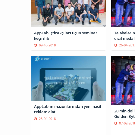
AppLab iştirakçıları üçün seminar
Tələbələrim
keçirilib
qızıl meda
09-10-2018
26-04-201
AppLab-ın məzunlarından yeni nəsil
20 min dol
reklam aləti
Golden Byt
25-04-2018
07-02-201