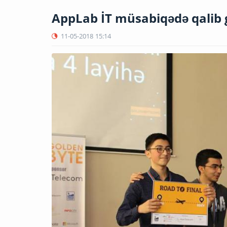
AppLab İT müsabiqədə qalib 
11-05-2018
15:14