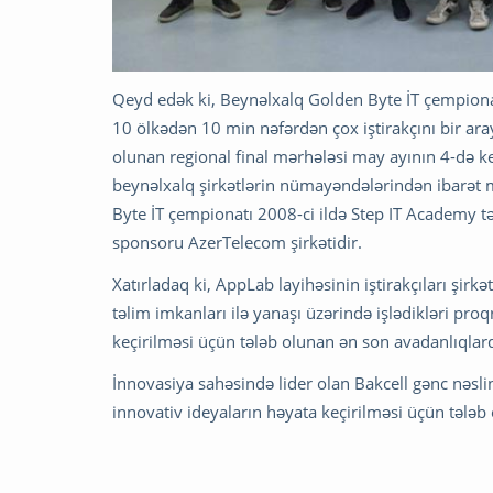
Qeyd edək ki, Beynəlxalq Golden Byte İT çempionat
10 ölkədən 10 min nəfərdən çox iştirakçını bir ara
olunan regional final mərhələsi may ayının 4-də keç
beynəlxalq şirkətlərin nümayəndələrindən ibarət m
Byte İT çempionatı 2008-ci ildə Step IT Academy tər
sponsoru AzerTelecom şirkətidir.
Xatırladaq ki, AppLab layihəsinin iştirakçıları şi
təlim imkanları ilə yanaşı üzərində işlədikləri pro
keçirilməsi üçün tələb olunan ən son avadanlıqla
İnnovasiya sahəsində lider olan Bakcell gənc nəsl
innovativ ideyaların həyata keçirilməsi üçün tələb