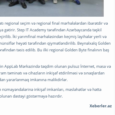
ı regional seçim və regional final mərhələlərdən ibarətdir və
ya gətirir. Step IT Academy tərəfindən Azərbaycanda təşkil
irilib. İki yarımfinal mərhələsindən keçmiş layihələr yerli və
ünsiflər heyəti tərəfindən qiymətləndirilib. Beynəlxalq Golden
əfindən təsis edilib. Bu ilki regional Golden Byte finalının baş
rkətin AppLab Mərkəzində təqdim olunan pulsuz İnternet, masa və
qram təminatı və cihazların inkişaf etdirilməsi və sınaqlardan
rdan yararlanmaq imkanına malikdirlər.
in nümayəndələrinə inkişaf imkanları, məsləhətlər və hətta
 olunan dəstəyi göstərməyə hazırdır.
Xeberler.az