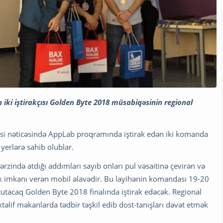
iki iştirakçısı Golden Byte 2018 müsabiqəsinin regional
lməsi nəticəsində AppLab proqramında iştirak edən iki komanda
 yerlərə sahib olublar.
ərzində atdığı addımları sayıb onları pul vəsaitinə çevirən və
k imkanı verən mobil əlavədir. Bu layihənin komandası 19-20
utacaq Golden Byte 2018 finalında iştirak edəcək. Regional
üxtəlif məkanlarda tədbir təşkil edib dost-tanışları dəvət etmək