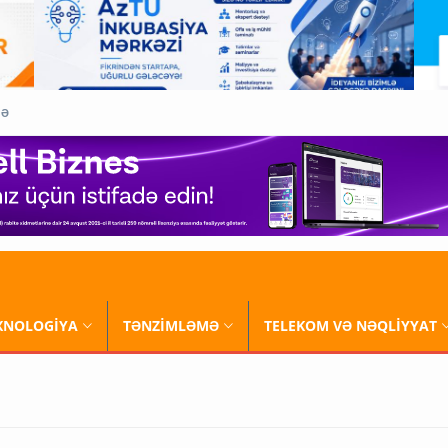
QƏ
XNOLOGİYA
TƏNZİMLƏMƏ
TELEKOM VƏ NƏQLİYYAT