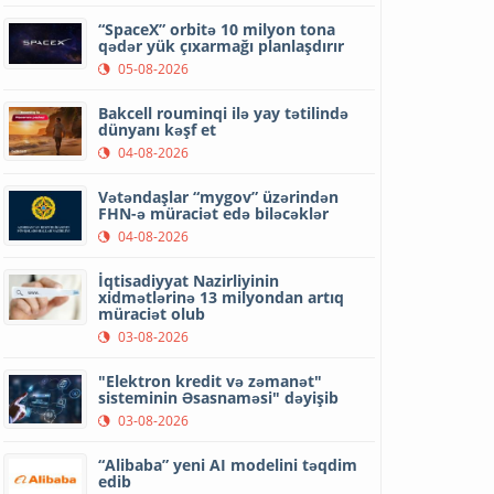
“SpaceX” orbitə 10 milyon tona
qədər yük çıxarmağı planlaşdırır
05-08-2026
Bakcell rouminqi ilə yay tətilində
dünyanı kəşf et
04-08-2026
Vətəndaşlar “mygov” üzərindən
FHN-ə müraciət edə biləcəklər
04-08-2026
İqtisadiyyat Nazirliyinin
xidmətlərinə 13 milyondan artıq
müraciət olub
03-08-2026
"Elektron kredit və zəmanət"
sisteminin Əsasnaməsi" dəyişib
03-08-2026
“Alibaba” yeni AI modelini təqdim
edib