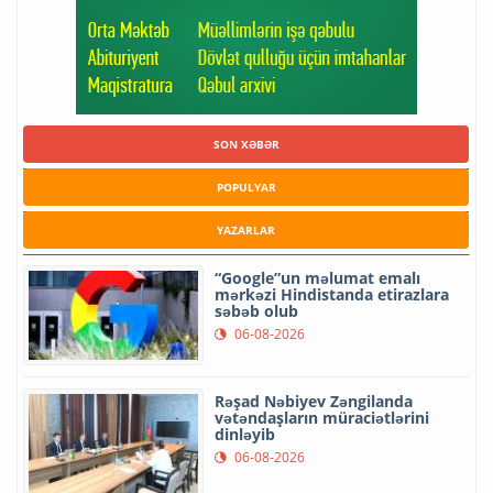
SON XƏBƏR
POPULYAR
YAZARLAR
“Google”un məlumat emalı
mərkəzi Hindistanda etirazlara
səbəb olub
06-08-2026
Rəşad Nəbiyev Zəngilanda
vətəndaşların müraciətlərini
dinləyib
06-08-2026