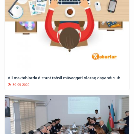
Ali məktəblərdə distant təhsil müvəqqəti olaraq dayandırılıb
30-09-2020