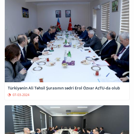
Türkiyənin Ali Təhsil Şurasının sədri Erol Özvar AzTU-da olub
07-03-2024