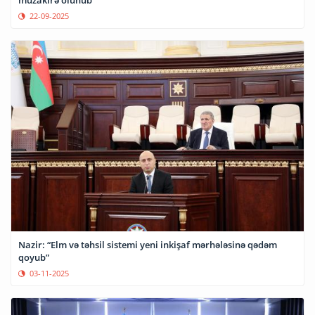
müzakirə olunub
22-09-2025
Nazir: “Elm və təhsil sistemi yeni inkişaf mərhələsinə qədəm
qoyub”
03-11-2025