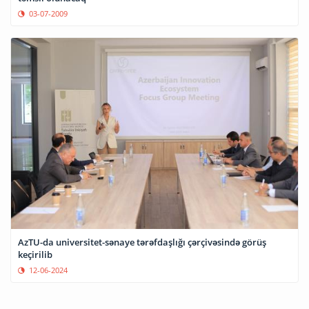
03-07-2009
AzTU-da universitet-sənaye tərəfdaşlığı çərçivəsində görüş
keçirilib
12-06-2024