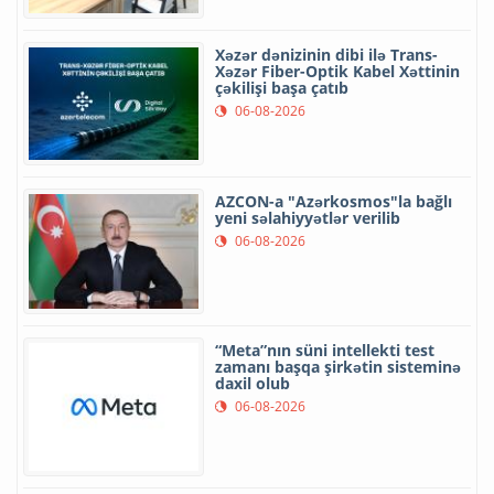
Xəzər dənizinin dibi ilə Trans-
Xəzər Fiber-Optik Kabel Xəttinin
çəkilişi başa çatıb
06-08-2026
AZCON-a "Azərkosmos"la bağlı
yeni səlahiyyətlər verilib
06-08-2026
“Meta”nın süni intellekti test
zamanı başqa şirkətin sisteminə
daxil olub
06-08-2026