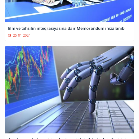
Elm və təhsilin inteqrasiyasına dair Memorandum imzalanıb
25-01-2024