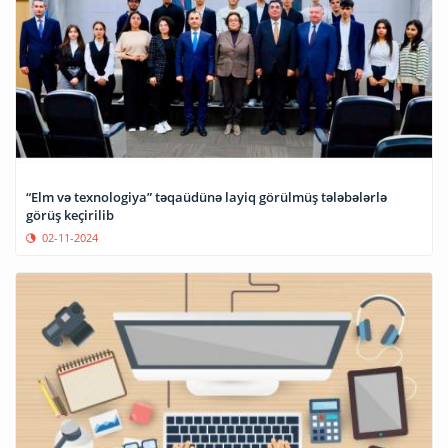
“Elm və texnologiya” təqaüdünə layiq görülmüş tələbələrlə
görüş keçirilib
02-11-2024