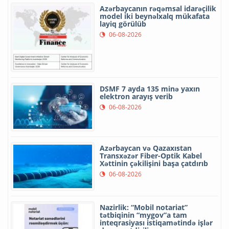
Azərbaycanın rəqəmsal idarəçilik
model iki beynəlxalq mükafata
layiq görülüb
06-08-2026
DSMF 7 ayda 135 minə yaxın
elektron arayış verib
06-08-2026
Azərbaycan və Qazaxıstan
Transxəzər Fiber-Optik Kabel
Xəttinin çəkilişini başa çatdırıb
06-08-2026
Nazirlik: “Mobil notariat”
tətbiqinin “mygov”a tam
inteqrasiyası istiqamətində işlər