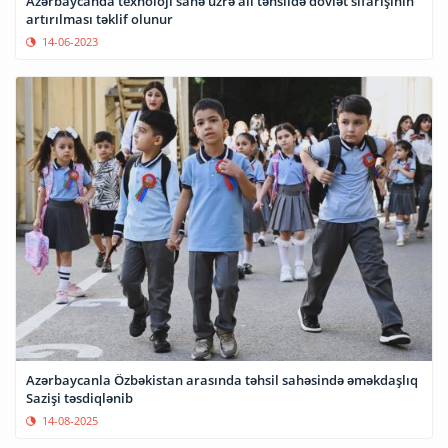
Azərbaycanda texnoloji sahə üzrə ali təhsildə dövlət sifarişinin
artırılması təklif olunur
14-06-2023
Azərbaycanla Özbəkistan arasında təhsil sahəsində əməkdaşlıq
Sazişi təsdiqlənib
14-08-2025