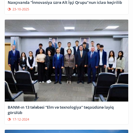
Naxçıvanda “İnnovasiya üzrə Alt İşçi Qrupu"nun iclası keçirilib
23-10-2025
BANM-ın 13 tələbəsi “Elm və texnologiya” təqaüdünə layiq
görülüb
17-12-2024