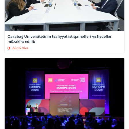
Qarabağ Universitetinin fəaliyyət istiqamətləri və hədəflər
müzakirə edilib
22-02-2024