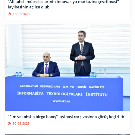
“Ali təhsil müəssisələrinin innovasiya mərkəzinə çevrilməsi”
layihəsinin açılışı olub
15-02-2025
“Elm və təhsilə birgə baxış” layihəsi çərçivəsində görüş keçirilib
30-06-2025