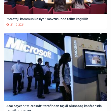
"Strateji kommunikasiya" mövzusunda təlim keçirilib
21-12-2024
Azərbaycan “Microsoft” tərəfindən təşkil olunacaq konfransda
təmsil olunacaq