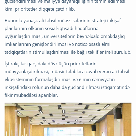
gücləndirilməsi və maliyyə dayanıqlılığının təmin edilməsi
kimi prioritetlər diqqətə çatdırılıb.
Bununla yanaşı, ali təhsil müəssisələrinin strateji inkişaf
planlarının ölkənin sosial-iqtisadi hədəflərinə
uyğunlaşdırılması, universitetlərin beynəlxalq əməkdaşlıq
imkanlarının genişləndirilməsi və nəticə əsaslı elmi
tədqiqatların stimullaşdırılması ilə bağlı təkliflər irəli sürülüb.
İştirakçılar qarşıdakı dövr üçün prioritetlərin
müəyyənləşdirilməsi, müasir tələblərə cavab verən ali təhsil
ekosisteminin formalaşdırılması və elmin cəmiyyətin
inkişafındakı rolunun daha da gücləndirilməsi istiqamətində
fikir mübadiləsi aparıblar.