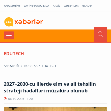
ANA SƏHİFƏ
LAYİHƏ HAQQINDA
ARXİV
XƏBƏRLƏR
ƏLAQƏ
EDUTECH
Ana Səhifə
RUBRİKA
EDUTECH
2027–2030-cu illərdə elm və ali təhsilin
strateji hədəfləri müzakirə olunub
06-10-2025
11:20