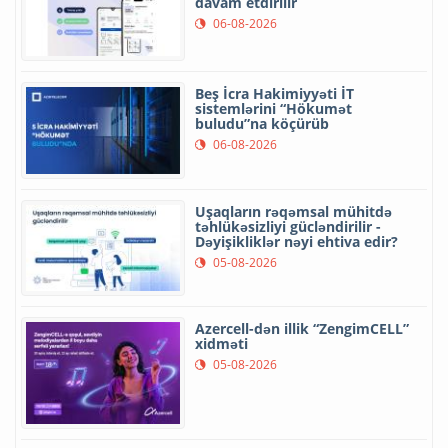
davam etdirilir
06-08-2026
Beş İcra Hakimiyyəti İT
sistemlərini “Hökumət
buludu”na köçürüb
06-08-2026
Uşaqların rəqəmsal mühitdə
təhlükəsizliyi gücləndirilir -
Dəyişikliklər nəyi ehtiva edir?
05-08-2026
Azercell-dən illik “ZengimCELL”
xidməti
05-08-2026