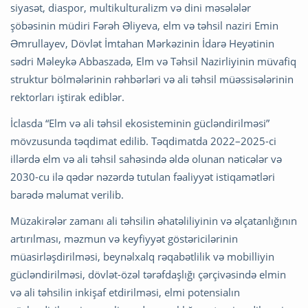
siyasət, diaspor, multikulturalizm və dini məsələlər
şöbəsinin müdiri Fərəh Əliyeva, elm və təhsil naziri Emin
Əmrullayev, Dövlət İmtahan Mərkəzinin İdarə Heyətinin
sədri Məleykə Abbaszadə, Elm və Təhsil Nazirliyinin müvafiq
struktur bölmələrinin rəhbərləri və ali təhsil müəssisələrinin
rektorları iştirak ediblər.
İclasda “Elm və ali təhsil ekosisteminin gücləndirilməsi”
mövzusunda təqdimat edilib. Təqdimatda 2022–2025-ci
illərdə elm və ali təhsil sahəsində əldə olunan nəticələr və
2030-cu ilə qədər nəzərdə tutulan fəaliyyət istiqamətləri
barədə məlumat verilib.
Müzakirələr zamanı ali təhsilin əhatəliliyinin və əlçatanlığının
artırılması, məzmun və keyfiyyət göstəricilərinin
müasirləşdirilməsi, beynəlxalq rəqabətlilik və mobilliyin
gücləndirilməsi, dövlət-özəl tərəfdaşlığı çərçivəsində elmin
və ali təhsilin inkişaf etdirilməsi, elmi potensialın