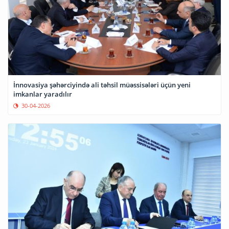
İnnovasiya şəhərciyində ali təhsil müəssisələri üçün yeni
imkanlar yaradılır
30-04-2026