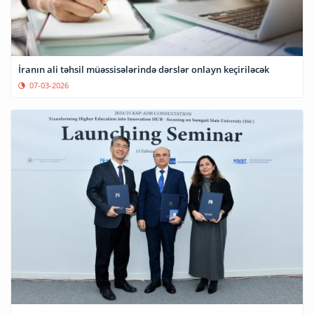
İranın ali təhsil müəssisələrində dərslər onlayn keçiriləcək
07-03-2026