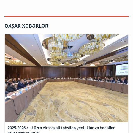
OXŞAR XƏBƏRLƏR
2025-2026-cı il üzrə elm və ali təhsildə yeniliklər və hədəflər