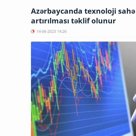
Azərbaycanda texnoloji sahə ü
artırılması təklif olunur
14-06-2023
14:26