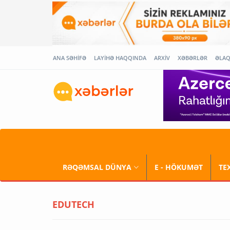
ANA SƏHİFƏ
LAYİHƏ HAQQINDA
ARXİV
XƏBƏRLƏR
ƏLA
RƏQƏMSAL DÜNYA
E - HÖKUMƏT
TE
EDUTECH