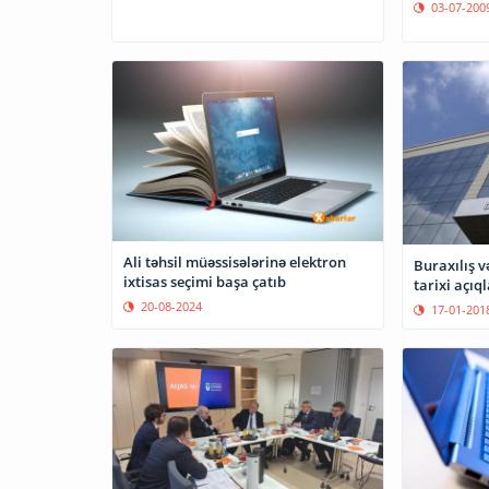
03-07-200
Ali təhsil müəssisələrinə elektron
Buraxılış 
ixtisas seçimi başa çatıb
tarixi açıq
20-08-2024
17-01-201