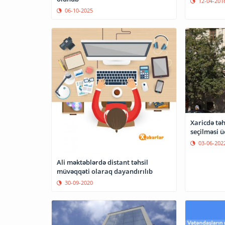
12-04-201
06-10-2025
Xaricdə təh
seçilməsi 
03-06-202
Ali məktəblərdə distant təhsil
müvəqqəti olaraq dayandırılıb
30-09-2020