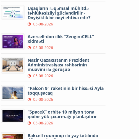
Uşaqların rəqəmsal mühitdə
təhlükəsizliyi gücləndirilir -
Dəyişikliklər nəyi ehtiva edir?
05-08-2026
Azercell-dən illik “ZengimCELL”
xidməti
05-08-2026
Nazir Qazaxıstanın Prezident
Administrasiyası rəhbərinin
müavini ilə görüşüb
05-08-2026
"Falcon 9" raketinin bir hissəsi Ayla
toqquşacaq
05-08-2026
“SpaceX” orbitə 10 milyon tona
qədər yük çıxarmağı planlaşdırır
05-08-2026
Bakcell rouminqi ilə yay tətilində