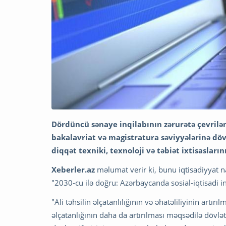
Dördüncü sənaye inqilabının zərurətə çevrilən ç
bakalavriat və magistratura səviyyələrinə dövl
diqqət texniki, texnoloji və təbiət ixtisasların
Xeberler.az
məlumat verir ki, bunu iqtisadiyyat 
"2030-cu ilə doğru: Azərbaycanda sosial-iqtisadi 
"Ali təhsilin əlçatanlılığının və əhatəliliyinin artırı
əlçatanlığının daha da artırılması məqsədilə dövlət 