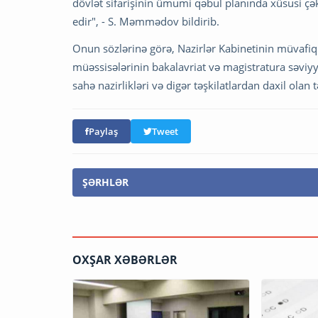
dövlət sifarişinin ümumi qəbul planında xüsusi çək
edir", - S. Məmmədov bildirib.
Onun sözlərinə görə, Nazirlər Kabinetinin müvafiq Q
müəssisələrinin bakalavriat və magistratura səviyyəl
sahə nazirlikləri və digər təşkilatlardan daxil olan 
Paylaş
Tweet
ŞƏRHLƏR
OXŞAR XƏBƏRLƏR