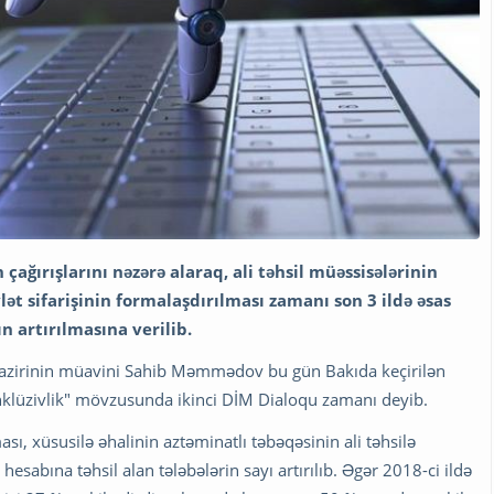
ağırışlarını nəzərə alaraq, ali təhsil müəssisələrinin
ət sifarişinin formalaşdırılması zamanı son 3 ildə əsas
ın artırılmasına verilib.
nazirinin müavini Sahib Məmmədov bu gün Bakıda keçirilən
inklüzivlik" mövzusunda ikinci DİM Dialoqu zamanı deyib.
lması, xüsusilə əhalinin aztəminatlı təbəqəsinin ali təhsilə
hesabına təhsil alan tələbələrin sayı artırılıb. Əgər 2018-ci ildə