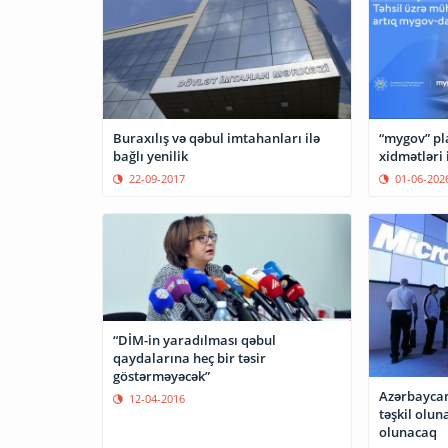
Buraxılış və qəbul imtahanları ilə
“mygov” pl
bağlı yenilik
xidmətləri 
22-09-2017
01-06-202
“DİM-in yaradılması qəbul
qaydalarına heç bir təsir
göstərməyəcək”
Azərbaycan
12-04-2016
təşkil olu
olunacaq