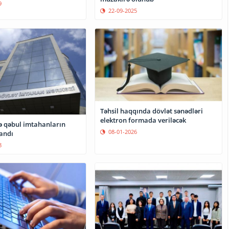
9
22-09-2025
Təhsil haqqında dövlət sənədləri
elektron formada veriləcək
və qəbul imtahanların
08-01-2026
landı
8