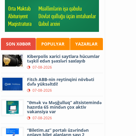
SON XƏBƏR
POPULYAR
YAZARLAR
Kiberpolis xarici saytlara hücumlar
təşkil edən şəxsləri saxlayıb
07-08-2026
Fitch ABB-nin reytinqini növbəti
dəfə yüksəltdi!
07-08-2026
“Əmək və Məşğulluq” altsistemində
hazırda 65 mindən çox aktiv
vakansiya var
07-08-2026
“Biletim.az” portalı üzərindən
onlayn bilet alanların sayı 2