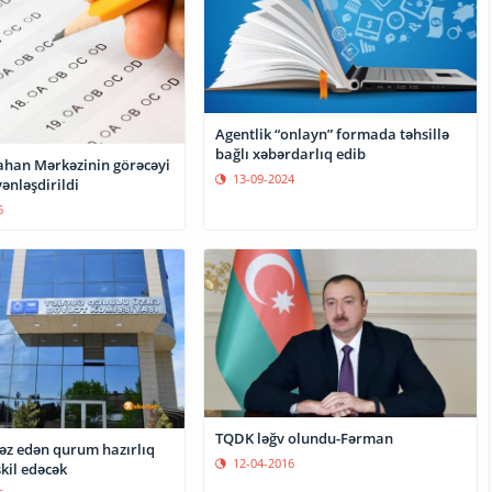
Agentlik “onlayn” formada təhsillə
bağlı xəbərdarlıq edib
ahan Mərkəzinin görəcəyi
13-09-2024
ənləşdirildi
6
TQDK ləğv olundu-Fərman
əz edən qurum hazırlıq
12-04-2016
şkil edəcək