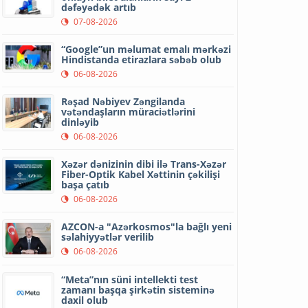
dəfəyədək artıb
07-08-2026
“Google”un məlumat emalı mərkəzi
Hindistanda etirazlara səbəb olub
06-08-2026
Rəşad Nəbiyev Zəngilanda
vətəndaşların müraciətlərini
dinləyib
06-08-2026
Xəzər dənizinin dibi ilə Trans-Xəzər
Fiber-Optik Kabel Xəttinin çəkilişi
başa çatıb
06-08-2026
AZCON-a "Azərkosmos"la bağlı yeni
səlahiyyətlər verilib
06-08-2026
“Meta”nın süni intellekti test
zamanı başqa şirkətin sisteminə
daxil olub