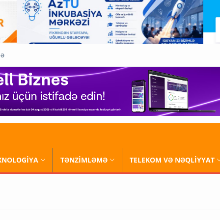
QƏ
XNOLOGİYA
TƏNZİMLƏMƏ
TELEKOM VƏ NƏQLİYYAT