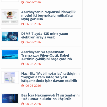
06-08-2026
Azərbaycanın rəqəmsal idarəçilik
model iki beynəlxalq mükafata
layiq görülüb
06-08-2026
DSMF 7 ayda 135 minə yaxın
elektron arayış verib
06-08-2026
Azərbaycan və Qazaxıstan
Transxəzər Fiber-Optik Kabel
Xəttinin çəkilişini başa çatdırıb
06-08-2026
Nazirlik: “Mobil notariat” tətbiqinin
“mygov”a tam inteqrasiyası
istiqamətində işlər davam etdirilir
06-08-2026
Beş İcra Hakimiyyəti İT sistemlərini
“Hökumət buludu”na köçürüb
06-08-2026