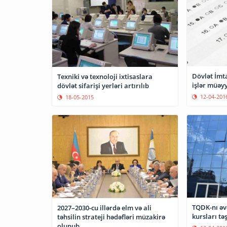
Dövlət İmt
Texniki və texnoloji ixtisaslara
işlər müəyy
dövlət sifarişi yerləri artırılıb
12-04-201
18-05-2015
TQDK-nı əv
2027–2030-cu illərdə elm və ali
kursları tə
təhsilin strateji hədəfləri müzakirə
olunub