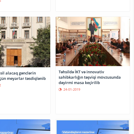
6
Təhsildə İKT və innovativ
sil alacaq gənclərin
sahibkarlığın təşviqi mövzusunda
üçün meyarlar təsdiqlənib
dəyirmi masa keçirilib
2
24-01-2019