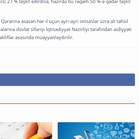
isi 27 % təşkil edirdisə, hazırda bu rəqəm 50 %-ə qədər təşkil
ərarına əsasən hər il üçün ayrı-ayrı ixtisaslar üzrə ali təhsil
ərinə dövlət sifarişi İqtisadiyyat Nazirliyi tərəfindən aidiyyəti
təkliflər əsasında müəyyənləşdirilir.