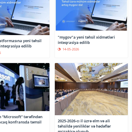
"mygov"a yeni təhsil xidmətləri
atformasına yeni təhsil
inteqrasiya edilib
inteqrasiya edilib
14-05-2026
6
 “Microsoft” tərəfindən
2025-2026-cı il üzrə elm və ali
nacaq konfransda təmsil
təhsildə yeniliklər və hədəflər
müzakirə olunub