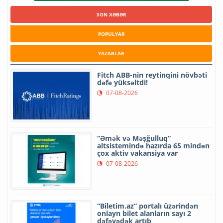
SON XƏBƏR
POPULYAR
YAZARLAR
Fitch ABB-nin reytinqini növbəti
dəfə yüksəltdi!
07-08-2026
“Əmək və Məşğulluq”
altsistemində hazırda 65 mindən
çox aktiv vakansiya var
07-08-2026
“Biletim.az” portalı üzərindən
onlayn bilet alanların sayı 2
dəfəyədək artıb