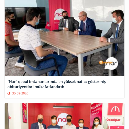
“Nar” qəbul imtahanlarında ən yüksək nəticə göstərmiş
abituriyentləri mükafatlandırıb
30-09-2020