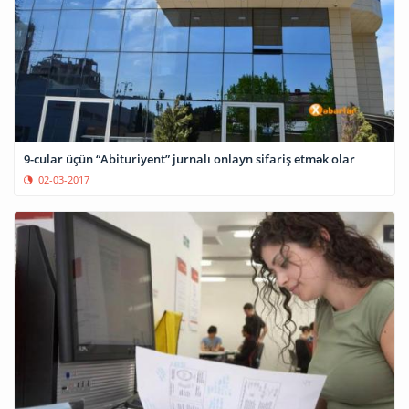
9-cular üçün “Abituriyent” jurnalı onlayn sifariş etmək olar
02-03-2017