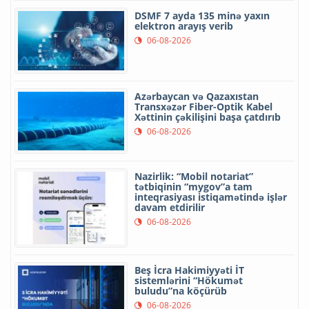
DSMF 7 ayda 135 minə yaxın
elektron arayış verib
06-08-2026
Azərbaycan və Qazaxıstan
Transxəzər Fiber-Optik Kabel
Xəttinin çəkilişini başa çatdırıb
06-08-2026
Nazirlik: “Mobil notariat”
tətbiqinin “mygov”a tam
inteqrasiyası istiqamətində işlər
davam etdirilir
06-08-2026
Beş İcra Hakimiyyəti İT
sistemlərini “Hökumət
buludu”na köçürüb
06-08-2026