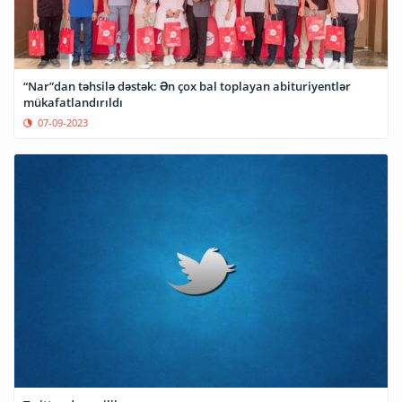
“Nar”dan təhsilə dəstək: Ən çox bal toplayan abituriyentlər
mükafatlandırıldı
07-09-2023