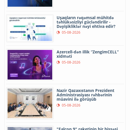
Uşaqların rəqəmsal mühitdə
təhlükəsizliyi gücləndirilir -
Dəyişikliklər nəyi ehtiva edir?
05-08-2026
Azercell-dən illik “ZengimCELL”
xidməti
05-08-2026
Nazir Qazaxıstanın Prezident
Administrasiyası rəhbərinin
müavini ilə görüşüb
05-08-2026
"Falcon 9" raketinin bir hissəsi