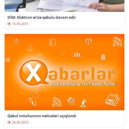
DİM: Elektron ərizə qəbulu davam edir
15-05-2017
Qəbul imtahanının nəticələri açıqlandı
26-05-2015