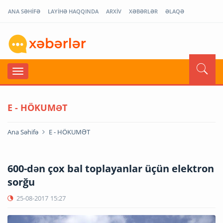
ANA SƏHİFƏ
LAYİHƏ HAQQINDA
ARXİV
XƏBƏRLƏR
ƏLAQƏ
E - HÖKUMƏT
Ana Səhifə
E - HÖKUMƏT
600-dən çox bal toplayanlar üçün elektron
sorğu
25-08-2017
15:27