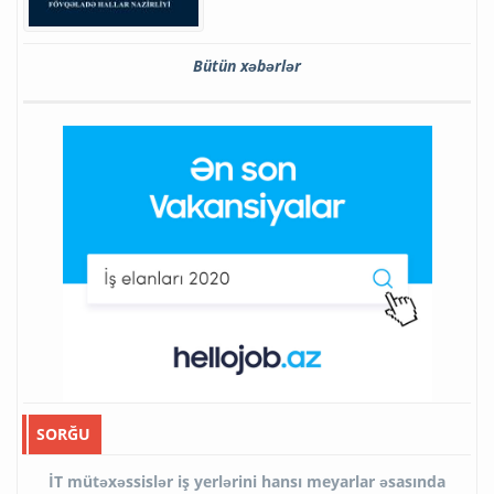
Bütün xəbərlər
SORĞU
İT mütəxəssislər iş yerlərini hansı meyarlar əsasında