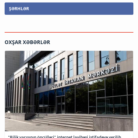
ŞƏRHLƏR
OXŞAR XƏBƏRLƏR
"Bilik yarışının öncülləri" internet layihəsi istifadəyə verilib