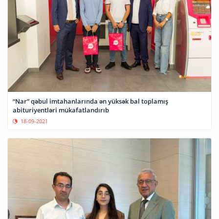
“Nar” qəbul imtahanlarında ən yüksək bal toplamış
abituriyentləri mükafatlandırıb
18-09-2021