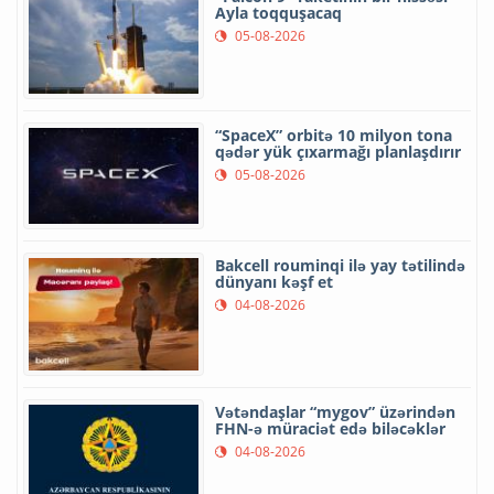
Ayla toqquşacaq
05-08-2026
“SpaceX” orbitə 10 milyon tona
qədər yük çıxarmağı planlaşdırır
05-08-2026
Bakcell rouminqi ilə yay tətilində
dünyanı kəşf et
04-08-2026
Vətəndaşlar “mygov” üzərindən
FHN-ə müraciət edə biləcəklər
04-08-2026