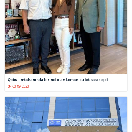
Qəbul imtahanında birinci olan Ləman bu ixtisası seçdi
03-09-2023