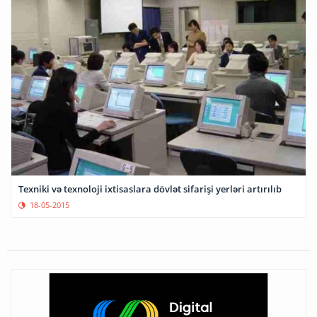
Texniki və texnoloji ixtisaslara dövlət sifarişi yerləri artırılıb
18-05-2015