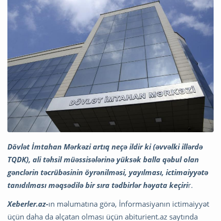
Dövlət İmtahan Mərkəzi artıq neçə ildir ki (əvvəlki illərdə
TQDK), ali təhsil müəssisələrinə yüksək balla qəbul olan
gənclərin təcrübəsinin öyrənilməsi, yayılması, ictimaiyyətə
tanıdılması məqsədilə bir sıra tədbirlər həyata keçiri
r.
Xeberler.az-
ın məlumatına görə, İnformasiyanın ictimaiyyət
üçün daha da əlçatan olması üçün abiturient.az saytında