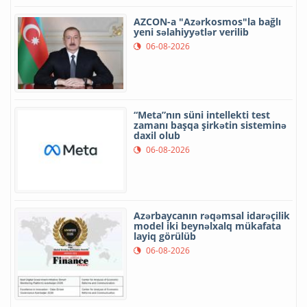
AZCON-a "Azərkosmos"la bağlı
yeni səlahiyyətlər verilib
06-08-2026
“Meta”nın süni intellekti test
zamanı başqa şirkətin sisteminə
daxil olub
06-08-2026
Azərbaycanın rəqəmsal idarəçilik
model iki beynəlxalq mükafata
layiq görülüb
06-08-2026