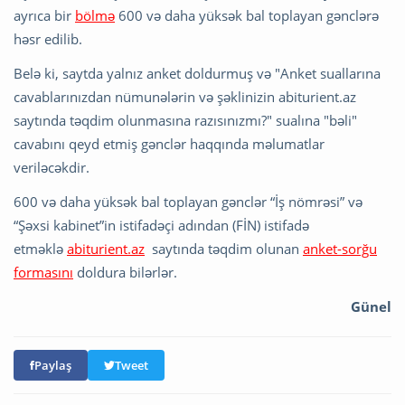
ayrıca bir
bölmə
600 və daha yüksək bal toplayan gənclərə
həsr edilib.
Belə ki, saytda yalnız anket doldurmuş və "Anket suallarına
cavablarınızdan nümunələrin və şəklinizin abiturient.az
saytında təqdim olunmasına razısınızmı?" sualına "bəli"
cavabını qeyd etmiş gənclər haqqında məlumatlar
veriləcəkdir.
600 və daha yüksək bal toplayan gənclər “İş nömrəsi” və
“Şəxsi kabinet”in istifadəçi adından (FİN) istifadə
etməklə
abiturient.az
saytında təqdim olunan
anket-sorğu
formasını
doldura bilərlər.
Günel
Paylaş
Tweet