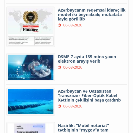
Azərbaycanın rəqəmsal idarəçilik
model iki beynəlxalq mükafata
layiq görülüb
06-08-2026
DSMF 7 ayda 135 minə yaxın
elektron arayış verib
06-08-2026
Azərbaycan və Qazaxıstan
Transxəzər Fiber-Optik Kabel
Xəttinin çəkilişini başa çatdırıb
06-08-2026
Nazirlik: “Mobil notariat”
tətbiqinin “mygov”a tam