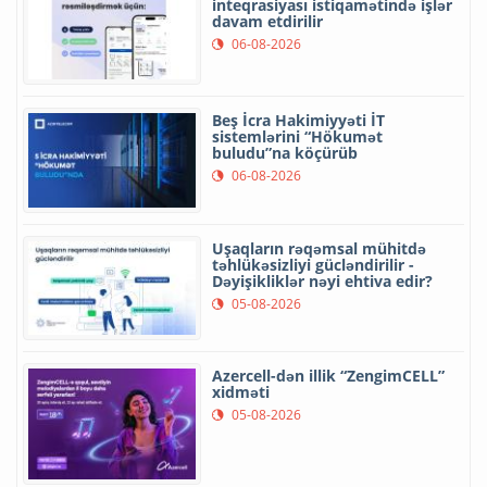
inteqrasiyası istiqamətində işlər
davam etdirilir
06-08-2026
Beş İcra Hakimiyyəti İT
sistemlərini “Hökumət
buludu”na köçürüb
06-08-2026
Uşaqların rəqəmsal mühitdə
təhlükəsizliyi gücləndirilir -
Dəyişikliklər nəyi ehtiva edir?
05-08-2026
Azercell-dən illik “ZengimCELL”
xidməti
05-08-2026