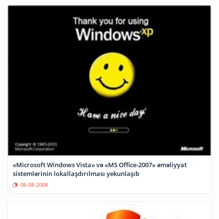
«Microsoft Windows Vista» və «MS Office-2007» əməliyyat
sistemlərinin lokallaşdırılması yekunlaşıb
06-08-2008