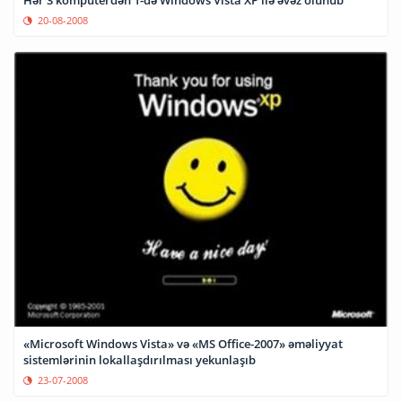
20-08-2008
«Microsoft Windows Vista» və «MS Office-2007» əməliyyat
sistemlərinin lokallaşdırılması yekunlaşıb
23-07-2008