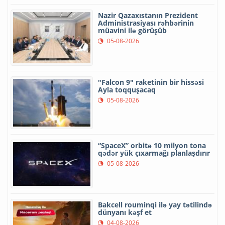
Nazir Qazaxıstanın Prezident
Administrasiyası rəhbərinin
müavini ilə görüşüb
05-08-2026
"Falcon 9" raketinin bir hissəsi
Ayla toqquşacaq
05-08-2026
“SpaceX” orbitə 10 milyon tona
qədər yük çıxarmağı planlaşdırır
05-08-2026
Bakcell rouminqi ilə yay tətilində
dünyanı kəşf et
04-08-2026