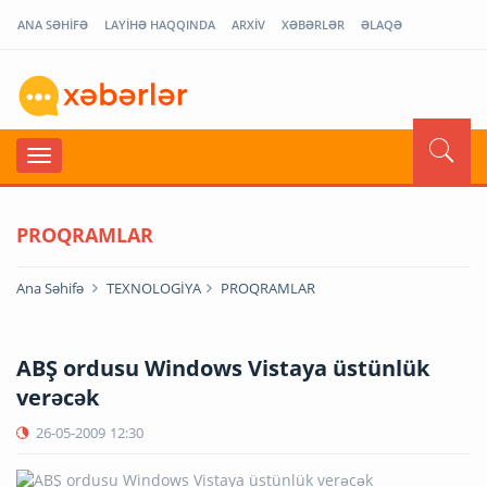
ANA SƏHİFƏ
LAYİHƏ HAQQINDA
ARXİV
XƏBƏRLƏR
ƏLAQƏ
PROQRAMLAR
Ana Səhifə
TEXNOLOGİYA
PROQRAMLAR
ABŞ ordusu Windows Vistaya üstünlük
verəcək
26-05-2009
12:30