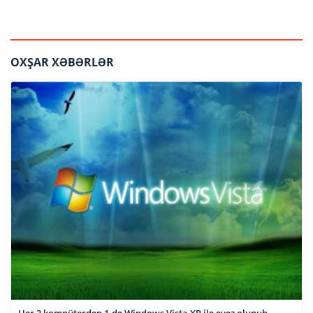
OXŞAR XƏBƏRLƏR
Hər 3 kompüterdən 1-də Windows Vista XP ilə əvəz olunub