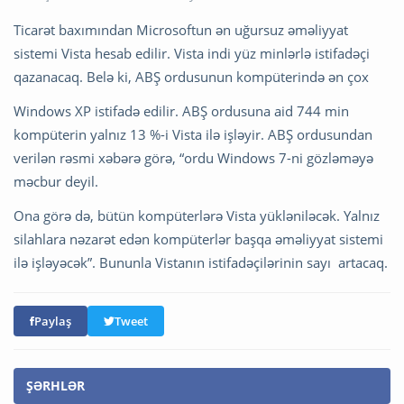
Ticarət baxımından Microsoftun ən uğursuz əməliyyat
sistemi Vista hesab edilir. Vista indi yüz minlərlə istifadəçi
qazanacaq. Belə ki, ABŞ ordusunun kompüterində ən çox
Windows XP istifadə edilir. ABŞ ordusuna aid 744 min
kompüterin yalnız 13 %-i Vista ilə işləyir. ABŞ ordusundan
verilən rəsmi xəbərə görə, “ordu Windows 7-ni gözləməyə
məcbur deyil.
Ona görə də, bütün kompüterlərə Vista yükləniləcək. Yalnız
silahlara nəzarət edən kompüterlər başqa əməliyyat sistemi
ilə işləyəcək”. Bununla Vistanın istifadəçilərinin sayı artacaq.
Paylaş
Tweet
ŞƏRHLƏR