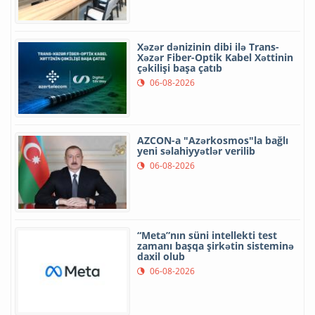
Xəzər dənizinin dibi ilə Trans-
Xəzər Fiber-Optik Kabel Xəttinin
çəkilişi başa çatıb
06-08-2026
AZCON-a "Azərkosmos"la bağlı
yeni səlahiyyətlər verilib
06-08-2026
“Meta”nın süni intellekti test
zamanı başqa şirkətin sisteminə
daxil olub
06-08-2026