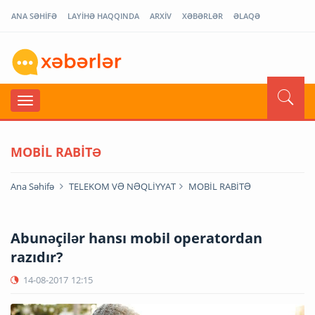
ANA SƏHİFƏ
LAYİHƏ HAQQINDA
ARXİV
XƏBƏRLƏR
ƏLAQƏ
MOBİL RABİTƏ
Ana Səhifə
TELEKOM VƏ NƏQLİYYAT
MOBİL RABİTƏ
Abunəçilər hansı mobil operatordan
razıdır?
14-08-2017
12:15