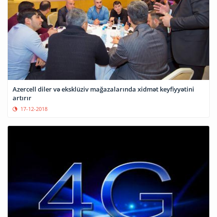
Azercell diler və eksklüziv mağazalarında xidmət keyfiyyətini
artırır
17-12-2018