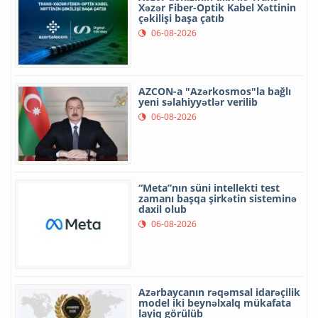
Xəzər Fiber-Optik Kabel Xəttinin
çəkilişi başa çatıb
06-08-2026
AZCON-a "Azərkosmos"la bağlı
yeni səlahiyyətlər verilib
06-08-2026
“Meta”nın süni intellekti test
zamanı başqa şirkətin sisteminə
daxil olub
06-08-2026
Azərbaycanın rəqəmsal idarəçilik
model iki beynəlxalq mükafata
layiq görülüb