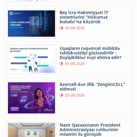
Beş İcra Hakimiyyəti İT
sistemlərini “Hökumət
buludu”na köçürüb
06-08-2026
Uşaqların rəqəmsal mühitdə
təhlükəsizliyi gücləndirilir -
Dəyişikliklər nəyi ehtiva edir?
05-08-2026
Azercell-dən illik “ZengimCELL”
xidməti
05-08-2026
Nazir Qazaxıstanın Prezident
Administrasiyası rəhbərinin
müavini ilə görüşüb