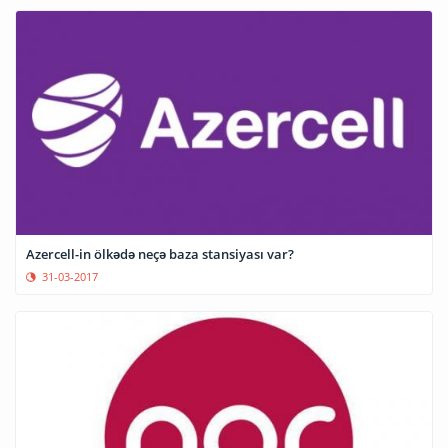
Azercell-in ölkədə neçə baza stansiyası var?
31-03-2017