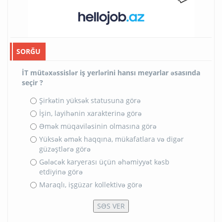
SORĞU
İT mütəxəssislər iş yerlərini hansı meyarlar əsasında
seçir ?
Şirkətin yüksək statusuna görə
İşin, layihənin xarakterinə görə
Əmək müqaviləsinin olmasına görə
Yüksək əmək haqqına, mükafatlara və digər
güzəştlərə görə
Gələcək karyerası üçün əhəmiyyət kəsb
etdiyinə görə
Maraqlı, işgüzar kollektivə görə