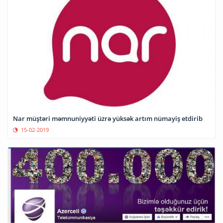
Nar müştəri məmnuniyyəti üzrə yüksək artım nümayiş etdirib
15-02-2019