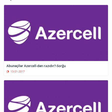
Abunəçilər Azercell-dən razıdır?-Sorğu
13-01-2017