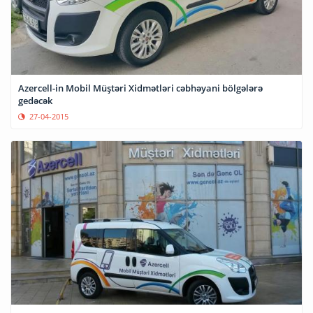
Azercell-in Mobil Müştəri Xidmətləri cəbhəyani bölgələrə
gedəcək
27-04-2015