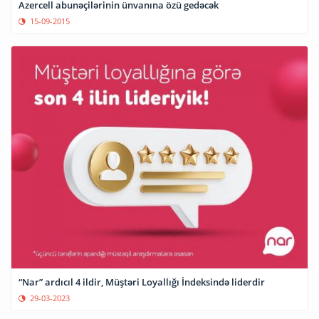
Azercell abunəçilərinin ünvanına özü gedəcək
15-09-2015
“Nar” ardıcıl 4 ildir, Müştəri Loyallığı İndeksində liderdir
29-03-2023