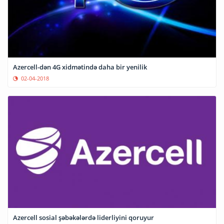
Azercell-dən 4G xidmətində daha bir yenilik
02-04-2018
Azercell sosial şəbəkələrdə liderliyini qoruyur