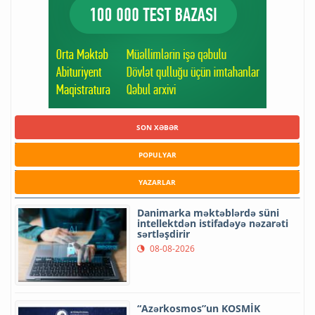
SON XƏBƏR
POPULYAR
YAZARLAR
Danimarka məktəblərdə süni
intellektdən istifadəyə nəzarəti
sərtləşdirir
08-08-2026
“Azərkosmos”un KOSMİK