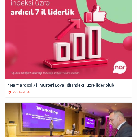
"Nar" ardıcıl 7 il Müştəri Loyallığı İndeksi üzrə lider olub
27-02-2026