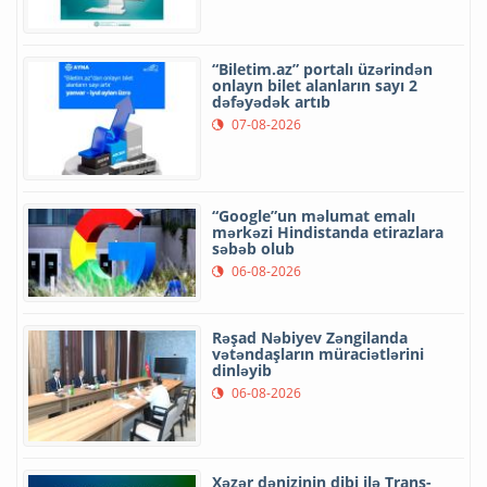
“Biletim.az” portalı üzərindən
onlayn bilet alanların sayı 2
dəfəyədək artıb
07-08-2026
“Google”un məlumat emalı
mərkəzi Hindistanda etirazlara
səbəb olub
06-08-2026
Rəşad Nəbiyev Zəngilanda
vətəndaşların müraciətlərini
dinləyib
06-08-2026
Xəzər dənizinin dibi ilə Trans-