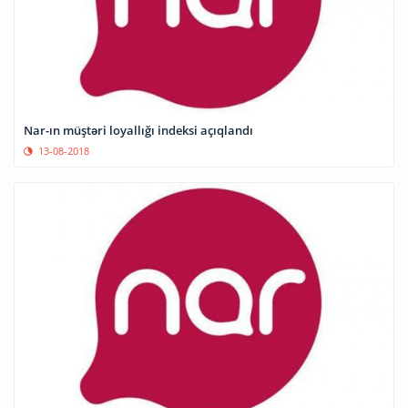
Nar-ın müştəri loyallığı indeksi açıqlandı
13-08-2018