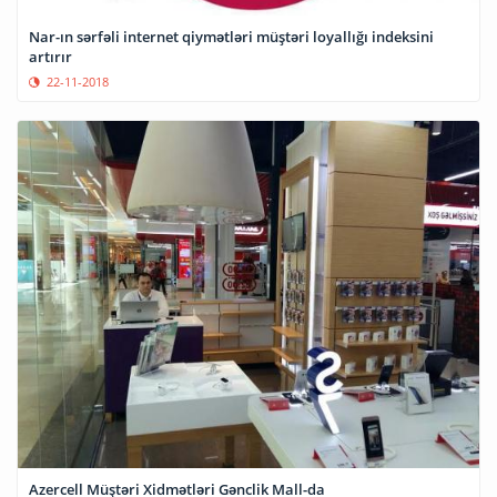
Nar-ın sərfəli internet qiymətləri müştəri loyallığı indeksini
artırır
22-11-2018
Azercell Müştəri Xidmətləri Gənclik Mall-da