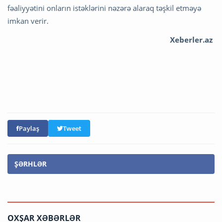
fəaliyyətini onların istəklərini nəzərə alaraq təşkil etməyə
imkan verir.
Xeberler.az
Paylaş
Tweet
ŞƏRHLƏR
OXŞAR XƏBƏRLƏR