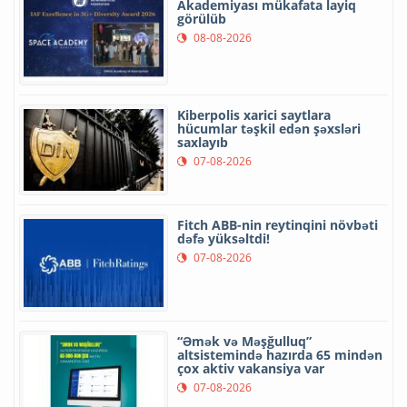
Akademiyası mükafata layiq
görülüb
08-08-2026
Kiberpolis xarici saytlara
hücumlar təşkil edən şəxsləri
saxlayıb
07-08-2026
Fitch ABB-nin reytinqini növbəti
dəfə yüksəltdi!
07-08-2026
“Əmək və Məşğulluq”
altsistemində hazırda 65 mindən
çox aktiv vakansiya var
07-08-2026