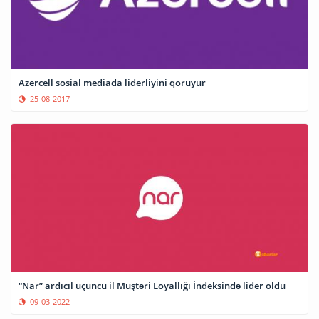
Azercell sosial mediada liderliyini qoruyur
25-08-2017
“Nar” ardıcıl üçüncü il Müştəri Loyallığı İndeksində lider oldu
09-03-2022