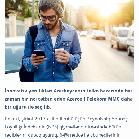
İnnovativ yenilikləri Azərbaycanın telko bazarında hər
zaman birinci tətbiq edən Azercell Telekom MMC daha
bir uğuru ilə seçilib.
Belə ki, şirkət 2017-ci ilin II rübü üçün Beynəlxalq Abunəçi
Loyallığı İndeksinin (NPS) qiymətləndirilməsində bütün
rəqiblərini qabaqlayaraq, 64% nəticə ilə abunəçilərinin