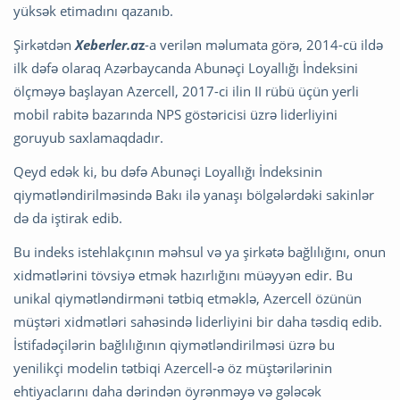
yüksək etimadını qazanıb.
Şirkətdən
Xeberler.a
z
-a verilən məlumata görə, 2014-cü ildə
ilk dəfə olaraq Azərbaycanda Abunəçi Loyallığı İndeksini
ölçməyə başlayan Azercell, 2017-ci ilin II rübü üçün yerli
mobil rabitə bazarında NPS göstəricisi üzrə liderliyini
goruyub saxlamaqdadır.
Qeyd edək ki, bu dəfə Abunəçi Loyallığı İndeksinin
qiymətləndirilməsində Bakı ilə yanaşı bölgələrdəki sakinlər
də da iştirak edib.
Bu indeks istehlakçının məhsul və ya şirkətə bağlılığını, onun
xidmətlərini tövsiyə etmək hazırlığını müəyyən edir. Bu
unikal qiymətləndirməni tətbiq etməklə, Azercell özünün
müştəri xidmətləri sahəsində liderliyini bir daha təsdiq edib.
İstifadəçilərin bağlılığının qiymətləndirilməsi üzrə bu
yenilikçi modelin tətbiqi Azercell-ə öz müştərilərinin
ehtiyaclarını daha dərindən öyrənməyə və gələcək