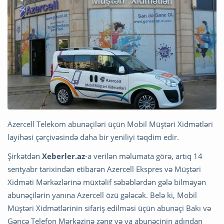
Azercell Telekom abunəçiləri üçün Mobil Müştəri Xidmətləri
layihəsi çərçivəsində daha bir yeniliyi təqdim edir.
Şirkətdən
Xeberler.az
-a verilən məlumata görə, artıq 14
sentyabr tarixindən etibarən Azercell Ekspres və Müştəri
Xidməti Mərkəzlərinə müxtəlif səbəblərdən gələ bilməyən
abunəçilərin yanına Azercell özü gələcək. Belə ki, Mobil
Müştəri Xidmətlərinin sifariş edilməsi üçün abunəçi Bakı və
Gəncə Telefon Mərkəzinə zəng və ya abunəçinin adından