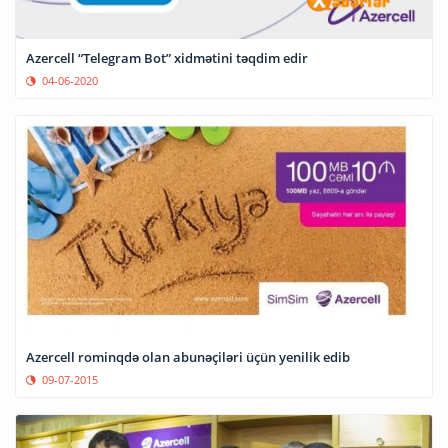
Azercell “Telegram Bot” xidmətini təqdim edir
04-06-2020
Azercell rominqdə olan abunəçiləri üçün yenilik edib
09-07-2015