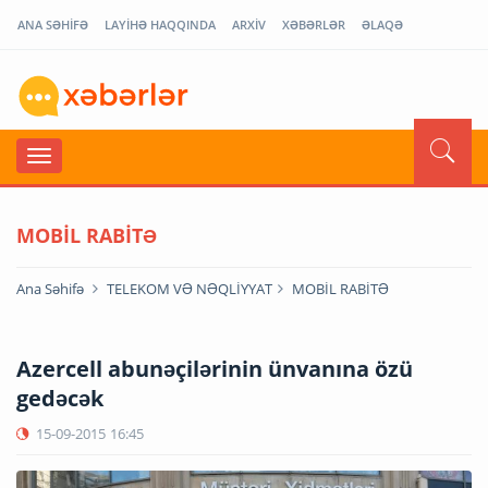
ANA SƏHİFƏ
LAYİHƏ HAQQINDA
ARXİV
XƏBƏRLƏR
ƏLAQƏ
MOBİL RABİTƏ
Ana Səhifə
TELEKOM VƏ NƏQLİYYAT
MOBİL RABİTƏ
Azercell abunəçilərinin ünvanına özü
gedəcək
15-09-2015
16:45