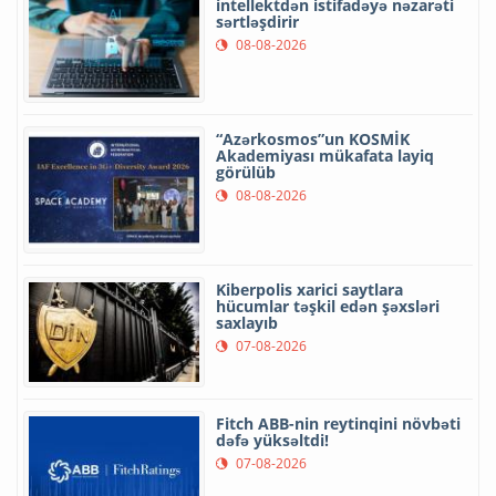
intellektdən istifadəyə nəzarəti
sərtləşdirir
08-08-2026
“Azərkosmos”un KOSMİK
Akademiyası mükafata layiq
görülüb
08-08-2026
Kiberpolis xarici saytlara
hücumlar təşkil edən şəxsləri
saxlayıb
07-08-2026
Fitch ABB-nin reytinqini növbəti
dəfə yüksəltdi!
07-08-2026