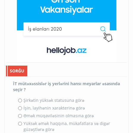
SORĞU
İT mütəxəssislər iş yerlərini hansı meyarlar əsasında
seçir ?
Şirkətin yüksək statusuna görə
İşin, layihənin xarakterinə görə
Əmək müqaviləsinin olmasına görə
Yüksək əmək haqqına, mükafatlara və digər
güzəştlərə görə