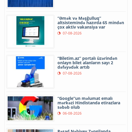
“Əmək və Məşğulluq”
altsistemində hazırda 65 mindən
çox aktiv vakansiya var
07-08-2026
“Biletim.az” portalı üzərindən
onlayn bilet alanların sayı 2
dəfəyədək artıb
07-08-2026
“Google”un məlumat emalı
mərkəzi Hindistanda etirazlara
səbəb olub
06-08-2026
Rəşad Nəbiyev Zəngilanda