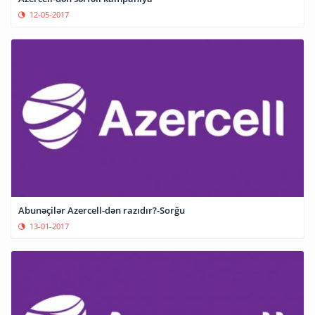
12-05-2017
Abunəçilər Azercell-dən razıdır?-Sorğu
13-01-2017