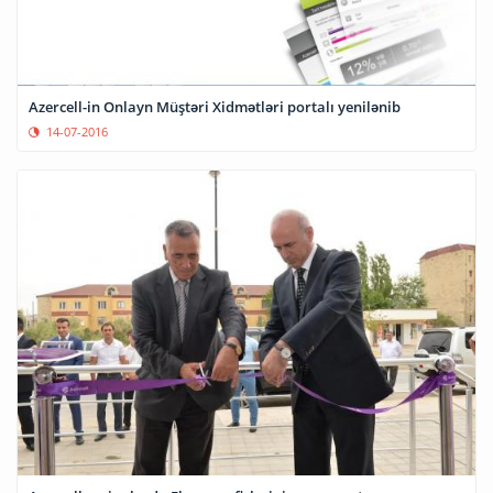
Azercell-in Onlayn Müştəri Xidmətləri portalı yenilənib
14-07-2016