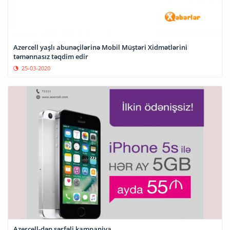
Azercell yaşlı abunəçilərinə Mobil Müştəri Xidmətlərini
təmənnasız təqdim edir
25-03-2020
Azercell-dən sərfəli kampaniya