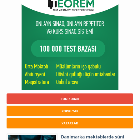
SON XƏBƏR
POPULYAR
YAZARLAR
Danimarka məktəblərdə süni