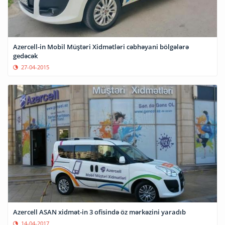
Azercell-in Mobil Müştəri Xidmətləri cəbhəyani bölgələrə
gedəcək
27-04-2015
Azercell ASAN xidmət-in 3 ofisində öz mərkəzini yaradıb
14-04-2017