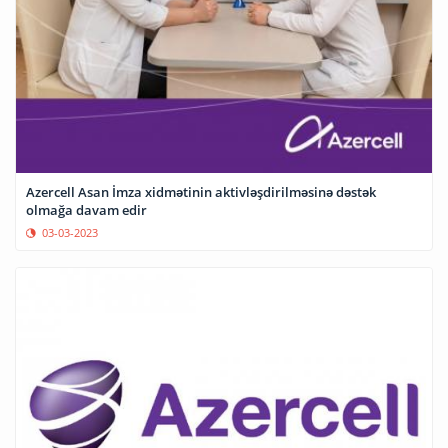
Azercell Asan İmza xidmətinin aktivləşdirilməsinə dəstək
olmağa davam edir
03-03-2023