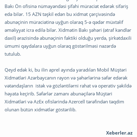
Bakı Ön ofisinə nümayəndəsi şifahi müraciət edərək sifariş
edə bilər. 15 AZN təşkil edən bu xidmət çərçivəsində
abunəçinin müraciətinə uyğun olaraq 5-ə qədər müxtəlif
əməliyyat icra edilə bilər. Xidmətin Bakı şəhəri (ətraf kəndlər
daxil) ərazisində abunəçinin faktiki olduğu yerdə, şirkətdaxili
ümumi qaydalara uyğun olaraq göstərilməsi nəzərdə
tutulub.
Qeyd edək ki, bu ilin aprel ayında yaradılan Mobil Müştəri
Xidmətləri Azərbaycanın rayon və şəhərlərinə səfər edərək
vətəndaşların istək və gözləntilərni rahat və operativ şəkildə
həyata keçirib. Səfərlər zamanı abunəçilərə Müştəri
Xidmətləri və AzEx ofislərində Azercell tərəfindən təqdim
olunan bütün xidmətlər göstərilib.
Xeberler.az