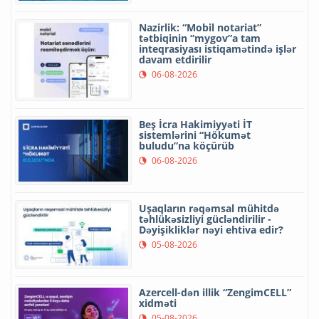
Nazirlik: “Mobil notariat”
tətbiqinin “mygov”a tam
inteqrasiyası istiqamətində işlər
davam etdirilir
06-08-2026
Beş İcra Hakimiyyəti İT
sistemlərini “Hökumət
buludu”na köçürüb
06-08-2026
Uşaqların rəqəmsal mühitdə
təhlükəsizliyi gücləndirilir -
Dəyişikliklər nəyi ehtiva edir?
05-08-2026
Azercell-dən illik “ZengimCELL”
xidməti
05-08-2026