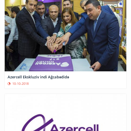
Azercell Ekskluziv indi Ağcabədidə
10-10-2018