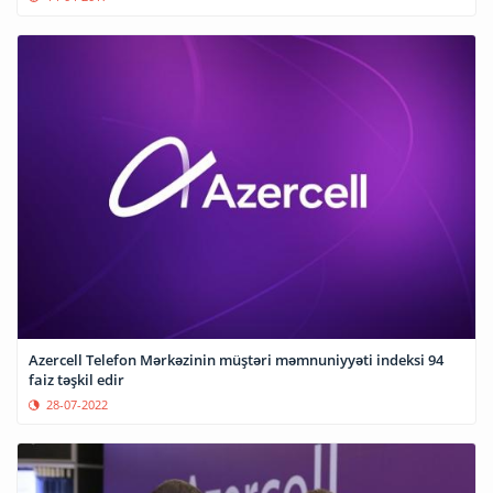
Azercell Telefon Mərkəzinin müştəri məmnuniyyəti indeksi 94
faiz təşkil edir
28-07-2022