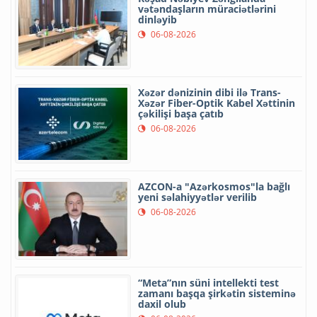
vətəndaşların müraciətlərini
dinləyib
06-08-2026
Xəzər dənizinin dibi ilə Trans-
Xəzər Fiber-Optik Kabel Xəttinin
çəkilişi başa çatıb
06-08-2026
AZCON-a "Azərkosmos"la bağlı
yeni səlahiyyətlər verilib
06-08-2026
“Meta”nın süni intellekti test
zamanı başqa şirkətin sisteminə
daxil olub