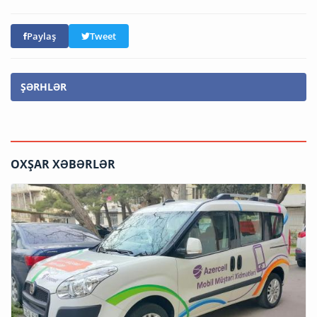
Paylaş
Tweet
ŞƏRHLƏR
OXŞAR XƏBƏRLƏR