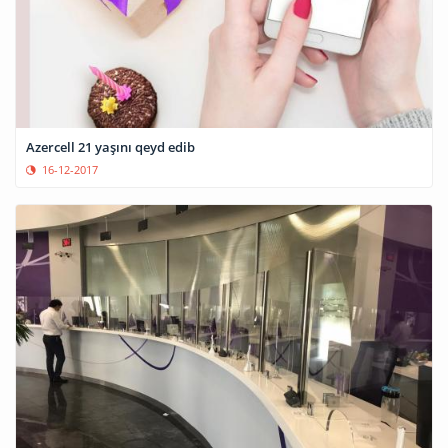
Azercell 21 yaşını qeyd edib
16-12-2017