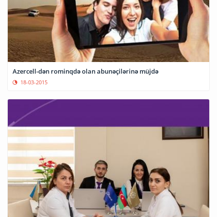
Azercell-dən rominqdə olan abunəçilərinə müjdə
18-03-2015