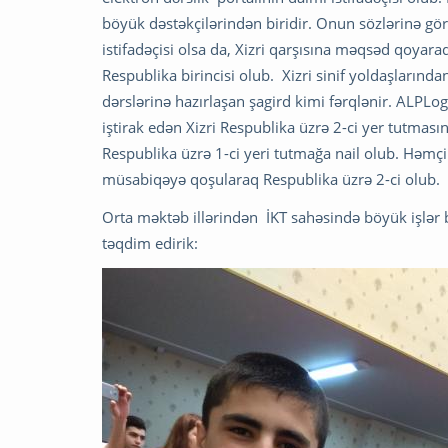
böyük dəstəkçilərindən biridir. Onun sözlərinə gör
istifadəçisi olsa da, Xizri qarşısına məqsəd qoyaraq
Respublika birincisi olub. Xizri sinif yoldaşların
dərslərinə hazırlaşan şagird kimi fərqlənir. ALPLo
iştirak edən Xizri Respublika üzrə 2-ci yer tutması
Respublika üzrə 1-ci yeri tutmağa nail olub. Həmç
müsabiqəyə qoşularaq Respublika üzrə 2-ci olub.
Orta məktəb illərindən İKT sahəsində böyük işlər ba
təqdim edirik: