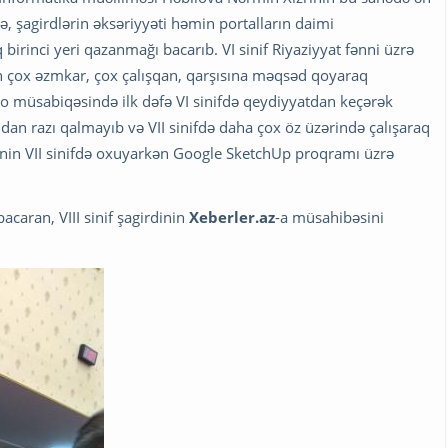
ə, şagirdlərin əksəriyyəti həmin portalların daimi
 birinci yeri qazanmağı bacarıb. VI sinif Riyaziyyat fənni üzrə
dan çox əzmkar, çox çalışqan, qarşısına məqsəd qoyaraq
go müsabiqəsində ilk dəfə VI sinifdə qeydiyyatdan keçərək
ndan razı qalmayıb və VII sinifdə daha çox öz üzərində çalışaraq
inin VII sinifdə oxuyarkən Google SketchUp proqramı üzrə
caran, VIII sinif şagirdinin
Xeberler.az
-a müsahibəsini