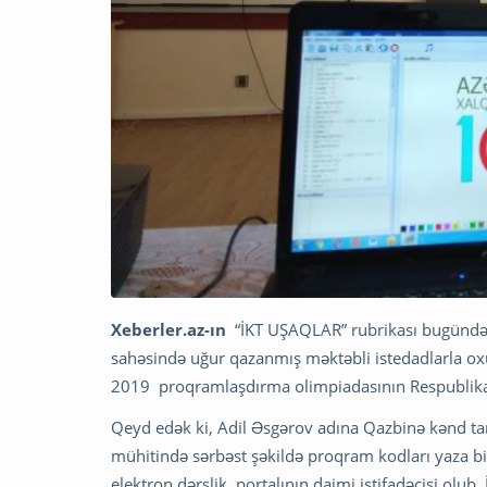
Xeberler.az-ın
“İKT UŞAQLAR” rubrikası bugündən
sahəsində uğur qazanmış məktəbli istedadlarla ox
2019 proqramlaşdırma olimpiadasının Respublika 1
Qeyd edək ki, Adil Əsgərov adına Qazbinə kənd tam
mühitində sərbəst şəkildə proqram kodları yaza bili
elektron dərslik portalının daimi istifadəçisi olu