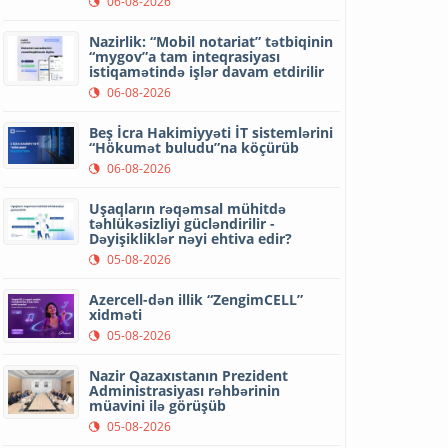
06-08-2026
Nazirlik: “Mobil notariat” tətbiqinin
“mygov”a tam inteqrasiyası
istiqamətində işlər davam etdirilir
06-08-2026
Beş İcra Hakimiyyəti İT sistemlərini
“Hökumət buludu”na köçürüb
06-08-2026
Uşaqların rəqəmsal mühitdə
təhlükəsizliyi gücləndirilir -
Dəyişikliklər nəyi ehtiva edir?
05-08-2026
Azercell-dən illik “ZengimCELL”
xidməti
05-08-2026
Nazir Qazaxıstanın Prezident
Administrasiyası rəhbərinin
müavini ilə görüşüb
05-08-2026