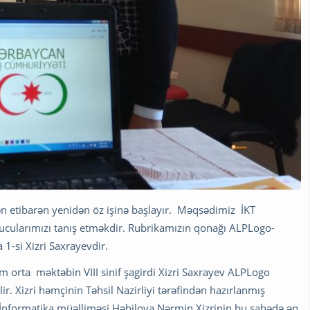
 etibarən yenidən öz işinə başlayır. Məqsədimiz İKT
ucularımızı tanış etməkdir. Rubrikamızın qonağı ALPLogo-
-si Xizri Saxrayevdir.
 orta məktəbin VIII sinif şagirdi Xizri Saxrayev ALPLogo
r. Xizri həmçinin Təhsil Nazirliyi tərəfindən hazırlanmış
b. İnformatika müəlliməsi Həbilova Nərmin Xizrinin bu sahədə ən