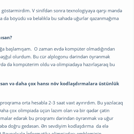
q göstərmirdim. V sinifdən sonra texnologiyaya qarşı məndə
a da böyüdü və beləliklə bu sahədə uğurlar qazanmağıma
ısan?
anmağa başlamışam. O zaman evdə kompüter olmadığından
məşğul olurdum. Bu cür alplogonu dərindən öyrənmək
evdə də kompüterim oldu və olimpiadaya hazırlaşaraq bu
rsan və daha çox hansı növ kodlaşdırmalara üstünlük
proqrama orta hesabla 2-3 saat vaxt ayırırdım. Bu yazılacaq
Daha çox olimpiada üçün lazım olan və bir qədər çətin
ırmalar edərək bu proqramı dərindən öyrənmək və uğur
bə doğru gedəsən. Ən sevdiyim kodlaşdırma da elə
9 Beynəlxalq İnformatika olimpiadası embleminin