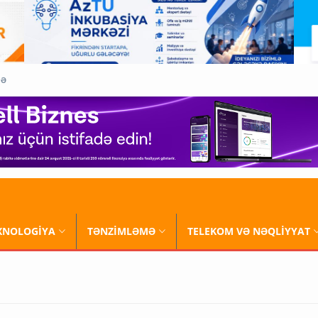
QƏ
XNOLOGİYA
TƏNZİMLƏMƏ
TELEKOM VƏ NƏQLİYYAT