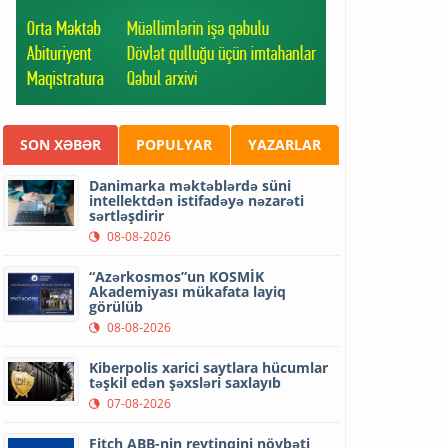
SON XƏBƏR
POPULYAR
YAZARLAR
Danimarka məktəblərdə süni
intellektdən istifadəyə nəzarəti
sərtləşdirir
08-08-2026
“Azərkosmos”un KOSMİK
Akademiyası mükafata layiq
görülüb
08-08-2026
Kiberpolis xarici saytlara hücumlar
təşkil edən şəxsləri saxlayıb
07-08-2026
Fitch ABB-nin reytinqini növbəti