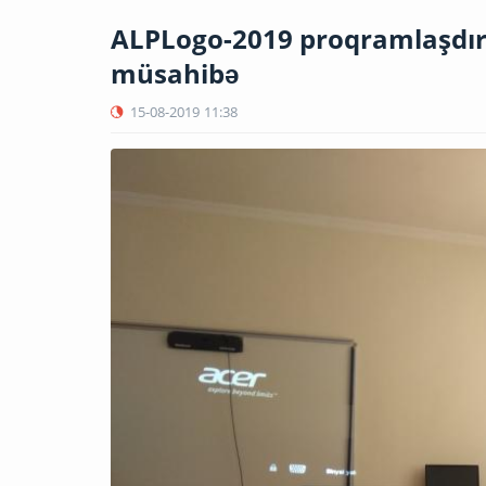
ALPLogo-2019 proqramlaşdırm
müsahibə
15-08-2019
11:38