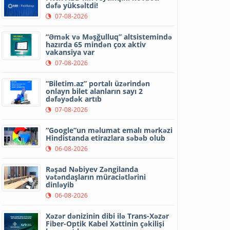
dəfə yüksəltdi!
07-08-2026
“Əmək və Məşğulluq” altsistemində
hazırda 65 mindən çox aktiv
vakansiya var
07-08-2026
“Biletim.az” portalı üzərindən
onlayn bilet alanların sayı 2
dəfəyədək artıb
07-08-2026
“Google”un məlumat emalı mərkəzi
Hindistanda etirazlara səbəb olub
06-08-2026
Rəşad Nəbiyev Zəngilanda
vətəndaşların müraciətlərini
dinləyib
06-08-2026
Xəzər dənizinin dibi ilə Trans-Xəzər
Fiber-Optik Kabel Xəttinin çəkilişi