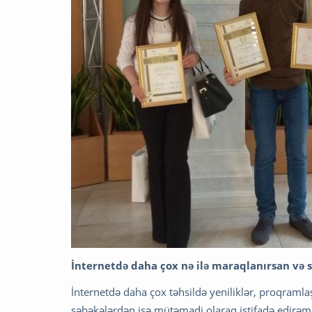
İnternetdə daha çox nə ilə maraqlanırsan və s
İnternetdə daha çox təhsildə yeniliklər, proqraml
şəbəkələrdən isə mütəmadi olaraq istifadə edirəm