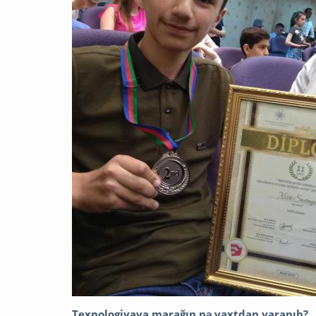
Texnologiyaya marağın nə vaxtdan yaranıb?