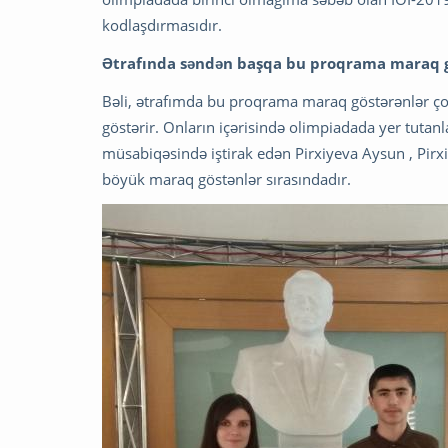
kodlaşdırmasıdır.
Ətrafında səndən başqa bu proqrama maraq g
Bəli, ətrafımda bu proqrama maraq göstərənlər ç
göstərir. Onların içərisində olimpiadada yer tutan
müsabiqəsində iştirak edən Pirxiyeva Aysun , Pir
böyük maraq göstənlər sırasındadır.