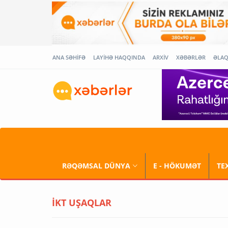
ANA SƏHİFƏ
LAYİHƏ HAQQINDA
ARXİV
XƏBƏRLƏR
ƏLA
RƏQƏMSAL DÜNYA
E - HÖKUMƏT
TE
İKT UŞAQLAR