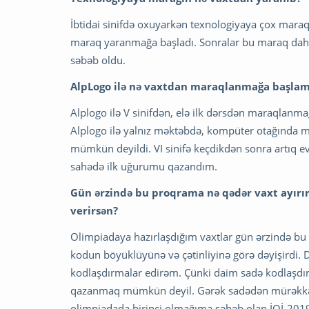
İbtidai sinifdə oxuyarkən texnologiyaya çox mara
maraq yaranmağa başladı. Sonralar bu maraq dah
səbəb oldu.
AlpLogo ilə nə vaxtdan maraqlanmağa başlam
Alplogo ilə V sinifdən, elə ilk dərsdən maraql
Alplogo ilə yalnız məktəbdə, kompüter otağında 
mümkün deyildi. VI sinifə keçdikdən sonra artıq 
sahədə ilk uğurumu qazandım.
Gün ərzində bu proqrama nə qədər vaxt ayırı
verirsən?
Olimpiadaya hazırlaşdığım vaxtlar gün ərzində bu 
kodun böyüklüyünə və çətinliyinə görə dəyişirdi. 
kodlaşdırmalar edirəm. Çünki daim sadə kodlaşd
qazanmaq mümkün deyil. Gərək sadədən mürəkkə
olimpiadada birinci olmağıma səbəb olan İOİ-201