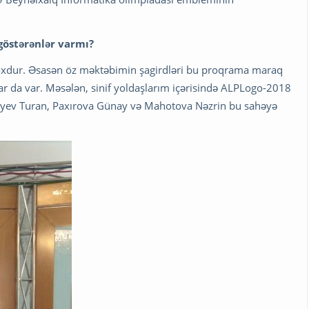
östərənlər varmı?
oxdur. Əsasən öz məktəbimin şagirdləri bu proqrama maraq
lar da var. Məsələn, sinif yoldaşlarım içərisində ALPLogo-2018
xiyev Turan, Paxırova Günay və Mahotova Nəzrin bu sahəyə