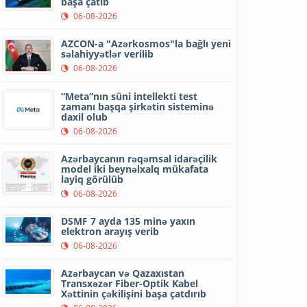
başa çatıb
06-08-2026
AZCON-a "Azərkosmos"la bağlı yeni
səlahiyyətlər verilib
06-08-2026
“Meta”nın süni intellekti test
zamanı başqa şirkətin sisteminə
daxil olub
06-08-2026
Azərbaycanın rəqəmsal idarəçilik
model iki beynəlxalq mükafata
layiq görülüb
06-08-2026
DSMF 7 ayda 135 minə yaxın
elektron arayış verib
06-08-2026
Azərbaycan və Qazaxıstan
Transxəzər Fiber-Optik Kabel
Xəttinin çəkilişini başa çatdırıb