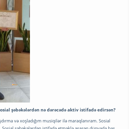
osial şəbəkələrdən nə dərəcədə aktiv istifadə edirsən?
aşdırma və xoşladığım musiqilər ilə maraqlanıram. Sosial
. Sosial şəbəkələrdən istifadə etməklə əsasən dünyada baş