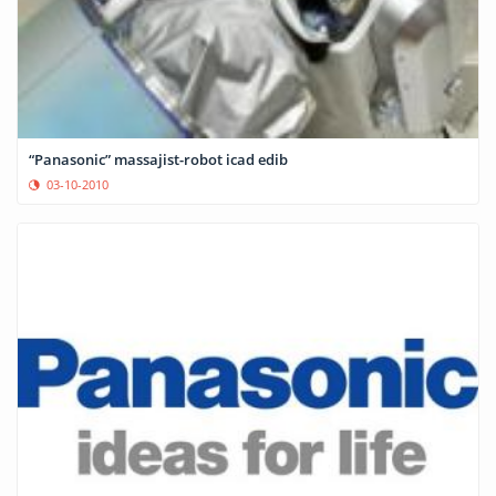
“Panasonic” massajist-robot icad edib
03-10-2010