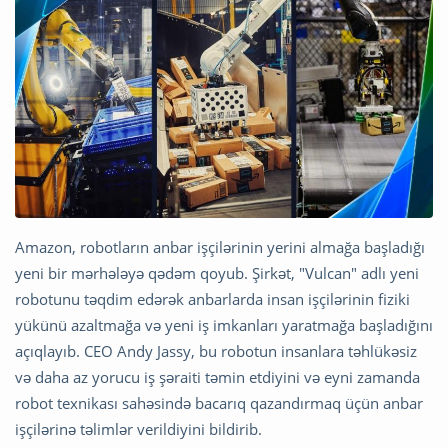
Amazon, robotların anbar işçilərinin yerini almağa başladığı
yeni bir mərhələyə qədəm qoyub. Şirkət, "Vulcan" adlı yeni
robotunu təqdim edərək anbarlarda insan işçilərinin fiziki
yükünü azaltmağa və yeni iş imkanları yaratmağa başladığını
açıqlayıb. CEO Andy Jassy, bu robotun insanlara təhlükəsiz
və daha az yorucu iş şəraiti təmin etdiyini və eyni zamanda
robot texnikası sahəsində bacarıq qazandırmaq üçün anbar
işçilərinə təlimlər verildiyini bildirib.