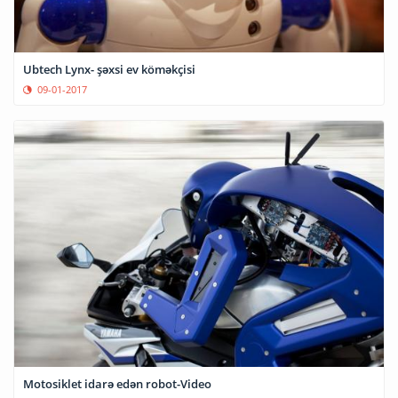
Ubtech Lynx- şəxsi ev köməkçisi
09-01-2017
Motosiklet idarə edən robot-Video