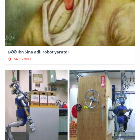
BƏƏ İbn Sina adlı robot yaratdı
24-11-2009