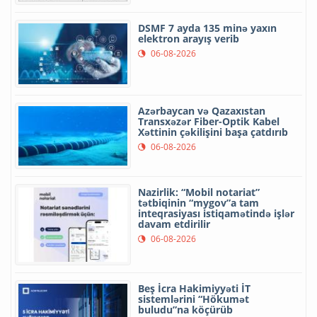
DSMF 7 ayda 135 minə yaxın
elektron arayış verib
06-08-2026
Azərbaycan və Qazaxıstan
Transxəzər Fiber-Optik Kabel
Xəttinin çəkilişini başa çatdırıb
06-08-2026
Nazirlik: “Mobil notariat”
tətbiqinin “mygov”a tam
inteqrasiyası istiqamətində işlər
davam etdirilir
06-08-2026
Beş İcra Hakimiyyəti İT
sistemlərini “Hökumət
buludu”na köçürüb