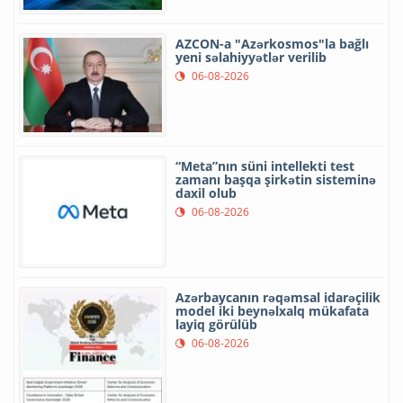
AZCON-a "Azərkosmos"la bağlı
yeni səlahiyyətlər verilib
06-08-2026
“Meta”nın süni intellekti test
zamanı başqa şirkətin sisteminə
daxil olub
06-08-2026
Azərbaycanın rəqəmsal idarəçilik
model iki beynəlxalq mükafata
layiq görülüb
06-08-2026