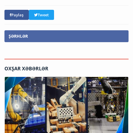
Paylaş
Tweet
ŞƏRHLƏR
OXŞAR XƏBƏRLƏR