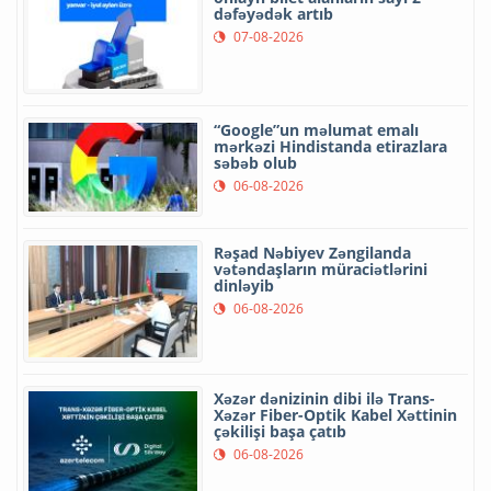
dəfəyədək artıb
07-08-2026
“Google”un məlumat emalı
mərkəzi Hindistanda etirazlara
səbəb olub
06-08-2026
Rəşad Nəbiyev Zəngilanda
vətəndaşların müraciətlərini
dinləyib
06-08-2026
Xəzər dənizinin dibi ilə Trans-
Xəzər Fiber-Optik Kabel Xəttinin
çəkilişi başa çatıb
06-08-2026