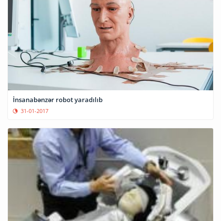
İnsanabənzər robot yaradılıb
31-01-2017