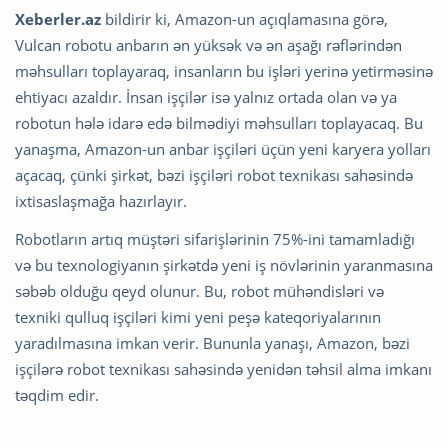
Xeberler.az
bildirir ki, Amazon-un açıqlamasına görə,
Vulcan robotu anbarın ən yüksək və ən aşağı rəflərindən
məhsulları toplayaraq, insanların bu işləri yerinə yetirməsinə
ehtiyacı azaldır. İnsan işçilər isə yalnız ortada olan və ya
robotun hələ idarə edə bilmədiyi məhsulları toplayacaq. Bu
yanaşma, Amazon-un anbar işçiləri üçün yeni karyera yolları
açacaq, çünki şirkət, bəzi işçiləri robot texnikası sahəsində
ixtisaslaşmağa hazırlayır.
Robotların artıq müştəri sifarişlərinin 75%-ini tamamladığı
və bu texnologiyanın şirkətdə yeni iş növlərinin yaranmasına
səbəb olduğu qeyd olunur. Bu, robot mühəndisləri və
texniki qulluq işçiləri kimi yeni peşə kateqoriyalarının
yaradılmasına imkan verir. Bununla yanaşı, Amazon, bəzi
işçilərə robot texnikası sahəsində yenidən təhsil alma imkanı
təqdim edir.