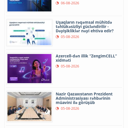
06-08-2026
Uşaqların rəqəmsal mühitdə
təhlükəsizliyi gücləndirilir -
Dəyişikliklər nəyi ehtiva edir?
05-08-2026
Azercell-dən illik “ZengimCELL”
xidməti
05-08-2026
Nazir Qazaxıstanın Prezident
Administrasiyası rəhbərinin
müavini ilə görüşüb
05-08-2026