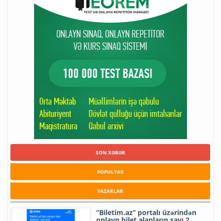
SON XƏBƏR
POPULYAR
YAZARLAR
“Biletim.az” portalı üzərindən
onlayn bilet alanların sayı 2