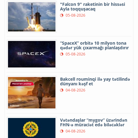
"Falcon 9" raketinin bir hissəsi
Ayla toqquşacaq
05-08-2026
“SpaceX” orbitə 10 milyon tona
qədər yük çıxarmağı planlaşdırır
05-08-2026
Bakcell rouminqi ilə yay tətilində
dünyanı kəşf et
04-08-2026
Vətəndaşlar “mygov” üzərindən
FHN-ə müraciət edə biləcəklər
04-08-2026