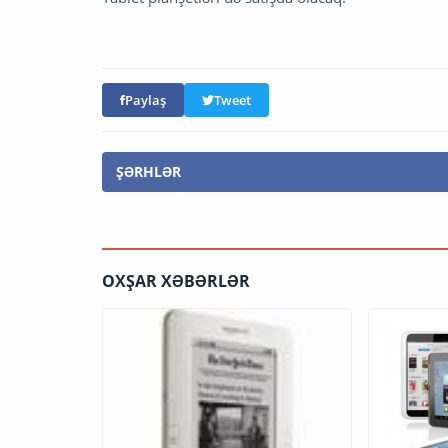
Paylaş
Tweet
ŞƏRHLƏR
OXŞAR XƏBƏRLƏR