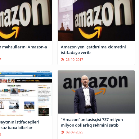
 məhsullarını Amazon-a
Amazon yeni çatdırılma xidmətini
istifadəyə verib
7
26-10-2017
"Amazon"un təsisçisi 737 milyon
ytının istifadəçiləri
milyon dollarlıq səhmini satıb
lsuz baxa bilərlər
02-07-2025
8