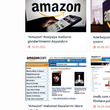
“Amazon” Rusiyaya malların
Azərbaycan
göndərilməsini dayandırır
çıxarır
10-03-2022
08-08-201
imdb.com sa
filmlərə pu
“Amazon” məlumat bazalarını idarə
18-09-200