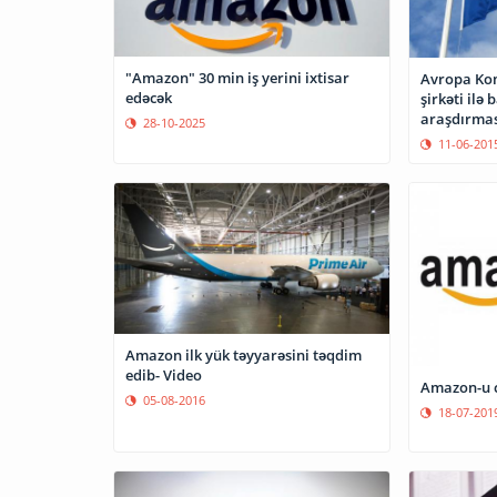
"Amazon" 30 min iş yerini ixtisar
Avropa Kom
edəcək
şirkəti ilə 
araşdırmas
28-10-2025
11-06-201
Amazon ilk yük təyyarəsini təqdim
edib- Video
Amazon-u c
05-08-2016
18-07-201