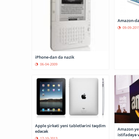
09-09-201
iPhone-dan da nazik
06-04-2009
Apple şirkəti yeni tabletlərini təqdim
Amazon yen
edəcək
istifadəyə 
17-10-2013