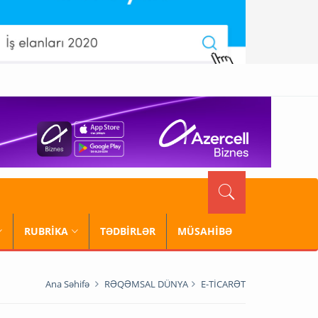
RUBRİKA
TƏDBİRLƏR
MÜSAHİBƏ
Ana Səhifə
RƏQƏMSAL DÜNYA
E-TİCARƏT