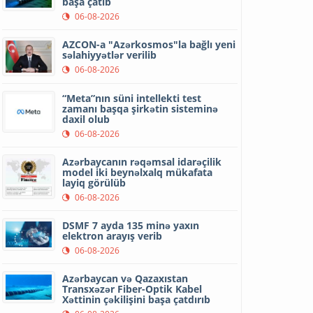
başa çatıb
06-08-2026
AZCON-a "Azərkosmos"la bağlı yeni
səlahiyyətlər verilib
06-08-2026
“Meta”nın süni intellekti test
zamanı başqa şirkətin sisteminə
daxil olub
06-08-2026
Azərbaycanın rəqəmsal idarəçilik
model iki beynəlxalq mükafata
layiq görülüb
06-08-2026
DSMF 7 ayda 135 minə yaxın
elektron arayış verib
06-08-2026
Azərbaycan və Qazaxıstan
Transxəzər Fiber-Optik Kabel
Xəttinin çəkilişini başa çatdırıb