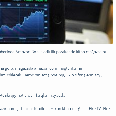
 şəhərində Amazon Books adlı ilk pərakəndə kitab mağazasını
tına görə, mağazada amazon.com müştərilərinin
 ediləcək. Həmçinin satış reytinqi, ilkin sifarişlərin sayı,
ytdakı qiymətlərdən fərqlənməyəcək.
rlanmış cihazlar Kindle elektron kitab qurğusu, Fire TV, Fire