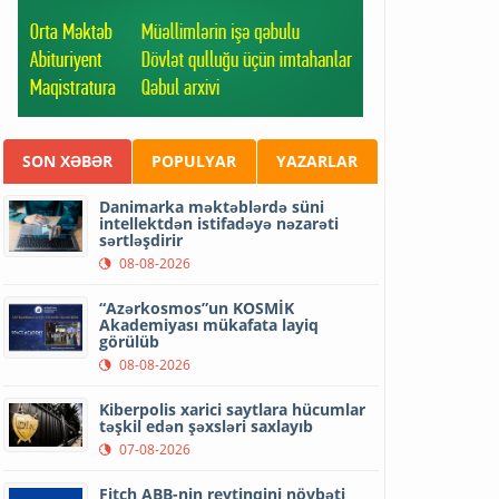
SON XƏBƏR
POPULYAR
YAZARLAR
Danimarka məktəblərdə süni
intellektdən istifadəyə nəzarəti
sərtləşdirir
08-08-2026
“Azərkosmos”un KOSMİK
Akademiyası mükafata layiq
görülüb
08-08-2026
Kiberpolis xarici saytlara hücumlar
təşkil edən şəxsləri saxlayıb
07-08-2026
Fitch ABB-nin reytinqini növbəti