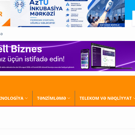
QƏ
XNOLOGİYA
TƏNZİMLƏMƏ
TELEKOM VƏ NƏQLİYYAT