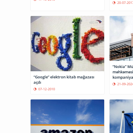
20-07-201
“Nokia” Mü
məhkəməsi
“Google” elektron kitab mağazası
kompaniyas
açdı
21-09-202
07-12-2010