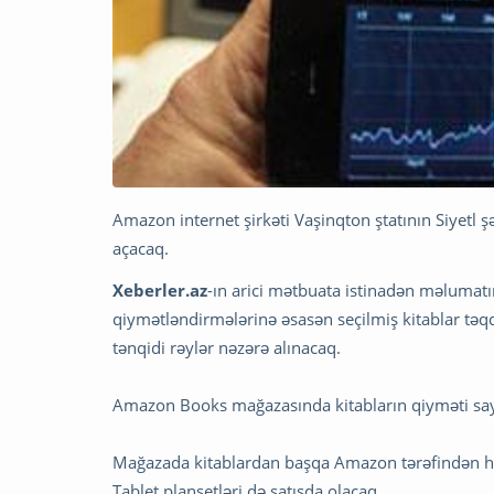
Amazon internet şirkəti Vaşinqton ştatının Siyetl
açacaq.
Xeberler.az
-ın arici mətbuata istinadən məluma
qiymətləndirmələrinə əsasən seçilmiş kitablar təqdim
tənqidi rəylər nəzərə alınacaq.
Amazon Books mağazasında kitabların qiyməti sa
Mağazada kitablardan başqa Amazon tərəfindən hazı
Tablet planşetləri də satışda olacaq.