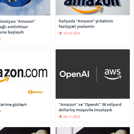
İtaliyada “Amazon” şirkətinin
issiyası “Amazon”
fəaliyyəti yoxlanılır
bağlı antiinhisar
ına başlayıb
15-02-2025
5
ərimə gözləyir
"Amazon" və "OpenAI" 38 milyard
dollarlıq müqavilə imzalayıb
9
04-11-2025