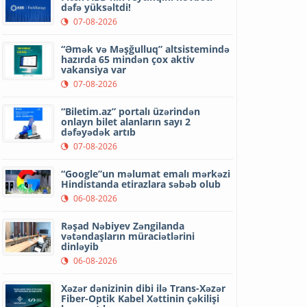
dəfə yüksəltdi!
07-08-2026
“Əmək və Məşğulluq” altsistemində
hazırda 65 mindən çox aktiv
vakansiya var
07-08-2026
“Biletim.az” portalı üzərindən
onlayn bilet alanların sayı 2
dəfəyədək artıb
07-08-2026
“Google”un məlumat emalı mərkəzi
Hindistanda etirazlara səbəb olub
06-08-2026
Rəşad Nəbiyev Zəngilanda
vətəndaşların müraciətlərini
dinləyib
06-08-2026
Xəzər dənizinin dibi ilə Trans-Xəzər
Fiber-Optik Kabel Xəttinin çəkilişi