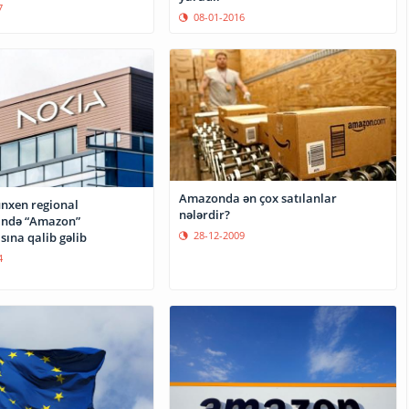
7
08-01-2016
Amazonda ən çox satılanlar
nxen regional
nələrdir?
ndə “Amazon”
28-12-2009
ına qalib gəlib
4