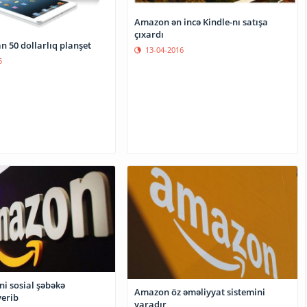
Amazon ən incə Kindle-nı satışa
çıxardı
Amazon-dan 50 dollarlıq planşet
13-04-2016
5
i sosial şəbəkə
Amazon öz əməliyyat sistemini
verib
yaradır