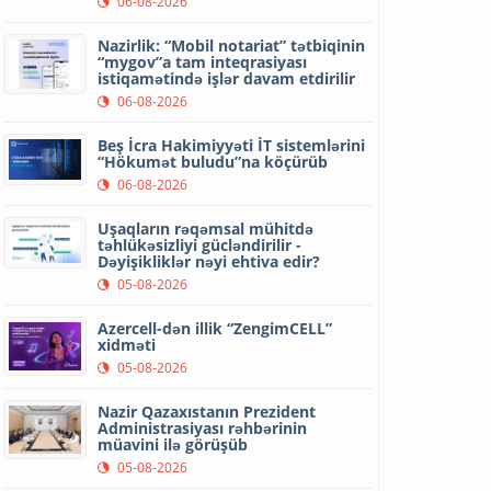
06-08-2026
Nazirlik: “Mobil notariat” tətbiqinin
“mygov”a tam inteqrasiyası
istiqamətində işlər davam etdirilir
06-08-2026
Beş İcra Hakimiyyəti İT sistemlərini
“Hökumət buludu”na köçürüb
06-08-2026
Uşaqların rəqəmsal mühitdə
təhlükəsizliyi gücləndirilir -
Dəyişikliklər nəyi ehtiva edir?
05-08-2026
Azercell-dən illik “ZengimCELL”
xidməti
05-08-2026
Nazir Qazaxıstanın Prezident
Administrasiyası rəhbərinin
müavini ilə görüşüb
05-08-2026