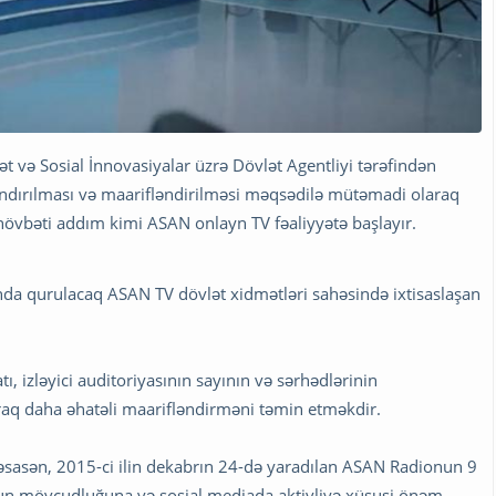
 və Sosial İnnovasiyalar üzrə Dövlət Agentliyi tərəfindən
ndırılması və maarifləndirilməsi məqsədilə mütəmadi olaraq
ə növbəti addım kimi ASAN onlayn TV fəaliyyətə başlayır.
nda qurulacaq ASAN TV dövlət xidmətləri sahəsində ixtisaslaşan
izləyici auditoriyasının sayının və sərhədlərinin
laraq daha əhatəli maarifləndirməni təmin etməkdir.
a əsasən, 2015-ci ilin dekabrın 24-də yaradılan ASAN Radionun 9
un mövcudluğuna və sosial mediada aktivliyə xüsusi önəm