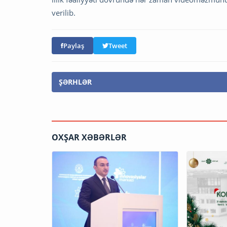
verilib.
Paylaş
Tweet
ŞƏRHLƏR
OXŞAR XƏBƏRLƏR