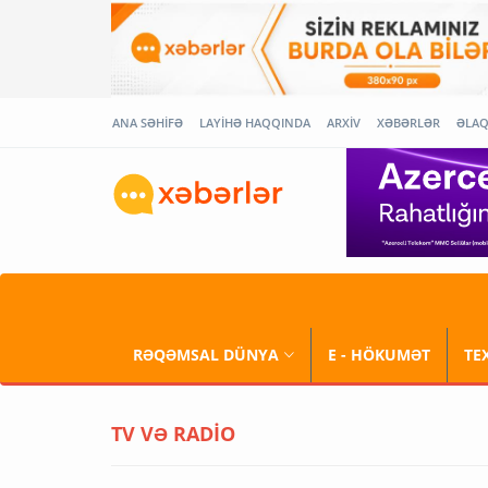
ANA SƏHİFƏ
LAYİHƏ HAQQINDA
ARXİV
XƏBƏRLƏR
ƏLA
RƏQƏMSAL DÜNYA
E - HÖKUMƏT
TE
TV VƏ RADİO