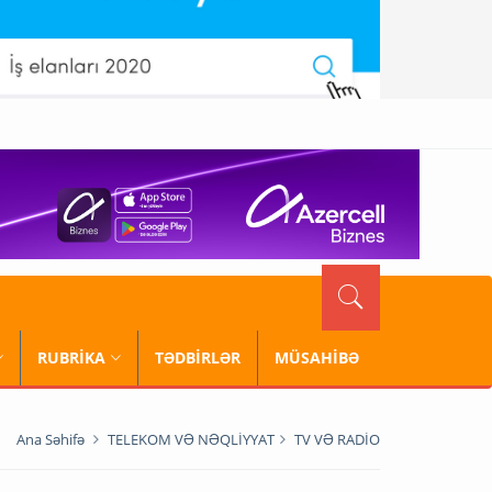
RUBRİKA
TƏDBİRLƏR
MÜSAHİBƏ
Ana Səhifə
TELEKOM VƏ NƏQLİYYAT
TV VƏ RADİO