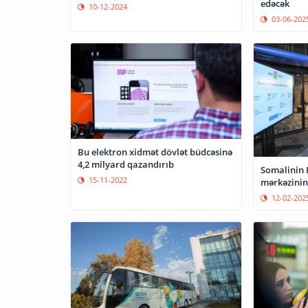
edəcək
10-12-2024
03-06-202
Bu elektron xidmət dövlət büdcəsinə
4,2 milyard qazandırıb
Somalinin 
15-11-2022
mərkəzinin 
12-02-202