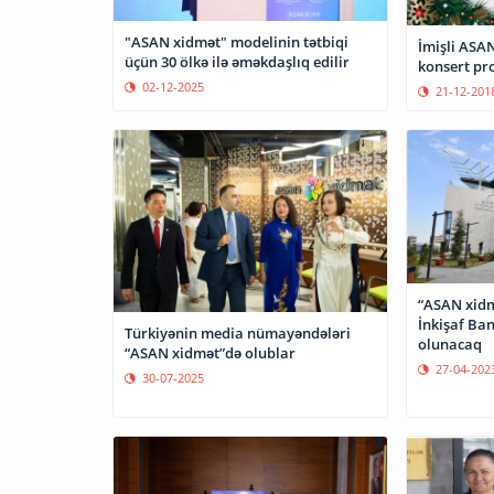
"ASAN xidmət" modelinin tətbiqi
İmişli ASA
üçün 30 ölkə ilə əməkdaşlıq edilir
konsert pr
02-12-2025
21-12-201
“ASAN xidm
İnkişaf Ban
Türkiyənin media nümayəndələri
olunacaq
“ASAN xidmət”də olublar
27-04-202
30-07-2025