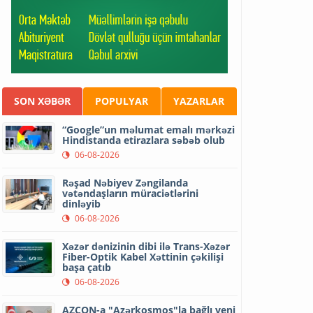
SON XƏBƏR
POPULYAR
YAZARLAR
“Google”un məlumat emalı mərkəzi
Hindistanda etirazlara səbəb olub
06-08-2026
Rəşad Nəbiyev Zəngilanda
vətəndaşların müraciətlərini
dinləyib
06-08-2026
Xəzər dənizinin dibi ilə Trans-Xəzər
Fiber-Optik Kabel Xəttinin çəkilişi
başa çatıb
06-08-2026
AZCON-a "Azərkosmos"la bağlı yeni