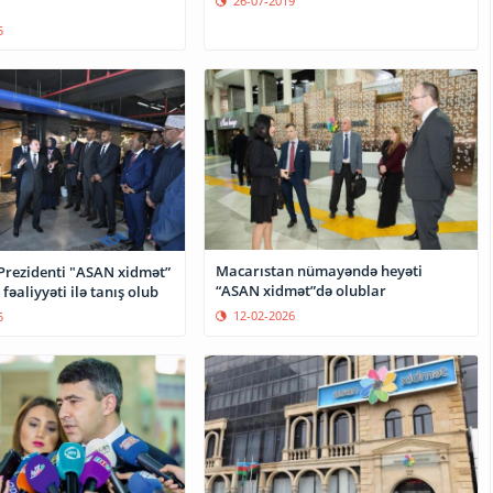
26-07-2019
5
Macarıstan nümayəndə heyəti
Prezidenti "ASAN xidmət”
“ASAN xidmət”də olublar
fəaliyyəti ilə tanış olub
12-02-2026
5