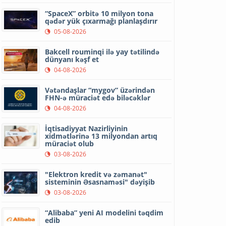
“SpaceX” orbitə 10 milyon tona
qədər yük çıxarmağı planlaşdırır
05-08-2026
Bakcell rouminqi ilə yay tətilində
dünyanı kəşf et
04-08-2026
Vətəndaşlar “mygov” üzərindən
FHN-ə müraciət edə biləcəklər
04-08-2026
İqtisadiyyat Nazirliyinin
xidmətlərinə 13 milyondan artıq
müraciət olub
03-08-2026
"Elektron kredit və zəmanət"
sisteminin Əsasnaməsi" dəyişib
03-08-2026
“Alibaba” yeni AI modelini təqdim
edib