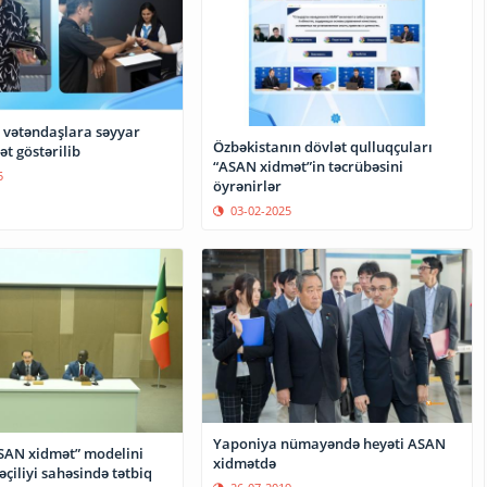
 vətəndaşlara səyyar
Özbəkistanın dövlət qulluqçuları
t göstərilib
“ASAN xidmət”in təcrübəsini
5
öyrənirlər
03-02-2025
Yaponiya nümayəndə heyəti ASAN
SAN xidmət” modelini
xidmətdə
əçiliyi sahəsində tətbiq