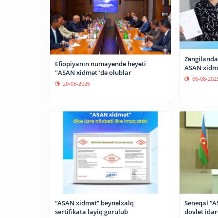
Zəngilanda
Efiopiyanın nümayəndə heyəti
ASAN xidmə
"ASAN xidmət"də olublar
06-08-202
20-05-2026
“ASAN xidmət” beynəlxalq
Seneqal “A
sertifikata layiq görülüb
dövlət idar