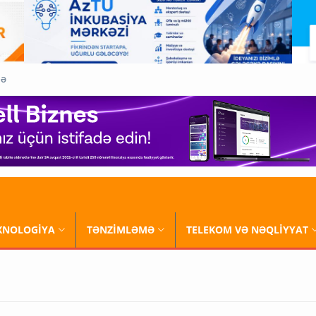
QƏ
XNOLOGİYA
TƏNZİMLƏMƏ
TELEKOM VƏ NƏQLİYYAT