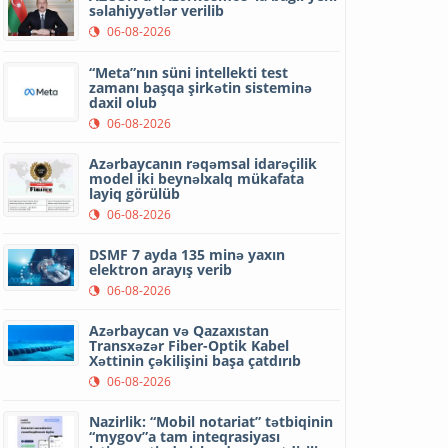
səlahiyyətlər verilib
06-08-2026
“Meta”nın süni intellekti test
zamanı başqa şirkətin sisteminə
daxil olub
06-08-2026
Azərbaycanın rəqəmsal idarəçilik
model iki beynəlxalq mükafata
layiq görülüb
06-08-2026
DSMF 7 ayda 135 minə yaxın
elektron arayış verib
06-08-2026
Azərbaycan və Qazaxıstan
Transxəzər Fiber-Optik Kabel
Xəttinin çəkilişini başa çatdırıb
06-08-2026
Nazirlik: “Mobil notariat” tətbiqinin
“mygov”a tam inteqrasiyası