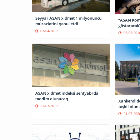
Səyyar ASAN xidmət 1 milyonuncu
“ASAN Komm
müraciətini qəbul etdi
göstərəcək
07-04-2017
05-05-201
ASAN xidmət indeksi sentyabrda
təqdim olunacaq
Xankəndidə
21-07-2017
təşkil olun
21-07-202