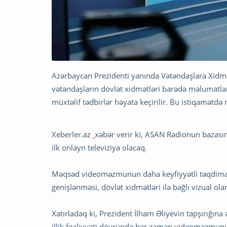
Azərbaycan Prezidenti yanında Vətəndaşlara Xidmət
vətəndaşların dövlət xidmətləri barədə məlumatla
müxtəlif tədbirlər həyata keçirilir. Bu istiqamətd
Xeberler.az
xəbər verir ki, ASAN Radionun bazası
ilk onlayn televiziya olacaq.
Məqsəd videoməzmunun daha keyfiyyətli təqdimatı, 
genişlənməsi, dövlət xidmətləri ilə bağlı vizual o
Xatırladaq ki, Prezident İlham Əliyevin tapşırığın
illik fəaliyyəti dövründə hər zaman videoməzmun