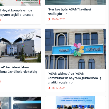
“Hər kəs üçün ASAN” layihəsi
N Həyat kompleksində
reallaşdırılır
oqramı təşkil olunacaq
29-04-2026
8
ət” təcrübəsi İslam
kına üzv ölkələrdə tətbiq
“ASAN xidmət” və “ASAN
kommunal”ın bayram günlərində iş
3
qrafiki açıqlanıb
28-12-2024