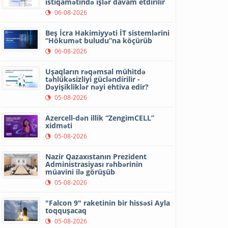
istiqamətində işlər davam etdirilir
06-08-2026
Beş İcra Hakimiyyəti İT sistemlərini
“Hökumət buludu”na köçürüb
06-08-2026
Uşaqların rəqəmsal mühitdə
təhlükəsizliyi gücləndirilir -
Dəyişikliklər nəyi ehtiva edir?
05-08-2026
Azercell-dən illik “ZengimCELL”
xidməti
05-08-2026
Nazir Qazaxıstanın Prezident
Administrasiyası rəhbərinin
müavini ilə görüşüb
05-08-2026
"Falcon 9" raketinin bir hissəsi Ayla
toqquşacaq
05-08-2026