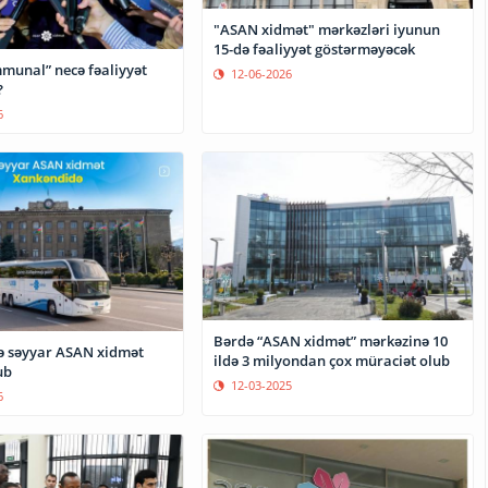
"ASAN xidmət" mərkəzləri iyunun
15-də fəaliyyət göstərməyəcək
unal” necə fəaliyyət
12-06-2026
?
6
Bərdə “ASAN xidmət” mərkəzinə 10
 səyyar ASAN xidmət
ildə 3 milyondan çox müraciət olub
ub
12-03-2025
6