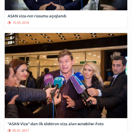
ASAN viza-nın rüsumu açıqlanıb
15-05-2018
“ASAN Viza”-dan ilk elektron viza alan əcnəbilər-Foto
05-01-2017