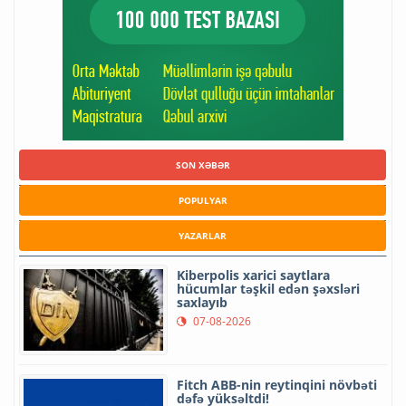
SON XƏBƏR
POPULYAR
YAZARLAR
Kiberpolis xarici saytlara
hücumlar təşkil edən şəxsləri
saxlayıb
07-08-2026
Fitch ABB-nin reytinqini növbəti
dəfə yüksəltdi!