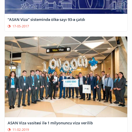
“ASAN Viza” sistemində ölkə sayı 93-ə çatdı
17-05-2017
ASAN Viza vasitəsi ilə 1 milyonuncu viza verilib
11-02-2019