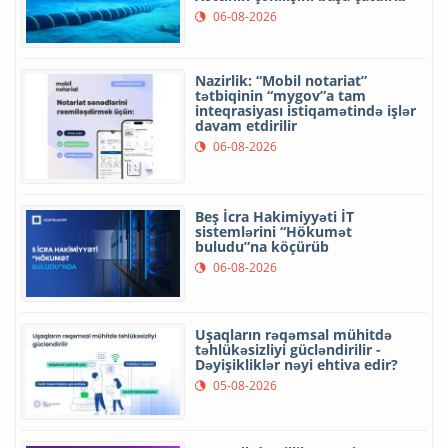
06-08-2026
Nazirlik: “Mobil notariat”
tətbiqinin “mygov”a tam
inteqrasiyası istiqamətində işlər
davam etdirilir
06-08-2026
Beş İcra Hakimiyyəti İT
sistemlərini “Hökumət
buludu”na köçürüb
06-08-2026
Uşaqların rəqəmsal mühitdə
təhlükəsizliyi gücləndirilir -
Dəyişikliklər nəyi ehtiva edir?
05-08-2026