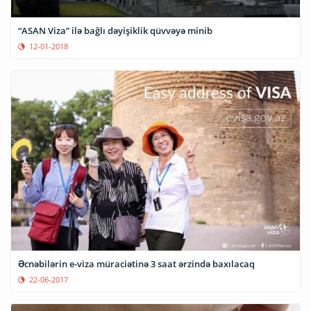
“ASAN Viza” ilə bağlı dəyişiklik qüvvəyə minib
12-01-2018
Əcnəbilərin e-viza müraciətinə 3 saat ərzində baxılacaq
22-06-2017