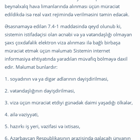
beynəlxalq hava limanlarında alınması üçün müraciət
edildikdə isə real vaxt rejimində verilməsini təmin edəcək.
Əsasnaməyə edilən 7.4-1 maddəsində qeyd olunub ki,
sistemin istifadəçisi olan əcnəbi və ya vətəndaşlığı olmayan
şəxs çoxdəfəlik elektron viza alınması ilə bağlı birbaşa
müraciət etmək üçün məlumatı Sistemin internet
informasiya ehtiyatında yaradılan müvafiq bölməyə daxil
edir. Məlumat bunlardır:
1. soyadının və ya digər adlarının dəyişdirilməsi,
2. vətəndaşlığının dəyişdirilməsi,
3. viza üçün müraciət etdiyi günədək daimi yaşadığı ölkələr,
4. ailə vəziyyəti,
5. hazırkı iş yeri, vəzifəsi və ixtisası,
6. Azərbaycan Respublikasının ərazisində qalacağı ünvanın