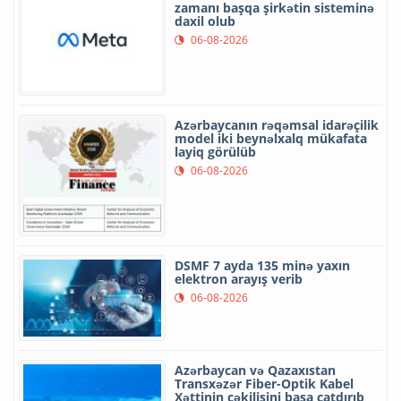
zamanı başqa şirkətin sisteminə
daxil olub
06-08-2026
Azərbaycanın rəqəmsal idarəçilik
model iki beynəlxalq mükafata
layiq görülüb
06-08-2026
DSMF 7 ayda 135 minə yaxın
elektron arayış verib
06-08-2026
Azərbaycan və Qazaxıstan
Transxəzər Fiber-Optik Kabel
Xəttinin çəkilişini başa çatdırıb