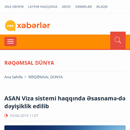
ANA SƏHİFƏ
LAYİHƏ HAQQINDA
ARXİV
XƏBƏRLƏR
ƏLAQƏ
RƏQƏMSAL DÜNYA
Ana Səhifə
RƏQƏMSAL DÜNYA
ASAN Viza sistemi haqqında Əsasnamə-də
dəyişiklik edilib
10-04-2019
11:07