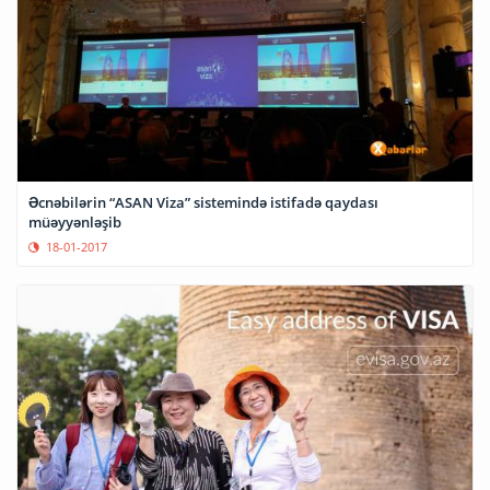
Əcnəbilərin “ASAN Viza” sistemində istifadə qaydası
müəyyənləşib
18-01-2017