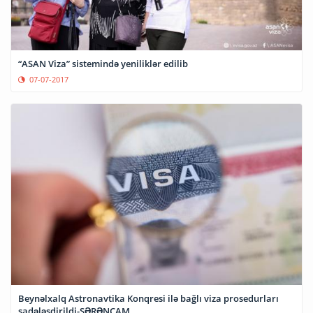
“ASAN Viza” sistemində yeniliklər edilib
07-07-2017
Beynəlxalq Astronavtika Konqresi ilə bağlı viza prosedurları
sadələşdirildi-SƏRƏNCAM