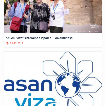
“ASAN Viza” sistemində ispan dili də aktivləşdi
25-12-2017