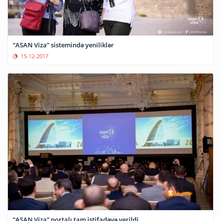
“ASAN Viza” sistemində yeniliklər
15-12-2017
“ASAN Viza” portalı tam istifadəyə verildi