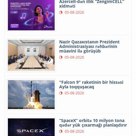
Azercell-dən illik “ZengimCELL”
xidməti
05-08-2026
Nazir Qazaxıstanın Prezident
Administrasiyası rəhbərinin
müavini ilə görüşüb
05-08-2026
"Falcon 9" raketinin bir hissəsi
Ayla toqquşacaq
05-08-2026
“SpaceX” orbitə 10 milyon tona
qədər yük çıxarmağı planlaşdırır
05-08-2026