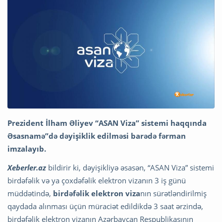
Prezident İlham Əliyev “ASAN Viza” sistemi haqqında
Əsasnamə”də dəyişiklik edilməsi barədə fərman
imzalayıb.
Xeberler.az
bildirir ki, dəyişikliyə əsasən, “ASAN Viza” sistemi
birdəfəlik və ya çoxdəfəlik elektron vizanın 3 iş günü
müddətində,
birdəfəlik elektron viza
nın sürətləndirilmiş
qaydada alınması üçün müraciət edildikdə 3 saat ərzində,
birdəfəlik elektron vizanın Azərbaycan Respublikasının