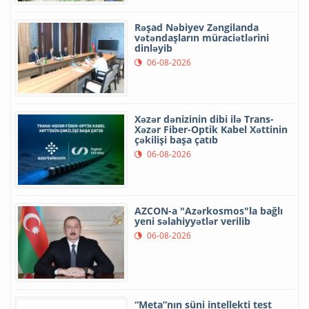
Rəşad Nəbiyev Zəngilanda
vətəndaşların müraciətlərini
dinləyib
06-08-2026
Xəzər dənizinin dibi ilə Trans-
Xəzər Fiber-Optik Kabel Xəttinin
çəkilişi başa çatıb
06-08-2026
AZCON-a "Azərkosmos"la bağlı
yeni səlahiyyətlər verilib
06-08-2026
“Meta”nın süni intellekti test