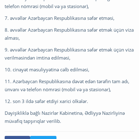
telefon nömrəsi (mobil və ya stasionar),
7. əvvəllər Azərbaycan Respublikasına səfər etməsi,
8. əvvəllər Azərbaycan Respublikasına səfər etmək üçün viza
alması,
9. əvvəllər Azərbaycan Respublikasına səfər etmək üçün viza
verilməsindən imtina edilməsi,
10. cinayət məsuliyyətinə cəlb edilməsi,
11. Azərbaycan Respublikasına dəvət edən tərəfin tam adı,
ünvanı və telefon nömrəsi (mobil və ya stasionar),
12. son 3 ildə səfər etdiyi xarici ölkələr.
Dəyişikliklə bağlı Nazirlər Kabinetinə, Ədliyyə Nazirliyinə
müvafiq tapşırıqlar verilib.