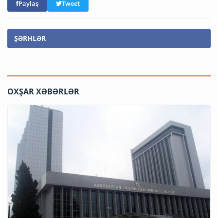
Paylaş
Tweet
ŞƏRHLƏR
OXŞAR XƏBƏRLƏR