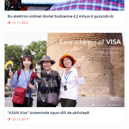
Bu elektron xidmət dövlət büdcəsinə 4,2 milyard qazandırıb
15-11-2022
“ASAN Viza” sistemində ispan dili də aktivləşdi
25-12-2017