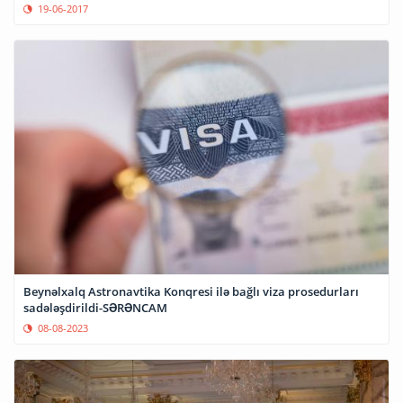
19-06-2017
Beynəlxalq Astronavtika Konqresi ilə bağlı viza prosedurları
sadələşdirildi-SƏRƏNCAM
08-08-2023