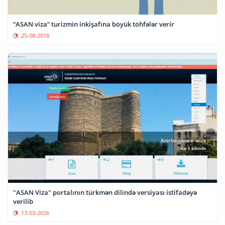
“ASAN viza” turizmin inkişafına böyük töhfələr verir
25-08-2018
"ASAN Viza" portalının türkmən dilində versiyası istifadəyə
verilib
13-03-2026