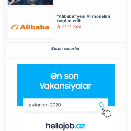
“Alibaba” yeni AI modelini
təqdim edib
03-08-2026
Bütün xəbərlər