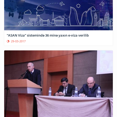
“ASAN Viza” sistemində 36 minə yaxın e-viza verilib
29-03-2017