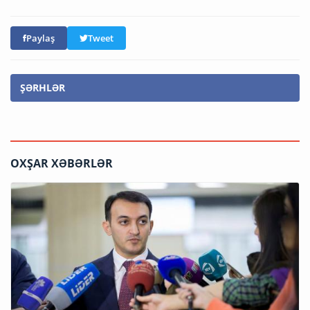
Paylaş
Tweet
ŞƏRHLƏR
OXŞAR XƏBƏRLƏR