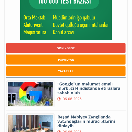
SON XƏBƏR
POPULYAR
YAZARLAR
“Google”un məlumat emalı
mərkəzi Hindistanda etirazlara
səbəb olub
06-08-2026
Rəşad Nəbiyev Zəngilanda
vətəndaşların müraciətlərini
dinləyib
06-08-2026