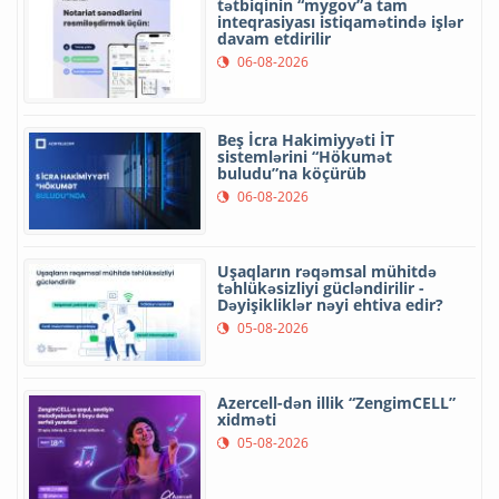
tətbiqinin “mygov”a tam
inteqrasiyası istiqamətində işlər
davam etdirilir
06-08-2026
Beş İcra Hakimiyyəti İT
sistemlərini “Hökumət
buludu”na köçürüb
06-08-2026
Uşaqların rəqəmsal mühitdə
təhlükəsizliyi gücləndirilir -
Dəyişikliklər nəyi ehtiva edir?
05-08-2026
Azercell-dən illik “ZengimCELL”
xidməti
05-08-2026