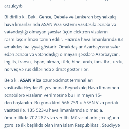
arzulayıb.
Bildirilib ki, Bakı, Gəncə, Qəbələ və Lənkəran beynəlxalq
hava limanlarında ASAN Viza sistemi vasitəsilə əcnəbi və
vətəndaşlığı olmayan şəxslər üçün elektron vizaların
rəsmiləşdirilməsi təmin edilir. Hazırda hava limanlarında 83
əməkdaş fəaliyyət göstərir. Əməkdaşlar Azərbaycana səfər
edən əcnəbi və vətəndaşlığı olmayan şəxslərə Azərbaycan,
ingilis, fransız, ispan, alman, türk, hind, ərəb, fars, ibri, urdu,
norveç və rus dillərində xidmət göstərirlər.
Belə ki,
ASAN Viza
özünəxidmət terminalları
vasitəsilə Heydər Əliyev adına Beynəlxalq Hava limanında
əcnəbilərə vizaların verilməsinə bu ilin mayın 15-
dən başlanılıb. Bu günə kimi 566 759-u ASAN Viza portalı
vasitəsi ilə, 135 523-ü hava limanlarında olmaqla,
ümumilikdə 702 282 viza verilib. Müraciətlərin çoxluğuna
görə isə ilk beşlikdə olan İran İslam Respublikası, Səudiyyə