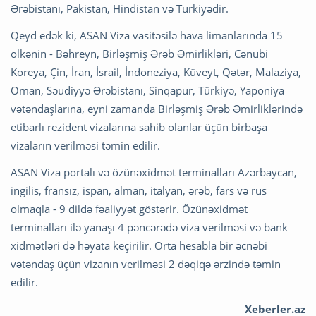
Ərəbistanı, Pakistan, Hindistan və Türkiyədir.
Qeyd edək ki, ASAN Viza vasitəsilə hava limanlarında 15
ölkənin - Bəhreyn, Birləşmiş Ərəb Əmirlikləri, Cənubi
Koreya, Çin, İran, İsrail, İndoneziya, Küveyt, Qətər, Malaziya,
Oman, Səudiyyə Ərəbistanı, Sinqapur, Türkiyə, Yaponiya
vətəndaşlarına, eyni zamanda Birləşmiş Ərəb Əmirliklərində
etibarlı rezident vizalarına sahib olanlar üçün birbaşa
vizaların verilməsi təmin edilir.
ASAN Viza portalı və özünəxidmət terminalları Azərbaycan,
ingilis, fransız, ispan, alman, italyan, ərəb, fars və rus
olmaqla - 9 dildə fəaliyyət göstərir. Özünəxidmət
terminalları ilə yanaşı 4 pəncərədə viza verilməsi və bank
xidmətləri də həyata keçirilir. Orta hesabla bir əcnəbi
vətəndaş üçün vizanın verilməsi 2 dəqiqə ərzində təmin
edilir.
Xeberler.az