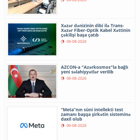
Xəzər dənizinin dibi ilə Trans-
Xəzər Fiber-Optik Kabel Xəttinin
çəkilişi başa çatıb
06-08-2026
AZCON-a "Azərkosmos"la bağlı
yeni səlahiyyətlər verilib
06-08-2026
“Meta”nın süni intellekti test
zamanı başqa şirkətin sisteminə
daxil olub
06-08-2026