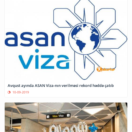
Avqust ayında ASAN Viza-nın verilməsi rekord həddə çatıb
10-09-2019