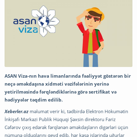
ASAN Viza-nın hava limanlarında fəaliyyət göstərən bir
neçə əməkdaşına xidməti vəzifələrinin yerinə
yetirilməsində fərqləndiklərinə görə sertifikat və
hədiyyələr təqdim edilib.
Xeberler.az
məlumat verir ki, tədbirdə Elektron Hökumətin
İnkişafı Mərkəzi Publik Hüquqi Şəxsin direktoru Fariz
Cəfərov çıxış edərək fərqlənən əməkdaşların digərləri üçün
nümunə olduqlarını qeyd edib, hər kəsə işlərində uğurlar