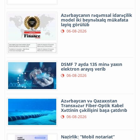
Azərbaycanın rəqəmsal idarəçilik
model iki beynəlxalq mükafata
layiq görülüb
06-08-2026
DSMF 7 ayda 135 minə yaxın
elektron arayış verib
06-08-2026
Azərbaycan və Qazaxıstan
Transxəzər Fiber-Optik Kabel
Xəttinin çəkilişini başa çatdırıb
06-08-2026
Nazirlik: “Mobil notariat”