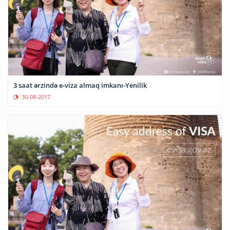
3 saat ərzində e-viza almaq imkanı-Yenilik
30-08-2017