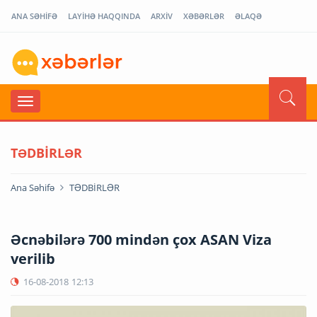
ANA SƏHİFƏ
LAYİHƏ HAQQINDA
ARXİV
XƏBƏRLƏR
ƏLAQƏ
TƏDBİRLƏR
Ana Səhifə
TƏDBİRLƏR
Əcnəbilərə 700 mindən çox ASAN Viza
verilib
16-08-2018
12:13