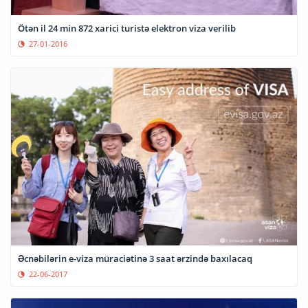
Ötən il 24 min 872 xarici turistə elektron viza verilib
27-01-2016
Əcnəbilərin e-viza müraciətinə 3 saat ərzində baxılacaq
22-06-2017