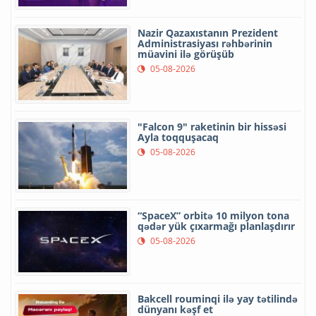
Nazir Qazaxıstanın Prezident
Administrasiyası rəhbərinin
müavini ilə görüşüb
05-08-2026
"Falcon 9" raketinin bir hissəsi
Ayla toqquşacaq
05-08-2026
“SpaceX” orbitə 10 milyon tona
qədər yük çıxarmağı planlaşdırır
05-08-2026
Bakcell rouminqi ilə yay tətilində
dünyanı kəşf et