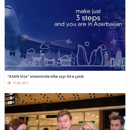
“ASAN Viza” sistemində ölkə sayı 93-ə çatdı
17-05-2017