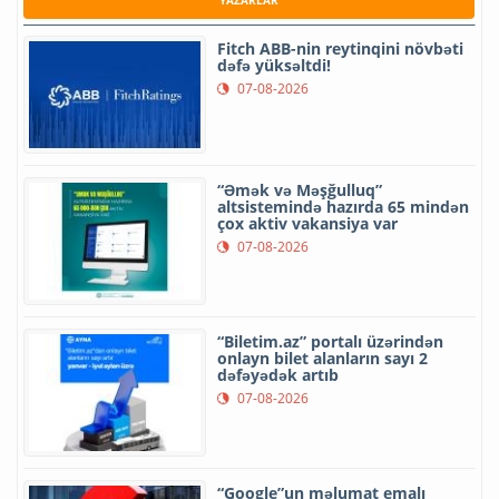
Fitch ABB-nin reytinqini növbəti
dəfə yüksəltdi!
07-08-2026
“Əmək və Məşğulluq”
altsistemində hazırda 65 mindən
çox aktiv vakansiya var
07-08-2026
“Biletim.az” portalı üzərindən
onlayn bilet alanların sayı 2
dəfəyədək artıb
07-08-2026
“Google”un məlumat emalı