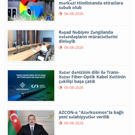
mərkəzi Hindistanda etirazlara
səbəb olub
06-08-2026
Rəşad Nəbiyev Zəngilanda
vətəndaşların müraciətlərini
dinləyib
06-08-2026
Xəzər dənizinin dibi ilə Trans-
Xəzər Fiber-Optik Kabel Xəttinin
çəkilişi başa çatıb
06-08-2026
AZCON-a "Azərkosmos"la bağlı
yeni səlahiyyətlər verilib
06-08-2026