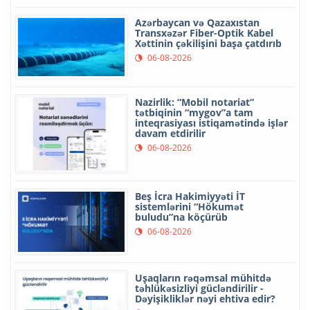
Azərbaycan və Qazaxıstan
Transxəzər Fiber-Optik Kabel
Xəttinin çəkilişini başa çatdırıb
06-08-2026
Nazirlik: “Mobil notariat”
tətbiqinin “mygov”a tam
inteqrasiyası istiqamətində işlər
davam etdirilir
06-08-2026
Beş İcra Hakimiyyəti İT
sistemlərini “Hökumət
buludu”na köçürüb
06-08-2026
Uşaqların rəqəmsal mühitdə
təhlükəsizliyi gücləndirilir -
Dəyişikliklər nəyi ehtiva edir?