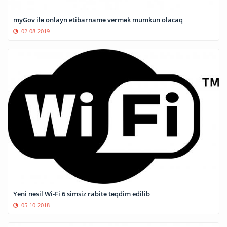
myGov ilə onlayn etibarnamə vermək mümkün olacaq
02-08-2019
Yeni nəsil Wi-Fi 6 simsiz rabitə təqdim edilib
05-10-2018