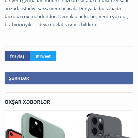
bir yerə getmədən mobil cihazdan istifadə emtəklə 24 saat
ərizndə istədiyi şəxsə verə biləcək. Dünyada bu sahədə
təcrübə çox məhduddur. Demək olar ki, heç yerdə yoxdur,
biz birinciyik» – deyə dövlət rəsmisi bildirib.
Paylaş
Tweet
ŞƏRHLƏR
OXŞAR XƏBƏRLƏR