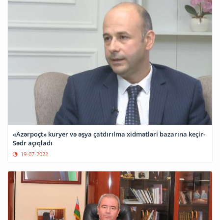
«Azərpoçt» kuryer və əşya çatdırılma xidmətləri bazarına keçir-
Sədr açıqladı
19-07-2022