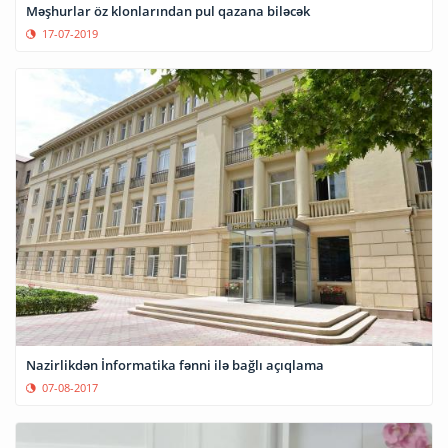
Məşhurlar öz klonlarından pul qazana biləcək
17-07-2019
Nazirlikdən İnformatika fənni ilə bağlı açıqlama
07-08-2017