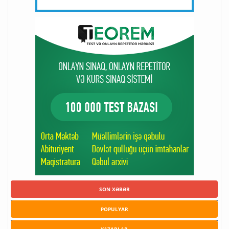
SON XƏBƏR
POPULYAR
YAZARLAR