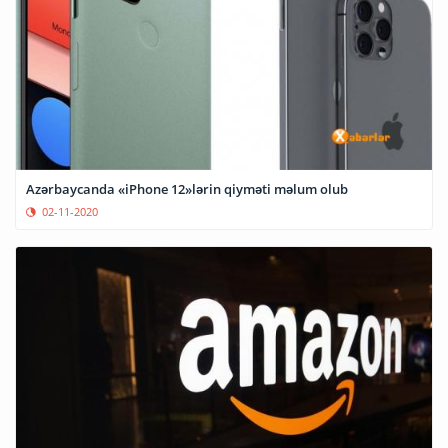
Azərbaycanda «iPhone 12»lərin qiyməti məlum olub
02-11-2020