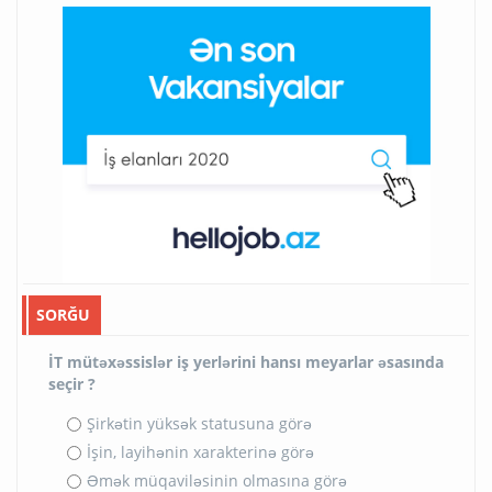
SORĞU
İT mütəxəssislər iş yerlərini hansı meyarlar əsasında
seçir ?
Şirkətin yüksək statusuna görə
İşin, layihənin xarakterinə görə
Əmək müqaviləsinin olmasına görə