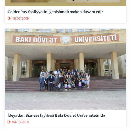
GoldenPay fəaliyyətini genişləndirməkdə davam edir
18-08-2009
İdeyadan Biznesə layihəsi Bakı Dövlət Universitetində
04-10-2018