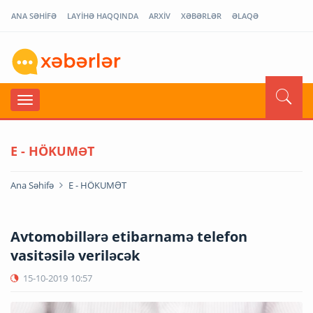
ANA SƏHİFƏ
LAYİHƏ HAQQINDA
ARXİV
XƏBƏRLƏR
ƏLAQƏ
E - HÖKUMƏT
Ana Səhifə
E - HÖKUMƏT
Avtomobillərə etibarnamə telefon
vasitəsilə veriləcək
15-10-2019
10:57