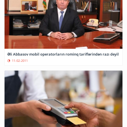
Əli Abbasov mobil operatorların rominq tariflərindən razı deyil
11-02-2011