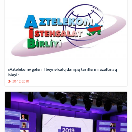
«Aztelekom» gələn il beynəlxalq danışıq tariflərini azaltmaq
istəyir
30-12-2010