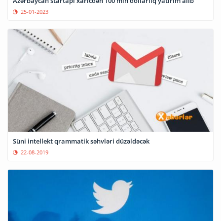
Azərbaycan startapı xaricdən 100 min dollarlıq yatırım alıb
25-01-2023
Süni intellekt qrammatik səhvləri düzəldəcək
22-08-2019