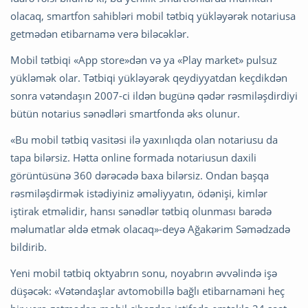
olacaq, smartfon sahibləri mobil tətbiq yükləyərək notariusa
getmədən etibarnamə verə biləcəklər.
Mobil tətbiqi «App store»dən və ya «Play market» pulsuz
yükləmək olar. Tətbiqi yükləyərək qeydiyyatdan keçdikdən
sonra vətəndaşın 2007-ci ildən bugünə qədər rəsmiləşdirdiyi
bütün notarius sənədləri smartfonda əks olunur.
«Bu mobil tətbiq vasitəsi ilə yaxınlıqda olan notariusu da
tapa bilərsiz. Hətta online formada notariusun daxili
görüntüsünə 360 dərəcədə baxa bilərsiz. Ondan başqa
rəsmiləşdirmək istədiyiniz əməliyyatın, ödənişi, kimlər
iştirak etməlidir, hansı sənədlər tətbiq olunması barədə
məlumatlar əldə etmək olacaq»-deyə Ağakərim Səmədzadə
bildirib.
Yeni mobil tətbiq oktyabrın sonu, noyabrın əvvəlində işə
düşəcək: «Vətəndaşlar avtomobillə bağlı etibarnaməni heç