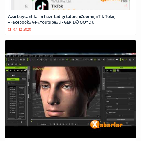
Azərbaycanlıların hazırladığı tətbiq «Zoom», «Tik-Tok»,
«Facebook» və «Youtube»u - GERİDƏ QOYDU
07-12-2020