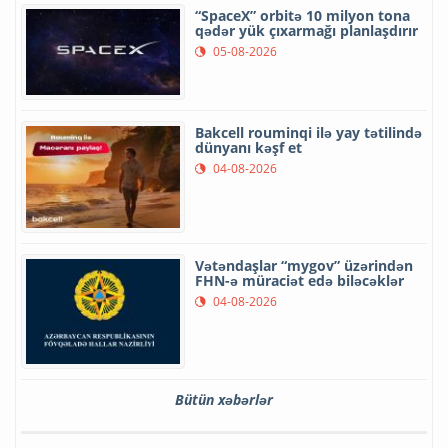
“SpaceX” orbitə 10 milyon tona
qədər yük çıxarmağı planlaşdırır
05-08-2026
Bakcell rouminqi ilə yay tətilində
dünyanı kəşf et
04-08-2026
Vətəndaşlar “mygov” üzərindən
FHN-ə müraciət edə biləcəklər
04-08-2026
Bütün xəbərlər