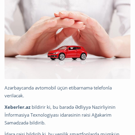
Azərbaycanda avtomobil üçün etibarnamə telefonla
veriləcək.
Xeberler.az
bildirir ki, bu barədə Ədliyyə Nazirliyinin
İnformasiya Texnologiyası idarəsinin rəisi Ağakərim
Səmədzadə bildirib.
İdarə rəisi bildirib ki, bu yenilik smartfonlarda mümkün