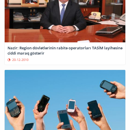
Nazir: Region dövlətlərinin rabitə operatorları TASİM layihəsinə
ciddi maraq göstərir
20-12-2010