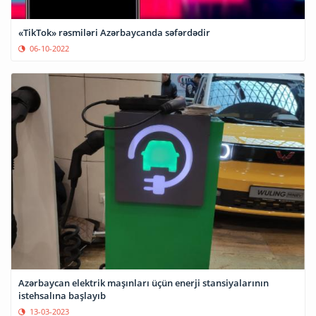
«TikTok» rəsmiləri Azərbaycanda səfərdədir
06-10-2022
Azərbaycan elektrik maşınları üçün enerji stansiyalarının
istehsalına başlayıb
13-03-2023