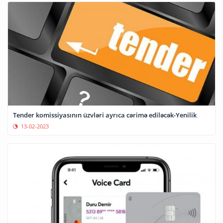
Tender komissiyasının üzvləri ayrıca cərimə ediləcək-Yenilik
13-02-2023