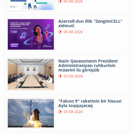
05-08-2026
Azercell-dən illik “ZengimCELL”
xidməti
05-08-2026
Nazir Qazaxıstanın Prezident
Administrasiyası rəhbərinin
müavini ilə görüşüb
05-08-2026
"Falcon 9" raketinin bir hissəsi
Ayla toqquşacaq
05-08-2026