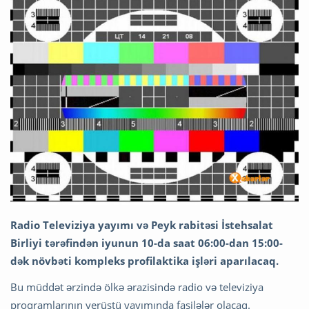
Radio Televiziya yayımı və Peyk rabitəsi İstehsalat
Birliyi tərəfindən iyunun 10-da saat 06:00-dan 15:00-
dək növbəti kompleks profilaktika işləri aparılacaq.
Bu müddət ərzində ölkə ərazisində radio və televiziya
proqramlarının yerüstü yayımında fasilələr olacaq.