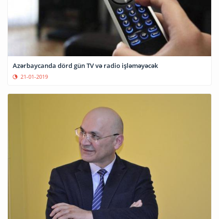
Azərbaycanda dörd gün TV və radio işləməyəcək
21-01-2019