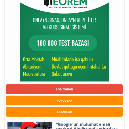
SON XƏBƏR
POPULYAR
YAZARLAR
“Google”un məlumat emalı
mərkəzi Hindistanda etirazlara