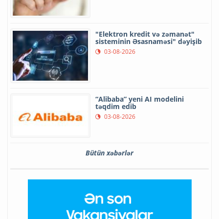
"Elektron kredit və zəmanət"
sisteminin Əsasnaməsi" dəyişib
03-08-2026
“Alibaba” yeni AI modelini
təqdim edib
03-08-2026
Bütün xəbərlər