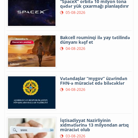
“SpaceX” orbitə 10 milyon tona
qədər yük çıxarmağı planlaşdırır
05-08-2026
Bakcell rouminqi ilə yay tətilində
dünyanı kəşf et
04-08-2026
Vətəndaşlar “mygov” üzərindən
FHN-ə müraciət edə biləcəklər
04-08-2026
İqtisadiyyat Nazirliyinin
xidmətlərinə 13 milyondan artıq
müraciət olub
03-08-2026