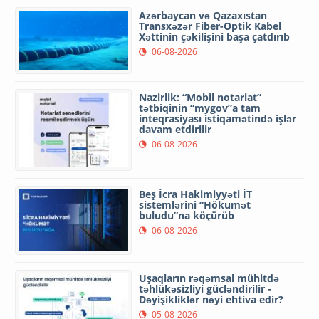
Azərbaycan və Qazaxıstan
Transxəzər Fiber-Optik Kabel
Xəttinin çəkilişini başa çatdırıb
06-08-2026
Nazirlik: “Mobil notariat”
tətbiqinin “mygov”a tam
inteqrasiyası istiqamətində işlər
davam etdirilir
06-08-2026
Beş İcra Hakimiyyəti İT
sistemlərini “Hökumət
buludu”na köçürüb
06-08-2026
Uşaqların rəqəmsal mühitdə
təhlükəsizliyi gücləndirilir -
Dəyişikliklər nəyi ehtiva edir?
05-08-2026