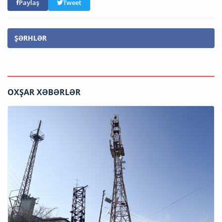
Paylaş
Tweet
ŞƏRHLƏR
OXŞAR XƏBƏRLƏR