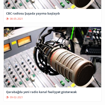
CBC radiosu Şuşada yayıma başlayıb
08-05-2021
Qarabağda yeni radio kanal fəaliyyət göstərəcək
09-02-2021