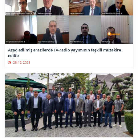
Azad edilmiş ərazilərdə TV-radio yayımının təşkili müzakirə
edilib
28-12-2021