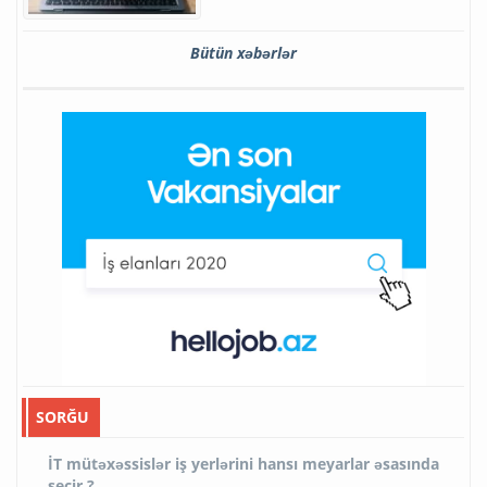
Bütün xəbərlər
SORĞU
İT mütəxəssislər iş yerlərini hansı meyarlar əsasında
seçir ?