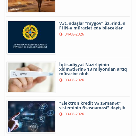
Vətəndaşlar “mygov” üzərindən
FHN-ə müraciət edə biləcəklər
04-08-2026
İqtisadiyyat Nazirliyinin
xidmətlərinə 13 milyondan artıq
müraciət olub
03-08-2026
"Elektron kredit və zəmanət"
sisteminin Əsasnaməsi" dəyişib
03-08-2026