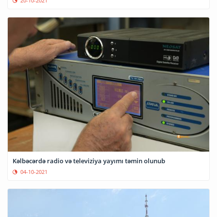
20-10-2021
Kəlbəcərdə radio və televiziya yayımı təmin olunub
04-10-2021