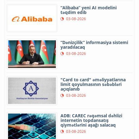
“Alibaba” yeni AI modelini
təqdim edib
03-08-2026
“Dənizçilik” informasiya sistemi
yaradılacaq
03-08-2026
"Card to card" əməliyyatlarına
limit qoyulmasının səbəbləri
açıqlanıb
03-08-2026
ADB: CAREC rəqəmsal dəhlizi
internetin topdansatış
qiymətlərini aşağı salacaq
03-08-2026