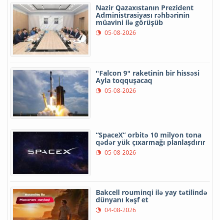
Nazir Qazaxıstanın Prezident
Administrasiyası rəhbərinin
müavini ilə görüşüb
05-08-2026
"Falcon 9" raketinin bir hissəsi
Ayla toqquşacaq
05-08-2026
“SpaceX” orbitə 10 milyon tona
qədər yük çıxarmağı planlaşdırır
05-08-2026
Bakcell rouminqi ilə yay tətilində
dünyanı kəşf et
04-08-2026