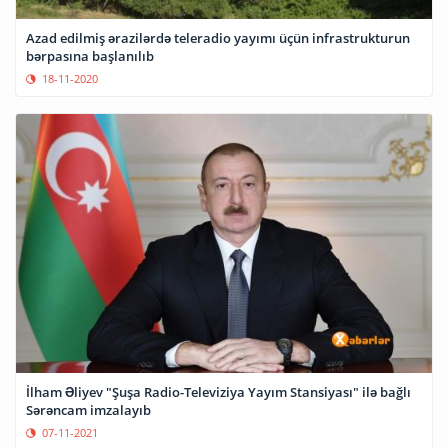
Azad edilmiş ərazilərdə teleradio yayımı üçün infrastrukturun
bərpasına başlanılıb
18-11-2020
İlham Əliyev "Şuşa Radio-Televiziya Yayım Stansiyası" ilə bağlı
Sərəncam imzalayıb
07-11-2021