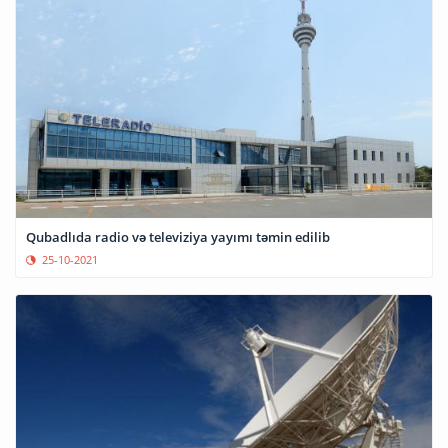
Qubadlıda radio və televiziya yayımı təmin edilib
25-10-2021