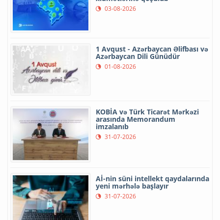
03-08-2026
1 Avqust - Azərbaycan Əlifbası və
Azərbaycan Dili Günüdür
01-08-2026
KOBİA və Türk Ticarət Mərkəzi
arasında Memorandum
imzalanıb
31-07-2026
Aİ-nin süni intellekt qaydalarında
yeni mərhələ başlayır
31-07-2026