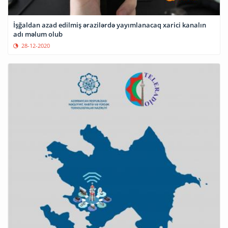
İşğaldan azad edilmiş ərazilərdə yayımlanacaq xarici kanalın
adı məlum olub
28-12-2020