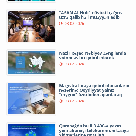
“ASAN AI Hub” növbəti çağırış
üzrə qalib həll müəyyən edib
03-08-2026
Nazir Rəşad Nəbiyev Zəngilanda
vətəndaşları qəbul edəcək
03-08-2026
Magistraturaya qəbul olunanların
nəzərinə: Qeydiyyat yalnız
“mygov” üzərindən aparılacaq
03-08-2026
Qarabağda bu il 3 400-ə yaxın
yeni abunəçi telekommunikasiya
xidmətlərinə qoşulub