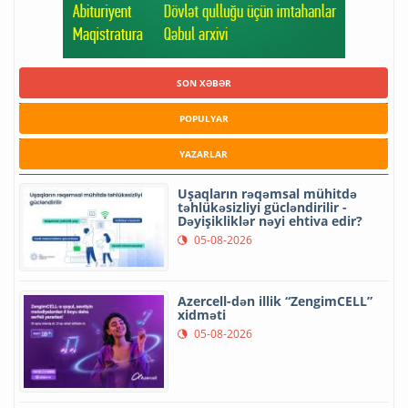
SON XƏBƏR
POPULYAR
YAZARLAR
Uşaqların rəqəmsal mühitdə
təhlükəsizliyi gücləndirilir -
Dəyişikliklər nəyi ehtiva edir?
05-08-2026
Azercell-dən illik “ZengimCELL”
xidməti
05-08-2026