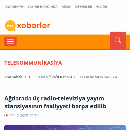
ANA SƏHİFƏ
LAYİHƏ HAQQINDA
ARXİV
XƏBƏRLƏR
ƏLAQƏ
TELEKOMMUNİKASİYA
Ana Səhifə
TELEKOM VƏ NƏQLİYYAT
TELEKOMMUNİKASİYA
Ağdərədə üç radio-televiziya yayım
stansiyasının fəaliyyəti bərpa edilib
29-12-2025
20:34