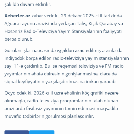
şəkildə davam etdirilir.
Xeberler.az
xəbər verir ki, 29 dekabr 2025-ci il tarixində
Ağdərə rayonu ərazisində yerləşən Talış, Kiçik Qarabəy və
Həsənriz Radio-Televiziya Yayım Stansiyalarının fəaliyyəti
bərpa olunub.
Görülən işlər nəticəsində işğaldan azad edilmiş ərazilərdə
indiyədək bərpa edilən radio-televiziya yayım stansiyalarının
sayı 11-ə çatdırılıb. Bu isə rəqəmsal televiziya və FM radio
yayımlarının əhatə dairəsinin genişlənməsinə, eləcə də
siqnal keyfiyyətinin yaxşılaşdırılmasına imkan yaradıb.
Qeyd edək ki, 2026-cı il üzrə əhalinin köç qrafiki nəzərə
alınmaqla, radio-televiziya proqramlarının tələb olunan
ərazilərdə fasiləsiz yayımının təmin edilməsi məqsədilə
müvafiq tədbirlərin görülməsi planlaşdırılır.