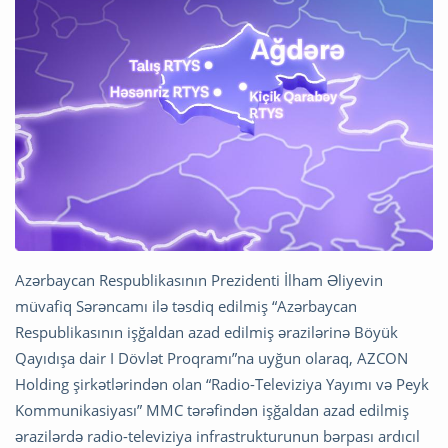
Azərbaycan Respublikasının Prezidenti İlham Əliyevin
müvafiq Sərəncamı ilə təsdiq edilmiş “Azərbaycan
Respublikasının işğaldan azad edilmiş ərazilərinə Böyük
Qayıdışa dair I Dövlət Proqramı”na uyğun olaraq, AZCON
Holding şirkətlərindən olan “Radio-Televiziya Yayımı və Peyk
Kommunikasiyası” MMC tərəfindən işğaldan azad edilmiş
ərazilərdə radio-televiziya infrastrukturunun bərpası ardıcıl