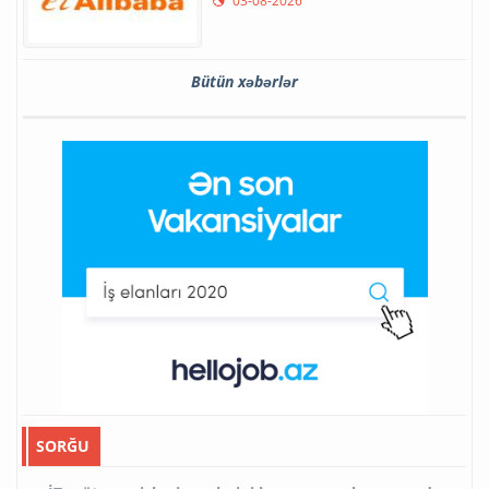
03-08-2026
Bütün xəbərlər
SORĞU