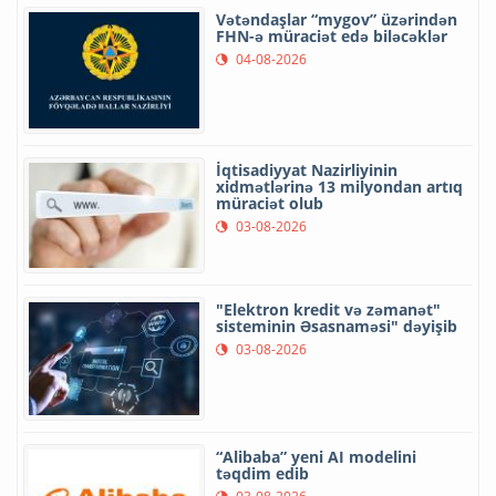
Vətəndaşlar “mygov” üzərindən
FHN-ə müraciət edə biləcəklər
04-08-2026
İqtisadiyyat Nazirliyinin
xidmətlərinə 13 milyondan artıq
müraciət olub
03-08-2026
"Elektron kredit və zəmanət"
sisteminin Əsasnaməsi" dəyişib
03-08-2026
“Alibaba” yeni AI modelini
təqdim edib