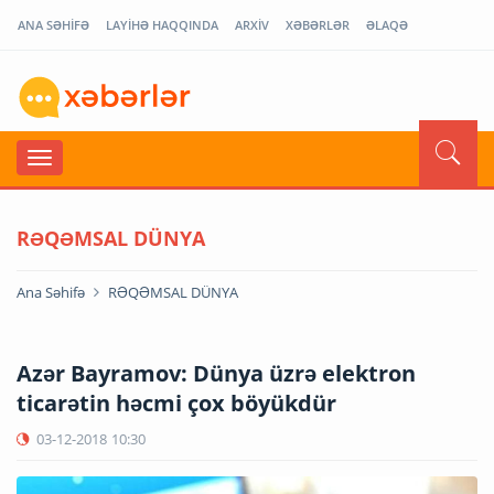
ANA SƏHİFƏ
LAYİHƏ HAQQINDA
ARXİV
XƏBƏRLƏR
ƏLAQƏ
RƏQƏMSAL DÜNYA
Ana Səhifə
RƏQƏMSAL DÜNYA
Azər Bayramov: Dünya üzrə elektron
ticarətin həcmi çox böyükdür
03-12-2018
10:30