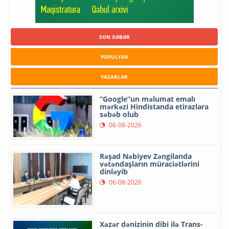
SON XƏBƏR
POPULYAR
YAZARLAR
“Google”un məlumat emalı
mərkəzi Hindistanda etirazlara
səbəb olub
06-08-2026
Rəşad Nəbiyev Zəngilanda
vətəndaşların müraciətlərini
dinləyib
06-08-2026
Xəzər dənizinin dibi ilə Trans-