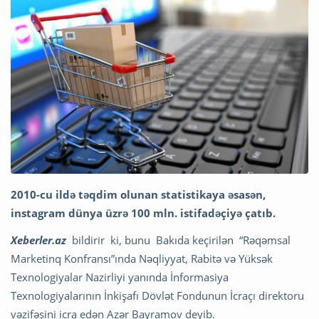
2010-cu ildə təqdim olunan statistikaya əsasən,
instagram dünya üzrə 100 mln. istifadəçiyə çatıb.
Xeberler.az
bildirir ki, bunu Bakıda keçirilən “Rəqəmsal
Marketinq Konfransı”ında Nəqliyyat, Rabitə və Yüksək
Texnologiyalar Nazirliyi yanında İnformasiya
Texnologiyalarının İnkişafı Dövlət Fondunun İcraçı direktoru
vəzifəsini icra edən Azər Bayramov deyib.