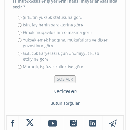
İT mütəxəssislər iş yerlərini hansı meyarlar əsasında
seçir ?
Şirkətin yüksək statusuna görə
İşin, layihənin xarakterinə görə
Əmək müqaviləsinin olmasına görə
Yüksək əmək haqqına, mükafatlara və digər
güzəştlərə görə
Gələcək karyerası üçün əhəmiyyət kəsb
etdiyinə görə
Maraqlı, işgüzar kollektivə görə
NƏTİCƏLƏR
Bütün sorğular