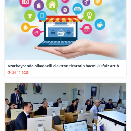
Azərbaycanda ölkədaxili elektron ticarətin həcmi 80 faiz artıb
24-11-2025