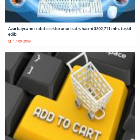
Azərbaycanın rabitə sektorunun satış həcmi $802,711 mln. təşkil
edib
17-09-2009