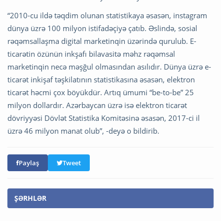
“2010-cu ildə təqdim olunan statistikaya əsasən, instagram
dünya üzrə 100 milyon istifadəçiyə çatıb. Əslində, sosial
rəqəmsallaşma digital marketinqin üzərində qurulub. E-
ticarətin özünün inkşafı bilavasitə məhz rəqəmsal
marketinqin necə məşğul olmasından asılıdır. Dünya üzrə e-
ticarət inkişaf təşkilatının statistikasına əsasən, elektron
ticarət həcmi çox böyükdür. Artıq ümumi “be-to-be” 25
milyon dollardır. Azərbaycan üzrə isə elektron ticarət
dövriyyəsi Dövlət Statistika Komitəsinə əsasən, 2017-ci il
üzrə 46 milyon manat olub”, -deyə o bildirib.
Paylaş
Tweet
ŞƏRHLƏR