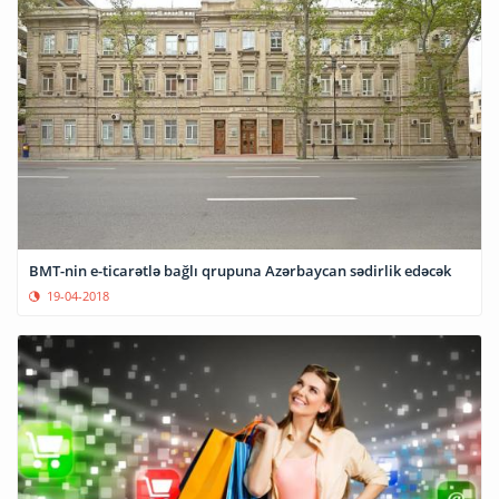
BMT-nin e-ticarətlə bağlı qrupuna Azərbaycan sədirlik edəcək
19-04-2018