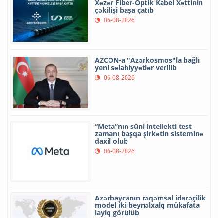
Xəzər Fiber-Optik Kabel Xəttinin
çəkilişi başa çatıb
06-08-2026
AZCON-a "Azərkosmos"la bağlı
yeni səlahiyyətlər verilib
06-08-2026
“Meta”nın süni intellekti test
zamanı başqa şirkətin sisteminə
daxil olub
06-08-2026
Azərbaycanın rəqəmsal idarəçilik
model iki beynəlxalq mükafata
layiq görülüb