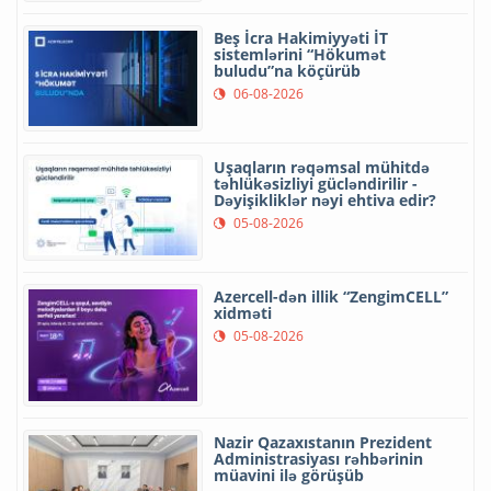
Beş İcra Hakimiyyəti İT
sistemlərini “Hökumət
buludu”na köçürüb
06-08-2026
Uşaqların rəqəmsal mühitdə
təhlükəsizliyi gücləndirilir -
Dəyişikliklər nəyi ehtiva edir?
05-08-2026
Azercell-dən illik “ZengimCELL”
xidməti
05-08-2026
Nazir Qazaxıstanın Prezident
Administrasiyası rəhbərinin
müavini ilə görüşüb