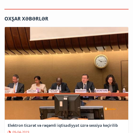
OXŞAR XƏBƏRLƏR
Elektron ticarət və rəqəmli iqtisadiyyat üzrə sessiya keçirilib
09-04-2019