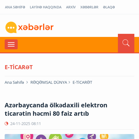
ANA SƏHİFƏ
LAYİHƏ HAQQINDA
ARXİV
XƏBƏRLƏR
ƏLAQƏ
E-TİCARƏT
Ana Səhifə
RƏQƏMSAL DÜNYA
E-TİCARƏT
Azərbaycanda ölkədaxili elektron
ticarətin həcmi 80 faiz artıb
24-11-2025
08:11