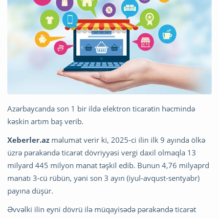
Azərbaycanda son 1 bir ildə elektron ticarətin həcmində
kəskin artım baş verib.
Xeberler.az
məlumat verir ki, 2025-ci ilin ilk 9 ayında ölkə
üzrə pərakəndə ticarət dövriyyəsi vergi daxil olmaqla 13
milyard 445 milyon manat təşkil edib. Bunun 4,76 milyaprd
manatı 3-cü rübün, yəni son 3 ayın (iyul-avqust-sentyabr)
payına düşür.
Əvvəlki ilin eyni dövrü ilə müqayisədə pərakəndə ticarət