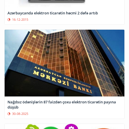
Azərbaycanda elektron ticarətin həcmi 2 dəfə artıb
16-12-2015
Nağdsız ödənişlərin 87 faizdən çoxu elektron ticarətin payına
düşüb
30-08-2025