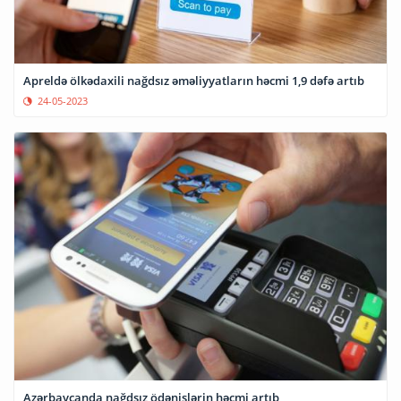
Apreldə ölkədaxili nağdsız əməliyyatların həcmi 1,9 dəfə artıb
24-05-2023
Azərbaycanda nağdsız ödənişlərin həcmi artıb