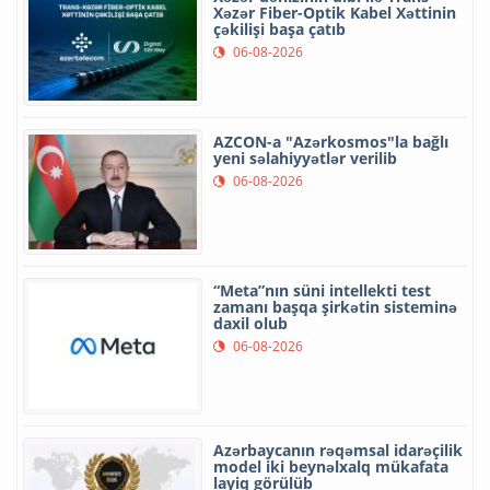
Xəzər Fiber-Optik Kabel Xəttinin
çəkilişi başa çatıb
06-08-2026
AZCON-a "Azərkosmos"la bağlı
yeni səlahiyyətlər verilib
06-08-2026
“Meta”nın süni intellekti test
zamanı başqa şirkətin sisteminə
daxil olub
06-08-2026
Azərbaycanın rəqəmsal idarəçilik
model iki beynəlxalq mükafata
layiq görülüb