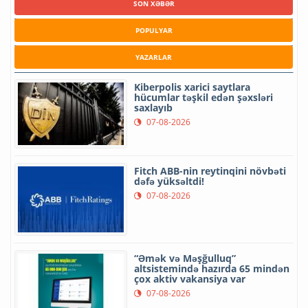
SON XƏBƏR
POPULYAR
YAZARLAR
Kiberpolis xarici saytlara
hücumlar təşkil edən şəxsləri
saxlayıb
07-08-2026
Fitch ABB-nin reytinqini növbəti
dəfə yüksəltdi!
07-08-2026
“Əmək və Məşğulluq”
altsistemində hazırda 65 mindən
çox aktiv vakansiya var
07-08-2026