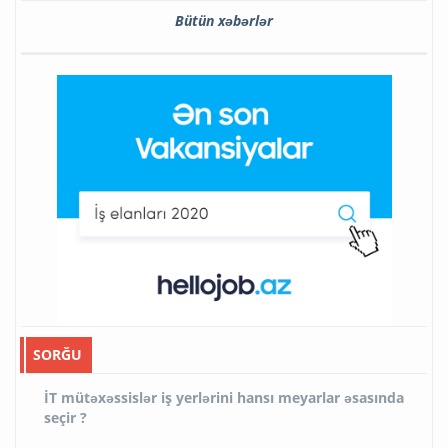
Bütün xəbərlər
SORĞU
İT mütəxəssislər iş yerlərini hansı meyarlar əsasında
seçir ?