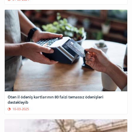
Ötən il ödəniş kartlarının 80 faizi təmassız ödənişləri
dəstəkləyib
10-03-2025