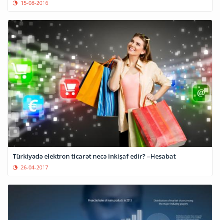
15-08-2016
Türkiyədə elektron ticarət necə inkişaf edir? –Hesabat
26-04-2017