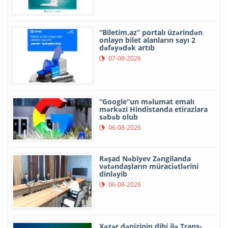
“Biletim.az” portalı üzərindən
onlayn bilet alanların sayı 2
dəfəyədək artıb
07-08-2026
“Google”un məlumat emalı
mərkəzi Hindistanda etirazlara
səbəb olub
06-08-2026
Rəşad Nəbiyev Zəngilanda
vətəndaşların müraciətlərini
dinləyib
06-08-2026
Xəzər dənizinin dibi ilə Trans-