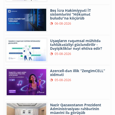
Beş İcra Hakimiyyəti İT
sistemlərini “Hökumət
buludu”na köçürüb
06-08-2026
Uşaqların rəqəmsal mühitdə
təhlükəsizliyi gücləndirilir -
Dəyişikliklər nəyi ehtiva edir?
05-08-2026
Azercell-dən illik “ZengimCELL”
xidməti
05-08-2026
Nazir Qazaxıstanın Prezident
Administrasiyası rəhbərinin
müavini ilə görüşüb