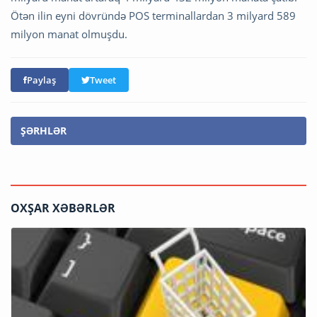
Ötən ilin eyni dövründə POS terminallardan 3 milyard 589
milyon manat olmuşdu.
Paylaş
Tweet
ŞƏRHLƏR
OXŞAR XƏBƏRLƏR