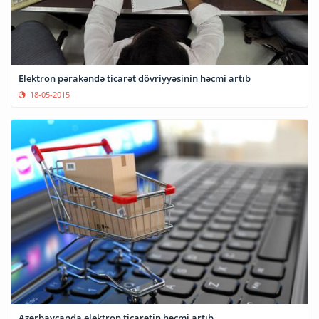
Elektron pərakəndə ticarət dövriyyəsinin həcmi artıb
18-05-2015
Azərbaycanda elektron ticarətin həcmi artıb