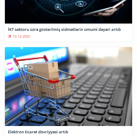
İKT sektoru üzrə göstərilmiş xidmətlərin ümumi dəyəri artıb
15-12-2025
Elektron ticarət dövriyyəsi artıb