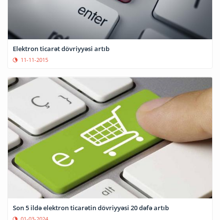
Elektron ticarət dövriyyəsi artıb
11-11-2015
Son 5 ildə elektron ticarətin dövriyyəsi 20 dəfə artıb
01-03-2024