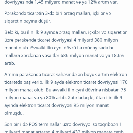
dövriyyəsində 1,45 milyard manat və ya 12% artım var.
Pərakəndə ticarətin 3-də biri ərzaq malları, içkilər və
siqaretin payına düşür.
Belə ki, bu ilin ilk 9 ayında ərzaq malları, içkilər və siqaretlər
üzrə pərakəndə ticarət dövriyyəsi 4 milyard 380 milyon
manat olub. Əvvəlki ilin eyni dövrü ilə müqayisədə bu
mallara xərclənən vəsaitlər 686 milyon manat və ya 18,6%
artıb.
Amma pərakəndə ticarət sahəsində ən böyük artım elektron
ticarətdə baş verib. İlk 9 ayda elektron ticarət dövriyyəsi 170
milyon manat olub. Bu əvvəlki ilin eyni dövrinə nisbətən 75
milyon manat və ya 80% artıb. Xatırladaq ki, ötən ilin ilk 9
ayında elektron ticarət dövriyyəsi 95 milyon manat
olmuşdu.
Son bir ildə POS terminallar üzrə dövriyyə isə təqriböən 1
milyard manat artaraq 4 milyard 432 milyon manata çatıb.