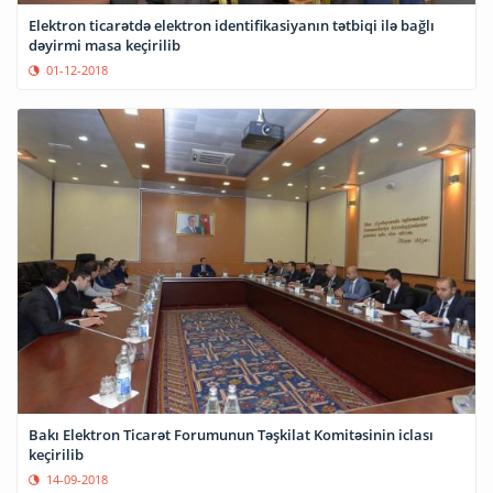
Elektron ticarətdə elektron identifikasiyanın tətbiqi ilə bağlı
dəyirmi masa keçirilib
01-12-2018
Bakı Elektron Ticarət Forumunun Təşkilat Komitəsinin iclası
keçirilib
14-09-2018