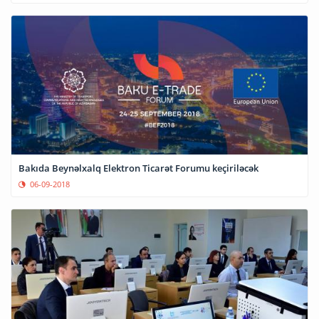
Bakıda Beynəlxalq Elektron Ticarət Forumu keçiriləcək
06-09-2018