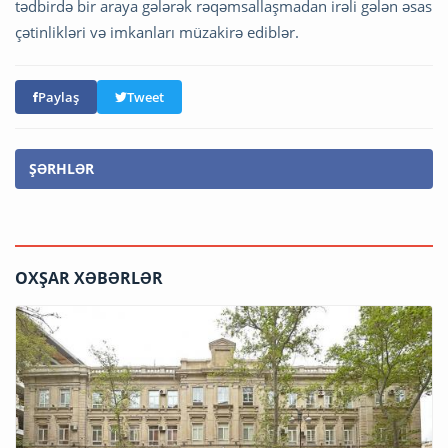
tədbirdə bir araya gələrək rəqəmsallaşmadan irəli gələn əsas
çətinlikləri və imkanları müzakirə ediblər.
Paylaş
Tweet
ŞƏRHLƏR
OXŞAR XƏBƏRLƏR