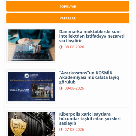
POPULYAR
YAZARLAR
Danimarka məktəblərdə süni
intellektdən istifadəyə nəzarəti
sərtləşdirir
08-08-2026
“Azərkosmos”un KOSMİK
Akademiyası mükafata layiq
görülüb
08-08-2026
Kiberpolis xarici saytlara
hücumlar təşkil edən şəxsləri
saxlayıb
07-08-2026