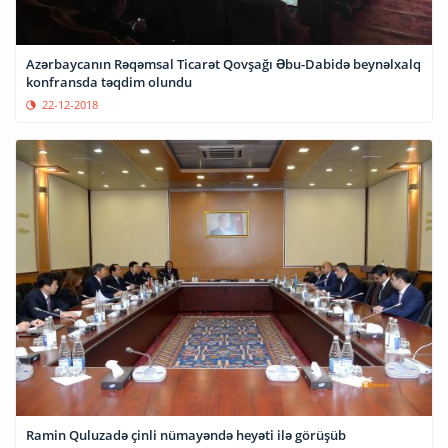
Azərbaycanın Rəqəmsal Ticarət Qovşağı Əbu-Dabidə beynəlxalq
konfransda təqdim olundu
22-12-2018
Ramin Quluzadə çinli nümayəndə heyəti ilə görüşüb