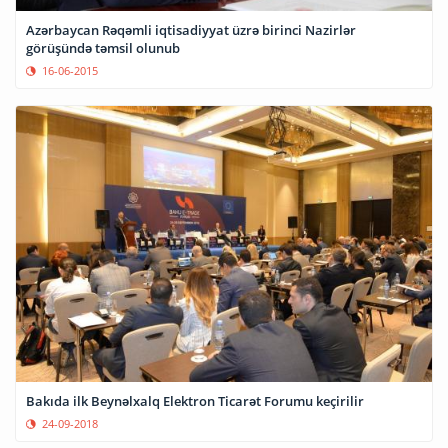
Azərbaycan Rəqəmli iqtisadiyyat üzrə birinci Nazirlər
görüşündə təmsil olunub
16-06-2015
Bakıda ilk Beynəlxalq Elektron Ticarət Forumu keçirilir
24-09-2018