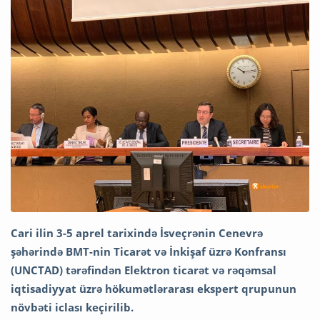
Cari ilin 3-5 aprel tarixində İsveçrənin Cenevrə
şəhərində BMT-nin Ticarət və İnkişaf üzrə Konfransı
(UNCTAD) tərəfindən Elektron ticarət və rəqəmsal
iqtisadiyyat üzrə hökumətlərarası ekspert qrupunun
növbəti iclası keçirilib.