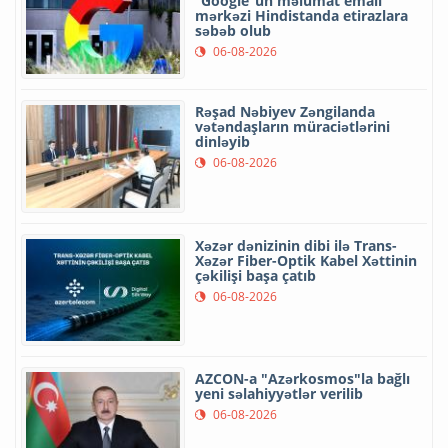
“Google”un məlumat emalı
mərkəzi Hindistanda etirazlara
səbəb olub
06-08-2026
Rəşad Nəbiyev Zəngilanda
vətəndaşların müraciətlərini
dinləyib
06-08-2026
Xəzər dənizinin dibi ilə Trans-
Xəzər Fiber-Optik Kabel Xəttinin
çəkilişi başa çatıb
06-08-2026
AZCON-a "Azərkosmos"la bağlı
yeni səlahiyyətlər verilib
06-08-2026