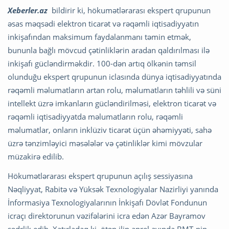
Xeberler.az
bildirir ki, hökumətlərarası ekspert qrupunun
əsas məqsədi elektron ticarət və rəqəmli iqtisadiyyatın
inkişafından maksimum faydalanmanı təmin etmək,
bununla bağlı mövcud çətinliklərin aradan qaldırılması ilə
inkişafı gücləndirməkdir. 100-dən artıq ölkənin təmsil
olunduğu ekspert qrupunun iclasında dünya iqtisadiyyatında
rəqəmli məlumatların artan rolu, məlumatların təhlili və süni
intellekt üzrə imkanların gücləndirilməsi, elektron ticarət və
rəqəmli iqtisadiyyatda məlumatların rolu, rəqəmli
məlumatlar, onların inklüziv ticarət üçün əhəmiyyəti, sahə
üzrə tənzimləyici məsələlər və çətinliklər kimi mövzular
müzakirə edilib.
Hökumətlərarası ekspert qrupunun açılış sessiyasına
Nəqliyyat, Rabitə və Yüksək Texnologiyalar Nazirliyi yanında
İnformasiya Texnologiyalarının İnkişafı Dövlət Fondunun
icraçı direktorunun vəzifələrini icra edən Azər Bayramov