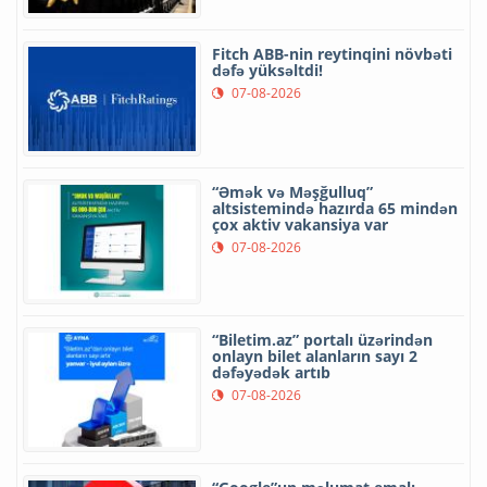
Fitch ABB-nin reytinqini növbəti
dəfə yüksəltdi!
07-08-2026
“Əmək və Məşğulluq”
altsistemində hazırda 65 mindən
çox aktiv vakansiya var
07-08-2026
“Biletim.az” portalı üzərindən
onlayn bilet alanların sayı 2
dəfəyədək artıb
07-08-2026