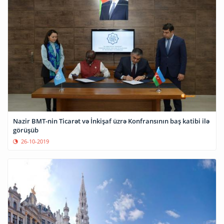
Nazir BMT-nin Ticarət və İnkişaf üzrə Konfransının baş katibi ilə
görüşüb
26-10-2019