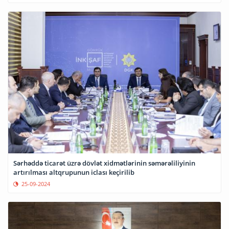
Sərhəddə ticarət üzrə dövlət xidmətlərinin səmərəliliyinin
artırılması altqrupunun iclası keçirilib
25-09-2024