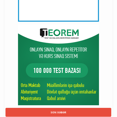
SON XƏBƏR