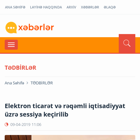
ANA SƏHİFƏ
LAYİHƏ HAQQINDA
ARXİV
XƏBƏRLƏR
ƏLAQƏ
TƏDBİRLƏR
Ana Səhifə
TƏDBİRLƏR
Elektron ticarət və rəqəmli iqtisadiyyat
üzrə sessiya keçirilib
09-04-2019
11:06