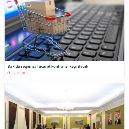
Bakıda rəqəmsal ticarət konfransı keçiriləcək
17-10-2017