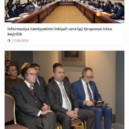
İnformasiya Cəmiyyətinin İnkişafı üzrə İşçi Qrupunun iclası
keçirilib
17-04-2019