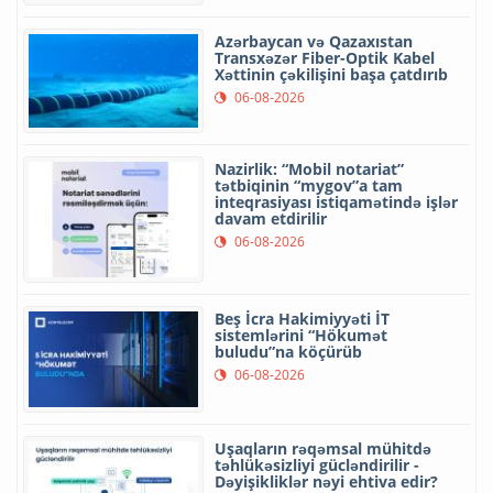
Azərbaycan və Qazaxıstan
Transxəzər Fiber-Optik Kabel
Xəttinin çəkilişini başa çatdırıb
06-08-2026
Nazirlik: “Mobil notariat”
tətbiqinin “mygov”a tam
inteqrasiyası istiqamətində işlər
davam etdirilir
06-08-2026
Beş İcra Hakimiyyəti İT
sistemlərini “Hökumət
buludu”na köçürüb
06-08-2026
Uşaqların rəqəmsal mühitdə
təhlükəsizliyi gücləndirilir -
Dəyişikliklər nəyi ehtiva edir?