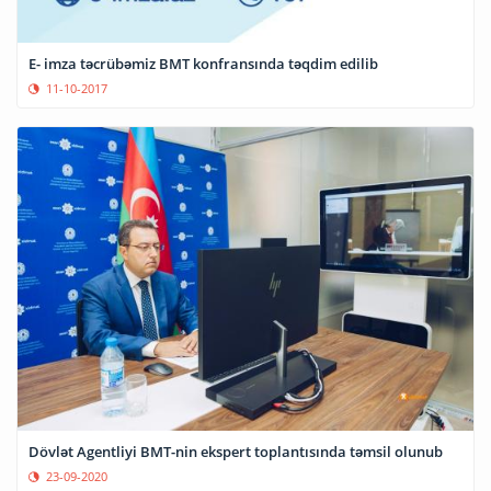
E- imza təcrübəmiz BMT konfransında təqdim edilib
11-10-2017
Dövlət Agentliyi BMT-nin ekspert toplantısında təmsil olunub
23-09-2020