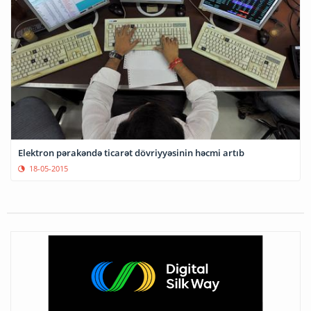
Elektron pərakəndə ticarət dövriyyəsinin həcmi artıb
18-05-2015