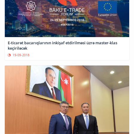
E-ticarət bacarıqlarının inkişaf etdirilməsi üzrə master-klas
keçiriləcək
19-09-2018