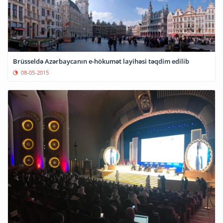
Brüsseldə Azərbaycanın e-hökumət layihəsi təqdim edilib
08-05-2015