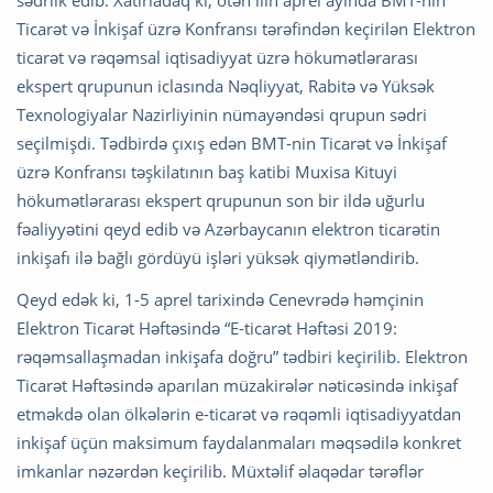
sədrlik edib. Xatırladaq ki, ötən ilin aprel ayında BMT-nin
Ticarət və İnkişaf üzrə Konfransı tərəfindən keçirilən Elektron
ticarət və rəqəmsal iqtisadiyyat üzrə hökumətlərarası
ekspert qrupunun iclasında Nəqliyyat, Rabitə və Yüksək
Texnologiyalar Nazirliyinin nümayəndəsi qrupun sədri
seçilmişdi. Tədbirdə çıxış edən BMT-nin Ticarət və İnkişaf
üzrə Konfransı təşkilatının baş katibi Muxisa Kituyi
hökumətlərarası ekspert qrupunun son bir ildə uğurlu
fəaliyyətini qeyd edib və Azərbaycanın elektron ticarətin
inkişafı ilə bağlı gördüyü işləri yüksək qiymətləndirib.
Qeyd edək ki, 1-5 aprel tarixində Cenevrədə həmçinin
Elektron Ticarət Həftəsində “E-ticarət Həftəsi 2019:
rəqəmsallaşmadan inkişafa doğru” tədbiri keçirilib. Elektron
Ticarət Həftəsində aparılan müzakirələr nəticəsində inkişaf
etməkdə olan ölkələrin e-ticarət və rəqəmli iqtisadiyyatdan
inkişaf üçün maksimum faydalanmaları məqsədilə konkret
imkanlar nəzərdən keçirilib. Müxtəlif əlaqədar tərəflər